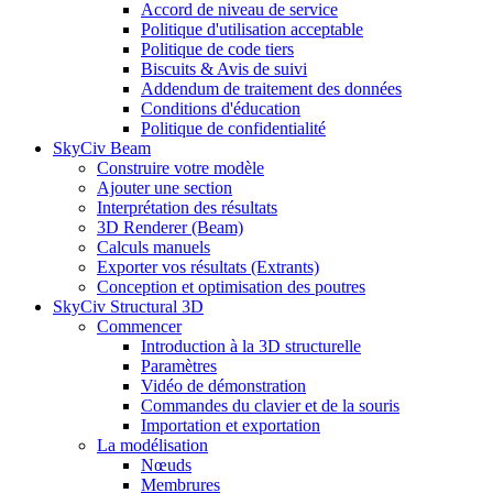
Accord de niveau de service
Politique d'utilisation acceptable
Politique de code tiers
Biscuits & Avis de suivi
Addendum de traitement des données
Conditions d'éducation
Politique de confidentialité
SkyCiv Beam
Construire votre modèle
Ajouter une section
Interprétation des résultats
3D Renderer (Beam)
Calculs manuels
Exporter vos résultats (Extrants)
Conception et optimisation des poutres
SkyCiv Structural 3D
Commencer
Introduction à la 3D structurelle
Paramètres
Vidéo de démonstration
Commandes du clavier et de la souris
Importation et exportation
La modélisation
Nœuds
Membrures