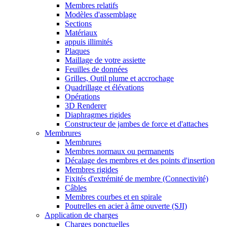
Membres relatifs
Modèles d'assemblage
Sections
Matériaux
appuis illimités
Plaques
Maillage de votre assiette
Feuilles de données
Grilles, Outil plume et accrochage
Quadrillage et élévations
Opérations
3D Renderer
Diaphragmes rigides
Constructeur de jambes de force et d'attaches
Membrures
Membrures
Membres normaux ou permanents
Décalage des membres et des points d'insertion
Membres rigides
Fixités d'extrémité de membre (Connectivité)
Câbles
Membres courbes et en spirale
Poutrelles en acier à âme ouverte (SJI)
Application de charges
Charges ponctuelles