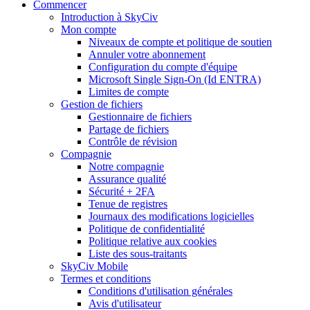
Commencer
Introduction à SkyCiv
Mon compte
Niveaux de compte et politique de soutien
Annuler votre abonnement
Configuration du compte d'équipe
Microsoft Single Sign-On (Id ENTRA)
Limites de compte
Gestion de fichiers
Gestionnaire de fichiers
Partage de fichiers
Contrôle de révision
Compagnie
Notre compagnie
Assurance qualité
Sécurité + 2FA
Tenue de registres
Journaux des modifications logicielles
Politique de confidentialité
Politique relative aux cookies
Liste des sous-traitants
SkyCiv Mobile
Termes et conditions
Conditions d'utilisation générales
Avis d'utilisateur