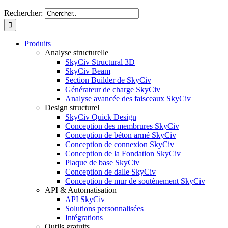
Rechercher:
Produits
Analyse structurelle
SkyCiv Structural 3D
SkyCiv Beam
Section Builder de SkyCiv
Générateur de charge SkyCiv
Analyse avancée des faisceaux SkyCiv
Design structurel
SkyCiv Quick Design
Conception des membrures SkyCiv
Conception de béton armé SkyCiv
Conception de connexion SkyCiv
Conception de la Fondation SkyCiv
Plaque de base SkyCiv
Conception de dalle SkyCiv
Conception de mur de soutènement SkyCiv
API & Automatisation
API SkyCiv
Solutions personnalisées
Intégrations
Outils gratuits