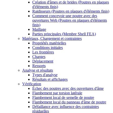
Création d'âmes et de brides (Poutres en plaques
d'éléments finis)
Raidisseurs (Poutres en plaques d'éléments finis)
Comment concevoir une poutre avec des
ouvertures Web (Poutres en plaques d'éléments
finis)
Maillage
Parties principales (Membre Shell FEA)
Matériaux, Chargement et contraintes
Propriétés matérielles
Conditions initiales
Les frontières
Charges
Déplacement
Ressorts
Analyse et résultats
Types d'analyse
Résultats et affichages
Vérification
Échec des poutres avec des ouvertures d'âme
Flambement par torsion latérale
Flambement local de semelle de poutre
Flambement local du panneau d'âme de poutre
Défaillance avec influence des contraintes
résiduelles