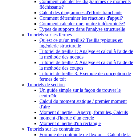
Comment calculer les diagrammes de moments
fléchissants?
Calcul des diagrammes d'efforts tranchants
Comment déterminer les réactions d'appui?
Comment calculer une poutre indéterminée?
Types de supports dans l'analyse structurelle
Tutoriels sur les fermes
Qu'est-ce qu'un treillis? Treillis typiques en
ingénierie structurelle
Tutoriel de treillis 1: Analyse et calcul à l'aide de
la méthode des noeuds
Tutoriel de treillis 2: Analyse et calcul à l'aide de
la méthode des coupes
Tutoriel de treillis 3: Exemple de conception de
fermes de toit
Tutoriels de section
Un guide simple sur la façon de trouver le
centroïde
Calcul du moment statique / premier moment
d'aire
Moment d'inertie – Aperçu, formules, Calculs
moment d'inertie d'un cercle
Moment d'inertie d'un rectangle
Tutoriels sur les contraintes
Formule de contrainte de flexion – Calcul de la