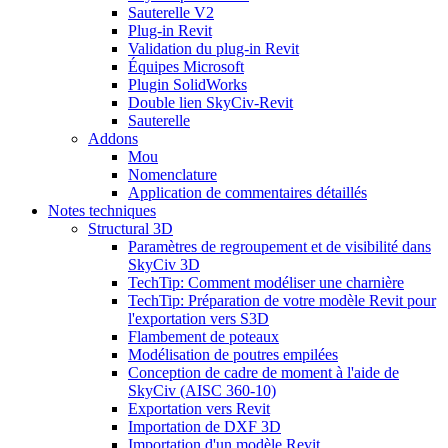
Sauterelle V2
Plug-in Revit
Validation du plug-in Revit
Équipes Microsoft
Plugin SolidWorks
Double lien SkyCiv-Revit
Sauterelle
Addons
Mou
Nomenclature
Application de commentaires détaillés
Notes techniques
Structural 3D
Paramètres de regroupement et de visibilité dans
SkyCiv 3D
TechTip: Comment modéliser une charnière
TechTip: Préparation de votre modèle Revit pour
l'exportation vers S3D
Flambement de poteaux
Modélisation de poutres empilées
Conception de cadre de moment à l'aide de
SkyCiv (AISC 360-10)
Exportation vers Revit
Importation de DXF 3D
Importation d'un modèle Revit