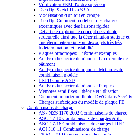
Vérification FEM d'ordre supérieur
TechTip: SketchUp à S3D
Modélisation d'un toit en croupe
TechTip: Comment modéliser des charges
excentriques avec des liaisons rigides
Cet article explique le concept de stabilité
structurelle ainsi que la détermination statique et
l'indétermination qui sont des sujets très liés,
Indétermination, et instabilité
Plaques orthotropes: Théorie et exemples
Analyse du spectre de réponse: Un exemple de
bâtiment
Analyse du spectre de réponse: Méthodes de
combinaison modale
LRFD contre ASD
Analyse du spectre de réponse: Plaques
Membres semi-fixes – théorie et utilisation
Comment importer un fichier DWG dans SkyCiv
Charges surfaciques du modèle de plaque FE
Combinaisons de charge
AS / NZS 1170:2002 Combinaisons de charge
ASCE 7-10 Combinaisons de charges ASD
ASCE 7-16 Combinaisons de charges LRFD
ACI 318-11 Combinaisons de charge
CNBC 2010 Combinaisons de charge