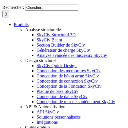
Rechercher:
Produits
Analyse structurelle
SkyCiv Structural 3D
SkyCiv Beam
Section Builder de SkyCiv
Générateur de charge SkyCiv
Analyse avancée des faisceaux SkyCiv
Design structurel
SkyCiv Quick Design
Conception des membrures SkyCiv
Conception de béton armé SkyCiv
Conception de connexion SkyCiv
Conception de la Fondation SkyCiv
Plaque de base SkyCiv
Conception de dalle SkyCiv
Conception de mur de soutènement SkyCiv
API & Automatisation
API SkyCiv
Solutions personnalisées
Intégrations
Outils gratuits