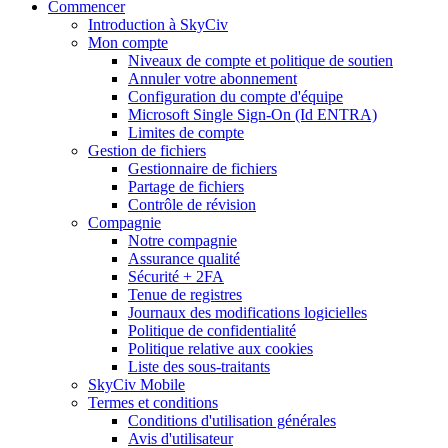
Commencer
Introduction à SkyCiv
Mon compte
Niveaux de compte et politique de soutien
Annuler votre abonnement
Configuration du compte d'équipe
Microsoft Single Sign-On (Id ENTRA)
Limites de compte
Gestion de fichiers
Gestionnaire de fichiers
Partage de fichiers
Contrôle de révision
Compagnie
Notre compagnie
Assurance qualité
Sécurité + 2FA
Tenue de registres
Journaux des modifications logicielles
Politique de confidentialité
Politique relative aux cookies
Liste des sous-traitants
SkyCiv Mobile
Termes et conditions
Conditions d'utilisation générales
Avis d'utilisateur