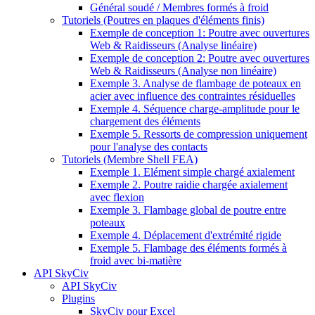
Général soudé / Membres formés à froid
Tutoriels (Poutres en plaques d'éléments finis)
Exemple de conception 1: Poutre avec ouvertures
Web & Raidisseurs (Analyse linéaire)
Exemple de conception 2: Poutre avec ouvertures
Web & Raidisseurs (Analyse non linéaire)
Exemple 3. Analyse de flambage de poteaux en
acier avec influence des contraintes résiduelles
Exemple 4. Séquence charge-amplitude pour le
chargement des éléments
Exemple 5. Ressorts de compression uniquement
pour l'analyse des contacts
Tutoriels (Membre Shell FEA)
Exemple 1. Elément simple chargé axialement
Exemple 2. Poutre raidie chargée axialement
avec flexion
Exemple 3. Flambage global de poutre entre
poteaux
Exemple 4. Déplacement d'extrémité rigide
Exemple 5. Flambage des éléments formés à
froid avec bi-matière
API SkyCiv
API SkyCiv
Plugins
SkyCiv pour Excel