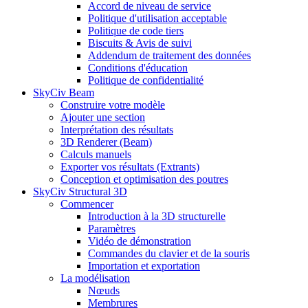
Accord de niveau de service
Politique d'utilisation acceptable
Politique de code tiers
Biscuits & Avis de suivi
Addendum de traitement des données
Conditions d'éducation
Politique de confidentialité
SkyCiv Beam
Construire votre modèle
Ajouter une section
Interprétation des résultats
3D Renderer (Beam)
Calculs manuels
Exporter vos résultats (Extrants)
Conception et optimisation des poutres
SkyCiv Structural 3D
Commencer
Introduction à la 3D structurelle
Paramètres
Vidéo de démonstration
Commandes du clavier et de la souris
Importation et exportation
La modélisation
Nœuds
Membrures