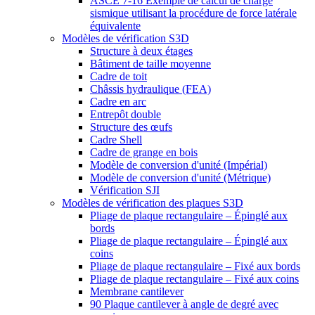
ASCE 7-16 Exemple de calcul de charge
sismique utilisant la procédure de force latérale
équivalente
Modèles de vérification S3D
Structure à deux étages
Bâtiment de taille moyenne
Cadre de toit
Châssis hydraulique (FEA)
Cadre en arc
Entrepôt double
Structure des œufs
Cadre Shell
Cadre de grange en bois
Modèle de conversion d'unité (Impérial)
Modèle de conversion d'unité (Métrique)
Vérification SJI
Modèles de vérification des plaques S3D
Pliage de plaque rectangulaire – Épinglé aux
bords
Pliage de plaque rectangulaire – Épinglé aux
coins
Pliage de plaque rectangulaire – Fixé aux bords
Pliage de plaque rectangulaire – Fixé aux coins
Membrane cantilever
90 Plaque cantilever à angle de degré avec