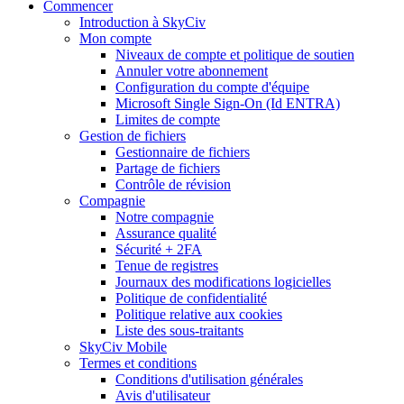
Commencer
Introduction à SkyCiv
Mon compte
Niveaux de compte et politique de soutien
Annuler votre abonnement
Configuration du compte d'équipe
Microsoft Single Sign-On (Id ENTRA)
Limites de compte
Gestion de fichiers
Gestionnaire de fichiers
Partage de fichiers
Contrôle de révision
Compagnie
Notre compagnie
Assurance qualité
Sécurité + 2FA
Tenue de registres
Journaux des modifications logicielles
Politique de confidentialité
Politique relative aux cookies
Liste des sous-traitants
SkyCiv Mobile
Termes et conditions
Conditions d'utilisation générales
Avis d'utilisateur