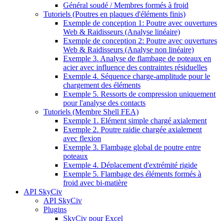
Général soudé / Membres formés à froid
Tutoriels (Poutres en plaques d'éléments finis)
Exemple de conception 1: Poutre avec ouvertures
Web & Raidisseurs (Analyse linéaire)
Exemple de conception 2: Poutre avec ouvertures
Web & Raidisseurs (Analyse non linéaire)
Exemple 3. Analyse de flambage de poteaux en
acier avec influence des contraintes résiduelles
Exemple 4. Séquence charge-amplitude pour le
chargement des éléments
Exemple 5. Ressorts de compression uniquement
pour l'analyse des contacts
Tutoriels (Membre Shell FEA)
Exemple 1. Elément simple chargé axialement
Exemple 2. Poutre raidie chargée axialement
avec flexion
Exemple 3. Flambage global de poutre entre
poteaux
Exemple 4. Déplacement d'extrémité rigide
Exemple 5. Flambage des éléments formés à
froid avec bi-matière
API SkyCiv
API SkyCiv
Plugins
SkyCiv pour Excel