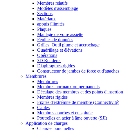
Membres relatifs
Modèles d'assemblage
Sections
Matériaux
appuis illimités
Plaques
Maillage de votre assiette
Feuilles de données
Grilles, Outil plume et accrochage
Quadrillage et élévations
Opérations
3D Renderer
Diaphragmes rigides
Constructeur de jambes de force et d'attaches
Membrures
Membrures
Membres normaux ou permanents
Décalage des membres et des points d'insertion
Membres rigides
Fixités d'extrémité de membre (Connectivité)
Câbles
Membres courbes et en spirale
Poutrelles en acier à âme ouverte (SJI)
Application de charges
Charges ponctuelles