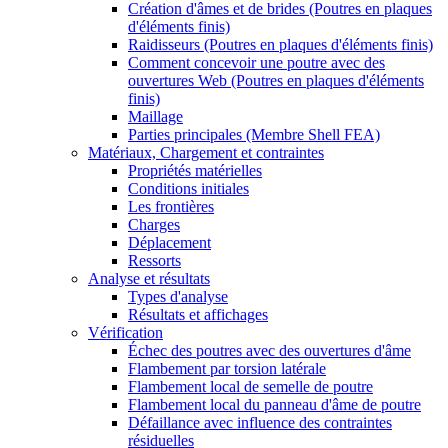
Création d'âmes et de brides (Poutres en plaques
d'éléments finis)
Raidisseurs (Poutres en plaques d'éléments finis)
Comment concevoir une poutre avec des
ouvertures Web (Poutres en plaques d'éléments
finis)
Maillage
Parties principales (Membre Shell FEA)
Matériaux, Chargement et contraintes
Propriétés matérielles
Conditions initiales
Les frontières
Charges
Déplacement
Ressorts
Analyse et résultats
Types d'analyse
Résultats et affichages
Vérification
Échec des poutres avec des ouvertures d'âme
Flambement par torsion latérale
Flambement local de semelle de poutre
Flambement local du panneau d'âme de poutre
Défaillance avec influence des contraintes
résiduelles