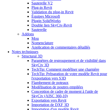
Sauterelle V2
Plug-in Revit
Validation du plug-in Revit
Équipes Microsoft
Plugin SolidWorks
Double lien SkyCiv-Revit
Sauterelle
Addons
Mou
Nomenclature
Application de commentaires détaillés
Notes techniques
Structural 3D
Paramètres de regroupement et de visibilité dans
SkyCiv 3D
TechTip: Comment modéliser une charnière
TechTip: Préparation de votre modèle Revit pour
l'exportation vers S3D
Flambement de poteaux
Modélisation de poutres empilées
Conception de cadre de moment à l'aide de
SkyCiv (AISC 360-10)
Exportation vers Revit
Importation de DXF 3D
Importation d'un modèle Revit