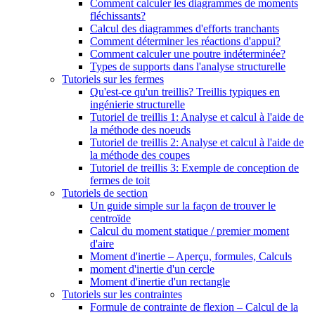
Comment calculer les diagrammes de moments
fléchissants?
Calcul des diagrammes d'efforts tranchants
Comment déterminer les réactions d'appui?
Comment calculer une poutre indéterminée?
Types de supports dans l'analyse structurelle
Tutoriels sur les fermes
Qu'est-ce qu'un treillis? Treillis typiques en
ingénierie structurelle
Tutoriel de treillis 1: Analyse et calcul à l'aide de
la méthode des noeuds
Tutoriel de treillis 2: Analyse et calcul à l'aide de
la méthode des coupes
Tutoriel de treillis 3: Exemple de conception de
fermes de toit
Tutoriels de section
Un guide simple sur la façon de trouver le
centroïde
Calcul du moment statique / premier moment
d'aire
Moment d'inertie – Aperçu, formules, Calculs
moment d'inertie d'un cercle
Moment d'inertie d'un rectangle
Tutoriels sur les contraintes
Formule de contrainte de flexion – Calcul de la