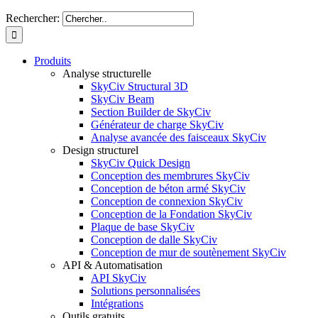
Rechercher:
Produits
Analyse structurelle
SkyCiv Structural 3D
SkyCiv Beam
Section Builder de SkyCiv
Générateur de charge SkyCiv
Analyse avancée des faisceaux SkyCiv
Design structurel
SkyCiv Quick Design
Conception des membrures SkyCiv
Conception de béton armé SkyCiv
Conception de connexion SkyCiv
Conception de la Fondation SkyCiv
Plaque de base SkyCiv
Conception de dalle SkyCiv
Conception de mur de soutènement SkyCiv
API & Automatisation
API SkyCiv
Solutions personnalisées
Intégrations
Outils gratuits