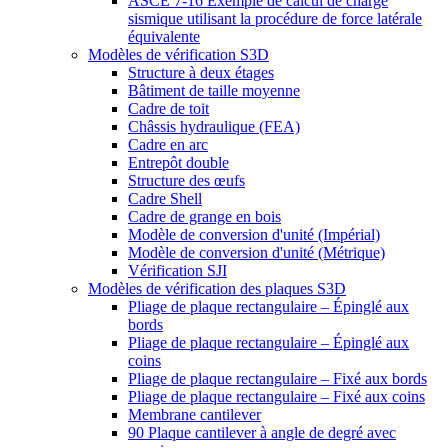
ASCE 7-16 Exemple de calcul de charge
sismique utilisant la procédure de force latérale
équivalente
Modèles de vérification S3D
Structure à deux étages
Bâtiment de taille moyenne
Cadre de toit
Châssis hydraulique (FEA)
Cadre en arc
Entrepôt double
Structure des œufs
Cadre Shell
Cadre de grange en bois
Modèle de conversion d'unité (Impérial)
Modèle de conversion d'unité (Métrique)
Vérification SJI
Modèles de vérification des plaques S3D
Pliage de plaque rectangulaire – Épinglé aux
bords
Pliage de plaque rectangulaire – Épinglé aux
coins
Pliage de plaque rectangulaire – Fixé aux bords
Pliage de plaque rectangulaire – Fixé aux coins
Membrane cantilever
90 Plaque cantilever à angle de degré avec