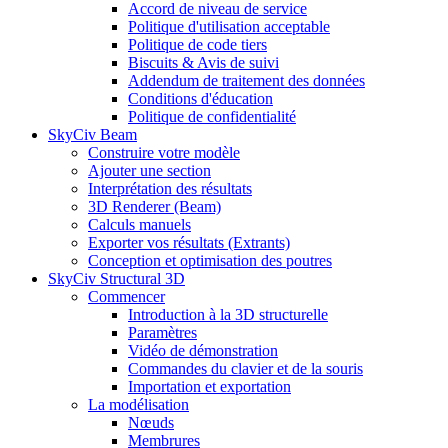
Accord de niveau de service
Politique d'utilisation acceptable
Politique de code tiers
Biscuits & Avis de suivi
Addendum de traitement des données
Conditions d'éducation
Politique de confidentialité
SkyCiv Beam
Construire votre modèle
Ajouter une section
Interprétation des résultats
3D Renderer (Beam)
Calculs manuels
Exporter vos résultats (Extrants)
Conception et optimisation des poutres
SkyCiv Structural 3D
Commencer
Introduction à la 3D structurelle
Paramètres
Vidéo de démonstration
Commandes du clavier et de la souris
Importation et exportation
La modélisation
Nœuds
Membrures