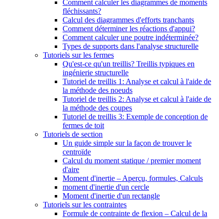
Comment calculer les diagrammes de moments
fléchissants?
Calcul des diagrammes d'efforts tranchants
Comment déterminer les réactions d'appui?
Comment calculer une poutre indéterminée?
Types de supports dans l'analyse structurelle
Tutoriels sur les fermes
Qu'est-ce qu'un treillis? Treillis typiques en
ingénierie structurelle
Tutoriel de treillis 1: Analyse et calcul à l'aide de
la méthode des noeuds
Tutoriel de treillis 2: Analyse et calcul à l'aide de
la méthode des coupes
Tutoriel de treillis 3: Exemple de conception de
fermes de toit
Tutoriels de section
Un guide simple sur la façon de trouver le
centroïde
Calcul du moment statique / premier moment
d'aire
Moment d'inertie – Aperçu, formules, Calculs
moment d'inertie d'un cercle
Moment d'inertie d'un rectangle
Tutoriels sur les contraintes
Formule de contrainte de flexion – Calcul de la