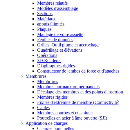
Membres relatifs
Modèles d'assemblage
Sections
Matériaux
appuis illimités
Plaques
Maillage de votre assiette
Feuilles de données
Grilles, Outil plume et accrochage
Quadrillage et élévations
Opérations
3D Renderer
Diaphragmes rigides
Constructeur de jambes de force et d'attaches
Membrures
Membrures
Membres normaux ou permanents
Décalage des membres et des points d'insertion
Membres rigides
Fixités d'extrémité de membre (Connectivité)
Câbles
Membres courbes et en spirale
Poutrelles en acier à âme ouverte (SJI)
Application de charges
Charges ponctuelles