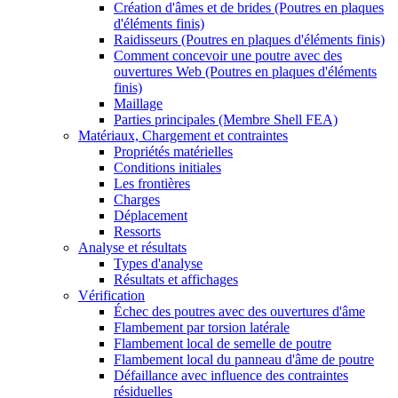
Création d'âmes et de brides (Poutres en plaques
d'éléments finis)
Raidisseurs (Poutres en plaques d'éléments finis)
Comment concevoir une poutre avec des
ouvertures Web (Poutres en plaques d'éléments
finis)
Maillage
Parties principales (Membre Shell FEA)
Matériaux, Chargement et contraintes
Propriétés matérielles
Conditions initiales
Les frontières
Charges
Déplacement
Ressorts
Analyse et résultats
Types d'analyse
Résultats et affichages
Vérification
Échec des poutres avec des ouvertures d'âme
Flambement par torsion latérale
Flambement local de semelle de poutre
Flambement local du panneau d'âme de poutre
Défaillance avec influence des contraintes
résiduelles