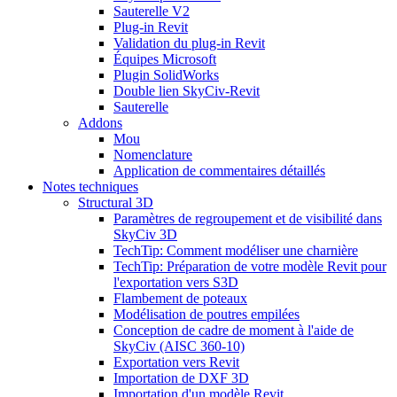
Sauterelle V2
Plug-in Revit
Validation du plug-in Revit
Équipes Microsoft
Plugin SolidWorks
Double lien SkyCiv-Revit
Sauterelle
Addons
Mou
Nomenclature
Application de commentaires détaillés
Notes techniques
Structural 3D
Paramètres de regroupement et de visibilité dans
SkyCiv 3D
TechTip: Comment modéliser une charnière
TechTip: Préparation de votre modèle Revit pour
l'exportation vers S3D
Flambement de poteaux
Modélisation de poutres empilées
Conception de cadre de moment à l'aide de
SkyCiv (AISC 360-10)
Exportation vers Revit
Importation de DXF 3D
Importation d'un modèle Revit