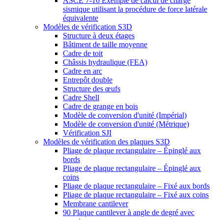
ASCE 7-16 Exemple de calcul de charge
sismique utilisant la procédure de force latérale
équivalente
Modèles de vérification S3D
Structure à deux étages
Bâtiment de taille moyenne
Cadre de toit
Châssis hydraulique (FEA)
Cadre en arc
Entrepôt double
Structure des œufs
Cadre Shell
Cadre de grange en bois
Modèle de conversion d'unité (Impérial)
Modèle de conversion d'unité (Métrique)
Vérification SJI
Modèles de vérification des plaques S3D
Pliage de plaque rectangulaire – Épinglé aux
bords
Pliage de plaque rectangulaire – Épinglé aux
coins
Pliage de plaque rectangulaire – Fixé aux bords
Pliage de plaque rectangulaire – Fixé aux coins
Membrane cantilever
90 Plaque cantilever à angle de degré avec