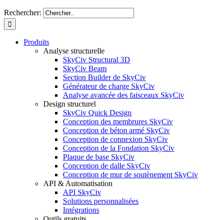
Rechercher:
Produits
Analyse structurelle
SkyCiv Structural 3D
SkyCiv Beam
Section Builder de SkyCiv
Générateur de charge SkyCiv
Analyse avancée des faisceaux SkyCiv
Design structurel
SkyCiv Quick Design
Conception des membrures SkyCiv
Conception de béton armé SkyCiv
Conception de connexion SkyCiv
Conception de la Fondation SkyCiv
Plaque de base SkyCiv
Conception de dalle SkyCiv
Conception de mur de soutènement SkyCiv
API & Automatisation
API SkyCiv
Solutions personnalisées
Intégrations
Outils gratuits