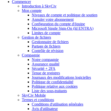
Commencer
Introduction à SkyCiv
Mon compte
Niveaux de compte et politique de soutien
Annuler votre abonnement
Configuration du compte d'équipe
Microsoft Single Sign-On (Id ENTRA)
Limites de compte
Gestion de fichiers
Gestionnaire de fichiers
Partage de fichiers
Contrôle de révision
Compagnie
Notre compagnie
Assurance qualité
Sécurité + 2FA
Tenue de registres
Journaux des modifications logicielles
Politique de confidentialité
Politique relative aux cookies
Liste des sous-traitants
SkyCiv Mobile
Termes et conditions
Conditions d'utilisation générales
Avis d'utilisateur