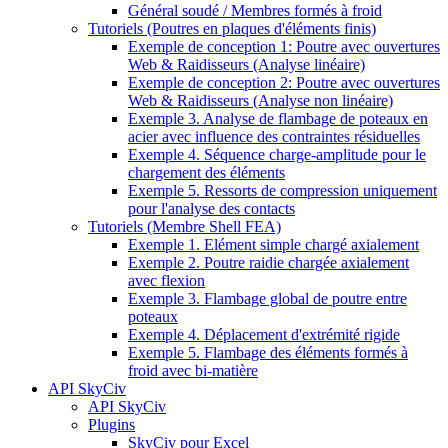
Général soudé / Membres formés à froid
Tutoriels (Poutres en plaques d'éléments finis)
Exemple de conception 1: Poutre avec ouvertures
Web & Raidisseurs (Analyse linéaire)
Exemple de conception 2: Poutre avec ouvertures
Web & Raidisseurs (Analyse non linéaire)
Exemple 3. Analyse de flambage de poteaux en
acier avec influence des contraintes résiduelles
Exemple 4. Séquence charge-amplitude pour le
chargement des éléments
Exemple 5. Ressorts de compression uniquement
pour l'analyse des contacts
Tutoriels (Membre Shell FEA)
Exemple 1. Elément simple chargé axialement
Exemple 2. Poutre raidie chargée axialement
avec flexion
Exemple 3. Flambage global de poutre entre
poteaux
Exemple 4. Déplacement d'extrémité rigide
Exemple 5. Flambage des éléments formés à
froid avec bi-matière
API SkyCiv
API SkyCiv
Plugins
SkyCiv pour Excel