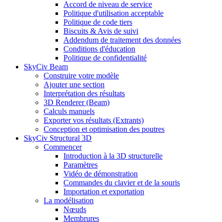
Accord de niveau de service
Politique d'utilisation acceptable
Politique de code tiers
Biscuits & Avis de suivi
Addendum de traitement des données
Conditions d'éducation
Politique de confidentialité
SkyCiv Beam
Construire votre modèle
Ajouter une section
Interprétation des résultats
3D Renderer (Beam)
Calculs manuels
Exporter vos résultats (Extrants)
Conception et optimisation des poutres
SkyCiv Structural 3D
Commencer
Introduction à la 3D structurelle
Paramètres
Vidéo de démonstration
Commandes du clavier et de la souris
Importation et exportation
La modélisation
Nœuds
Membrures