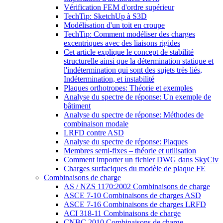
Vérification FEM d'ordre supérieur
TechTip: SketchUp à S3D
Modélisation d'un toit en croupe
TechTip: Comment modéliser des charges
excentriques avec des liaisons rigides
Cet article explique le concept de stabilité
structurelle ainsi que la détermination statique et
l'indétermination qui sont des sujets très liés,
Indétermination, et instabilité
Plaques orthotropes: Théorie et exemples
Analyse du spectre de réponse: Un exemple de
bâtiment
Analyse du spectre de réponse: Méthodes de
combinaison modale
LRFD contre ASD
Analyse du spectre de réponse: Plaques
Membres semi-fixes – théorie et utilisation
Comment importer un fichier DWG dans SkyCiv
Charges surfaciques du modèle de plaque FE
Combinaisons de charge
AS / NZS 1170:2002 Combinaisons de charge
ASCE 7-10 Combinaisons de charges ASD
ASCE 7-16 Combinaisons de charges LRFD
ACI 318-11 Combinaisons de charge
CNBC 2010 Combinaisons de charge