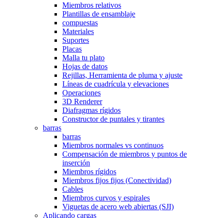
Miembros relativos
Plantillas de ensamblaje
compuestas
Materiales
Suportes
Placas
Malla tu plato
Hojas de datos
Rejillas, Herramienta de pluma y ajuste
Líneas de cuadrícula y elevaciones
Operaciones
3D Renderer
Diafragmas rígidos
Constructor de puntales y tirantes
barras
barras
Miembros normales vs continuos
Compensación de miembros y puntos de
inserción
Miembros rígidos
Miembros fijos fijos (Conectividad)
Cables
Miembros curvos y espirales
Viguetas de acero web abiertas (SJI)
Aplicando cargas