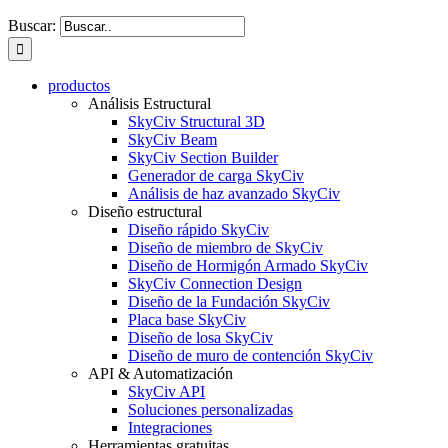
Buscar:
productos
Análisis Estructural
SkyCiv Structural 3D
SkyCiv Beam
SkyCiv Section Builder
Generador de carga SkyCiv
Análisis de haz avanzado SkyCiv
Diseño estructural
Diseño rápido SkyCiv
Diseño de miembro de SkyCiv
Diseño de Hormigón Armado SkyCiv
SkyCiv Connection Design
Diseño de la Fundación SkyCiv
Placa base SkyCiv
Diseño de losa SkyCiv
Diseño de muro de contención SkyCiv
API & Automatización
SkyCiv API
Soluciones personalizadas
Integraciones
Herramientas gratuitas