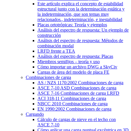
Este artículo explica el concepto de estabilidad
estructural junto con la determinación estática y
la indeterminación, que son temas muy
relacionados., indeterminación, e inestabilidad
Placas ortotrópicas: Teoría y ejemplos
Análisis del espectro de respuesta: Un ejemplo de
construcción
Análisis del espectro de respuesta: Métodos de
combinación modal
LRFD frente a TEA
Análisis del espectro de respuesta: Placas
Miembros semifijos – teoría y uso
Cómo importar un archivo DWG a SkyCiv
Cargas de área del modelo de placa FE
Combinaciones de carga
AS / NZS 1170:2002 Combinaciones de carga
ASCE 7-10 ASD Combinaciones de carga
ASCE 7-16 Combinaciones de carga LRFD
ACI 318-11 Combinaciones de carga
NBCC 2010 Combinaciones de carga
EN 1990:2002 Combinaciones de carga
Cargando
Cálculo de cargas de nieve en el techo con
ASCE 7-10
Cómo aplicar una carga puntual excéntrica en 3D