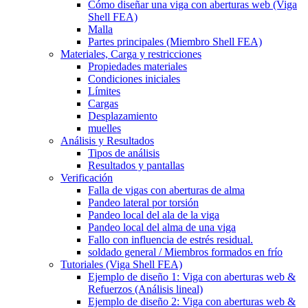
Cómo diseñar una viga con aberturas web (Viga
Shell FEA)
Malla
Partes principales (Miembro Shell FEA)
Materiales, Carga y restricciones
Propiedades materiales
Condiciones iniciales
Límites
Cargas
Desplazamiento
muelles
Análisis y Resultados
Tipos de análisis
Resultados y pantallas
Verificación
Falla de vigas con aberturas de alma
Pandeo lateral por torsión
Pandeo local del ala de la viga
Pandeo local del alma de una viga
Fallo con influencia de estrés residual.
soldado general / Miembros formados en frío
Tutoriales (Viga Shell FEA)
Ejemplo de diseño 1: Viga con aberturas web &
Refuerzos (Análisis lineal)
Ejemplo de diseño 2: Viga con aberturas web &