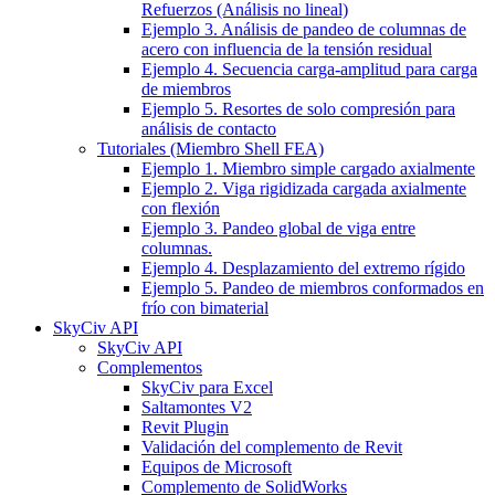
Refuerzos (Análisis no lineal)
Ejemplo 3. Análisis de pandeo de columnas de
acero con influencia de la tensión residual
Ejemplo 4. Secuencia carga-amplitud para carga
de miembros
Ejemplo 5. Resortes de solo compresión para
análisis de contacto
Tutoriales (Miembro Shell FEA)
Ejemplo 1. Miembro simple cargado axialmente
Ejemplo 2. Viga rigidizada cargada axialmente
con flexión
Ejemplo 3. Pandeo global de viga entre
columnas.
Ejemplo 4. Desplazamiento del extremo rígido
Ejemplo 5. Pandeo de miembros conformados en
frío con bimaterial
SkyCiv API
SkyCiv API
Complementos
SkyCiv para Excel
Saltamontes V2
Revit Plugin
Validación del complemento de Revit
Equipos de Microsoft
Complemento de SolidWorks