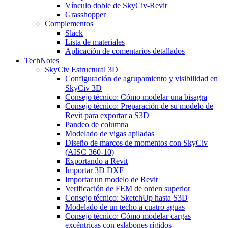
Vínculo doble de SkyCiv-Revit
Grasshopper
Complementos
Slack
Lista de materiales
Aplicación de comentarios detallados
TechNotes
SkyCiv Estructural 3D
Configuración de agrupamiento y visibilidad en
SkyCiv 3D
Consejo técnico: Cómo modelar una bisagra
Consejo técnico: Preparación de su modelo de
Revit para exportar a S3D
Pandeo de columna
Modelado de vigas apiladas
Diseño de marcos de momentos con SkyCiv
(AISC 360-10)
Exportando a Revit
Importar 3D DXF
Importar un modelo de Revit
Verificación de FEM de orden superior
Consejo técnico: SketchUp hasta S3D
Modelado de un techo a cuatro aguas
Consejo técnico: Cómo modelar cargas
excéntricas con eslabones rígidos