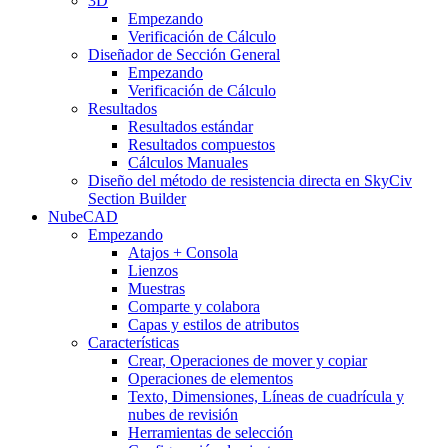
3D
Empezando
Verificación de Cálculo
Diseñador de Sección General
Empezando
Verificación de Cálculo
Resultados
Resultados estándar
Resultados compuestos
Cálculos Manuales
Diseño del método de resistencia directa en SkyCiv
Section Builder
NubeCAD
Empezando
Atajos + Consola
Lienzos
Muestras
Comparte y colabora
Capas y estilos de atributos
Características
Crear, Operaciones de mover y copiar
Operaciones de elementos
Texto, Dimensiones, Líneas de cuadrícula y
nubes de revisión
Herramientas de selección