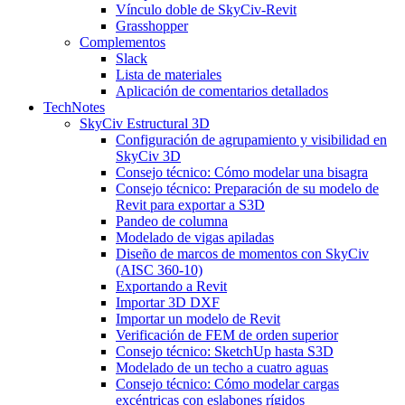
Vínculo doble de SkyCiv-Revit
Grasshopper
Complementos
Slack
Lista de materiales
Aplicación de comentarios detallados
TechNotes
SkyCiv Estructural 3D
Configuración de agrupamiento y visibilidad en
SkyCiv 3D
Consejo técnico: Cómo modelar una bisagra
Consejo técnico: Preparación de su modelo de
Revit para exportar a S3D
Pandeo de columna
Modelado de vigas apiladas
Diseño de marcos de momentos con SkyCiv
(AISC 360-10)
Exportando a Revit
Importar 3D DXF
Importar un modelo de Revit
Verificación de FEM de orden superior
Consejo técnico: SketchUp hasta S3D
Modelado de un techo a cuatro aguas
Consejo técnico: Cómo modelar cargas
excéntricas con eslabones rígidos