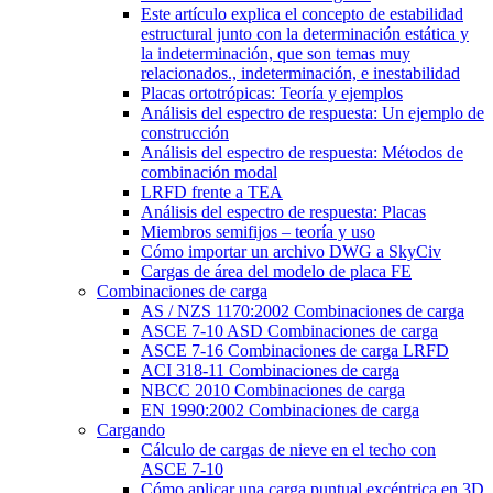
Este artículo explica el concepto de estabilidad
estructural junto con la determinación estática y
la indeterminación, que son temas muy
relacionados., indeterminación, e inestabilidad
Placas ortotrópicas: Teoría y ejemplos
Análisis del espectro de respuesta: Un ejemplo de
construcción
Análisis del espectro de respuesta: Métodos de
combinación modal
LRFD frente a TEA
Análisis del espectro de respuesta: Placas
Miembros semifijos – teoría y uso
Cómo importar un archivo DWG a SkyCiv
Cargas de área del modelo de placa FE
Combinaciones de carga
AS / NZS 1170:2002 Combinaciones de carga
ASCE 7-10 ASD Combinaciones de carga
ASCE 7-16 Combinaciones de carga LRFD
ACI 318-11 Combinaciones de carga
NBCC 2010 Combinaciones de carga
EN 1990:2002 Combinaciones de carga
Cargando
Cálculo de cargas de nieve en el techo con
ASCE 7-10
Cómo aplicar una carga puntual excéntrica en 3D