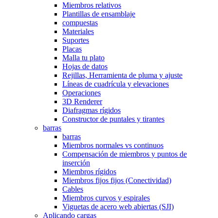
Miembros relativos
Plantillas de ensamblaje
compuestas
Materiales
Suportes
Placas
Malla tu plato
Hojas de datos
Rejillas, Herramienta de pluma y ajuste
Líneas de cuadrícula y elevaciones
Operaciones
3D Renderer
Diafragmas rígidos
Constructor de puntales y tirantes
barras
barras
Miembros normales vs continuos
Compensación de miembros y puntos de
inserción
Miembros rígidos
Miembros fijos fijos (Conectividad)
Cables
Miembros curvos y espirales
Viguetas de acero web abiertas (SJI)
Aplicando cargas