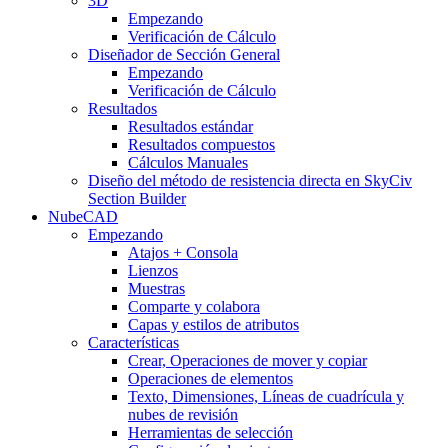
3D
Empezando
Verificación de Cálculo
Diseñador de Sección General
Empezando
Verificación de Cálculo
Resultados
Resultados estándar
Resultados compuestos
Cálculos Manuales
Diseño del método de resistencia directa en SkyCiv
Section Builder
NubeCAD
Empezando
Atajos + Consola
Lienzos
Muestras
Comparte y colabora
Capas y estilos de atributos
Características
Crear, Operaciones de mover y copiar
Operaciones de elementos
Texto, Dimensiones, Líneas de cuadrícula y
nubes de revisión
Herramientas de selección