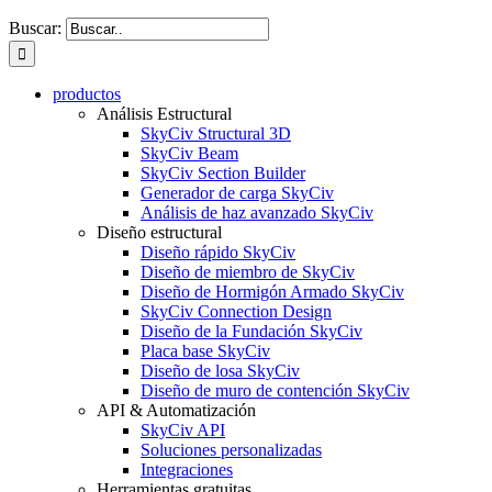
Buscar:
productos
Análisis Estructural
SkyCiv Structural 3D
SkyCiv Beam
SkyCiv Section Builder
Generador de carga SkyCiv
Análisis de haz avanzado SkyCiv
Diseño estructural
Diseño rápido SkyCiv
Diseño de miembro de SkyCiv
Diseño de Hormigón Armado SkyCiv
SkyCiv Connection Design
Diseño de la Fundación SkyCiv
Placa base SkyCiv
Diseño de losa SkyCiv
Diseño de muro de contención SkyCiv
API & Automatización
SkyCiv API
Soluciones personalizadas
Integraciones
Herramientas gratuitas