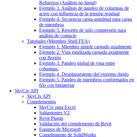
Refuerzos (Análisis no lineal)
Ejemplo 3. Análisis de pandeo de columnas de
acero con influencia de la tensión residual
Ejemplo 4. Secuencia carga-amplitud para carga
de miembros
Ejemplo 5. Resortes de solo compresión para
análisis de contacto
Tutoriales (Miembro Shell FEA)
Ejemplo 1. Miembro simple cargado axialmente
Ejemplo 2. Viga rigidizada cargada axialmente
con flexión
Ejemplo 3. Pandeo global de viga entre
columnas.
Ejemplo 4. Desplazamiento del extremo rígido
Ejemplo 5. Pandeo de miembros conformados en
frío con bimaterial
SkyCiv API
SkyCiv API
Complementos
SkyCiv para Excel
Saltamontes V2
Revit Plugin
Validación del complemento de Revit
Equipos de Microsoft
Complemento de SolidWorks