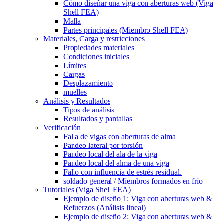
Cómo diseñar una viga con aberturas web (Viga
Shell FEA)
Malla
Partes principales (Miembro Shell FEA)
Materiales, Carga y restricciones
Propiedades materiales
Condiciones iniciales
Límites
Cargas
Desplazamiento
muelles
Análisis y Resultados
Tipos de análisis
Resultados y pantallas
Verificación
Falla de vigas con aberturas de alma
Pandeo lateral por torsión
Pandeo local del ala de la viga
Pandeo local del alma de una viga
Fallo con influencia de estrés residual.
soldado general / Miembros formados en frío
Tutoriales (Viga Shell FEA)
Ejemplo de diseño 1: Viga con aberturas web &
Refuerzos (Análisis lineal)
Ejemplo de diseño 2: Viga con aberturas web &