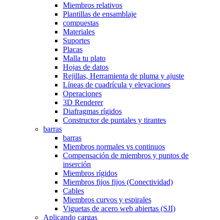
Miembros relativos
Plantillas de ensamblaje
compuestas
Materiales
Suportes
Placas
Malla tu plato
Hojas de datos
Rejillas, Herramienta de pluma y ajuste
Líneas de cuadrícula y elevaciones
Operaciones
3D Renderer
Diafragmas rígidos
Constructor de puntales y tirantes
barras
barras
Miembros normales vs continuos
Compensación de miembros y puntos de
inserción
Miembros rígidos
Miembros fijos fijos (Conectividad)
Cables
Miembros curvos y espirales
Viguetas de acero web abiertas (SJI)
Aplicando cargas