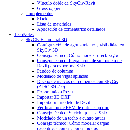
Vínculo doble de SkyCiv-Revit
Grasshopper
Complementos
Slack
Lista de materiales
Aplicación de comentarios detallados
TechNotes
SkyCiv Estructural 3D
Configuración de agrupamiento y visibilidad en
SkyCiv 3D
Consejo técnico: Cómo modelar una bisagra
Consejo técnico: Preparación de su modelo de
Revit para exportar a S3D
Pandeo de columna
Modelado de vigas apiladas
Diseño de marcos de momentos con SkyCiv
(AISC 360-10)
Exportando a Revit
Importar 3D DXF
Importar un modelo de Revit
Verificación de FEM de orden superior
Consejo técnico: SketchUp hasta S3D
Modelado de un techo a cuatro aguas
Consejo técnico: Cómo modelar cargas
excéntricas con eslabones rígidos