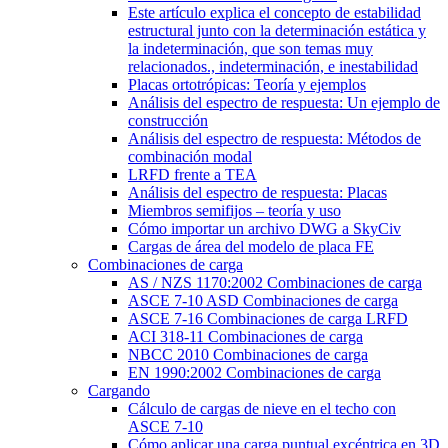
Este artículo explica el concepto de estabilidad
estructural junto con la determinación estática y
la indeterminación, que son temas muy
relacionados., indeterminación, e inestabilidad
Placas ortotrópicas: Teoría y ejemplos
Análisis del espectro de respuesta: Un ejemplo de
construcción
Análisis del espectro de respuesta: Métodos de
combinación modal
LRFD frente a TEA
Análisis del espectro de respuesta: Placas
Miembros semifijos – teoría y uso
Cómo importar un archivo DWG a SkyCiv
Cargas de área del modelo de placa FE
Combinaciones de carga
AS / NZS 1170:2002 Combinaciones de carga
ASCE 7-10 ASD Combinaciones de carga
ASCE 7-16 Combinaciones de carga LRFD
ACI 318-11 Combinaciones de carga
NBCC 2010 Combinaciones de carga
EN 1990:2002 Combinaciones de carga
Cargando
Cálculo de cargas de nieve en el techo con
ASCE 7-10
Cómo aplicar una carga puntual excéntrica en 3D