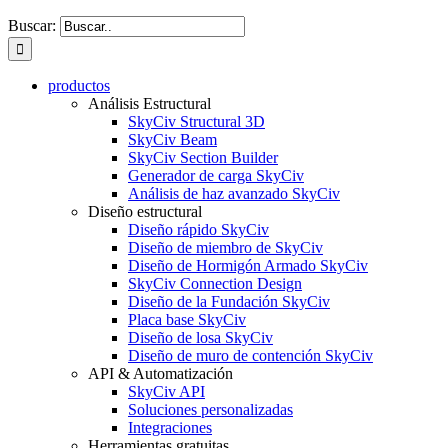
Buscar:
productos
Análisis Estructural
SkyCiv Structural 3D
SkyCiv Beam
SkyCiv Section Builder
Generador de carga SkyCiv
Análisis de haz avanzado SkyCiv
Diseño estructural
Diseño rápido SkyCiv
Diseño de miembro de SkyCiv
Diseño de Hormigón Armado SkyCiv
SkyCiv Connection Design
Diseño de la Fundación SkyCiv
Placa base SkyCiv
Diseño de losa SkyCiv
Diseño de muro de contención SkyCiv
API & Automatización
SkyCiv API
Soluciones personalizadas
Integraciones
Herramientas gratuitas