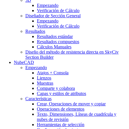
3D
Empezando
Verificación de Cálculo
Diseñador de Sección General
Empezando
Verificación de Cálculo
Resultados
Resultados estándar
Resultados compuestos
Cálculos Manuales
Diseño del método de resistencia directa en SkyCiv
Section Builder
NubeCAD
Empezando
Atajos + Consola
Lienzos
Muestras
Comparte y colabora
Capas y estilos de atributos
Características
Crear, Operaciones de mover y copiar
Operaciones de elementos
Texto, Dimensiones, Líneas de cuadrícula y
nubes de revisión
Herramientas de selección