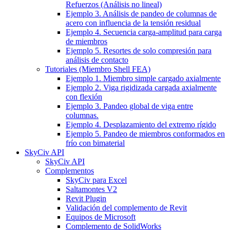
Refuerzos (Análisis no lineal)
Ejemplo 3. Análisis de pandeo de columnas de
acero con influencia de la tensión residual
Ejemplo 4. Secuencia carga-amplitud para carga
de miembros
Ejemplo 5. Resortes de solo compresión para
análisis de contacto
Tutoriales (Miembro Shell FEA)
Ejemplo 1. Miembro simple cargado axialmente
Ejemplo 2. Viga rigidizada cargada axialmente
con flexión
Ejemplo 3. Pandeo global de viga entre
columnas.
Ejemplo 4. Desplazamiento del extremo rígido
Ejemplo 5. Pandeo de miembros conformados en
frío con bimaterial
SkyCiv API
SkyCiv API
Complementos
SkyCiv para Excel
Saltamontes V2
Revit Plugin
Validación del complemento de Revit
Equipos de Microsoft
Complemento de SolidWorks