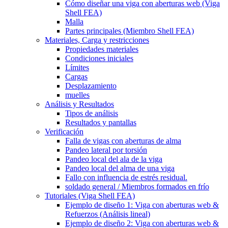
Cómo diseñar una viga con aberturas web (Viga
Shell FEA)
Malla
Partes principales (Miembro Shell FEA)
Materiales, Carga y restricciones
Propiedades materiales
Condiciones iniciales
Límites
Cargas
Desplazamiento
muelles
Análisis y Resultados
Tipos de análisis
Resultados y pantallas
Verificación
Falla de vigas con aberturas de alma
Pandeo lateral por torsión
Pandeo local del ala de la viga
Pandeo local del alma de una viga
Fallo con influencia de estrés residual.
soldado general / Miembros formados en frío
Tutoriales (Viga Shell FEA)
Ejemplo de diseño 1: Viga con aberturas web &
Refuerzos (Análisis lineal)
Ejemplo de diseño 2: Viga con aberturas web &