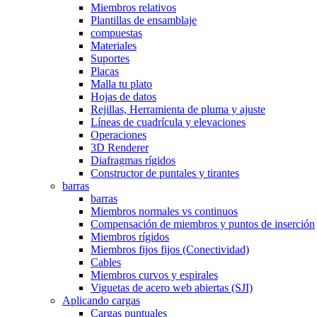
Miembros relativos
Plantillas de ensamblaje
compuestas
Materiales
Suportes
Placas
Malla tu plato
Hojas de datos
Rejillas, Herramienta de pluma y ajuste
Líneas de cuadrícula y elevaciones
Operaciones
3D Renderer
Diafragmas rígidos
Constructor de puntales y tirantes
barras
barras
Miembros normales vs continuos
Compensación de miembros y puntos de inserción
Miembros rígidos
Miembros fijos fijos (Conectividad)
Cables
Miembros curvos y espirales
Viguetas de acero web abiertas (SJI)
Aplicando cargas
Cargas puntuales