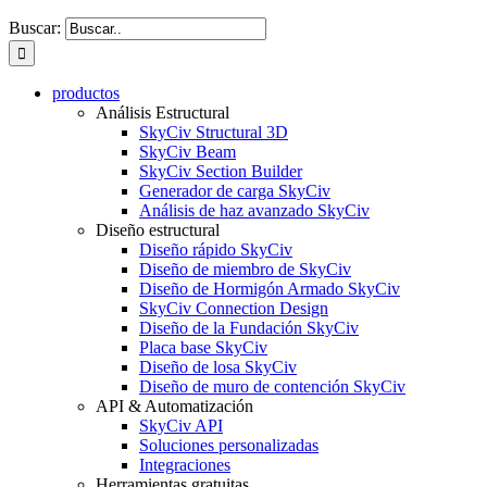
Buscar:
productos
Análisis Estructural
SkyCiv Structural 3D
SkyCiv Beam
SkyCiv Section Builder
Generador de carga SkyCiv
Análisis de haz avanzado SkyCiv
Diseño estructural
Diseño rápido SkyCiv
Diseño de miembro de SkyCiv
Diseño de Hormigón Armado SkyCiv
SkyCiv Connection Design
Diseño de la Fundación SkyCiv
Placa base SkyCiv
Diseño de losa SkyCiv
Diseño de muro de contención SkyCiv
API & Automatización
SkyCiv API
Soluciones personalizadas
Integraciones
Herramientas gratuitas