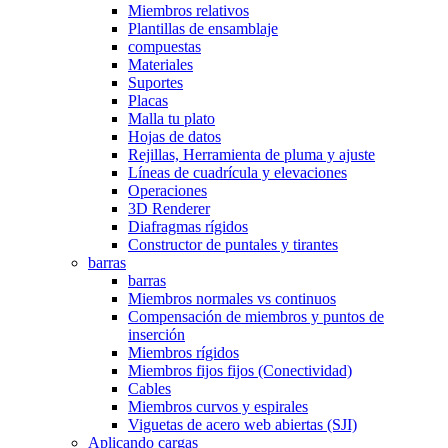
Miembros relativos
Plantillas de ensamblaje
compuestas
Materiales
Suportes
Placas
Malla tu plato
Hojas de datos
Rejillas, Herramienta de pluma y ajuste
Líneas de cuadrícula y elevaciones
Operaciones
3D Renderer
Diafragmas rígidos
Constructor de puntales y tirantes
barras
barras
Miembros normales vs continuos
Compensación de miembros y puntos de
inserción
Miembros rígidos
Miembros fijos fijos (Conectividad)
Cables
Miembros curvos y espirales
Viguetas de acero web abiertas (SJI)
Aplicando cargas