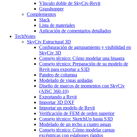
Vínculo doble de SkyCiv-Revit
Grasshopper
Complementos
Slack
Lista de materiales
Aplicación de comentarios detallados
TechNotes
SkyCiv Estructural 3D
Configuración de agrupamiento y visibilidad en
SkyCiv 3D
Consejo técnico: Cómo modelar una bisagra
Consejo técnico: Preparación de su modelo de
Revit para exportar a S3D
Pandeo de columna
Modelado de vigas apiladas
Diseño de marcos de momentos con SkyCiv
(AISC 360-10)
Exportando a Revit
Importar 3D DXF
Importar un modelo de Revit
Verificación de FEM de orden superior
Consejo técnico: SketchUp hasta S3D
Modelado de un techo a cuatro aguas
Consejo técnico: Cómo modelar cargas
excéntricas con eslabones rígidos