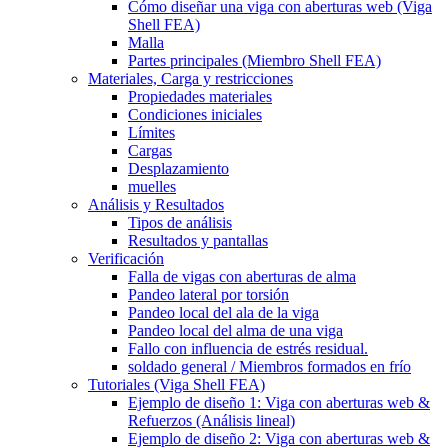
Cómo diseñar una viga con aberturas web (Viga
Shell FEA)
Malla
Partes principales (Miembro Shell FEA)
Materiales, Carga y restricciones
Propiedades materiales
Condiciones iniciales
Límites
Cargas
Desplazamiento
muelles
Análisis y Resultados
Tipos de análisis
Resultados y pantallas
Verificación
Falla de vigas con aberturas de alma
Pandeo lateral por torsión
Pandeo local del ala de la viga
Pandeo local del alma de una viga
Fallo con influencia de estrés residual.
soldado general / Miembros formados en frío
Tutoriales (Viga Shell FEA)
Ejemplo de diseño 1: Viga con aberturas web &
Refuerzos (Análisis lineal)
Ejemplo de diseño 2: Viga con aberturas web &