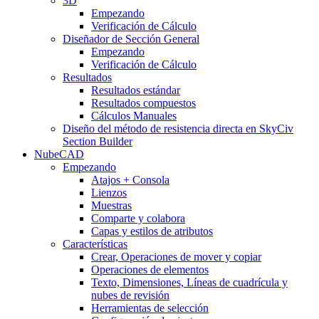
3D
Empezando
Verificación de Cálculo
Diseñador de Sección General
Empezando
Verificación de Cálculo
Resultados
Resultados estándar
Resultados compuestos
Cálculos Manuales
Diseño del método de resistencia directa en SkyCiv
Section Builder
NubeCAD
Empezando
Atajos + Consola
Lienzos
Muestras
Comparte y colabora
Capas y estilos de atributos
Características
Crear, Operaciones de mover y copiar
Operaciones de elementos
Texto, Dimensiones, Líneas de cuadrícula y
nubes de revisión
Herramientas de selección