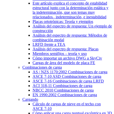
Este artículo explica el concepto de estabilidad
estructural junto con la determinación estática y
la indeterminación, que son temas muy
relacionados., indeterminación, e inestabilidad
Placas ortotrópicas: Teoría y ejemplos
Análisis del espectro de respuesta: Un ejemplo de
construcción
Análisis del espectro de respuesta: Métodos de
combinación modal
LRFD frente a TEA
Análisis del espectro de respuesta: Placas
Miembros semifijos – teoría y uso
Cómo importar un archivo DWG a SkyCiv
Cargas de área del modelo de placa FE
Combinaciones de carga
AS / NZS 1170:2002 Combinaciones de carga
ASCE 7-10 ASD Combinaciones de carga
ASCE 7-16 Combinaciones de carga LRFD
ACI 318-11 Combinaciones de carga
NBCC 2010 Combinaciones de carga
EN 1990:2002 Combinaciones de carga
Cargando
Cálculo de cargas de nieve en el techo con
ASCE 7-10
Cómo aplicar una carga puntual excéntrica en 3D