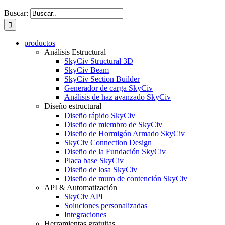
Buscar:
productos
Análisis Estructural
SkyCiv Structural 3D
SkyCiv Beam
SkyCiv Section Builder
Generador de carga SkyCiv
Análisis de haz avanzado SkyCiv
Diseño estructural
Diseño rápido SkyCiv
Diseño de miembro de SkyCiv
Diseño de Hormigón Armado SkyCiv
SkyCiv Connection Design
Diseño de la Fundación SkyCiv
Placa base SkyCiv
Diseño de losa SkyCiv
Diseño de muro de contención SkyCiv
API & Automatización
SkyCiv API
Soluciones personalizadas
Integraciones
Herramientas gratuitas