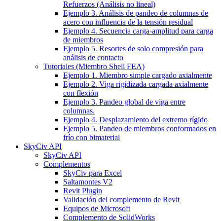
Refuerzos (Análisis no lineal)
Ejemplo 3. Análisis de pandeo de columnas de
acero con influencia de la tensión residual
Ejemplo 4. Secuencia carga-amplitud para carga
de miembros
Ejemplo 5. Resortes de solo compresión para
análisis de contacto
Tutoriales (Miembro Shell FEA)
Ejemplo 1. Miembro simple cargado axialmente
Ejemplo 2. Viga rigidizada cargada axialmente
con flexión
Ejemplo 3. Pandeo global de viga entre
columnas.
Ejemplo 4. Desplazamiento del extremo rígido
Ejemplo 5. Pandeo de miembros conformados en
frío con bimaterial
SkyCiv API
SkyCiv API
Complementos
SkyCiv para Excel
Saltamontes V2
Revit Plugin
Validación del complemento de Revit
Equipos de Microsoft
Complemento de SolidWorks