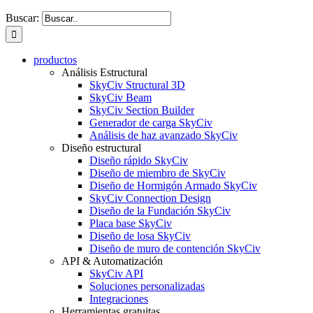
Buscar:
productos
Análisis Estructural
SkyCiv Structural 3D
SkyCiv Beam
SkyCiv Section Builder
Generador de carga SkyCiv
Análisis de haz avanzado SkyCiv
Diseño estructural
Diseño rápido SkyCiv
Diseño de miembro de SkyCiv
Diseño de Hormigón Armado SkyCiv
SkyCiv Connection Design
Diseño de la Fundación SkyCiv
Placa base SkyCiv
Diseño de losa SkyCiv
Diseño de muro de contención SkyCiv
API & Automatización
SkyCiv API
Soluciones personalizadas
Integraciones
Herramientas gratuitas