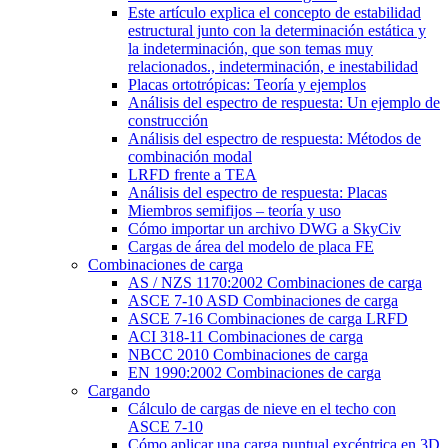
Este artículo explica el concepto de estabilidad
estructural junto con la determinación estática y
la indeterminación, que son temas muy
relacionados., indeterminación, e inestabilidad
Placas ortotrópicas: Teoría y ejemplos
Análisis del espectro de respuesta: Un ejemplo de
construcción
Análisis del espectro de respuesta: Métodos de
combinación modal
LRFD frente a TEA
Análisis del espectro de respuesta: Placas
Miembros semifijos – teoría y uso
Cómo importar un archivo DWG a SkyCiv
Cargas de área del modelo de placa FE
Combinaciones de carga
AS / NZS 1170:2002 Combinaciones de carga
ASCE 7-10 ASD Combinaciones de carga
ASCE 7-16 Combinaciones de carga LRFD
ACI 318-11 Combinaciones de carga
NBCC 2010 Combinaciones de carga
EN 1990:2002 Combinaciones de carga
Cargando
Cálculo de cargas de nieve en el techo con
ASCE 7-10
Cómo aplicar una carga puntual excéntrica en 3D