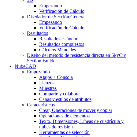
3D
Empezando
Verificación de Cálculo
Diseñador de Sección General
Empezando
Verificación de Cálculo
Resultados
Resultados estándar
Resultados compuestos
Cálculos Manuales
Diseño del método de resistencia directa en SkyCiv
Section Builder
NubeCAD
Empezando
Atajos + Consola
Lienzos
Muestras
Comparte y colabora
Capas y estilos de atributos
Características
Crear, Operaciones de mover y copiar
Operaciones de elementos
Texto, Dimensiones, Líneas de cuadrícula y
nubes de revisión
Herramientas de selección