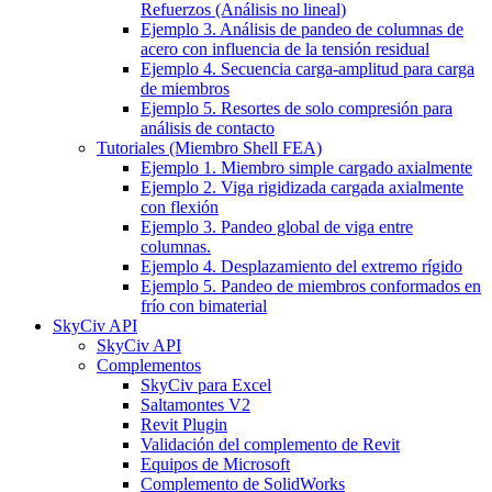
Refuerzos (Análisis no lineal)
Ejemplo 3. Análisis de pandeo de columnas de
acero con influencia de la tensión residual
Ejemplo 4. Secuencia carga-amplitud para carga
de miembros
Ejemplo 5. Resortes de solo compresión para
análisis de contacto
Tutoriales (Miembro Shell FEA)
Ejemplo 1. Miembro simple cargado axialmente
Ejemplo 2. Viga rigidizada cargada axialmente
con flexión
Ejemplo 3. Pandeo global de viga entre
columnas.
Ejemplo 4. Desplazamiento del extremo rígido
Ejemplo 5. Pandeo de miembros conformados en
frío con bimaterial
SkyCiv API
SkyCiv API
Complementos
SkyCiv para Excel
Saltamontes V2
Revit Plugin
Validación del complemento de Revit
Equipos de Microsoft
Complemento de SolidWorks