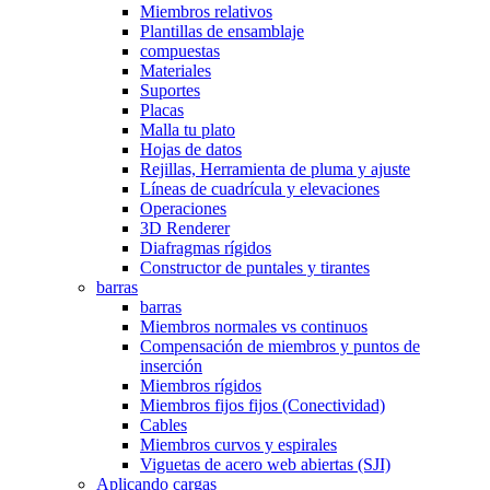
Miembros relativos
Plantillas de ensamblaje
compuestas
Materiales
Suportes
Placas
Malla tu plato
Hojas de datos
Rejillas, Herramienta de pluma y ajuste
Líneas de cuadrícula y elevaciones
Operaciones
3D Renderer
Diafragmas rígidos
Constructor de puntales y tirantes
barras
barras
Miembros normales vs continuos
Compensación de miembros y puntos de
inserción
Miembros rígidos
Miembros fijos fijos (Conectividad)
Cables
Miembros curvos y espirales
Viguetas de acero web abiertas (SJI)
Aplicando cargas