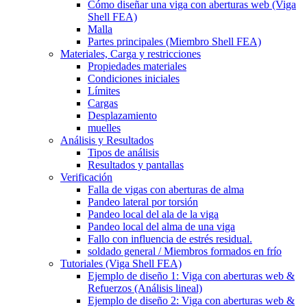
Cómo diseñar una viga con aberturas web (Viga
Shell FEA)
Malla
Partes principales (Miembro Shell FEA)
Materiales, Carga y restricciones
Propiedades materiales
Condiciones iniciales
Límites
Cargas
Desplazamiento
muelles
Análisis y Resultados
Tipos de análisis
Resultados y pantallas
Verificación
Falla de vigas con aberturas de alma
Pandeo lateral por torsión
Pandeo local del ala de la viga
Pandeo local del alma de una viga
Fallo con influencia de estrés residual.
soldado general / Miembros formados en frío
Tutoriales (Viga Shell FEA)
Ejemplo de diseño 1: Viga con aberturas web &
Refuerzos (Análisis lineal)
Ejemplo de diseño 2: Viga con aberturas web &