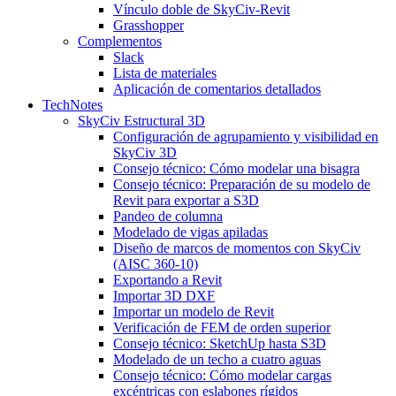
Vínculo doble de SkyCiv-Revit
Grasshopper
Complementos
Slack
Lista de materiales
Aplicación de comentarios detallados
TechNotes
SkyCiv Estructural 3D
Configuración de agrupamiento y visibilidad en
SkyCiv 3D
Consejo técnico: Cómo modelar una bisagra
Consejo técnico: Preparación de su modelo de
Revit para exportar a S3D
Pandeo de columna
Modelado de vigas apiladas
Diseño de marcos de momentos con SkyCiv
(AISC 360-10)
Exportando a Revit
Importar 3D DXF
Importar un modelo de Revit
Verificación de FEM de orden superior
Consejo técnico: SketchUp hasta S3D
Modelado de un techo a cuatro aguas
Consejo técnico: Cómo modelar cargas
excéntricas con eslabones rígidos