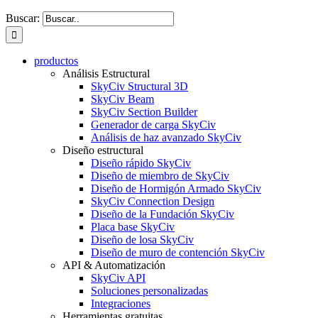
Buscar:
productos
Análisis Estructural
SkyCiv Structural 3D
SkyCiv Beam
SkyCiv Section Builder
Generador de carga SkyCiv
Análisis de haz avanzado SkyCiv
Diseño estructural
Diseño rápido SkyCiv
Diseño de miembro de SkyCiv
Diseño de Hormigón Armado SkyCiv
SkyCiv Connection Design
Diseño de la Fundación SkyCiv
Placa base SkyCiv
Diseño de losa SkyCiv
Diseño de muro de contención SkyCiv
API & Automatización
SkyCiv API
Soluciones personalizadas
Integraciones
Herramientas gratuitas