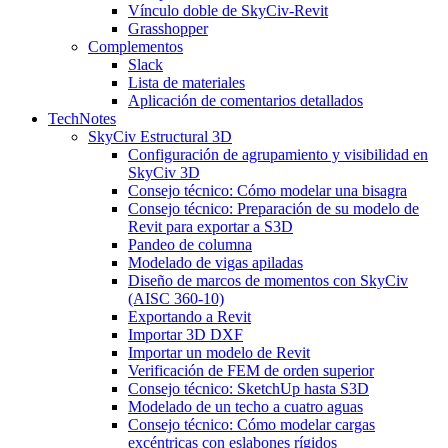
Vínculo doble de SkyCiv-Revit
Grasshopper
Complementos
Slack
Lista de materiales
Aplicación de comentarios detallados
TechNotes
SkyCiv Estructural 3D
Configuración de agrupamiento y visibilidad en
SkyCiv 3D
Consejo técnico: Cómo modelar una bisagra
Consejo técnico: Preparación de su modelo de
Revit para exportar a S3D
Pandeo de columna
Modelado de vigas apiladas
Diseño de marcos de momentos con SkyCiv
(AISC 360-10)
Exportando a Revit
Importar 3D DXF
Importar un modelo de Revit
Verificación de FEM de orden superior
Consejo técnico: SketchUp hasta S3D
Modelado de un techo a cuatro aguas
Consejo técnico: Cómo modelar cargas
excéntricas con eslabones rígidos