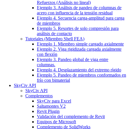
Refuerzos (Análisis no lineal)
Ejemplo 3. Análisis de pandeo de columnas de
acero con influencia de la tensión residual
Ejemplo 4. Secuencia carga-amplitud para carga
de miembros
Ejemplo 5. Resortes de solo compresión para
análisis de contacto
Tutoriales (Miembro Shell FEA)
Ejemplo 1. Miembro simple cargado axialmente
Ejemplo 2. Viga rigidizada cargada axialmente
con flexión
Ejemplo 3. Pandeo global de viga entre
columnas.
Ejemplo 4. Desplazamiento del extremo rígido
Ejemplo 5. Pandeo de miembros conformados en
frío con bimaterial
SkyCiv API
SkyCiv API
Complementos
SkyCiv para Excel
Saltamontes V2
Revit Plugin
Validación del complemento de Revit
Equipos de Microsoft
Complemento de SolidWorks