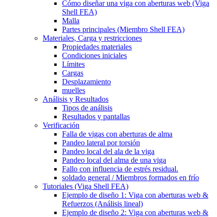
Cómo diseñar una viga con aberturas web (Viga
Shell FEA)
Malla
Partes principales (Miembro Shell FEA)
Materiales, Carga y restricciones
Propiedades materiales
Condiciones iniciales
Límites
Cargas
Desplazamiento
muelles
Análisis y Resultados
Tipos de análisis
Resultados y pantallas
Verificación
Falla de vigas con aberturas de alma
Pandeo lateral por torsión
Pandeo local del ala de la viga
Pandeo local del alma de una viga
Fallo con influencia de estrés residual.
soldado general / Miembros formados en frío
Tutoriales (Viga Shell FEA)
Ejemplo de diseño 1: Viga con aberturas web &
Refuerzos (Análisis lineal)
Ejemplo de diseño 2: Viga con aberturas web &