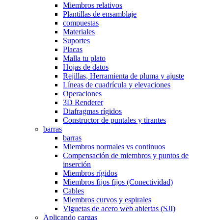
Miembros relativos
Plantillas de ensamblaje
compuestas
Materiales
Suportes
Placas
Malla tu plato
Hojas de datos
Rejillas, Herramienta de pluma y ajuste
Líneas de cuadrícula y elevaciones
Operaciones
3D Renderer
Diafragmas rígidos
Constructor de puntales y tirantes
barras
barras
Miembros normales vs continuos
Compensación de miembros y puntos de
inserción
Miembros rígidos
Miembros fijos fijos (Conectividad)
Cables
Miembros curvos y espirales
Viguetas de acero web abiertas (SJI)
Aplicando cargas