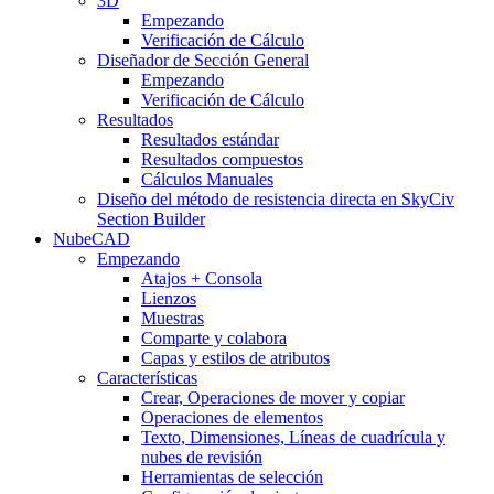
3D
Empezando
Verificación de Cálculo
Diseñador de Sección General
Empezando
Verificación de Cálculo
Resultados
Resultados estándar
Resultados compuestos
Cálculos Manuales
Diseño del método de resistencia directa en SkyCiv
Section Builder
NubeCAD
Empezando
Atajos + Consola
Lienzos
Muestras
Comparte y colabora
Capas y estilos de atributos
Características
Crear, Operaciones de mover y copiar
Operaciones de elementos
Texto, Dimensiones, Líneas de cuadrícula y
nubes de revisión
Herramientas de selección