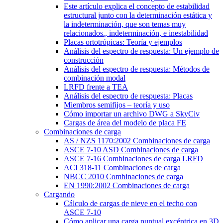
Este artículo explica el concepto de estabilidad
estructural junto con la determinación estática y
la indeterminación, que son temas muy
relacionados., indeterminación, e inestabilidad
Placas ortotrópicas: Teoría y ejemplos
Análisis del espectro de respuesta: Un ejemplo de
construcción
Análisis del espectro de respuesta: Métodos de
combinación modal
LRFD frente a TEA
Análisis del espectro de respuesta: Placas
Miembros semifijos – teoría y uso
Cómo importar un archivo DWG a SkyCiv
Cargas de área del modelo de placa FE
Combinaciones de carga
AS / NZS 1170:2002 Combinaciones de carga
ASCE 7-10 ASD Combinaciones de carga
ASCE 7-16 Combinaciones de carga LRFD
ACI 318-11 Combinaciones de carga
NBCC 2010 Combinaciones de carga
EN 1990:2002 Combinaciones de carga
Cargando
Cálculo de cargas de nieve en el techo con
ASCE 7-10
Cómo aplicar una carga puntual excéntrica en 3D