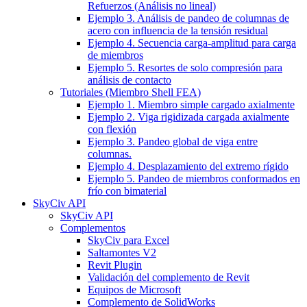
Refuerzos (Análisis no lineal)
Ejemplo 3. Análisis de pandeo de columnas de
acero con influencia de la tensión residual
Ejemplo 4. Secuencia carga-amplitud para carga
de miembros
Ejemplo 5. Resortes de solo compresión para
análisis de contacto
Tutoriales (Miembro Shell FEA)
Ejemplo 1. Miembro simple cargado axialmente
Ejemplo 2. Viga rigidizada cargada axialmente
con flexión
Ejemplo 3. Pandeo global de viga entre
columnas.
Ejemplo 4. Desplazamiento del extremo rígido
Ejemplo 5. Pandeo de miembros conformados en
frío con bimaterial
SkyCiv API
SkyCiv API
Complementos
SkyCiv para Excel
Saltamontes V2
Revit Plugin
Validación del complemento de Revit
Equipos de Microsoft
Complemento de SolidWorks