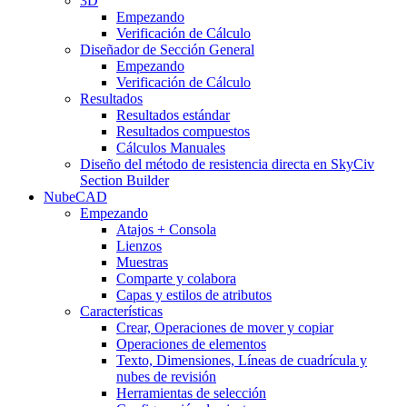
3D
Empezando
Verificación de Cálculo
Diseñador de Sección General
Empezando
Verificación de Cálculo
Resultados
Resultados estándar
Resultados compuestos
Cálculos Manuales
Diseño del método de resistencia directa en SkyCiv
Section Builder
NubeCAD
Empezando
Atajos + Consola
Lienzos
Muestras
Comparte y colabora
Capas y estilos de atributos
Características
Crear, Operaciones de mover y copiar
Operaciones de elementos
Texto, Dimensiones, Líneas de cuadrícula y
nubes de revisión
Herramientas de selección