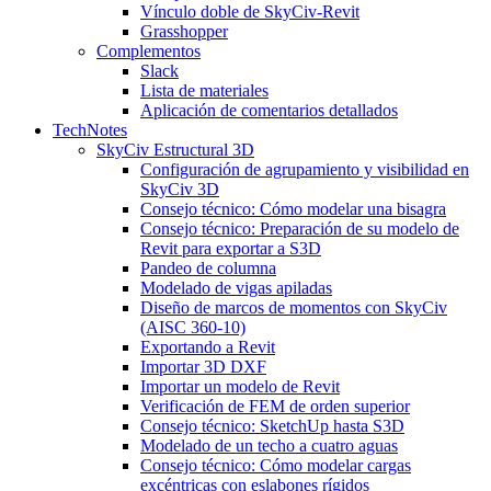
Vínculo doble de SkyCiv-Revit
Grasshopper
Complementos
Slack
Lista de materiales
Aplicación de comentarios detallados
TechNotes
SkyCiv Estructural 3D
Configuración de agrupamiento y visibilidad en
SkyCiv 3D
Consejo técnico: Cómo modelar una bisagra
Consejo técnico: Preparación de su modelo de
Revit para exportar a S3D
Pandeo de columna
Modelado de vigas apiladas
Diseño de marcos de momentos con SkyCiv
(AISC 360-10)
Exportando a Revit
Importar 3D DXF
Importar un modelo de Revit
Verificación de FEM de orden superior
Consejo técnico: SketchUp hasta S3D
Modelado de un techo a cuatro aguas
Consejo técnico: Cómo modelar cargas
excéntricas con eslabones rígidos