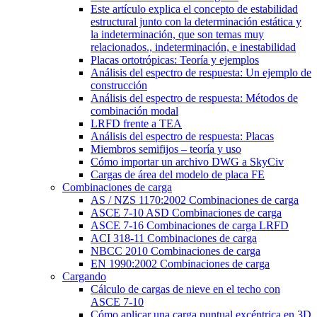
Este artículo explica el concepto de estabilidad
estructural junto con la determinación estática y
la indeterminación, que son temas muy
relacionados., indeterminación, e inestabilidad
Placas ortotrópicas: Teoría y ejemplos
Análisis del espectro de respuesta: Un ejemplo de
construcción
Análisis del espectro de respuesta: Métodos de
combinación modal
LRFD frente a TEA
Análisis del espectro de respuesta: Placas
Miembros semifijos – teoría y uso
Cómo importar un archivo DWG a SkyCiv
Cargas de área del modelo de placa FE
Combinaciones de carga
AS / NZS 1170:2002 Combinaciones de carga
ASCE 7-10 ASD Combinaciones de carga
ASCE 7-16 Combinaciones de carga LRFD
ACI 318-11 Combinaciones de carga
NBCC 2010 Combinaciones de carga
EN 1990:2002 Combinaciones de carga
Cargando
Cálculo de cargas de nieve en el techo con
ASCE 7-10
Cómo aplicar una carga puntual excéntrica en 3D