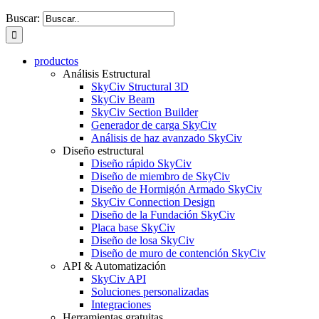
Buscar:
productos
Análisis Estructural
SkyCiv Structural 3D
SkyCiv Beam
SkyCiv Section Builder
Generador de carga SkyCiv
Análisis de haz avanzado SkyCiv
Diseño estructural
Diseño rápido SkyCiv
Diseño de miembro de SkyCiv
Diseño de Hormigón Armado SkyCiv
SkyCiv Connection Design
Diseño de la Fundación SkyCiv
Placa base SkyCiv
Diseño de losa SkyCiv
Diseño de muro de contención SkyCiv
API & Automatización
SkyCiv API
Soluciones personalizadas
Integraciones
Herramientas gratuitas