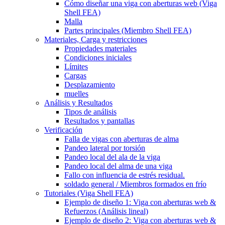
Cómo diseñar una viga con aberturas web (Viga
Shell FEA)
Malla
Partes principales (Miembro Shell FEA)
Materiales, Carga y restricciones
Propiedades materiales
Condiciones iniciales
Límites
Cargas
Desplazamiento
muelles
Análisis y Resultados
Tipos de análisis
Resultados y pantallas
Verificación
Falla de vigas con aberturas de alma
Pandeo lateral por torsión
Pandeo local del ala de la viga
Pandeo local del alma de una viga
Fallo con influencia de estrés residual.
soldado general / Miembros formados en frío
Tutoriales (Viga Shell FEA)
Ejemplo de diseño 1: Viga con aberturas web &
Refuerzos (Análisis lineal)
Ejemplo de diseño 2: Viga con aberturas web &