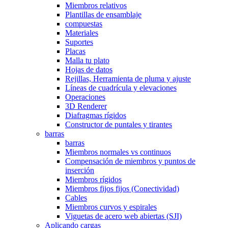
Miembros relativos
Plantillas de ensamblaje
compuestas
Materiales
Suportes
Placas
Malla tu plato
Hojas de datos
Rejillas, Herramienta de pluma y ajuste
Líneas de cuadrícula y elevaciones
Operaciones
3D Renderer
Diafragmas rígidos
Constructor de puntales y tirantes
barras
barras
Miembros normales vs continuos
Compensación de miembros y puntos de
inserción
Miembros rígidos
Miembros fijos fijos (Conectividad)
Cables
Miembros curvos y espirales
Viguetas de acero web abiertas (SJI)
Aplicando cargas