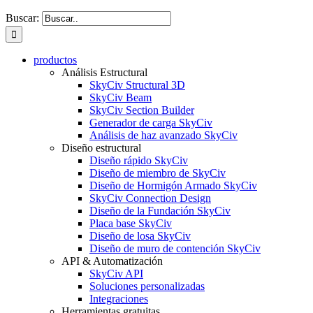
Buscar:
productos
Análisis Estructural
SkyCiv Structural 3D
SkyCiv Beam
SkyCiv Section Builder
Generador de carga SkyCiv
Análisis de haz avanzado SkyCiv
Diseño estructural
Diseño rápido SkyCiv
Diseño de miembro de SkyCiv
Diseño de Hormigón Armado SkyCiv
SkyCiv Connection Design
Diseño de la Fundación SkyCiv
Placa base SkyCiv
Diseño de losa SkyCiv
Diseño de muro de contención SkyCiv
API & Automatización
SkyCiv API
Soluciones personalizadas
Integraciones
Herramientas gratuitas