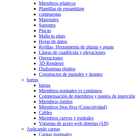
Miembros relativos
Plantillas de ensamblaje
compuestas
Materiales
Suportes
Placas
Malla tu plato
Hojas de datos
Rejillas, Herramienta de pluma y ajuste
Líneas de cuadrícula y elevaciones
Operaciones
3D Renderer
Diafragmas rígidos
Constructor de puntales y tirantes
barras
barras
Miembros normales vs continuos
Compensación de miembros y puntos de inserción
Miembros rígidos
Miembros fijos fijos (Conectividad)
Cables
Miembros curvos y espirales
Viguetas de acero web abiertas (SJI)
Aplicando cargas
Cargas puntuales