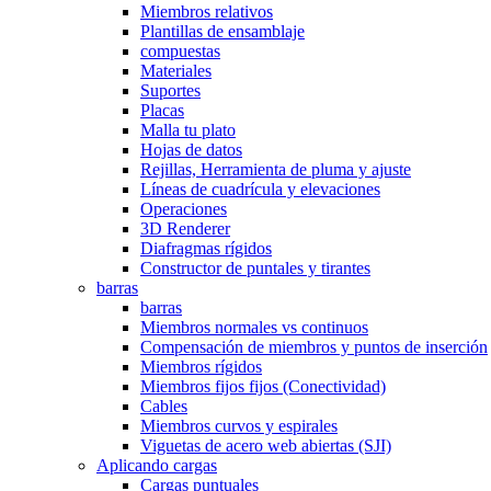
Miembros relativos
Plantillas de ensamblaje
compuestas
Materiales
Suportes
Placas
Malla tu plato
Hojas de datos
Rejillas, Herramienta de pluma y ajuste
Líneas de cuadrícula y elevaciones
Operaciones
3D Renderer
Diafragmas rígidos
Constructor de puntales y tirantes
barras
barras
Miembros normales vs continuos
Compensación de miembros y puntos de inserción
Miembros rígidos
Miembros fijos fijos (Conectividad)
Cables
Miembros curvos y espirales
Viguetas de acero web abiertas (SJI)
Aplicando cargas
Cargas puntuales