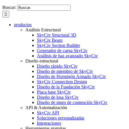
Buscar:
productos
Análisis Estructural
SkyCiv Structural 3D
SkyCiv Beam
SkyCiv Section Builder
Generador de carga SkyCiv
Análisis de haz avanzado SkyCiv
Diseño estructural
Diseño rápido SkyCiv
Diseño de miembro de SkyCiv
Diseño de Hormigón Armado SkyCiv
SkyCiv Connection Design
Diseño de la Fundación SkyCiv
Placa base SkyCiv
Diseño de losa SkyCiv
Diseño de muro de contención SkyCiv
API & Automatización
SkyCiv API
Soluciones personalizadas
Integraciones
Herramientas gratuitas