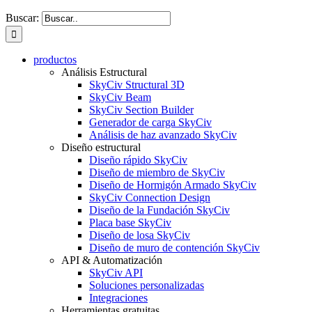
Buscar:
productos
Análisis Estructural
SkyCiv Structural 3D
SkyCiv Beam
SkyCiv Section Builder
Generador de carga SkyCiv
Análisis de haz avanzado SkyCiv
Diseño estructural
Diseño rápido SkyCiv
Diseño de miembro de SkyCiv
Diseño de Hormigón Armado SkyCiv
SkyCiv Connection Design
Diseño de la Fundación SkyCiv
Placa base SkyCiv
Diseño de losa SkyCiv
Diseño de muro de contención SkyCiv
API & Automatización
SkyCiv API
Soluciones personalizadas
Integraciones
Herramientas gratuitas