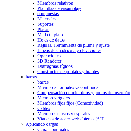
Miembros relativos
Plantillas de ensamblaje
compuestas
Materiales
Suportes
Placas
Malla tu plato
Hojas de datos
Rejillas, Herramienta de pluma y ajuste
Líneas de cuadrícula y elevaciones
Operaciones
3D Renderer
Diafragmas rígidos
Constructor de puntales y tirantes
barras
barras
Miembros normales vs continuos
Compensación de miembros y puntos de inserción
Miembros rígidos
Miembros fijos fijos (Conectividad)
Cables
Miembros curvos y espirales
Viguetas de acero web abiertas (SJI)
Aplicando cargas
Cargas puntuales