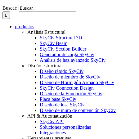
Buscar:
productos
Análisis Estructural
SkyCiv Structural 3D
SkyCiv Beam
SkyCiv Section Builder
Generador de carga SkyCiv
Análisis de haz avanzado SkyCiv
Diseño estructural
Diseño rápido SkyCiv
Diseño de miembro de SkyCiv
Diseño de Hormigón Armado SkyCiv
SkyCiv Connection Design
Diseño de la Fundación SkyCiv
Placa base SkyCiv
Diseño de losa SkyCiv
Diseño de muro de contención SkyCiv
API & Automatización
SkyCiv API
Soluciones personalizadas
Integraciones
Herramientas gratuitas