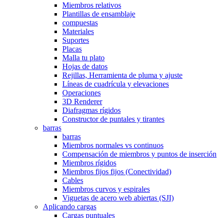
Miembros relativos
Plantillas de ensamblaje
compuestas
Materiales
Suportes
Placas
Malla tu plato
Hojas de datos
Rejillas, Herramienta de pluma y ajuste
Líneas de cuadrícula y elevaciones
Operaciones
3D Renderer
Diafragmas rígidos
Constructor de puntales y tirantes
barras
barras
Miembros normales vs continuos
Compensación de miembros y puntos de inserción
Miembros rígidos
Miembros fijos fijos (Conectividad)
Cables
Miembros curvos y espirales
Viguetas de acero web abiertas (SJI)
Aplicando cargas
Cargas puntuales