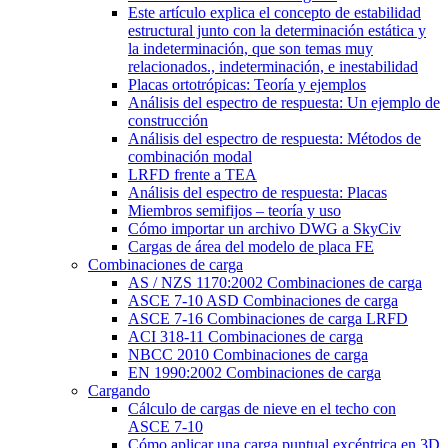
Este artículo explica el concepto de estabilidad
estructural junto con la determinación estática y
la indeterminación, que son temas muy
relacionados., indeterminación, e inestabilidad
Placas ortotrópicas: Teoría y ejemplos
Análisis del espectro de respuesta: Un ejemplo de
construcción
Análisis del espectro de respuesta: Métodos de
combinación modal
LRFD frente a TEA
Análisis del espectro de respuesta: Placas
Miembros semifijos – teoría y uso
Cómo importar un archivo DWG a SkyCiv
Cargas de área del modelo de placa FE
Combinaciones de carga
AS / NZS 1170:2002 Combinaciones de carga
ASCE 7-10 ASD Combinaciones de carga
ASCE 7-16 Combinaciones de carga LRFD
ACI 318-11 Combinaciones de carga
NBCC 2010 Combinaciones de carga
EN 1990:2002 Combinaciones de carga
Cargando
Cálculo de cargas de nieve en el techo con
ASCE 7-10
Cómo aplicar una carga puntual excéntrica en 3D