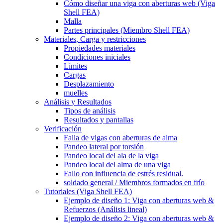
Cómo diseñar una viga con aberturas web (Viga
Shell FEA)
Malla
Partes principales (Miembro Shell FEA)
Materiales, Carga y restricciones
Propiedades materiales
Condiciones iniciales
Límites
Cargas
Desplazamiento
muelles
Análisis y Resultados
Tipos de análisis
Resultados y pantallas
Verificación
Falla de vigas con aberturas de alma
Pandeo lateral por torsión
Pandeo local del ala de la viga
Pandeo local del alma de una viga
Fallo con influencia de estrés residual.
soldado general / Miembros formados en frío
Tutoriales (Viga Shell FEA)
Ejemplo de diseño 1: Viga con aberturas web &
Refuerzos (Análisis lineal)
Ejemplo de diseño 2: Viga con aberturas web &