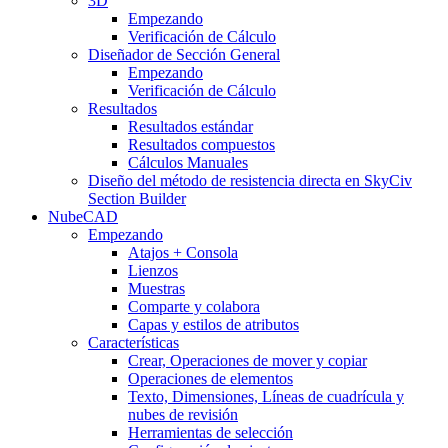
3D
Empezando
Verificación de Cálculo
Diseñador de Sección General
Empezando
Verificación de Cálculo
Resultados
Resultados estándar
Resultados compuestos
Cálculos Manuales
Diseño del método de resistencia directa en SkyCiv
Section Builder
NubeCAD
Empezando
Atajos + Consola
Lienzos
Muestras
Comparte y colabora
Capas y estilos de atributos
Características
Crear, Operaciones de mover y copiar
Operaciones de elementos
Texto, Dimensiones, Líneas de cuadrícula y
nubes de revisión
Herramientas de selección