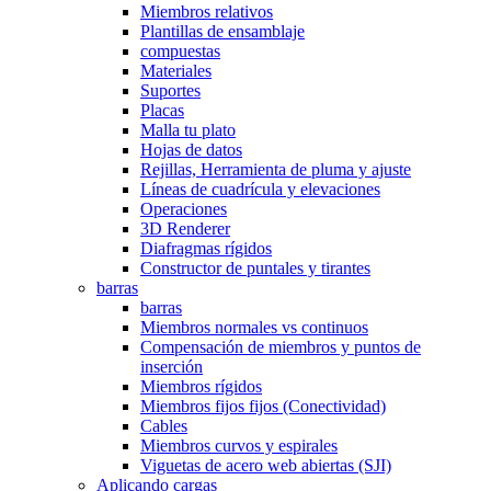
Miembros relativos
Plantillas de ensamblaje
compuestas
Materiales
Suportes
Placas
Malla tu plato
Hojas de datos
Rejillas, Herramienta de pluma y ajuste
Líneas de cuadrícula y elevaciones
Operaciones
3D Renderer
Diafragmas rígidos
Constructor de puntales y tirantes
barras
barras
Miembros normales vs continuos
Compensación de miembros y puntos de
inserción
Miembros rígidos
Miembros fijos fijos (Conectividad)
Cables
Miembros curvos y espirales
Viguetas de acero web abiertas (SJI)
Aplicando cargas