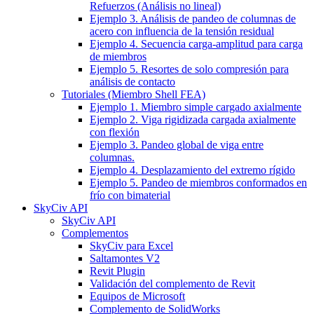
Refuerzos (Análisis no lineal)
Ejemplo 3. Análisis de pandeo de columnas de
acero con influencia de la tensión residual
Ejemplo 4. Secuencia carga-amplitud para carga
de miembros
Ejemplo 5. Resortes de solo compresión para
análisis de contacto
Tutoriales (Miembro Shell FEA)
Ejemplo 1. Miembro simple cargado axialmente
Ejemplo 2. Viga rigidizada cargada axialmente
con flexión
Ejemplo 3. Pandeo global de viga entre
columnas.
Ejemplo 4. Desplazamiento del extremo rígido
Ejemplo 5. Pandeo de miembros conformados en
frío con bimaterial
SkyCiv API
SkyCiv API
Complementos
SkyCiv para Excel
Saltamontes V2
Revit Plugin
Validación del complemento de Revit
Equipos de Microsoft
Complemento de SolidWorks