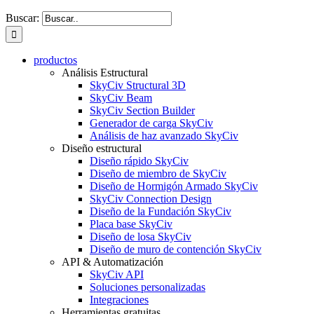
Buscar:
productos
Análisis Estructural
SkyCiv Structural 3D
SkyCiv Beam
SkyCiv Section Builder
Generador de carga SkyCiv
Análisis de haz avanzado SkyCiv
Diseño estructural
Diseño rápido SkyCiv
Diseño de miembro de SkyCiv
Diseño de Hormigón Armado SkyCiv
SkyCiv Connection Design
Diseño de la Fundación SkyCiv
Placa base SkyCiv
Diseño de losa SkyCiv
Diseño de muro de contención SkyCiv
API & Automatización
SkyCiv API
Soluciones personalizadas
Integraciones
Herramientas gratuitas