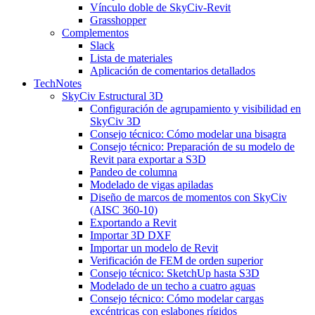
Vínculo doble de SkyCiv-Revit
Grasshopper
Complementos
Slack
Lista de materiales
Aplicación de comentarios detallados
TechNotes
SkyCiv Estructural 3D
Configuración de agrupamiento y visibilidad en
SkyCiv 3D
Consejo técnico: Cómo modelar una bisagra
Consejo técnico: Preparación de su modelo de
Revit para exportar a S3D
Pandeo de columna
Modelado de vigas apiladas
Diseño de marcos de momentos con SkyCiv
(AISC 360-10)
Exportando a Revit
Importar 3D DXF
Importar un modelo de Revit
Verificación de FEM de orden superior
Consejo técnico: SketchUp hasta S3D
Modelado de un techo a cuatro aguas
Consejo técnico: Cómo modelar cargas
excéntricas con eslabones rígidos