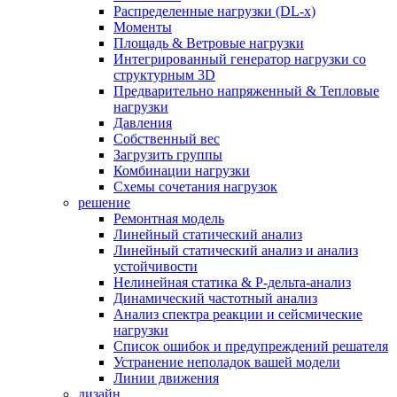
Распределенные нагрузки (DL-х)
Моменты
Площадь & Ветровые нагрузки
Интегрированный генератор нагрузки со
структурным 3D
Предварительно напряженный & Тепловые
нагрузки
Давления
Собственный вес
Загрузить группы
Комбинации нагрузки
Схемы сочетания нагрузок
решение
Ремонтная модель
Линейный статический анализ
Линейный статический анализ и анализ
устойчивости
Нелинейная статика & P-дельта-анализ
Динамический частотный анализ
Анализ спектра реакции и сейсмические
нагрузки
Список ошибок и предупреждений решателя
Устранение неполадок вашей модели
Линии движения
дизайн