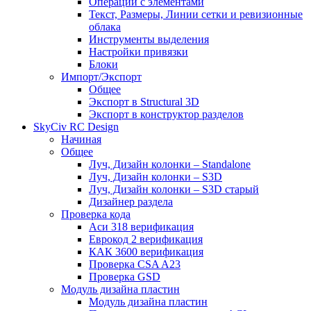
Операции с элементами
Текст, Размеры, Линии сетки и ревизионные
облака
Инструменты выделения
Настройки привязки
Блоки
Импорт/Экспорт
Общее
Экспорт в Structural 3D
Экспорт в конструктор разделов
SkyCiv RC Design
Начиная
Общее
Луч, Дизайн колонки – Standalone
Луч, Дизайн колонки – S3D
Луч, Дизайн колонки – S3D старый
Дизайнер раздела
Проверка кода
Аси 318 верификация
Еврокод 2 верификация
КАК 3600 верификация
Проверка CSA A23
Проверка GSD
Модуль дизайна пластин
Модуль дизайна пластин