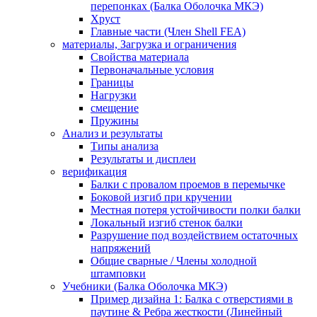
перепонках (Балка Оболочка МКЭ)
Хруст
Главные части (Член Shell FEA)
материалы, Загрузка и ограничения
Свойства материала
Первоначальные условия
Границы
Нагрузки
смещение
Пружины
Анализ и результаты
Типы анализа
Результаты и дисплеи
верификация
Балки с провалом проемов в перемычке
Боковой изгиб при кручении
Местная потеря устойчивости полки балки
Локальный изгиб стенок балки
Разрушение под воздействием остаточных
напряжений
Общие сварные / Члены холодной
штамповки
Учебники (Балка Оболочка МКЭ)
Пример дизайна 1: Балка с отверстиями в
паутине & Ребра жесткости (Линейный