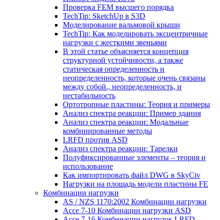
Проверка FEM высшего порядка
TechTip: SketchUp в S3D
Моделирование вальмовой крыши
TechTip: Как моделировать эксцентричные
нагрузки с жесткими звеньями
В этой статье объясняется концепция
структурной устойчивости, а также
статическая определенность и
неопределенность, которые очень связаны
между собой., неопределенность, и
нестабильность
Ортотропные пластины: Теория и примеры
Анализ спектра реакции: Пример здания
Анализ спектра реакции: Модальные
комбинированные методы
LRFD против ASD
Анализ спектра реакции: Тарелки
Полуфиксированные элементы – теория и
использование
Как импортировать файл DWG в SkyCiv
Нагрузки на площадь модели пластины FE
Комбинации нагрузки
AS / NZS 1170:2002 Комбинации нагрузки
Ассе 7-10 Комбинации нагрузки ASD
Ассе 7-16 Комбинации нагрузок LRFD