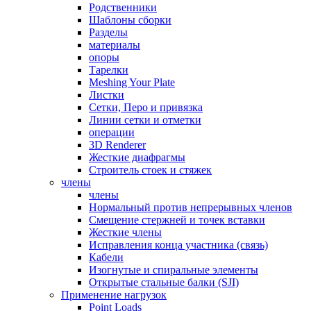
Родственники
Шаблоны сборки
Разделы
материалы
опоры
Тарелки
Meshing Your Plate
Листки
Сетки, Перо и привязка
Линии сетки и отметки
операции
3D Renderer
Жесткие диафрагмы
Строитель стоек и стяжек
члены
члены
Нормальный против непрерывных членов
Смещение стержней и точек вставки
Жесткие члены
Исправления конца участника (связь)
Кабели
Изогнутые и спиральные элементы
Открытые стальные балки (SJI)
Применение нагрузок
Point Loads