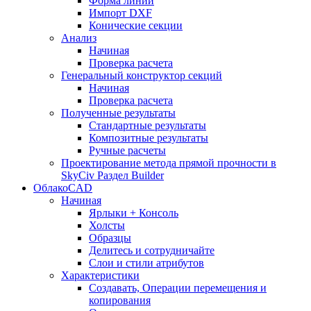
Форма линии
Импорт DXF
Конические секции
Анализ
Начиная
Проверка расчета
Генеральный конструктор секций
Начиная
Проверка расчета
Полученные результаты
Стандартные результаты
Композитные результаты
Ручные расчеты
Проектирование метода прямой прочности в
SkyCiv Раздел Builder
ОблакоCAD
Начиная
Ярлыки + Консоль
Холсты
Образцы
Делитесь и сотрудничайте
Слои и стили атрибутов
Характеристики
Создавать, Операции перемещения и
копирования