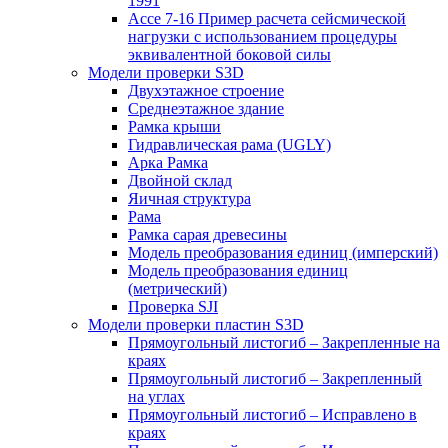
1991
Ассе 7-16 Пример расчета сейсмической
нагрузки с использованием процедуры
эквивалентной боковой силы
Модели проверки S3D
Двухэтажное строение
Среднеэтажное здание
Рамка крыши
Гидравлическая рама (UGLY)
Арка Рамка
Двойной склад
Яичная структура
Рама
Рамка сарая древесины
Модель преобразования единиц (имперский)
Модель преобразования единиц
(метрический)
Проверка SJI
Модели проверки пластин S3D
Прямоугольный листогиб – Закрепленные на
краях
Прямоугольный листогиб – Закрепленный
на углах
Прямоугольный листогиб – Исправлено в
краях