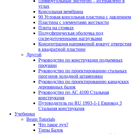
Прямоугольный листогиб – Исправлено в
углах
Консольная мембрана
90 Угловая консольная пластина с давлением
Пластина с элементами жесткости
Плита на стояках
Полусферическая оболочка под
сосредоточенными нагрузками
Концентрация напряжений вокруг отверстия
в квадратной пластине
Другой
Руководство по конструкции подъемных
проушин
Руководство по проектированию стальных
прогонов холодной штамповки
Руководство по проектированию канадских
деревянных балок
Руководство по АС 4100 Стальная
конструкция
Путеводитель по RU 1993-1-1 Еврокод 3
Стальная конструкция
Учебники
Beam Tutorials
Что такое луч?
Типы Балок