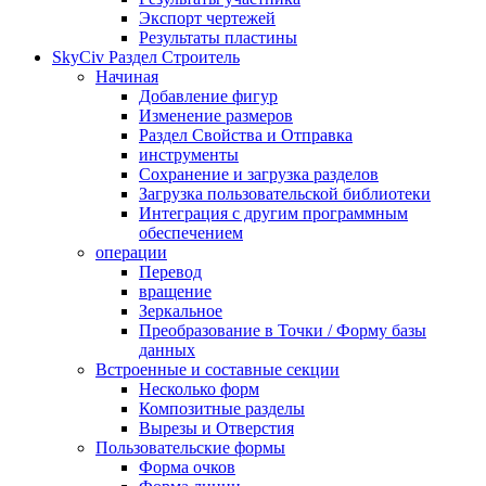
Экспорт чертежей
Результаты пластины
SkyCiv Раздел Строитель
Начиная
Добавление фигур
Изменение размеров
Раздел Свойства и Отправка
инструменты
Сохранение и загрузка разделов
Загрузка пользовательской библиотеки
Интеграция с другим программным
обеспечением
операции
Перевод
вращение
Зеркальное
Преобразование в Точки / Форму базы
данных
Встроенные и составные секции
Несколько форм
Композитные разделы
Вырезы и Отверстия
Пользовательские формы
Форма очков