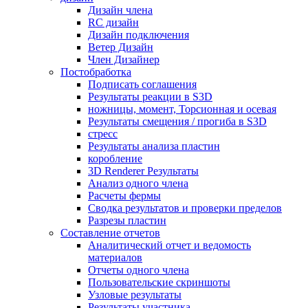
Дизайн члена
RC дизайн
Дизайн подключения
Ветер Дизайн
Член Дизайнер
Постобработка
Подписать соглашения
Результаты реакции в S3D
ножницы, момент, Торсионная и осевая
Результаты смещения / прогиба в S3D
стресс
Результаты анализа пластин
коробление
3D Renderer Результаты
Анализ одного члена
Расчеты фермы
Сводка результатов и проверки пределов
Разрезы пластин
Составление отчетов
Аналитический отчет и ведомость
материалов
Отчеты одного члена
Пользовательские скриншоты
Узловые результаты
Результаты участника