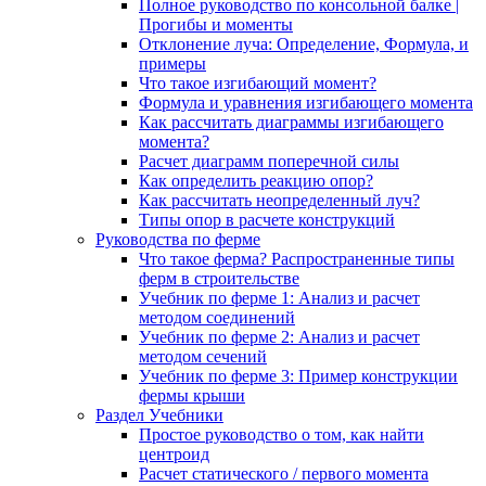
Полное руководство по консольной балке |
Прогибы и моменты
Отклонение луча: Определение, Формула, и
примеры
Что такое изгибающий момент?
Формула и уравнения изгибающего момента
Как рассчитать диаграммы изгибающего
момента?
Расчет диаграмм поперечной силы
Как определить реакцию опор?
Как рассчитать неопределенный луч?
Типы опор в расчете конструкций
Руководства по ферме
Что такое ферма? Распространенные типы
ферм в строительстве
Учебник по ферме 1: Анализ и расчет
методом соединений
Учебник по ферме 2: Анализ и расчет
методом сечений
Учебник по ферме 3: Пример конструкции
фермы крыши
Раздел Учебники
Простое руководство о том, как найти
центроид
Расчет статического / первого момента