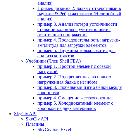
анализ)
Пример дизайна 2: Балка с отверстиями в
паутине & Ребра жесткости (Нелинейный
анализ)
пример 3. Анализ потери устойчивости
стальной колонны с учетом влияния
остаточного напряжения
пример 4. Последовательность нагрузки-
амплитуда для загрузки элементов
пример 5. Пружины только сжатия для
анализа контактов
Учебники (Член Shell FEA)
пример 1. Простой элемент с осевой
нагрузкой
пример 2. Подкрепленная аксиально
нагруженная балка с изгибом
пример 3. Глобальный изгиб балки между
колоннами
пример 4. Смещение жесткого конца
пример 5. Холоднокатаный элемент с
коробкой из двух материалов
SkyCiv API
SkyCiv API
Плагины
SkyCiv для Excel