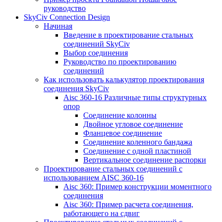
руководство
SkyCiv Connection Design
Начиная
Введение в проектирование стальных
соединений SkyCiv
Выбор соединения
Руководство по проектированию
соединений
Как использовать калькулятор проектирования
соединения SkyCiv
Aisc 360-16 Различные типы структурных
опор
Соединение колонны
Двойное угловое соединение
Фланцевое соединение
Соединение коленного бандажа
Соединение с одной пластиной
Вертикальное соединение распорки
Проектирование стальных соединений с
использованием AISC 360-16
Aisc 360: Пример конструкции моментного
соединения
Aisc 360: Пример расчета соединения,
работающего на сдвиг