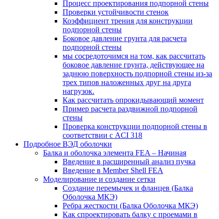
Процесс проектирования подпорной стены
Проверки устойчивости стенок
Коэффициент трения для конструкции
подпорной стены
Боковое давление грунта для расчета
подпорной стены
мы сосредоточимся на том, как рассчитать
боковое давление грунта, действующее на
заднюю поверхность подпорной стены из-за
трех типов наложенных друг на друга
нагрузок.
Как рассчитать опрокидывающий момент
Пример расчета раздвижной подпорной
стены
Проверка конструкции подпорной стены в
соответствии с ACI 318
Подробное ВЭД оболочки
Балка и оболочка элемента FEA – Начиная
Введение в расширенный анализ пучка
Введение в Member Shell FEA
Моделирование и создание сетки
Создание перемычек и фланцев (Балка
Оболочка МКЭ)
Ребра жесткости (Балка Оболочка МКЭ)
Как спроектировать балку с проемами в