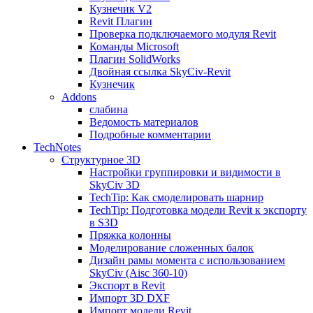
Кузнечик V2
Revit Плагин
Проверка подключаемого модуля Revit
Команды Microsoft
Плагин SolidWorks
Двойная ссылка SkyCiv-Revit
Кузнечик
Addons
слабина
Ведомость материалов
Подробные комментарии
TechNotes
Структурное 3D
Настройки группировки и видимости в
SkyCiv 3D
TechTip: Как смоделировать шарнир
TechTip: Подготовка модели Revit к экспорту
в S3D
Пряжка колонны
Моделирование сложенных балок
Дизайн рамы момента с использованием
SkyCiv (Aisc 360-10)
Экспорт в Revit
Импорт 3D DXF
Импорт модели Revit