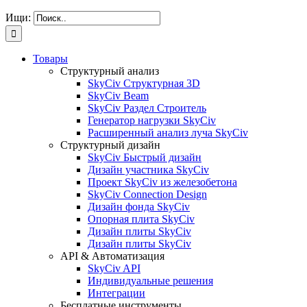
Ищи:
Товары
Структурный анализ
SkyCiv Структурная 3D
SkyCiv Beam
SkyCiv Раздел Строитель
Генератор нагрузки SkyCiv
Расширенный анализ луча SkyCiv
Структурный дизайн
SkyCiv Быстрый дизайн
Дизайн участника SkyCiv
Проект SkyCiv из железобетона
SkyCiv Connection Design
Дизайн фонда SkyCiv
Опорная плита SkyCiv
Дизайн плиты SkyCiv
Дизайн плиты SkyCiv
API & Автоматизация
SkyCiv API
Индивидуальные решения
Интеграции
Бесплатные инструменты