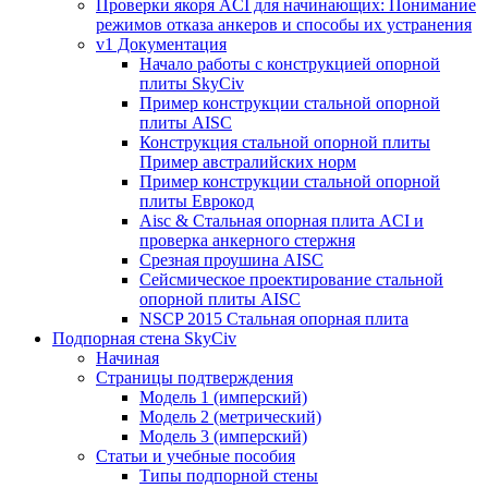
Проверки якоря ACI для начинающих: Понимание
режимов отказа анкеров и способы их устранения
v1 Документация
Начало работы с конструкцией опорной
плиты SkyCiv
Пример конструкции стальной опорной
плиты AISC
Конструкция стальной опорной плиты
Пример австралийских норм
Пример конструкции стальной опорной
плиты Еврокод
Aisc & Стальная опорная плита ACI и
проверка анкерного стержня
Срезная проушина AISC
Сейсмическое проектирование стальной
опорной плиты AISC
NSCP 2015 Стальная опорная плита
Подпорная стена SkyCiv
Начиная
Страницы подтверждения
Модель 1 (имперский)
Модель 2 (метрический)
Модель 3 (имперский)
Статьи и учебные пособия
Типы подпорной стены