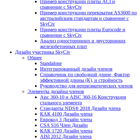
Пример конструкции плиты ACI и
сравнение с SkyCiv
Пример конструкции перекрытия AS3600 по
австралийским стандартам и сравнение с
SkyCiv
Пример конструкции плиты Eurocode и
сравнение с SkyCiv
Анализ односторонних и двусторонних
железобетонных плит
Дизайн участника SkyCiv
Общее
Standalone
Интегрированный дизайн членов
Справочник по свободной длине, Фактор
эффективной длины (К), и стройность
Руководство для непризматических членов
Элементы дизайна членов
Aisc 360-10 и AISC 360-16 Конструкция
стального элемента
Стандарты NDS® 2018 Дизайн члена
КАК 4100 Дизайн члена
Еврокод 3 Дизайн члена
CSA S16 Член Дизайн
КАК 1720 Дизайн члена
AISI 2012 Дизайн члена