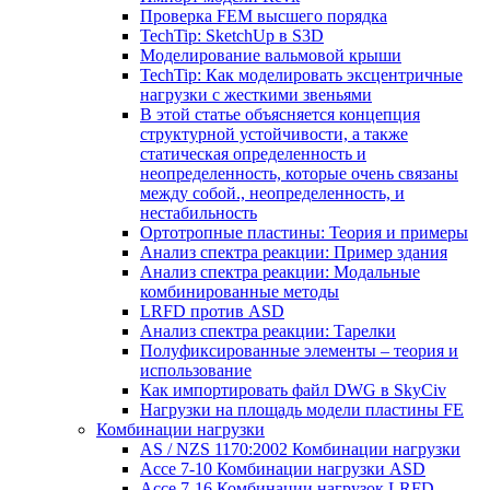
Проверка FEM высшего порядка
TechTip: SketchUp в S3D
Моделирование вальмовой крыши
TechTip: Как моделировать эксцентричные
нагрузки с жесткими звеньями
В этой статье объясняется концепция
структурной устойчивости, а также
статическая определенность и
неопределенность, которые очень связаны
между собой., неопределенность, и
нестабильность
Ортотропные пластины: Теория и примеры
Анализ спектра реакции: Пример здания
Анализ спектра реакции: Модальные
комбинированные методы
LRFD против ASD
Анализ спектра реакции: Тарелки
Полуфиксированные элементы – теория и
использование
Как импортировать файл DWG в SkyCiv
Нагрузки на площадь модели пластины FE
Комбинации нагрузки
AS / NZS 1170:2002 Комбинации нагрузки
Ассе 7-10 Комбинации нагрузки ASD
Ассе 7-16 Комбинации нагрузок LRFD