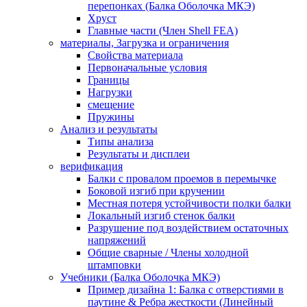
перепонках (Балка Оболочка МКЭ)
Хруст
Главные части (Член Shell FEA)
материалы, Загрузка и ограничения
Свойства материала
Первоначальные условия
Границы
Нагрузки
смещение
Пружины
Анализ и результаты
Типы анализа
Результаты и дисплеи
верификация
Балки с провалом проемов в перемычке
Боковой изгиб при кручении
Местная потеря устойчивости полки балки
Локальный изгиб стенок балки
Разрушение под воздействием остаточных
напряжений
Общие сварные / Члены холодной
штамповки
Учебники (Балка Оболочка МКЭ)
Пример дизайна 1: Балка с отверстиями в
паутине & Ребра жесткости (Линейный