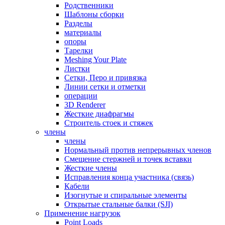
Родственники
Шаблоны сборки
Разделы
материалы
опоры
Тарелки
Meshing Your Plate
Листки
Сетки, Перо и привязка
Линии сетки и отметки
операции
3D Renderer
Жесткие диафрагмы
Строитель стоек и стяжек
члены
члены
Нормальный против непрерывных членов
Смещение стержней и точек вставки
Жесткие члены
Исправления конца участника (связь)
Кабели
Изогнутые и спиральные элементы
Открытые стальные балки (SJI)
Применение нагрузок
Point Loads