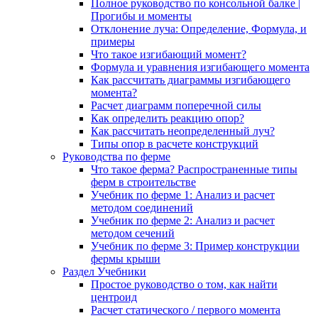
Полное руководство по консольной балке |
Прогибы и моменты
Отклонение луча: Определение, Формула, и
примеры
Что такое изгибающий момент?
Формула и уравнения изгибающего момента
Как рассчитать диаграммы изгибающего
момента?
Расчет диаграмм поперечной силы
Как определить реакцию опор?
Как рассчитать неопределенный луч?
Типы опор в расчете конструкций
Руководства по ферме
Что такое ферма? Распространенные типы
ферм в строительстве
Учебник по ферме 1: Анализ и расчет
методом соединений
Учебник по ферме 2: Анализ и расчет
методом сечений
Учебник по ферме 3: Пример конструкции
фермы крыши
Раздел Учебники
Простое руководство о том, как найти
центроид
Расчет статического / первого момента