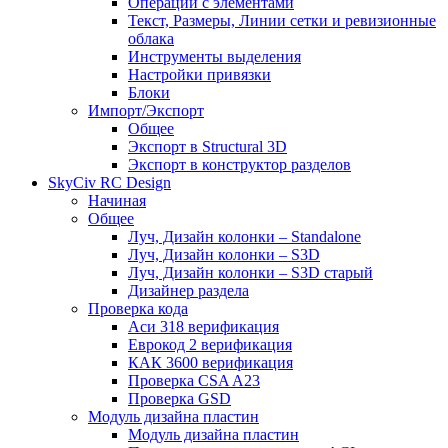
Операции с элементами
Текст, Размеры, Линии сетки и ревизионные
облака
Инструменты выделения
Настройки привязки
Блоки
Импорт/Экспорт
Общее
Экспорт в Structural 3D
Экспорт в конструктор разделов
SkyCiv RC Design
Начиная
Общее
Луч, Дизайн колонки – Standalone
Луч, Дизайн колонки – S3D
Луч, Дизайн колонки – S3D старый
Дизайнер раздела
Проверка кода
Аси 318 верификация
Еврокод 2 верификация
КАК 3600 верификация
Проверка CSA A23
Проверка GSD
Модуль дизайна пластин
Модуль дизайна пластин