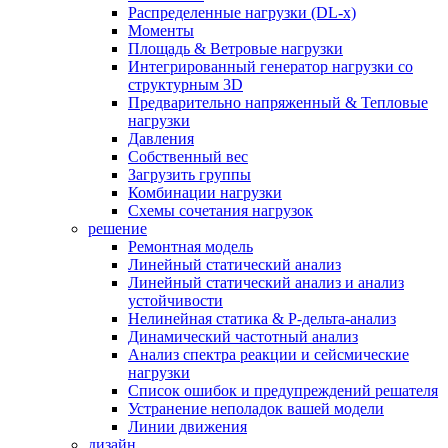
Распределенные нагрузки (DL-х)
Моменты
Площадь & Ветровые нагрузки
Интегрированный генератор нагрузки со
структурным 3D
Предварительно напряженный & Тепловые
нагрузки
Давления
Собственный вес
Загрузить группы
Комбинации нагрузки
Схемы сочетания нагрузок
решение
Ремонтная модель
Линейный статический анализ
Линейный статический анализ и анализ
устойчивости
Нелинейная статика & P-дельта-анализ
Динамический частотный анализ
Анализ спектра реакции и сейсмические
нагрузки
Список ошибок и предупреждений решателя
Устранение неполадок вашей модели
Линии движения
дизайн