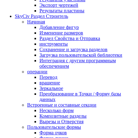
Экспорт чертежей
Результаты пластины
SkyCiv Раздел Строитель
Начиная
Добавление фигур
Изменение размеров
Раздел Свойства и Отправка
инструменты
Сохранение и загрузка разделов
Загрузка пользовательской библиотеки
Интеграция с другим программным
обеспечением
операции
Перевод
вращение
Зеркальное
Преобразование в Точки / Форму базы
данных
Встроенные и составные секции
Несколько форм
Композитные разделы
Вырезы и Отверстия
Пользовательские формы
Форма очков