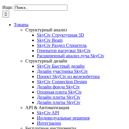
Ищи:
Товары
Структурный анализ
SkyCiv Структурная 3D
SkyCiv Beam
SkyCiv Раздел Строитель
Генератор нагрузки SkyCiv
Расширенный анализ луча SkyCiv
Структурный дизайн
SkyCiv Быстрый дизайн
Дизайн участника SkyCiv
Проект SkyCiv из железобетона
SkyCiv Connection Design
Дизайн фонда SkyCiv
Опорная плита SkyCiv
Дизайн плиты SkyCiv
Дизайн плиты SkyCiv
API & Автоматизация
SkyCiv API
Индивидуальные решения
Интеграции
Бесплатные инструменты