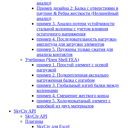
анализ)
Пример дизайна 2: Балка с отверстиями в
паутине & Ребра жесткости (Нелинейный
анализ)
пример 3. Анализ потери устойчивости
стальной колонны с учетом влияния
остаточного напряжения
пример 4. Последовательность нагрузки-
амплитуда для загрузки элементов
пример 5. Пружины только сжатия для
анализа контактов
Учебники (Член Shell FEA)
пример 1. Простой элемент с осевой
нагрузкой
пример 2. Подкрепленная аксиально
нагруженная балка с изгибом
пример 3. Глобальный изгиб балки между
колоннами
пример 4. Смещение жесткого конца
пример 5. Холоднокатаный элемент с
коробкой из двух материалов
SkyCiv API
SkyCiv API
Плагины
SkyCiv для Excel