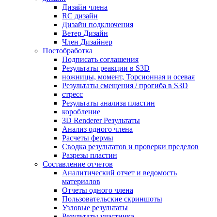
Дизайн члена
RC дизайн
Дизайн подключения
Ветер Дизайн
Член Дизайнер
Постобработка
Подписать соглашения
Результаты реакции в S3D
ножницы, момент, Торсионная и осевая
Результаты смещения / прогиба в S3D
стресс
Результаты анализа пластин
коробление
3D Renderer Результаты
Анализ одного члена
Расчеты фермы
Сводка результатов и проверки пределов
Разрезы пластин
Составление отчетов
Аналитический отчет и ведомость
материалов
Отчеты одного члена
Пользовательские скриншоты
Узловые результаты
Результаты участника