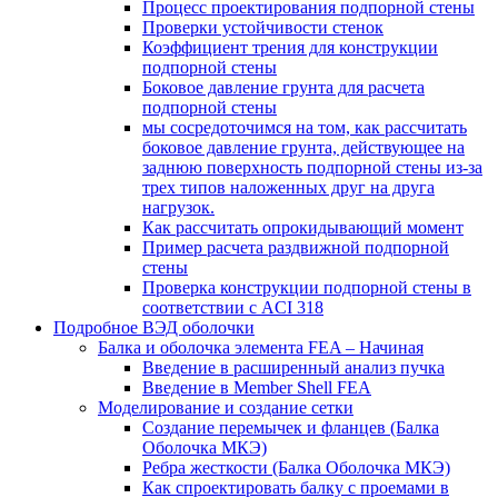
Процесс проектирования подпорной стены
Проверки устойчивости стенок
Коэффициент трения для конструкции
подпорной стены
Боковое давление грунта для расчета
подпорной стены
мы сосредоточимся на том, как рассчитать
боковое давление грунта, действующее на
заднюю поверхность подпорной стены из-за
трех типов наложенных друг на друга
нагрузок.
Как рассчитать опрокидывающий момент
Пример расчета раздвижной подпорной
стены
Проверка конструкции подпорной стены в
соответствии с ACI 318
Подробное ВЭД оболочки
Балка и оболочка элемента FEA – Начиная
Введение в расширенный анализ пучка
Введение в Member Shell FEA
Моделирование и создание сетки
Создание перемычек и фланцев (Балка
Оболочка МКЭ)
Ребра жесткости (Балка Оболочка МКЭ)
Как спроектировать балку с проемами в