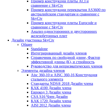
Пример конструкции плиты ACI и
сравнение с SkyCiv
Пример конструкции перекрытия AS3600 по
австралийским стандартам и сравнение с
SkyCiv
Пример конструкции плиты Eurocode и
сравнение с SkyCiv
Анализ односторонних и двусторонних
железобетонных плит
Дизайн участника SkyCiv
Общее
Standalone
Интегрированный дизайн членов
Справочник по свободной длине, Фактор
эффективной длины (К), и стройность
Руководство для непризматических членов
Элементы дизайна членов
Aisc 360-10 и AISC 360-16 Конструкция
стального элемента
Стандарты NDS® 2018 Дизайн члена
КАК 4100 Дизайн члена
Еврокод 3 Дизайн члена
CSA S16 Член Дизайн
КАК 1720 Дизайн члена
AISI 2012 Дизайн члена