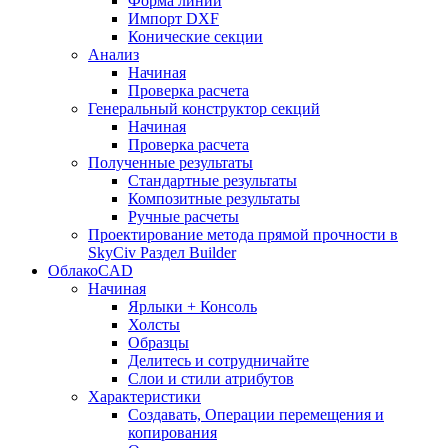
Форма линии
Импорт DXF
Конические секции
Анализ
Начиная
Проверка расчета
Генеральный конструктор секций
Начиная
Проверка расчета
Полученные результаты
Стандартные результаты
Композитные результаты
Ручные расчеты
Проектирование метода прямой прочности в
SkyCiv Раздел Builder
ОблакоCAD
Начиная
Ярлыки + Консоль
Холсты
Образцы
Делитесь и сотрудничайте
Слои и стили атрибутов
Характеристики
Создавать, Операции перемещения и
копирования