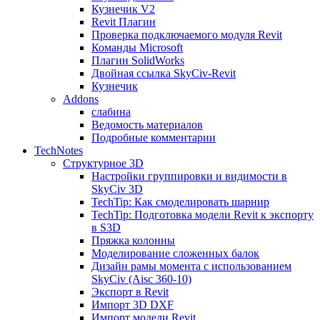
Кузнечик V2
Revit Плагин
Проверка подключаемого модуля Revit
Команды Microsoft
Плагин SolidWorks
Двойная ссылка SkyCiv-Revit
Кузнечик
Addons
слабина
Ведомость материалов
Подробные комментарии
TechNotes
Структурное 3D
Настройки группировки и видимости в
SkyCiv 3D
TechTip: Как смоделировать шарнир
TechTip: Подготовка модели Revit к экспорту
в S3D
Пряжка колонны
Моделирование сложенных балок
Дизайн рамы момента с использованием
SkyCiv (Aisc 360-10)
Экспорт в Revit
Импорт 3D DXF
Импорт модели Revit