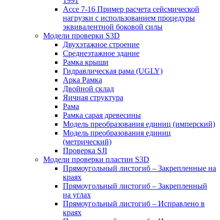
1991
Ассе 7-16 Пример расчета сейсмической
нагрузки с использованием процедуры
эквивалентной боковой силы
Модели проверки S3D
Двухэтажное строение
Среднеэтажное здание
Рамка крыши
Гидравлическая рама (UGLY)
Арка Рамка
Двойной склад
Яичная структура
Рама
Рамка сарая древесины
Модель преобразования единиц (имперский)
Модель преобразования единиц
(метрический)
Проверка SJI
Модели проверки пластин S3D
Прямоугольный листогиб – Закрепленные на
краях
Прямоугольный листогиб – Закрепленный
на углах
Прямоугольный листогиб – Исправлено в
краях