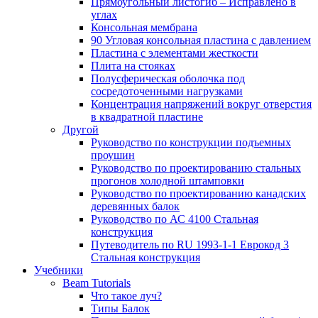
Прямоугольный листогиб – Исправлено в
углах
Консольная мембрана
90 Угловая консольная пластина с давлением
Пластина с элементами жесткости
Плита на стояках
Полусферическая оболочка под
сосредоточенными нагрузками
Концентрация напряжений вокруг отверстия
в квадратной пластине
Другой
Руководство по конструкции подъемных
проушин
Руководство по проектированию стальных
прогонов холодной штамповки
Руководство по проектированию канадских
деревянных балок
Руководство по АС 4100 Стальная
конструкция
Путеводитель по RU 1993-1-1 Еврокод 3
Стальная конструкция
Учебники
Beam Tutorials
Что такое луч?
Типы Балок