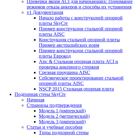
Проверки якоря ACI для начинающих: Понимание
режимов отказа анкеров и способы их устранения
v1 Документация
Начало работы с конструкцией опорной
плиты SkyCiv
Пример конструкции стальной опорной
плиты AISC
Конструкция стальной опорной плиты
Пример австралийских норм
Пример конструкции стальной опорной
плиты Еврокод
Aisc & Стальная опорная плита ACI и
проверка анкерного стержня
Срезная проушина AISC
Сейсмическое проектирование стальной
опорной плиты AISC
NSCP 2015 Стальная опорная плита
Подпорная стена SkyCiv
Начиная
Страницы подтверждения
Модель 1 (имперский)
Модель 2 (метрический)
Модель 3 (имперский)
Статьи и учебные пособия
Типы подпорной стены