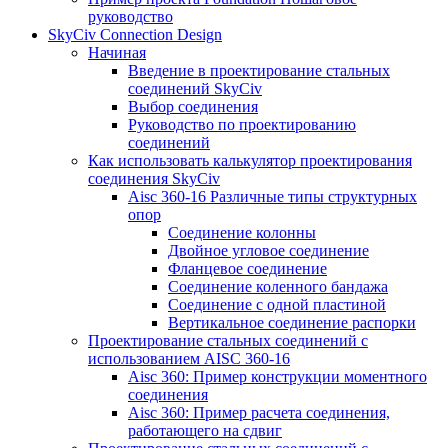
руководство
SkyCiv Connection Design
Начиная
Введение в проектирование стальных
соединений SkyCiv
Выбор соединения
Руководство по проектированию
соединений
Как использовать калькулятор проектирования
соединения SkyCiv
Aisc 360-16 Различные типы структурных
опор
Соединение колонны
Двойное угловое соединение
Фланцевое соединение
Соединение коленного бандажа
Соединение с одной пластиной
Вертикальное соединение распорки
Проектирование стальных соединений с
использованием AISC 360-16
Aisc 360: Пример конструкции моментного
соединения
Aisc 360: Пример расчета соединения,
работающего на сдвиг