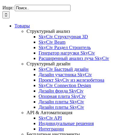
Ищи:
Товары
Структурный анализ
SkyCiv Структурная 3D
SkyCiv Beam
SkyCiv Раздел Строитель
Генератор нагрузки SkyCiv
Расширенный анализ луча SkyCiv
Структурный дизайн
SkyCiv Быстрый дизайн
Дизайн участника SkyCiv
Проект SkyCiv из железобетона
SkyCiv Connection Design
Дизайн фонда SkyCiv
Опорная плита SkyCiv
Дизайн плиты SkyCiv
Дизайн плиты SkyCiv
API & Автоматизация
SkyCiv API
Индивидуальные решения
Интеграции
Бесплатные инструменты