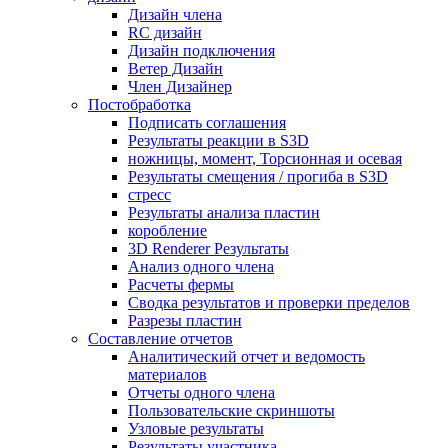
Дизайн члена
RC дизайн
Дизайн подключения
Ветер Дизайн
Член Дизайнер
Постобработка
Подписать соглашения
Результаты реакции в S3D
ножницы, момент, Торсионная и осевая
Результаты смещения / прогиба в S3D
стресс
Результаты анализа пластин
коробление
3D Renderer Результаты
Анализ одного члена
Расчеты фермы
Сводка результатов и проверки пределов
Разрезы пластин
Составление отчетов
Аналитический отчет и ведомость
материалов
Отчеты одного члена
Пользовательские скриншоты
Узловые результаты
Результаты участника