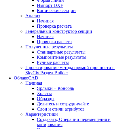
Форма линии
Импорт DXF
Конические секции
Анализ
Начиная
Проверка расчета
Генеральный конструктор секций
Начиная
Проверка расчета
Полученные результаты
Стандартные результаты
Композитные результаты
Ручные расчеты
Проектирование метода прямой прочности в
SkyCiv Раздел Builder
ОблакоCAD
Начиная
Ярлыки + Консоль
Холсты
Образцы
Делитесь и сотрудничайте
Слои и стили атрибутов
Характеристики
Создавать, Операции перемещения и
копирования