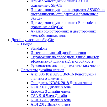
Пример конструкции плиты ACI и
сравнение с SkyCiv
Пример конструкции перекрытия AS3600 по
австралийским стандартам и сравнение с
SkyCiv
Пример конструкции плиты Eurocode и
сравнение с SkyCiv
Анализ односторонних и двусторонних
железобетонных плит
Дизайн участника SkyCiv
Общее
Standalone
Интегрированный дизайн членов
Справочник по свободной длине, Фактор
эффективной длины (К), и стройность
Руководство для непризматических членов
Элементы дизайна членов
Aisc 360-10 и AISC 360-16 Конструкция
стального элемента
Стандарты NDS® 2018 Дизайн члена
КАК 4100 Дизайн члена
Еврокод 3 Дизайн члена
CSA S16 Член Дизайн
КАК 1720 Дизайн члена
AISI 2012 Дизайн члена