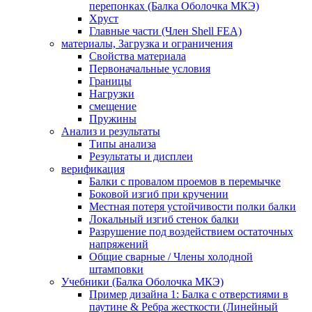
перепонках (Балка Оболочка МКЭ)
Хруст
Главные части (Член Shell FEA)
материалы, Загрузка и ограничения
Свойства материала
Первоначальные условия
Границы
Нагрузки
смещение
Пружины
Анализ и результаты
Типы анализа
Результаты и дисплеи
верификация
Балки с провалом проемов в перемычке
Боковой изгиб при кручении
Местная потеря устойчивости полки балки
Локальный изгиб стенок балки
Разрушение под воздействием остаточных
напряжений
Общие сварные / Члены холодной
штамповки
Учебники (Балка Оболочка МКЭ)
Пример дизайна 1: Балка с отверстиями в
паутине & Ребра жесткости (Линейный