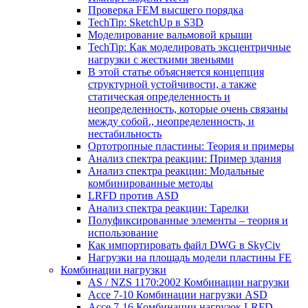
Проверка FEM высшего порядка
TechTip: SketchUp в S3D
Моделирование вальмовой крыши
TechTip: Как моделировать эксцентричные
нагрузки с жесткими звеньями
В этой статье объясняется концепция
структурной устойчивости, а также
статическая определенность и
неопределенность, которые очень связаны
между собой., неопределенность, и
нестабильность
Ортотропные пластины: Теория и примеры
Анализ спектра реакции: Пример здания
Анализ спектра реакции: Модальные
комбинированные методы
LRFD против ASD
Анализ спектра реакции: Тарелки
Полуфиксированные элементы – теория и
использование
Как импортировать файл DWG в SkyCiv
Нагрузки на площадь модели пластины FE
Комбинации нагрузки
AS / NZS 1170:2002 Комбинации нагрузки
Ассе 7-10 Комбинации нагрузки ASD
Ассе 7-16 Комбинации нагрузок LRFD