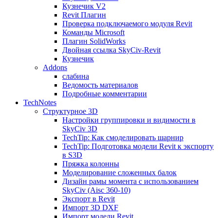
Кузнечик V2
Revit Плагин
Проверка подключаемого модуля Revit
Команды Microsoft
Плагин SolidWorks
Двойная ссылка SkyCiv-Revit
Кузнечик
Addons
слабина
Ведомость материалов
Подробные комментарии
TechNotes
Структурное 3D
Настройки группировки и видимости в
SkyCiv 3D
TechTip: Как смоделировать шарнир
TechTip: Подготовка модели Revit к экспорту
в S3D
Пряжка колонны
Моделирование сложенных балок
Дизайн рамы момента с использованием
SkyCiv (Aisc 360-10)
Экспорт в Revit
Импорт 3D DXF
Импорт модели Revit