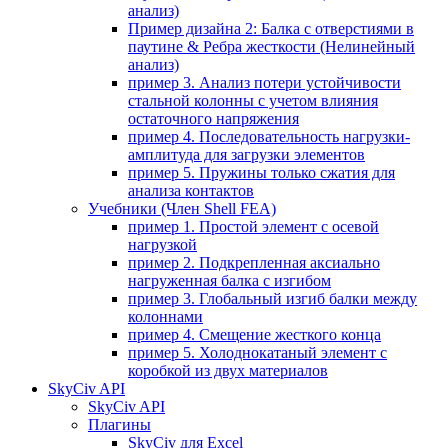
анализ)
Пример дизайна 2: Балка с отверстиями в
паутине & Ребра жесткости (Нелинейный
анализ)
пример 3. Анализ потери устойчивости
стальной колонны с учетом влияния
остаточного напряжения
пример 4. Последовательность нагрузки-
амплитуда для загрузки элементов
пример 5. Пружины только сжатия для
анализа контактов
Учебники (Член Shell FEA)
пример 1. Простой элемент с осевой
нагрузкой
пример 2. Подкрепленная аксиально
нагруженная балка с изгибом
пример 3. Глобальный изгиб балки между
колоннами
пример 4. Смещение жесткого конца
пример 5. Холоднокатаный элемент с
коробкой из двух материалов
SkyCiv API
SkyCiv API
Плагины
SkyCiv для Excel