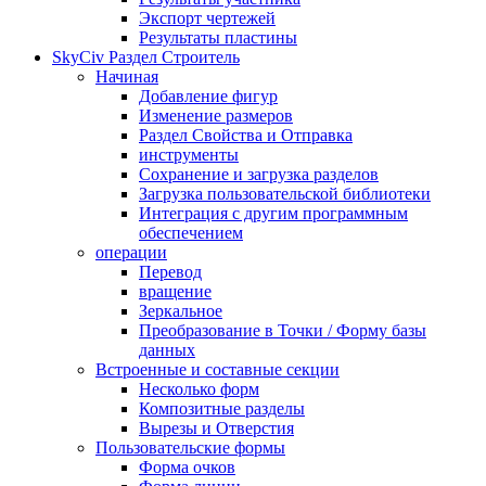
Экспорт чертежей
Результаты пластины
SkyCiv Раздел Строитель
Начиная
Добавление фигур
Изменение размеров
Раздел Свойства и Отправка
инструменты
Сохранение и загрузка разделов
Загрузка пользовательской библиотеки
Интеграция с другим программным
обеспечением
операции
Перевод
вращение
Зеркальное
Преобразование в Точки / Форму базы
данных
Встроенные и составные секции
Несколько форм
Композитные разделы
Вырезы и Отверстия
Пользовательские формы
Форма очков