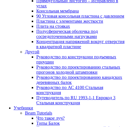
Прямоугольный листогиб – Исправлено в
углах
Консольная мембрана
90 Угловая консольная пластина с давлением
Пластина с элементами жесткости
Плита на стояках
Полусферическая оболочка под
сосредоточенными нагрузками
Концентрация напряжений вокруг отверстия
в квадратной пластине
Другой
Руководство по конструкции подъемных
проушин
Руководство по проектированию стальных
прогонов холодной штамповки
Руководство по проектированию канадских
деревянных балок
Руководство по АС 4100 Стальная
конструкция
Путеводитель по RU 1993-1-1 Еврокод 3
Стальная конструкция
Учебники
Beam Tutorials
Что такое луч?
Типы Балок