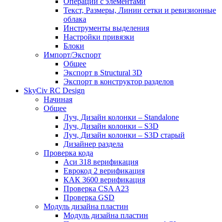
Операции с элементами
Текст, Размеры, Линии сетки и ревизионные
облака
Инструменты выделения
Настройки привязки
Блоки
Импорт/Экспорт
Общее
Экспорт в Structural 3D
Экспорт в конструктор разделов
SkyCiv RC Design
Начиная
Общее
Луч, Дизайн колонки – Standalone
Луч, Дизайн колонки – S3D
Луч, Дизайн колонки – S3D старый
Дизайнер раздела
Проверка кода
Аси 318 верификация
Еврокод 2 верификация
КАК 3600 верификация
Проверка CSA A23
Проверка GSD
Модуль дизайна пластин
Модуль дизайна пластин