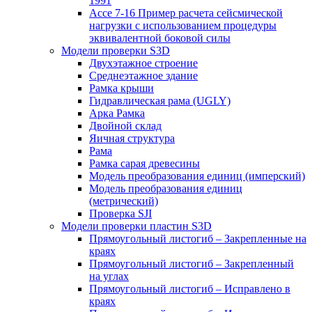
1991
Ассе 7-16 Пример расчета сейсмической
нагрузки с использованием процедуры
эквивалентной боковой силы
Модели проверки S3D
Двухэтажное строение
Среднеэтажное здание
Рамка крыши
Гидравлическая рама (UGLY)
Арка Рамка
Двойной склад
Яичная структура
Рама
Рамка сарая древесины
Модель преобразования единиц (имперский)
Модель преобразования единиц
(метрический)
Проверка SJI
Модели проверки пластин S3D
Прямоугольный листогиб – Закрепленные на
краях
Прямоугольный листогиб – Закрепленный
на углах
Прямоугольный листогиб – Исправлено в
краях