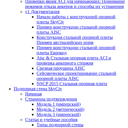
Проверки якоря ACI для начинающих: Понимание
режимов отказа анкеров и способы их устранения
v1 Документация
Начало работы с конструкцией опорной
плиты SkyCiv
Пример конструкции стальной опорной
плиты AISC
Конструкция стальной опорной плиты
Пример австралийских норм
Пример конструкции стальной опорной
плиты Еврокод
Aisc & Стальная опорная плита ACI и
проверка анкерного стержня
Срезная проушина AISC
Сейсмическое проектирование стальной
опорной плиты AISC
NSCP 2015 Стальная опорная плита
Подпорная стена SkyCiv
Начиная
Страницы подтверждения
Модель 1 (имперский)
Модель 2 (метрический)
Модель 3 (имперский)
Статьи и учебные пособия
Типы подпорной стены