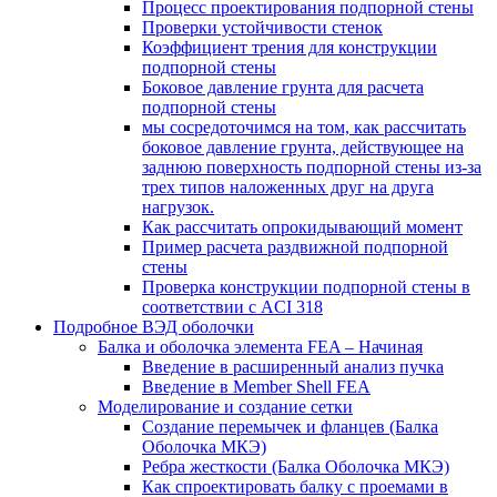
Процесс проектирования подпорной стены
Проверки устойчивости стенок
Коэффициент трения для конструкции
подпорной стены
Боковое давление грунта для расчета
подпорной стены
мы сосредоточимся на том, как рассчитать
боковое давление грунта, действующее на
заднюю поверхность подпорной стены из-за
трех типов наложенных друг на друга
нагрузок.
Как рассчитать опрокидывающий момент
Пример расчета раздвижной подпорной
стены
Проверка конструкции подпорной стены в
соответствии с ACI 318
Подробное ВЭД оболочки
Балка и оболочка элемента FEA – Начиная
Введение в расширенный анализ пучка
Введение в Member Shell FEA
Моделирование и создание сетки
Создание перемычек и фланцев (Балка
Оболочка МКЭ)
Ребра жесткости (Балка Оболочка МКЭ)
Как спроектировать балку с проемами в