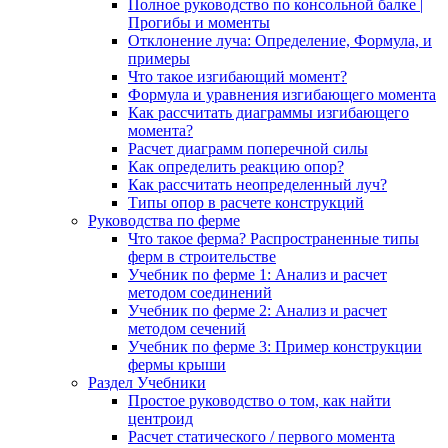
Полное руководство по консольной балке |
Прогибы и моменты
Отклонение луча: Определение, Формула, и
примеры
Что такое изгибающий момент?
Формула и уравнения изгибающего момента
Как рассчитать диаграммы изгибающего
момента?
Расчет диаграмм поперечной силы
Как определить реакцию опор?
Как рассчитать неопределенный луч?
Типы опор в расчете конструкций
Руководства по ферме
Что такое ферма? Распространенные типы
ферм в строительстве
Учебник по ферме 1: Анализ и расчет
методом соединений
Учебник по ферме 2: Анализ и расчет
методом сечений
Учебник по ферме 3: Пример конструкции
фермы крыши
Раздел Учебники
Простое руководство о том, как найти
центроид
Расчет статического / первого момента