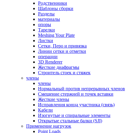
Родственники
Шаблоны сборки
Разделы
материалы
опоры
Тарелки
Meshing Your Plate
Листки
Сетки, Перо и привязка
Линии сетки и отметки
операции
3D Renderer
Жесткие диафрагмы
Строитель стоек и стяжек
члены
члены
Нормальный против непрерывных членов
Смещение стержней и точек вставки
Жесткие члены
Исправления конца участника (связь)
Кабели
Изогнутые и спиральные элементы
Открытые стальные балки (SJI)
Применение нагрузок
Point Loads