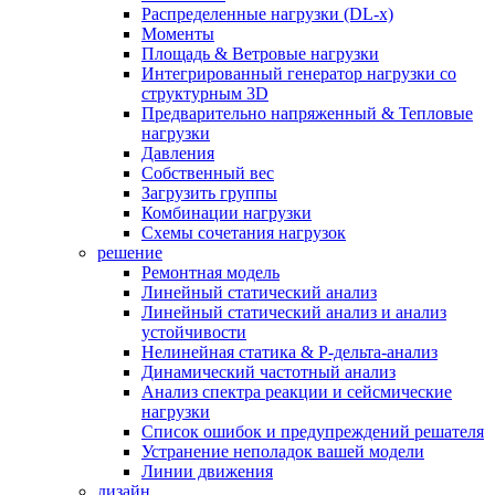
Распределенные нагрузки (DL-х)
Моменты
Площадь & Ветровые нагрузки
Интегрированный генератор нагрузки со
структурным 3D
Предварительно напряженный & Тепловые
нагрузки
Давления
Собственный вес
Загрузить группы
Комбинации нагрузки
Схемы сочетания нагрузок
решение
Ремонтная модель
Линейный статический анализ
Линейный статический анализ и анализ
устойчивости
Нелинейная статика & P-дельта-анализ
Динамический частотный анализ
Анализ спектра реакции и сейсмические
нагрузки
Список ошибок и предупреждений решателя
Устранение неполадок вашей модели
Линии движения
дизайн