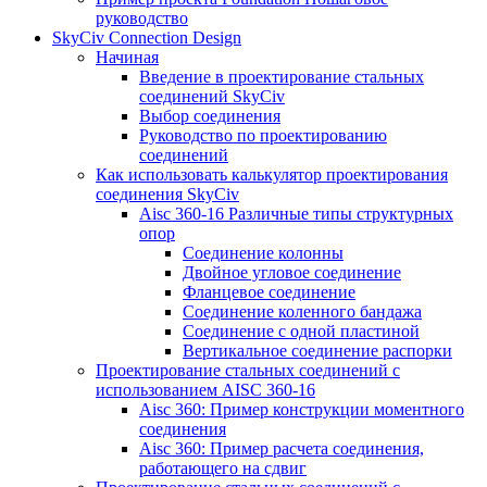
руководство
SkyCiv Connection Design
Начиная
Введение в проектирование стальных
соединений SkyCiv
Выбор соединения
Руководство по проектированию
соединений
Как использовать калькулятор проектирования
соединения SkyCiv
Aisc 360-16 Различные типы структурных
опор
Соединение колонны
Двойное угловое соединение
Фланцевое соединение
Соединение коленного бандажа
Соединение с одной пластиной
Вертикальное соединение распорки
Проектирование стальных соединений с
использованием AISC 360-16
Aisc 360: Пример конструкции моментного
соединения
Aisc 360: Пример расчета соединения,
работающего на сдвиг