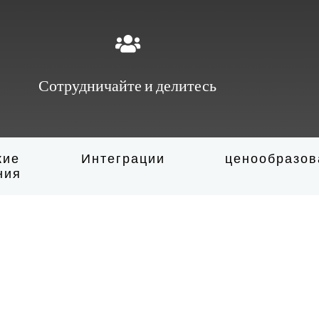
Сотрудничайте и делитесь
кие
Интеграции
ценообразов
ния