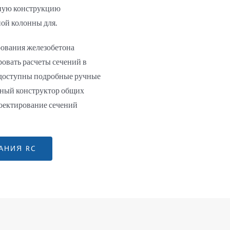
лную конструкцию
ой колонны для.
рования железобетона
овать расчеты сечений в
, доступны подробные ручные
нный конструктор общих
оектирование сечений
АНИЯ RC