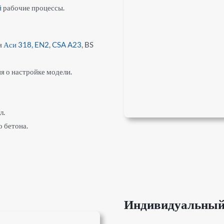
й
рабочие процессы.
я
Аси 318,
EN2
,
CSA A23
, BS
я о настройке модели.
л.
 бетона.
Индивидуальный 