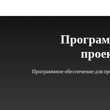
перейти
к
содержанию
Программ
прое
Программное обеспечение для про