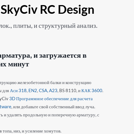
 SkyCiv RC Design
к., плиты, и структурный анализ.
арматура, и загружается в
их минут
трукцию железобетонной балки и конструкцию
ы для
Аси 318
,
EN2
,
CSA,
A23
, BS 8110, и
КАК 3600
.
kyCiv
3D Программное обеспечение для расчета
tware
, или добавьте свой собственный ввод луча.
ть и удалять продольную и поперечную арматуру, с
 топа, низ, и усиление хомутов.