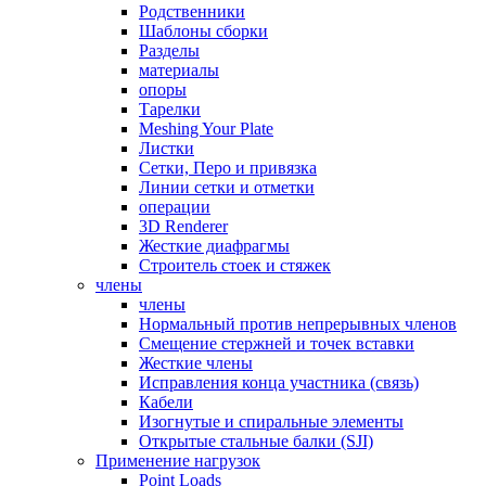
Родственники
Шаблоны сборки
Разделы
материалы
опоры
Тарелки
Meshing Your Plate
Листки
Сетки, Перо и привязка
Линии сетки и отметки
операции
3D Renderer
Жесткие диафрагмы
Строитель стоек и стяжек
члены
члены
Нормальный против непрерывных членов
Смещение стержней и точек вставки
Жесткие члены
Исправления конца участника (связь)
Кабели
Изогнутые и спиральные элементы
Открытые стальные балки (SJI)
Применение нагрузок
Point Loads