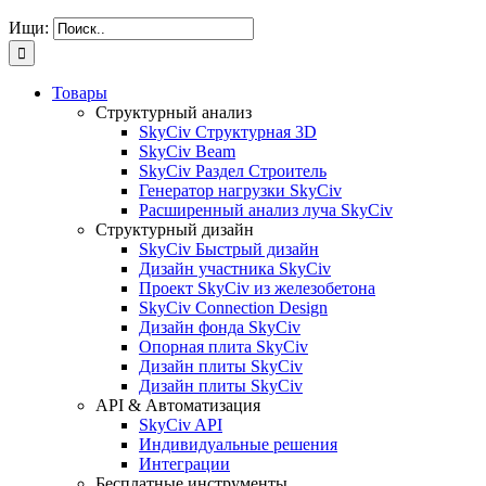
Ищи:
Товары
Структурный анализ
SkyCiv Структурная 3D
SkyCiv Beam
SkyCiv Раздел Строитель
Генератор нагрузки SkyCiv
Расширенный анализ луча SkyCiv
Структурный дизайн
SkyCiv Быстрый дизайн
Дизайн участника SkyCiv
Проект SkyCiv из железобетона
SkyCiv Connection Design
Дизайн фонда SkyCiv
Опорная плита SkyCiv
Дизайн плиты SkyCiv
Дизайн плиты SkyCiv
API & Автоматизация
SkyCiv API
Индивидуальные решения
Интеграции
Бесплатные инструменты