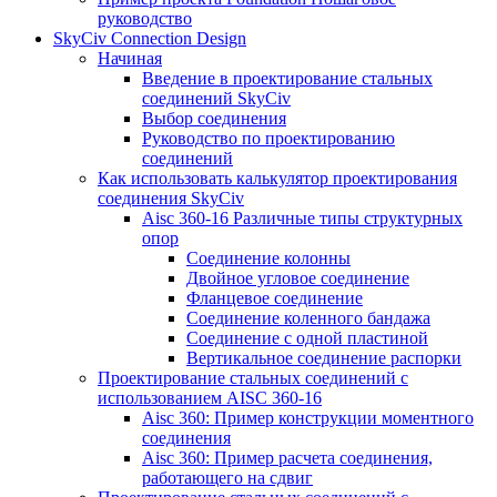
руководство
SkyCiv Connection Design
Начиная
Введение в проектирование стальных
соединений SkyCiv
Выбор соединения
Руководство по проектированию
соединений
Как использовать калькулятор проектирования
соединения SkyCiv
Aisc 360-16 Различные типы структурных
опор
Соединение колонны
Двойное угловое соединение
Фланцевое соединение
Соединение коленного бандажа
Соединение с одной пластиной
Вертикальное соединение распорки
Проектирование стальных соединений с
использованием AISC 360-16
Aisc 360: Пример конструкции моментного
соединения
Aisc 360: Пример расчета соединения,
работающего на сдвиг