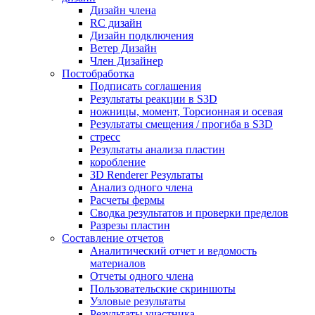
Дизайн члена
RC дизайн
Дизайн подключения
Ветер Дизайн
Член Дизайнер
Постобработка
Подписать соглашения
Результаты реакции в S3D
ножницы, момент, Торсионная и осевая
Результаты смещения / прогиба в S3D
стресс
Результаты анализа пластин
коробление
3D Renderer Результаты
Анализ одного члена
Расчеты фермы
Сводка результатов и проверки пределов
Разрезы пластин
Составление отчетов
Аналитический отчет и ведомость
материалов
Отчеты одного члена
Пользовательские скриншоты
Узловые результаты
Результаты участника