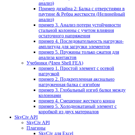
анализ)
Пример дизайна 2: Балка с отверстиями в
паутине & Ребра жесткости (Нелинейный
анализ)
пример 3. Анализ потери устойчивости
стальной колонны с учетом влияния
остаточного напряжения
пример 4. Последовательность нагрузки-
амплитуда для загрузки элементов
пример 5. Пружины только сжатия для
анализа контактов
Учебники (Член Shell FEA)
пример 1. Простой элемент с осевой
нагрузкой
пример 2. Подкрепленная аксиально
нагруженная балка с изгибом
пример 3. Глобальный изгиб балки между
колоннами
пример 4. Смещение жесткого конца
пример 5. Холоднокатаный элемент с
коробкой из двух материалов
SkyCiv API
SkyCiv API
Плагины
SkyCiv для Excel