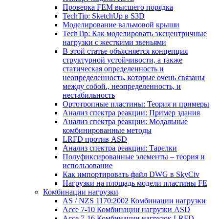
Проверка FEM высшего порядка
TechTip: SketchUp в S3D
Моделирование вальмовой крыши
TechTip: Как моделировать эксцентричные
нагрузки с жесткими звеньями
В этой статье объясняется концепция
структурной устойчивости, а также
статическая определенность и
неопределенность, которые очень связаны
между собой., неопределенность, и
нестабильность
Ортотропные пластины: Теория и примеры
Анализ спектра реакции: Пример здания
Анализ спектра реакции: Модальные
комбинированные методы
LRFD против ASD
Анализ спектра реакции: Тарелки
Полуфиксированные элементы – теория и
использование
Как импортировать файл DWG в SkyCiv
Нагрузки на площадь модели пластины FE
Комбинации нагрузки
AS / NZS 1170:2002 Комбинации нагрузки
Ассе 7-10 Комбинации нагрузки ASD
Ассе 7-16 Комбинации нагрузок LRFD