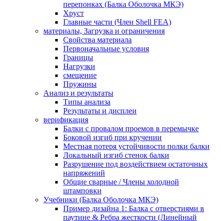
перепонках (Балка Оболочка МКЭ)
Хруст
Главные части (Член Shell FEA)
материалы, Загрузка и ограничения
Свойства материала
Первоначальные условия
Границы
Нагрузки
смещение
Пружины
Анализ и результаты
Типы анализа
Результаты и дисплеи
верификация
Балки с провалом проемов в перемычке
Боковой изгиб при кручении
Местная потеря устойчивости полки балки
Локальный изгиб стенок балки
Разрушение под воздействием остаточных
напряжений
Общие сварные / Члены холодной
штамповки
Учебники (Балка Оболочка МКЭ)
Пример дизайна 1: Балка с отверстиями в
паутине & Ребра жесткости (Линейный