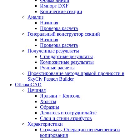
Форма линии
Импорт DXF
Конические секции
Анализ
Начиная
Проверка расчета
Генеральный конструктор секций
Начиная
Проверка расчета
Полученные результаты
Стандартные результаты
Композитные результаты
Ручные расчеты
Проектирование метода прямой прочности в
SkyCiv Раздел Builder
ОблакоCAD
Начиная
Ярлыки + Консоль
Холсты
Образцы
Делитесь и сотрудничайте
Слои и стили атрибутов
Характеристики
Создавать, Операции перемещения и
копирования