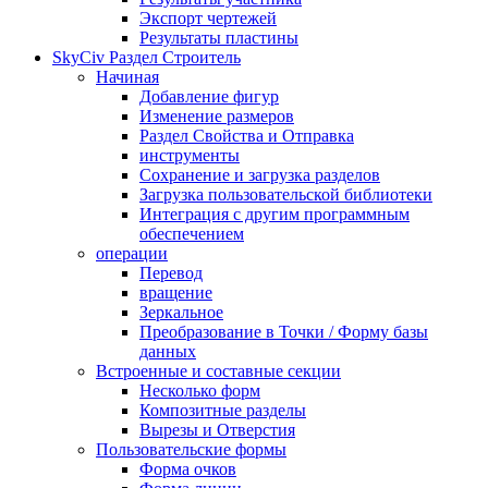
Экспорт чертежей
Результаты пластины
SkyCiv Раздел Строитель
Начиная
Добавление фигур
Изменение размеров
Раздел Свойства и Отправка
инструменты
Сохранение и загрузка разделов
Загрузка пользовательской библиотеки
Интеграция с другим программным
обеспечением
операции
Перевод
вращение
Зеркальное
Преобразование в Точки / Форму базы
данных
Встроенные и составные секции
Несколько форм
Композитные разделы
Вырезы и Отверстия
Пользовательские формы
Форма очков