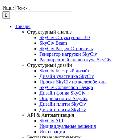
Ищи:
Товары
Структурный анализ
SkyCiv Структурная 3D
SkyCiv Beam
SkyCiv Раздел Строитель
Генератор нагрузки SkyCiv
Расширенный анализ луча SkyCiv
Структурный дизайн
SkyCiv Быстрый дизайн
Дизайн участника SkyCiv
Проект SkyCiv из железобетона
SkyCiv Connection Design
Дизайн фонда SkyCiv
Опорная плита SkyCiv
Дизайн плиты SkyCiv
Дизайн плиты SkyCiv
API & Автоматизация
SkyCiv API
Индивидуальные решения
Интеграции
Бесплатные инструменты