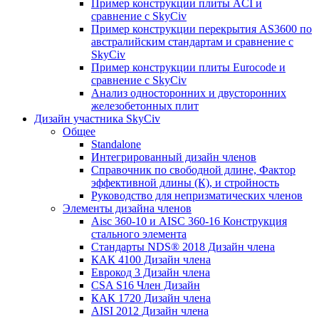
Пример конструкции плиты ACI и
сравнение с SkyCiv
Пример конструкции перекрытия AS3600 по
австралийским стандартам и сравнение с
SkyCiv
Пример конструкции плиты Eurocode и
сравнение с SkyCiv
Анализ односторонних и двусторонних
железобетонных плит
Дизайн участника SkyCiv
Общее
Standalone
Интегрированный дизайн членов
Справочник по свободной длине, Фактор
эффективной длины (К), и стройность
Руководство для непризматических членов
Элементы дизайна членов
Aisc 360-10 и AISC 360-16 Конструкция
стального элемента
Стандарты NDS® 2018 Дизайн члена
КАК 4100 Дизайн члена
Еврокод 3 Дизайн члена
CSA S16 Член Дизайн
КАК 1720 Дизайн члена
AISI 2012 Дизайн члена