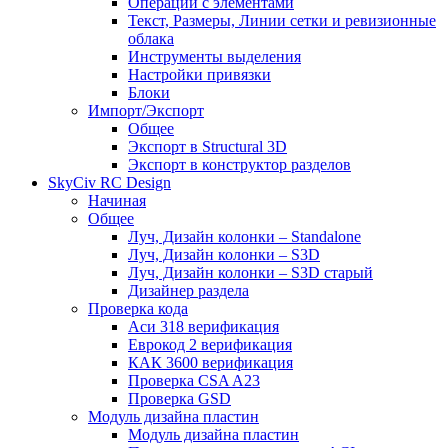
Операции с элементами
Текст, Размеры, Линии сетки и ревизионные
облака
Инструменты выделения
Настройки привязки
Блоки
Импорт/Экспорт
Общее
Экспорт в Structural 3D
Экспорт в конструктор разделов
SkyCiv RC Design
Начиная
Общее
Луч, Дизайн колонки – Standalone
Луч, Дизайн колонки – S3D
Луч, Дизайн колонки – S3D старый
Дизайнер раздела
Проверка кода
Аси 318 верификация
Еврокод 2 верификация
КАК 3600 верификация
Проверка CSA A23
Проверка GSD
Модуль дизайна пластин
Модуль дизайна пластин