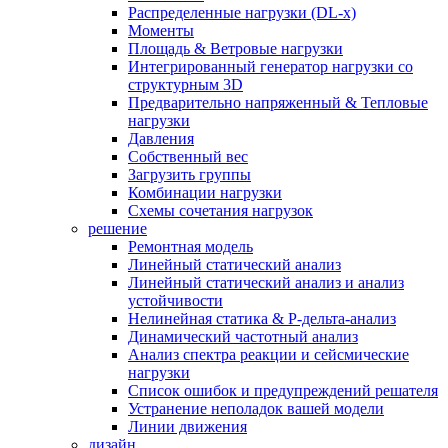
Распределенные нагрузки (DL-х)
Моменты
Площадь & Ветровые нагрузки
Интегрированный генератор нагрузки со
структурным 3D
Предварительно напряженный & Тепловые
нагрузки
Давления
Собственный вес
Загрузить группы
Комбинации нагрузки
Схемы сочетания нагрузок
решение
Ремонтная модель
Линейный статический анализ
Линейный статический анализ и анализ
устойчивости
Нелинейная статика & P-дельта-анализ
Динамический частотный анализ
Анализ спектра реакции и сейсмические
нагрузки
Список ошибок и предупреждений решателя
Устранение неполадок вашей модели
Линии движения
дизайн