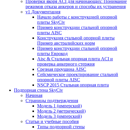
Проверки якоря ACI для начинающих: Понимание
режимов отказа анкеров и способы их устранения
v1 Документация
Начало работы с конструкцией опорной
плиты SkyCiv
Пример конструкции стальной опорной
плиты AISC
Конструкция стальной опорной плиты
Пример австралийских норм
Пример конструкции стальной опорной
плиты Еврокод
Aisc & Стальная опорная плита ACI и
проверка анкерного стержня
Срезная проушина AISC
Сейсмическое проектирование стальной
опорной плиты AISC
NSCP 2015 Стальная опорная плита
Подпорная стена SkyCiv
Начиная
Страницы подтверждения
Модель 1 (имперский)
Модель 2 (метрический)
Модель 3 (имперский)
Статьи и учебные пособия
Типы подпорной стены