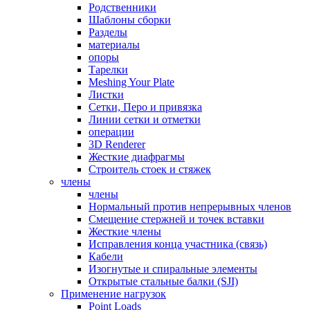
Родственники
Шаблоны сборки
Разделы
материалы
опоры
Тарелки
Meshing Your Plate
Листки
Сетки, Перо и привязка
Линии сетки и отметки
операции
3D Renderer
Жесткие диафрагмы
Строитель стоек и стяжек
члены
члены
Нормальный против непрерывных членов
Смещение стержней и точек вставки
Жесткие члены
Исправления конца участника (связь)
Кабели
Изогнутые и спиральные элементы
Открытые стальные балки (SJI)
Применение нагрузок
Point Loads