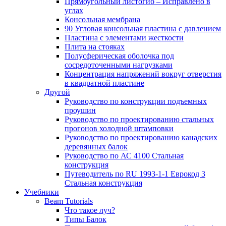
Прямоугольный листогиб – Исправлено в
углах
Консольная мембрана
90 Угловая консольная пластина с давлением
Пластина с элементами жесткости
Плита на стояках
Полусферическая оболочка под
сосредоточенными нагрузками
Концентрация напряжений вокруг отверстия
в квадратной пластине
Другой
Руководство по конструкции подъемных
проушин
Руководство по проектированию стальных
прогонов холодной штамповки
Руководство по проектированию канадских
деревянных балок
Руководство по АС 4100 Стальная
конструкция
Путеводитель по RU 1993-1-1 Еврокод 3
Стальная конструкция
Учебники
Beam Tutorials
Что такое луч?
Типы Балок