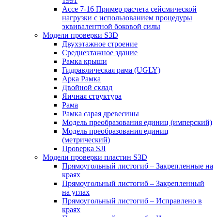
1991
Ассе 7-16 Пример расчета сейсмической
нагрузки с использованием процедуры
эквивалентной боковой силы
Модели проверки S3D
Двухэтажное строение
Среднеэтажное здание
Рамка крыши
Гидравлическая рама (UGLY)
Арка Рамка
Двойной склад
Яичная структура
Рама
Рамка сарая древесины
Модель преобразования единиц (имперский)
Модель преобразования единиц
(метрический)
Проверка SJI
Модели проверки пластин S3D
Прямоугольный листогиб – Закрепленные на
краях
Прямоугольный листогиб – Закрепленный
на углах
Прямоугольный листогиб – Исправлено в
краях