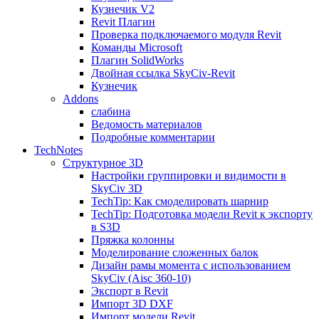
Кузнечик V2
Revit Плагин
Проверка подключаемого модуля Revit
Команды Microsoft
Плагин SolidWorks
Двойная ссылка SkyCiv-Revit
Кузнечик
Addons
слабина
Ведомость материалов
Подробные комментарии
TechNotes
Структурное 3D
Настройки группировки и видимости в
SkyCiv 3D
TechTip: Как смоделировать шарнир
TechTip: Подготовка модели Revit к экспорту
в S3D
Пряжка колонны
Моделирование сложенных балок
Дизайн рамы момента с использованием
SkyCiv (Aisc 360-10)
Экспорт в Revit
Импорт 3D DXF
Импорт модели Revit