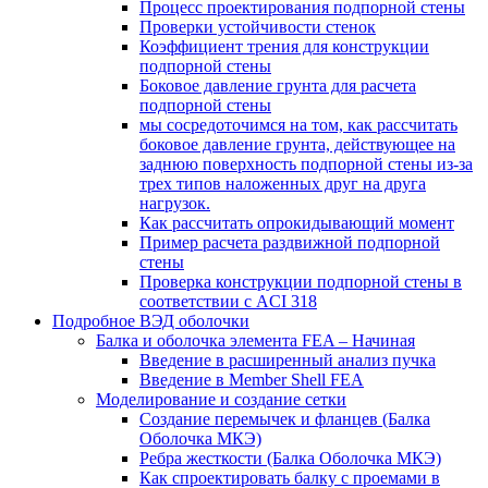
Процесс проектирования подпорной стены
Проверки устойчивости стенок
Коэффициент трения для конструкции
подпорной стены
Боковое давление грунта для расчета
подпорной стены
мы сосредоточимся на том, как рассчитать
боковое давление грунта, действующее на
заднюю поверхность подпорной стены из-за
трех типов наложенных друг на друга
нагрузок.
Как рассчитать опрокидывающий момент
Пример расчета раздвижной подпорной
стены
Проверка конструкции подпорной стены в
соответствии с ACI 318
Подробное ВЭД оболочки
Балка и оболочка элемента FEA – Начиная
Введение в расширенный анализ пучка
Введение в Member Shell FEA
Моделирование и создание сетки
Создание перемычек и фланцев (Балка
Оболочка МКЭ)
Ребра жесткости (Балка Оболочка МКЭ)
Как спроектировать балку с проемами в