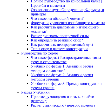
Полное руководство по консольной балке |
Прогибы и моменты
Отклонение луча: Определение, Формула, и
примеры
Что такое изгибающий момент?
Формула и уравнения изгибающего момента
Как рассчитать диаграммы изгибающего
момента?
Расчет диаграмм поперечной силы
Как определить реакцию опор?
Как рассчитать неопределенный луч?
Типы опор в расчете конструкций
Руководства по ферме
Что такое ферма? Распространенные типы
ферм в строительстве
Учебник по ферме 1: Анализ и расчет
методом соединений
Учебник по ферме 2: Анализ и расчет
методом сечений
Учебник по ферме 3: Пример конструкции
фермы крыши
Раздел Учебники
Простое руководство о том, как найти
центроид
Расчет статического / первого момента