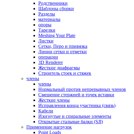
Родственники
Шаблоны сборки
Разделы
материалы
опоры
Тарелки
Meshing Your Plate
Листки
Сетки, Перо и привязка
Линии сетки и отметки
операции
3D Renderer
Жесткие диафрагмы
Строитель стоек и стяжек
члены
члены
Нормальный против непрерывных членов
Смещение стержней и точек вставки
Жесткие члены
Исправления конца участника (связь)
Кабели
Изогнутые и спиральные элементы
Открытые стальные балки (SJI)
Применение нагрузок
Point Loads