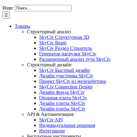
Ищи:
Товары
Структурный анализ
SkyCiv Структурная 3D
SkyCiv Beam
SkyCiv Раздел Строитель
Генератор нагрузки SkyCiv
Расширенный анализ луча SkyCiv
Структурный дизайн
SkyCiv Быстрый дизайн
Дизайн участника SkyCiv
Проект SkyCiv из железобетона
SkyCiv Connection Design
Дизайн фонда SkyCiv
Опорная плита SkyCiv
Дизайн плиты SkyCiv
Дизайн плиты SkyCiv
API & Автоматизация
SkyCiv API
Индивидуальные решения
Интеграции
Бесплатные инструменты