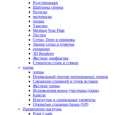
Родственники
Шаблоны сборки
Разделы
материалы
опоры
Тарелки
Meshing Your Plate
Листки
Сетки, Перо и привязка
Линии сетки и отметки
операции
3D Renderer
Жесткие диафрагмы
Строитель стоек и стяжек
члены
члены
Нормальный против непрерывных членов
Смещение стержней и точек вставки
Жесткие члены
Исправления конца участника (связь)
Кабели
Изогнутые и спиральные элементы
Открытые стальные балки (SJI)
Применение нагрузок
Point Loads