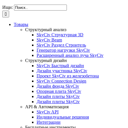
Ищи:
Товары
Структурный анализ
SkyCiv Структурная 3D
SkyCiv Beam
SkyCiv Раздел Строитель
Генератор нагрузки SkyCiv
Расширенный анализ луча SkyCiv
Структурный дизайн
SkyCiv Быстрый дизайн
Дизайн участника SkyCiv
Проект SkyCiv из железобетона
SkyCiv Connection Design
Дизайн фонда SkyCiv
Опорная плита SkyCiv
Дизайн плиты SkyCiv
Дизайн плиты SkyCiv
API & Автоматизация
SkyCiv API
Индивидуальные решения
Интеграции
Бесплатные инструменты