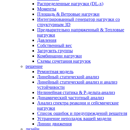
Распределенные нагрузки (DL-х)
Моменты
Площадь & Ветровые нагрузки
Интегрированный генератор нагрузки со
структурным 3D
Предварительно напряженный & Тепловые
нагрузки
Давления
Собственный вес
Загрузить группы
Комбинации нагрузки
Схемы сочетания нагрузок
решение
Ремонтная модель
Линейный статический анализ
Линейный статический анализ и анализ
устойчивости
Нелинейная статика & P-дельта-анализ
Динамический частотный анализ
Анализ спектра реакции и сейсмические
нагрузки
Список ошибок и предупреждений решателя
Устранение неполадок вашей модели
Линии движения
дизайн