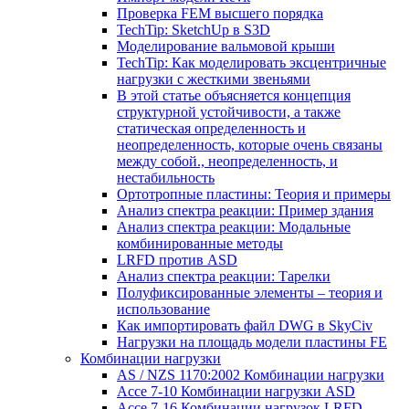
Проверка FEM высшего порядка
TechTip: SketchUp в S3D
Моделирование вальмовой крыши
TechTip: Как моделировать эксцентричные
нагрузки с жесткими звеньями
В этой статье объясняется концепция
структурной устойчивости, а также
статическая определенность и
неопределенность, которые очень связаны
между собой., неопределенность, и
нестабильность
Ортотропные пластины: Теория и примеры
Анализ спектра реакции: Пример здания
Анализ спектра реакции: Модальные
комбинированные методы
LRFD против ASD
Анализ спектра реакции: Тарелки
Полуфиксированные элементы – теория и
использование
Как импортировать файл DWG в SkyCiv
Нагрузки на площадь модели пластины FE
Комбинации нагрузки
AS / NZS 1170:2002 Комбинации нагрузки
Ассе 7-10 Комбинации нагрузки ASD
Ассе 7-16 Комбинации нагрузок LRFD