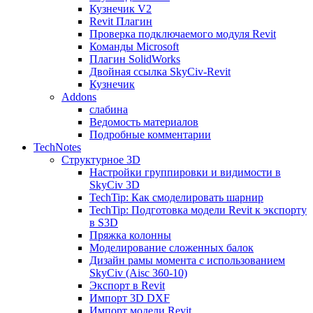
Кузнечик V2
Revit Плагин
Проверка подключаемого модуля Revit
Команды Microsoft
Плагин SolidWorks
Двойная ссылка SkyCiv-Revit
Кузнечик
Addons
слабина
Ведомость материалов
Подробные комментарии
TechNotes
Структурное 3D
Настройки группировки и видимости в
SkyCiv 3D
TechTip: Как смоделировать шарнир
TechTip: Подготовка модели Revit к экспорту
в S3D
Пряжка колонны
Моделирование сложенных балок
Дизайн рамы момента с использованием
SkyCiv (Aisc 360-10)
Экспорт в Revit
Импорт 3D DXF
Импорт модели Revit