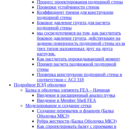
Процесс проектирования подпорной стены
Проверки устойчивости стенок
Коэффициент трения для конструкции
подпорной стены
Боковое давление грунта для расчета
подпорной стены
мы сосредоточимся на том, как рассчитать
боковое давление грунта, действующее на
заднюю поверхность подпорной стены из-за
трех типов наложенных друг на друга
нагрузок.
Как рассчитать опрокидывающий момент
Пример расчета раздвижной подпорной
стены
Проверка конструкции подпорной стены в
соответствии с ACI 318
Подробное ВЭД оболочки
Балка и оболочка элемента FEA – Начиная
Введение в расширенный анализ пучка
Введение в Member Shell FEA
Моделирование и создание сетки
Создание перемычек и фланцев (Балка
Оболочка МКЭ)
Ребра жесткости (Балка Оболочка МКЭ)
Как спроектировать балку с проемами в