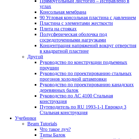
Прямоугольный листогиб – Исправлено в
углах
Консольная мембрана
90 Угловая консольная пластина с давлением
Пластина с элементами жесткости
Плита на стояках
Полусферическая оболочка под
сосредоточенными нагрузками
Концентрация напряжений вокруг отверстия
в квадратной пластине
Другой
Руководство по конструкции подъемных
проушин
Руководство по проектированию стальных
прогонов холодной штамповки
Руководство по проектированию канадских
деревянных балок
Руководство по АС 4100 Стальная
конструкция
Путеводитель по RU 1993-1-1 Еврокод 3
Стальная конструкция
Учебники
Beam Tutorials
Что такое луч?
Типы Балок