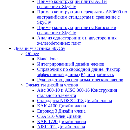
Пример конструкции плиты ACI и
сравнение с SkyCiv
Пример конструкции перекрытия AS3600 по
австралийским стандартам и сравнение с
SkyCiv
Пример конструкции плиты Eurocode и
сравнение с SkyCiv
Анализ односторонних и двусторонних
железобетонных плит
Дизайн участника SkyCiv
Общее
Standalone
Интегрированный дизайн членов
Справочник по свободной длине, Фактор
эффективной длины (К), и стройность
Руководство для непризматических членов
Элементы дизайна членов
Aisc 360-10 и AISC 360-16 Конструкция
стального элемента
Стандарты NDS® 2018 Дизайн члена
КАК 4100 Дизайн члена
Еврокод 3 Дизайн члена
CSA S16 Член Дизайн
КАК 1720 Дизайн члена
AISI 2012 Дизайн члена