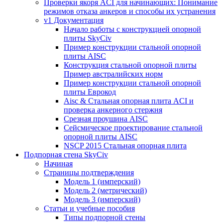
Проверки якоря ACI для начинающих: Понимание
режимов отказа анкеров и способы их устранения
v1 Документация
Начало работы с конструкцией опорной
плиты SkyCiv
Пример конструкции стальной опорной
плиты AISC
Конструкция стальной опорной плиты
Пример австралийских норм
Пример конструкции стальной опорной
плиты Еврокод
Aisc & Стальная опорная плита ACI и
проверка анкерного стержня
Срезная проушина AISC
Сейсмическое проектирование стальной
опорной плиты AISC
NSCP 2015 Стальная опорная плита
Подпорная стена SkyCiv
Начиная
Страницы подтверждения
Модель 1 (имперский)
Модель 2 (метрический)
Модель 3 (имперский)
Статьи и учебные пособия
Типы подпорной стены