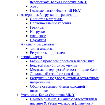
перепонках (Балка Оболочка МКЭ)
Хруст
Главные части (Член Shell FEA)
материалы, Загрузка и ограничения
Свойства материала
Первоначальные условия
Границы
Нагрузки
смещение
Пружины
Анализ и результаты
Типы анализа
Результаты и дисплеи
верификация
Балки с провалом проемов в перемычке
Боковой изгиб при кручении
Местная потеря устойчивости полки балки
Локальный изгиб стенок балки
Разрушение под воздействием остаточных
напряжений
Общие сварные / Члены холодной
штамповки
Учебники (Балка Оболочка МКЭ)
Пример дизайна 1: Балка с отверстиями в
паутине & Ребра жесткости (Линейный