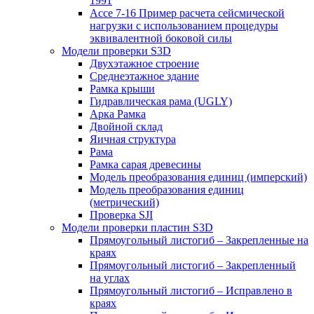
1991
Ассе 7-16 Пример расчета сейсмической
нагрузки с использованием процедуры
эквивалентной боковой силы
Модели проверки S3D
Двухэтажное строение
Среднеэтажное здание
Рамка крыши
Гидравлическая рама (UGLY)
Арка Рамка
Двойной склад
Яичная структура
Рама
Рамка сарая древесины
Модель преобразования единиц (имперский)
Модель преобразования единиц
(метрический)
Проверка SJI
Модели проверки пластин S3D
Прямоугольный листогиб – Закрепленные на
краях
Прямоугольный листогиб – Закрепленный
на углах
Прямоугольный листогиб – Исправлено в
краях