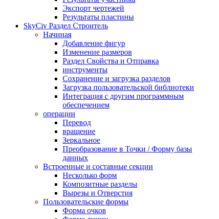
Экспорт чертежей
Результаты пластины
SkyCiv Раздел Строитель
Начиная
Добавление фигур
Изменение размеров
Раздел Свойства и Отправка
инструменты
Сохранение и загрузка разделов
Загрузка пользовательской библиотеки
Интеграция с другим программным
обеспечением
операции
Перевод
вращение
Зеркальное
Преобразование в Точки / Форму базы
данных
Встроенные и составные секции
Несколько форм
Композитные разделы
Вырезы и Отверстия
Пользовательские формы
Форма очков