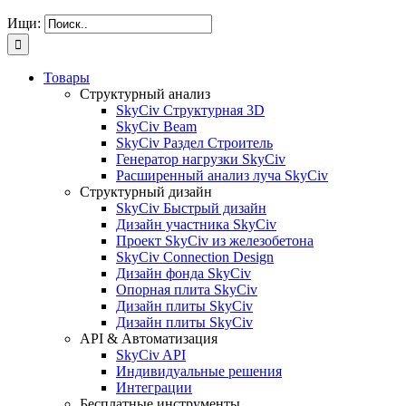
Ищи:
Товары
Структурный анализ
SkyCiv Структурная 3D
SkyCiv Beam
SkyCiv Раздел Строитель
Генератор нагрузки SkyCiv
Расширенный анализ луча SkyCiv
Структурный дизайн
SkyCiv Быстрый дизайн
Дизайн участника SkyCiv
Проект SkyCiv из железобетона
SkyCiv Connection Design
Дизайн фонда SkyCiv
Опорная плита SkyCiv
Дизайн плиты SkyCiv
Дизайн плиты SkyCiv
API & Автоматизация
SkyCiv API
Индивидуальные решения
Интеграции
Бесплатные инструменты