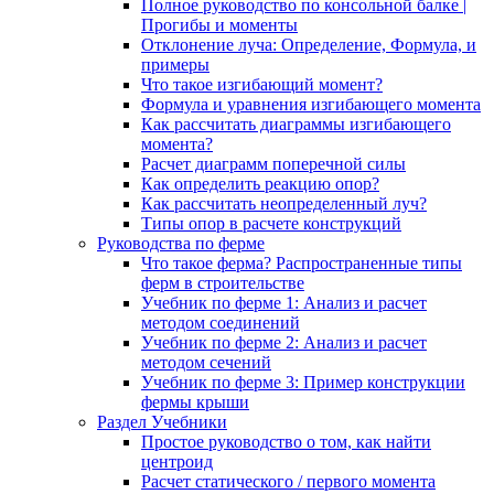
Полное руководство по консольной балке |
Прогибы и моменты
Отклонение луча: Определение, Формула, и
примеры
Что такое изгибающий момент?
Формула и уравнения изгибающего момента
Как рассчитать диаграммы изгибающего
момента?
Расчет диаграмм поперечной силы
Как определить реакцию опор?
Как рассчитать неопределенный луч?
Типы опор в расчете конструкций
Руководства по ферме
Что такое ферма? Распространенные типы
ферм в строительстве
Учебник по ферме 1: Анализ и расчет
методом соединений
Учебник по ферме 2: Анализ и расчет
методом сечений
Учебник по ферме 3: Пример конструкции
фермы крыши
Раздел Учебники
Простое руководство о том, как найти
центроид
Расчет статического / первого момента