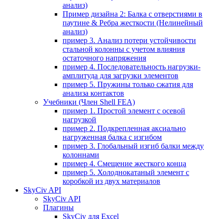
анализ)
Пример дизайна 2: Балка с отверстиями в
паутине & Ребра жесткости (Нелинейный
анализ)
пример 3. Анализ потери устойчивости
стальной колонны с учетом влияния
остаточного напряжения
пример 4. Последовательность нагрузки-
амплитуда для загрузки элементов
пример 5. Пружины только сжатия для
анализа контактов
Учебники (Член Shell FEA)
пример 1. Простой элемент с осевой
нагрузкой
пример 2. Подкрепленная аксиально
нагруженная балка с изгибом
пример 3. Глобальный изгиб балки между
колоннами
пример 4. Смещение жесткого конца
пример 5. Холоднокатаный элемент с
коробкой из двух материалов
SkyCiv API
SkyCiv API
Плагины
SkyCiv для Excel