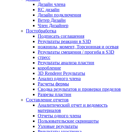
Дизайн члена
RC дизайн
Дизайн подключения
Ветер Дизайн
Член Дизайнер
Постобработка
Подписать соглашения
Результаты реакции в S3D
ножницы, момент, Торсионная и осевая
Результаты смещения / прогиба в S3D
стресс
Результаты анализа пластин
коробление
3D Renderer Результаты
Анализ одного члена
Расчеты фермы
Сводка результатов и проверки пределов
Разрезы пластин
Составление отчетов
Аналитический отчет и ведомость
материалов
Отчеты одного члена
Пользовательские скриншоты
Узловые результаты
Результаты участника