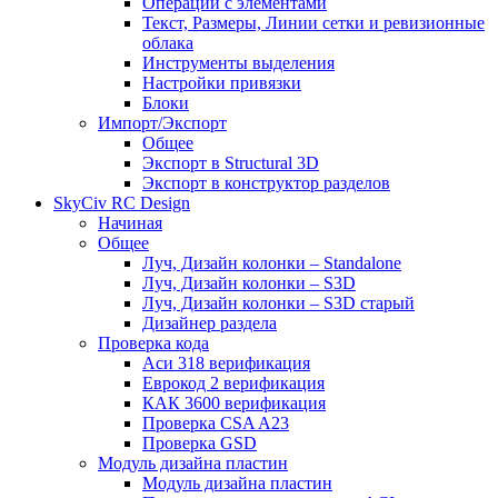
Операции с элементами
Текст, Размеры, Линии сетки и ревизионные
облака
Инструменты выделения
Настройки привязки
Блоки
Импорт/Экспорт
Общее
Экспорт в Structural 3D
Экспорт в конструктор разделов
SkyCiv RC Design
Начиная
Общее
Луч, Дизайн колонки – Standalone
Луч, Дизайн колонки – S3D
Луч, Дизайн колонки – S3D старый
Дизайнер раздела
Проверка кода
Аси 318 верификация
Еврокод 2 верификация
КАК 3600 верификация
Проверка CSA A23
Проверка GSD
Модуль дизайна пластин
Модуль дизайна пластин