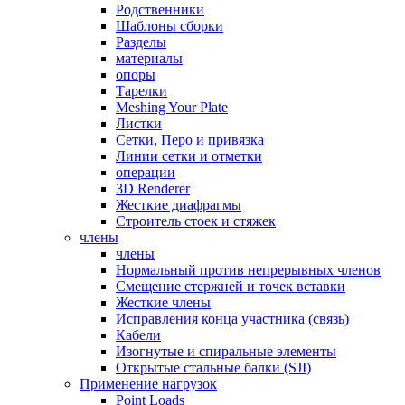
Родственники
Шаблоны сборки
Разделы
материалы
опоры
Тарелки
Meshing Your Plate
Листки
Сетки, Перо и привязка
Линии сетки и отметки
операции
3D Renderer
Жесткие диафрагмы
Строитель стоек и стяжек
члены
члены
Нормальный против непрерывных членов
Смещение стержней и точек вставки
Жесткие члены
Исправления конца участника (связь)
Кабели
Изогнутые и спиральные элементы
Открытые стальные балки (SJI)
Применение нагрузок
Point Loads