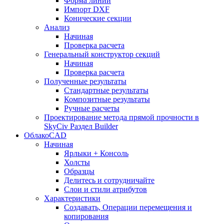
Форма линии
Импорт DXF
Конические секции
Анализ
Начиная
Проверка расчета
Генеральный конструктор секций
Начиная
Проверка расчета
Полученные результаты
Стандартные результаты
Композитные результаты
Ручные расчеты
Проектирование метода прямой прочности в
SkyCiv Раздел Builder
ОблакоCAD
Начиная
Ярлыки + Консоль
Холсты
Образцы
Делитесь и сотрудничайте
Слои и стили атрибутов
Характеристики
Создавать, Операции перемещения и
копирования