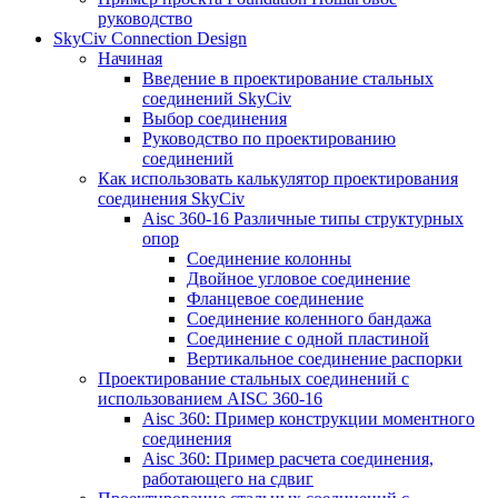
руководство
SkyCiv Connection Design
Начиная
Введение в проектирование стальных
соединений SkyCiv
Выбор соединения
Руководство по проектированию
соединений
Как использовать калькулятор проектирования
соединения SkyCiv
Aisc 360-16 Различные типы структурных
опор
Соединение колонны
Двойное угловое соединение
Фланцевое соединение
Соединение коленного бандажа
Соединение с одной пластиной
Вертикальное соединение распорки
Проектирование стальных соединений с
использованием AISC 360-16
Aisc 360: Пример конструкции моментного
соединения
Aisc 360: Пример расчета соединения,
работающего на сдвиг