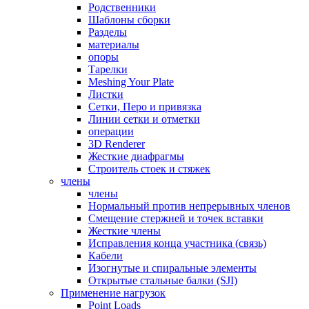
Родственники
Шаблоны сборки
Разделы
материалы
опоры
Тарелки
Meshing Your Plate
Листки
Сетки, Перо и привязка
Линии сетки и отметки
операции
3D Renderer
Жесткие диафрагмы
Строитель стоек и стяжек
члены
члены
Нормальный против непрерывных членов
Смещение стержней и точек вставки
Жесткие члены
Исправления конца участника (связь)
Кабели
Изогнутые и спиральные элементы
Открытые стальные балки (SJI)
Применение нагрузок
Point Loads