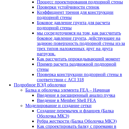
Процесс проектирования подпорной стены
Проверки устойчивости стенок
Коэффициент трения для конструкции
подпорной стены
Боковое давление грунта для расчета
подпорной стены
мы сосредоточимся на том, как рассчитать
боковое давление грунта, действующее на
заднюю поверхность подпорной стены из-за
трех типов наложенных друг на друга
нагрузок.
Как рассчитать опрокидывающий момент
Пример расчета раздвижной подпорной
стены
Проверка конструкции подпорной стены в
соответствии с ACI 318
Подробное ВЭД оболочки
Балка и оболочка элемента FEA – Начиная
Введение в расширенный анализ пучка
Введение в Member Shell FEA
Моделирование и создание сетки
Создание перемычек и фланцев (Балка
Оболочка МКЭ)
Ребра жесткости (Балка Оболочка МКЭ)
Как спроектировать балку с проемами в