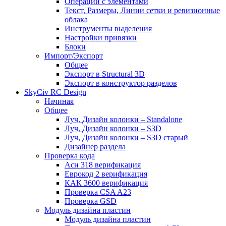
Операции с элементами
Текст, Размеры, Линии сетки и ревизионные
облака
Инструменты выделения
Настройки привязки
Блоки
Импорт/Экспорт
Общее
Экспорт в Structural 3D
Экспорт в конструктор разделов
SkyCiv RC Design
Начиная
Общее
Луч, Дизайн колонки – Standalone
Луч, Дизайн колонки – S3D
Луч, Дизайн колонки – S3D старый
Дизайнер раздела
Проверка кода
Аси 318 верификация
Еврокод 2 верификация
КАК 3600 верификация
Проверка CSA A23
Проверка GSD
Модуль дизайна пластин
Модуль дизайна пластин