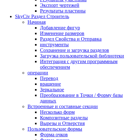
Экспорт чертежей
Результаты пластины
SkyCiv Раздел Строитель
Начиная
Добавление фигур
Изменение размеров
Раздел Свойства и Отправка
инструменты
Сохранение и загрузка разделов
Загрузка пользовательской библиотеки
Интеграция с другим программным
обеспечением
операции
Перевод
вращение
Зеркальное
Преобразование в Точки / Форму базы
данных
Встроенные и составные секции
Несколько форм
Композитные разделы
Вырезы и Отверстия
Пользовательские формы
Форма очков