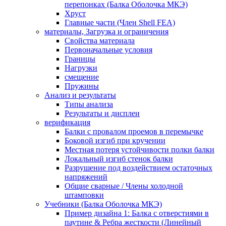
перепонках (Балка Оболочка МКЭ)
Хруст
Главные части (Член Shell FEA)
материалы, Загрузка и ограничения
Свойства материала
Первоначальные условия
Границы
Нагрузки
смещение
Пружины
Анализ и результаты
Типы анализа
Результаты и дисплеи
верификация
Балки с провалом проемов в перемычке
Боковой изгиб при кручении
Местная потеря устойчивости полки балки
Локальный изгиб стенок балки
Разрушение под воздействием остаточных
напряжений
Общие сварные / Члены холодной
штамповки
Учебники (Балка Оболочка МКЭ)
Пример дизайна 1: Балка с отверстиями в
паутине & Ребра жесткости (Линейный