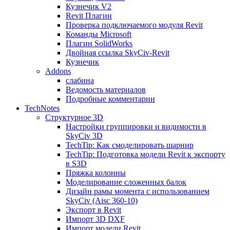
Кузнечик V2
Revit Плагин
Проверка подключаемого модуля Revit
Команды Microsoft
Плагин SolidWorks
Двойная ссылка SkyCiv-Revit
Кузнечик
Addons
слабина
Ведомость материалов
Подробные комментарии
TechNotes
Структурное 3D
Настройки группировки и видимости в
SkyCiv 3D
TechTip: Как смоделировать шарнир
TechTip: Подготовка модели Revit к экспорту
в S3D
Пряжка колонны
Моделирование сложенных балок
Дизайн рамы момента с использованием
SkyCiv (Aisc 360-10)
Экспорт в Revit
Импорт 3D DXF
Импорт модели Revit