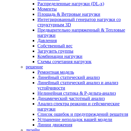
Распределенные нагрузки (DL-х)
Моменты
Площадь & Ветровые нагрузки
Интегрированный генератор нагрузки со
структурным 3D
Предварительно напряженный & Тепловые
нагрузки
Давления
Собственный вес
Загрузить группы
Комбинации нагрузки
Схемы сочетания нагрузок
решение
Ремонтная модель
Линейный статический анализ
Линейный статический анализ и анализ
устойчивости
Нелинейная статика & P-дельта-анализ
Динамический частотный анализ
Анализ спектра реакции и сейсмические
нагрузки
Список ошибок и предупреждений решателя
Устранение неполадок вашей модели
Линии движения
дизайн