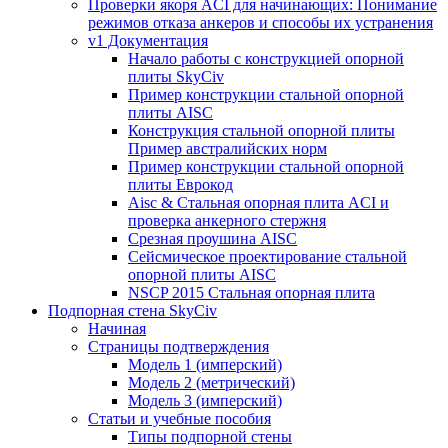
Проверки якоря ACI для начинающих: Понимание
режимов отказа анкеров и способы их устранения
v1 Документация
Начало работы с конструкцией опорной
плиты SkyCiv
Пример конструкции стальной опорной
плиты AISC
Конструкция стальной опорной плиты
Пример австралийских норм
Пример конструкции стальной опорной
плиты Еврокод
Aisc & Стальная опорная плита ACI и
проверка анкерного стержня
Срезная проушина AISC
Сейсмическое проектирование стальной
опорной плиты AISC
NSCP 2015 Стальная опорная плита
Подпорная стена SkyCiv
Начиная
Страницы подтверждения
Модель 1 (имперский)
Модель 2 (метрический)
Модель 3 (имперский)
Статьи и учебные пособия
Типы подпорной стены