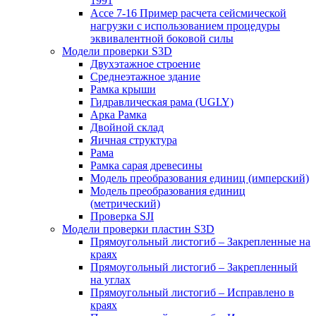
1991
Ассе 7-16 Пример расчета сейсмической
нагрузки с использованием процедуры
эквивалентной боковой силы
Модели проверки S3D
Двухэтажное строение
Среднеэтажное здание
Рамка крыши
Гидравлическая рама (UGLY)
Арка Рамка
Двойной склад
Яичная структура
Рама
Рамка сарая древесины
Модель преобразования единиц (имперский)
Модель преобразования единиц
(метрический)
Проверка SJI
Модели проверки пластин S3D
Прямоугольный листогиб – Закрепленные на
краях
Прямоугольный листогиб – Закрепленный
на углах
Прямоугольный листогиб – Исправлено в
краях