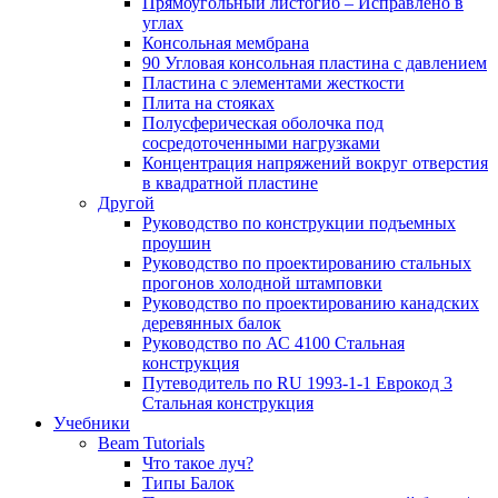
Прямоугольный листогиб – Исправлено в
углах
Консольная мембрана
90 Угловая консольная пластина с давлением
Пластина с элементами жесткости
Плита на стояках
Полусферическая оболочка под
сосредоточенными нагрузками
Концентрация напряжений вокруг отверстия
в квадратной пластине
Другой
Руководство по конструкции подъемных
проушин
Руководство по проектированию стальных
прогонов холодной штамповки
Руководство по проектированию канадских
деревянных балок
Руководство по АС 4100 Стальная
конструкция
Путеводитель по RU 1993-1-1 Еврокод 3
Стальная конструкция
Учебники
Beam Tutorials
Что такое луч?
Типы Балок