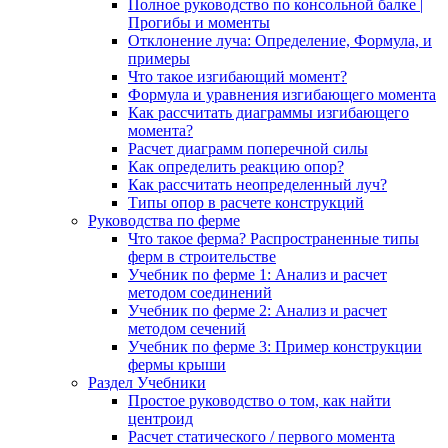
Полное руководство по консольной балке |
Прогибы и моменты
Отклонение луча: Определение, Формула, и
примеры
Что такое изгибающий момент?
Формула и уравнения изгибающего момента
Как рассчитать диаграммы изгибающего
момента?
Расчет диаграмм поперечной силы
Как определить реакцию опор?
Как рассчитать неопределенный луч?
Типы опор в расчете конструкций
Руководства по ферме
Что такое ферма? Распространенные типы
ферм в строительстве
Учебник по ферме 1: Анализ и расчет
методом соединений
Учебник по ферме 2: Анализ и расчет
методом сечений
Учебник по ферме 3: Пример конструкции
фермы крыши
Раздел Учебники
Простое руководство о том, как найти
центроид
Расчет статического / первого момента