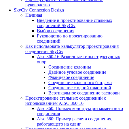
руководство
SkyCiv Connection Design
Начиная
Введение в проектирование стальных
соединений SkyCiv
Выбор соединения
Руководство по проектированию
соединений
Как использовать калькулятор проектирования
соединения SkyCiv
Aisc 360-16 Различные типы структурных
опор
Соединение колонны
Двойное угловое соединение
Фланцевое соединение
Соединение коленного бандажа
Соединение с одной пластиной
Вертикальное соединение распорки
Проектирование стальных соединений с
использованием AISC 360-16
Aisc 360: Пример конструкции моментного
соединения
Aisc 360: Пример расчета соединения,
работающего на сдвиг