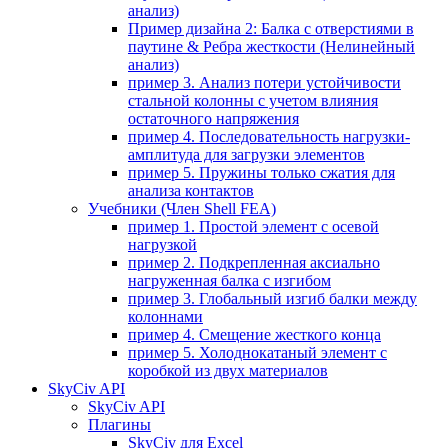
анализ)
Пример дизайна 2: Балка с отверстиями в
паутине & Ребра жесткости (Нелинейный
анализ)
пример 3. Анализ потери устойчивости
стальной колонны с учетом влияния
остаточного напряжения
пример 4. Последовательность нагрузки-
амплитуда для загрузки элементов
пример 5. Пружины только сжатия для
анализа контактов
Учебники (Член Shell FEA)
пример 1. Простой элемент с осевой
нагрузкой
пример 2. Подкрепленная аксиально
нагруженная балка с изгибом
пример 3. Глобальный изгиб балки между
колоннами
пример 4. Смещение жесткого конца
пример 5. Холоднокатаный элемент с
коробкой из двух материалов
SkyCiv API
SkyCiv API
Плагины
SkyCiv для Excel