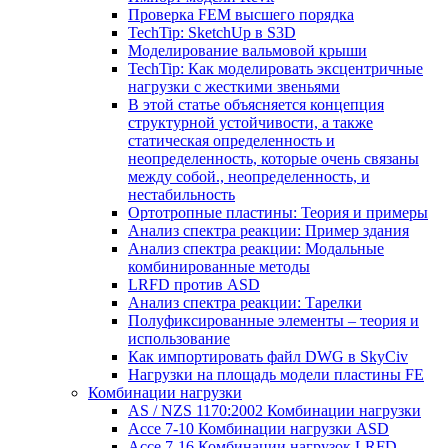
Проверка FEM высшего порядка
TechTip: SketchUp в S3D
Моделирование вальмовой крыши
TechTip: Как моделировать эксцентричные
нагрузки с жесткими звеньями
В этой статье объясняется концепция
структурной устойчивости, а также
статическая определенность и
неопределенность, которые очень связаны
между собой., неопределенность, и
нестабильность
Ортотропные пластины: Теория и примеры
Анализ спектра реакции: Пример здания
Анализ спектра реакции: Модальные
комбинированные методы
LRFD против ASD
Анализ спектра реакции: Тарелки
Полуфиксированные элементы – теория и
использование
Как импортировать файл DWG в SkyCiv
Нагрузки на площадь модели пластины FE
Комбинации нагрузки
AS / NZS 1170:2002 Комбинации нагрузки
Ассе 7-10 Комбинации нагрузки ASD
Ассе 7-16 Комбинации нагрузок LRFD