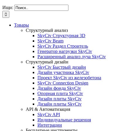
Ищи:
Товары
Структурный анализ
SkyCiv Структурная 3D
SkyCiv Beam
SkyCiv Раздел Строитель
Генератор нагрузки SkyCiv
Расширенный анализ луча SkyCiv
Структурный дизайн
SkyCiv Быстрый дизайн
Дизайн участника SkyCiv
Проект SkyCiv из железобетона
SkyCiv Connection Design
Дизайн фонда SkyCiv
Опорная плита SkyCiv
Дизайн плиты SkyCiv
Дизайн плиты SkyCiv
API & Автоматизация
SkyCiv API
Индивидуальные решения
Интеграции
Бесплатные инструменты