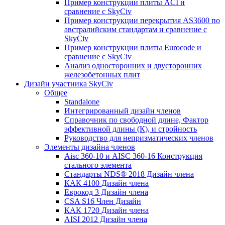
Пример конструкции плиты ACI и
сравнение с SkyCiv
Пример конструкции перекрытия AS3600 по
австралийским стандартам и сравнение с
SkyCiv
Пример конструкции плиты Eurocode и
сравнение с SkyCiv
Анализ односторонних и двусторонних
железобетонных плит
Дизайн участника SkyCiv
Общее
Standalone
Интегрированный дизайн членов
Справочник по свободной длине, Фактор
эффективной длины (К), и стройность
Руководство для непризматических членов
Элементы дизайна членов
Aisc 360-10 и AISC 360-16 Конструкция
стального элемента
Стандарты NDS® 2018 Дизайн члена
КАК 4100 Дизайн члена
Еврокод 3 Дизайн члена
CSA S16 Член Дизайн
КАК 1720 Дизайн члена
AISI 2012 Дизайн члена