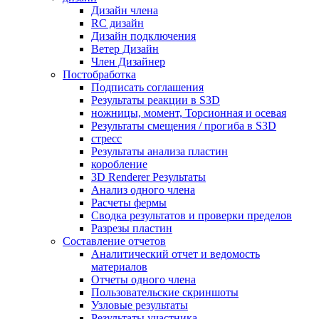
Дизайн члена
RC дизайн
Дизайн подключения
Ветер Дизайн
Член Дизайнер
Постобработка
Подписать соглашения
Результаты реакции в S3D
ножницы, момент, Торсионная и осевая
Результаты смещения / прогиба в S3D
стресс
Результаты анализа пластин
коробление
3D Renderer Результаты
Анализ одного члена
Расчеты фермы
Сводка результатов и проверки пределов
Разрезы пластин
Составление отчетов
Аналитический отчет и ведомость
материалов
Отчеты одного члена
Пользовательские скриншоты
Узловые результаты
Результаты участника