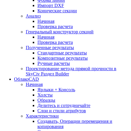
Форма линии
Импорт DXF
Конические секции
Анализ
Начиная
Проверка расчета
Генеральный конструктор секций
Начиная
Проверка расчета
Полученные результаты
Стандартные результаты
Композитные результаты
Ручные расчеты
Проектирование метода прямой прочности в
SkyCiv Раздел Builder
ОблакоCAD
Начиная
Ярлыки + Консоль
Холсты
Образцы
Делитесь и сотрудничайте
Слои и стили атрибутов
Характеристики
Создавать, Операции перемещения и
копирования