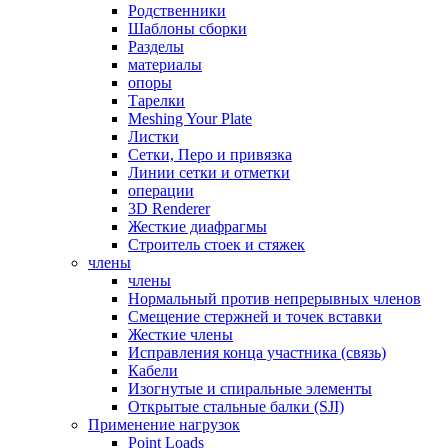
Родственники
Шаблоны сборки
Разделы
материалы
опоры
Тарелки
Meshing Your Plate
Листки
Сетки, Перо и привязка
Линии сетки и отметки
операции
3D Renderer
Жесткие диафрагмы
Строитель стоек и стяжек
члены
члены
Нормальный против непрерывных членов
Смещение стержней и точек вставки
Жесткие члены
Исправления конца участника (связь)
Кабели
Изогнутые и спиральные элементы
Открытые стальные балки (SJI)
Применение нагрузок
Point Loads