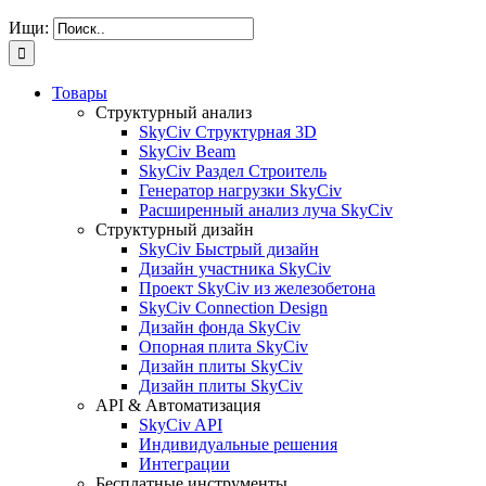
Ищи:
Товары
Структурный анализ
SkyCiv Структурная 3D
SkyCiv Beam
SkyCiv Раздел Строитель
Генератор нагрузки SkyCiv
Расширенный анализ луча SkyCiv
Структурный дизайн
SkyCiv Быстрый дизайн
Дизайн участника SkyCiv
Проект SkyCiv из железобетона
SkyCiv Connection Design
Дизайн фонда SkyCiv
Опорная плита SkyCiv
Дизайн плиты SkyCiv
Дизайн плиты SkyCiv
API & Автоматизация
SkyCiv API
Индивидуальные решения
Интеграции
Бесплатные инструменты