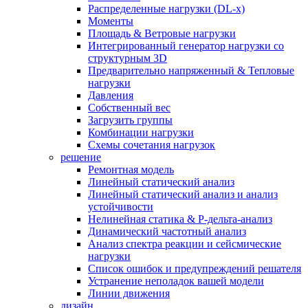
Распределенные нагрузки (DL-х)
Моменты
Площадь & Ветровые нагрузки
Интегрированный генератор нагрузки со
структурным 3D
Предварительно напряженный & Тепловые
нагрузки
Давления
Собственный вес
Загрузить группы
Комбинации нагрузки
Схемы сочетания нагрузок
решение
Ремонтная модель
Линейный статический анализ
Линейный статический анализ и анализ
устойчивости
Нелинейная статика & P-дельта-анализ
Динамический частотный анализ
Анализ спектра реакции и сейсмические
нагрузки
Список ошибок и предупреждений решателя
Устранение неполадок вашей модели
Линии движения
дизайн