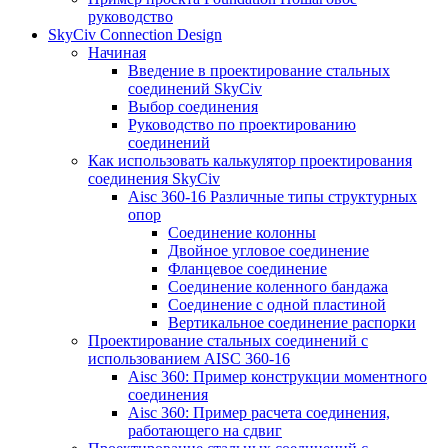
руководство
SkyCiv Connection Design
Начиная
Введение в проектирование стальных
соединений SkyCiv
Выбор соединения
Руководство по проектированию
соединений
Как использовать калькулятор проектирования
соединения SkyCiv
Aisc 360-16 Различные типы структурных
опор
Соединение колонны
Двойное угловое соединение
Фланцевое соединение
Соединение коленного бандажа
Соединение с одной пластиной
Вертикальное соединение распорки
Проектирование стальных соединений с
использованием AISC 360-16
Aisc 360: Пример конструкции моментного
соединения
Aisc 360: Пример расчета соединения,
работающего на сдвиг