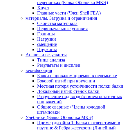
перепонках (Балка Оболочка МКЭ)
Хруст
Главные части (Член Shell FEA)
материалы, Загрузка и ограничения
Свойства материала
Первоначальные условия
Границы
Нагрузки
смещение
Пружины
Анализ и результаты
Типы анализа
Результаты и дисплеи
верификация
Балки с провалом проемов в перемычке
Боковой изгиб при кручении
Местная потеря устойчивости полки балки
Локальный изгиб стенок балки
Разрушение под воздействием остаточных
напряжений
Общие сварные / Члены холодной
штамповки
Учебники (Балка Оболочка МКЭ)
Пример дизайна 1: Балка с отверстиями в
паутине & Ребра жесткости (Линейный