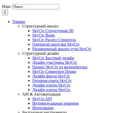
Ищи:
Товары
Структурный анализ
SkyCiv Структурная 3D
SkyCiv Beam
SkyCiv Раздел Строитель
Генератор нагрузки SkyCiv
Расширенный анализ луча SkyCiv
Структурный дизайн
SkyCiv Быстрый дизайн
Дизайн участника SkyCiv
Проект SkyCiv из железобетона
SkyCiv Connection Design
Дизайн фонда SkyCiv
Опорная плита SkyCiv
Дизайн плиты SkyCiv
Дизайн плиты SkyCiv
API & Автоматизация
SkyCiv API
Индивидуальные решения
Интеграции
Бесплатные инструменты