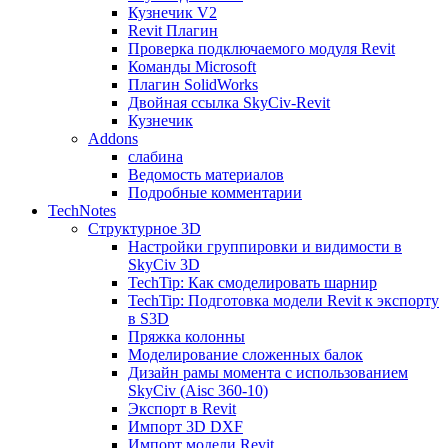
Кузнечик V2
Revit Плагин
Проверка подключаемого модуля Revit
Команды Microsoft
Плагин SolidWorks
Двойная ссылка SkyCiv-Revit
Кузнечик
Addons
слабина
Ведомость материалов
Подробные комментарии
TechNotes
Структурное 3D
Настройки группировки и видимости в
SkyCiv 3D
TechTip: Как смоделировать шарнир
TechTip: Подготовка модели Revit к экспорту
в S3D
Пряжка колонны
Моделирование сложенных балок
Дизайн рамы момента с использованием
SkyCiv (Aisc 360-10)
Экспорт в Revit
Импорт 3D DXF
Импорт модели Revit