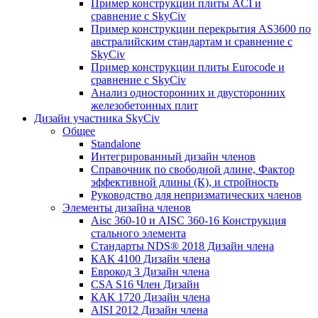
Пример конструкции плиты ACI и
сравнение с SkyCiv
Пример конструкции перекрытия AS3600 по
австралийским стандартам и сравнение с
SkyCiv
Пример конструкции плиты Eurocode и
сравнение с SkyCiv
Анализ односторонних и двусторонних
железобетонных плит
Дизайн участника SkyCiv
Общее
Standalone
Интегрированный дизайн членов
Справочник по свободной длине, Фактор
эффективной длины (К), и стройность
Руководство для непризматических членов
Элементы дизайна членов
Aisc 360-10 и AISC 360-16 Конструкция
стального элемента
Стандарты NDS® 2018 Дизайн члена
КАК 4100 Дизайн члена
Еврокод 3 Дизайн члена
CSA S16 Член Дизайн
КАК 1720 Дизайн члена
AISI 2012 Дизайн члена