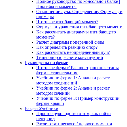
Полное руководство по консольной балке |
Прогибы и моменты
Отклонение луча: Определение, Формула, и
примеры
Что такое изгибающий момент?
Формула и уравнения изгибающего момента
Как рассчитать диаграммы изгибающего
момента?
Расчет диаграмм поперечной силы
Как определить реакцию опор?
Как рассчитать неопределенный луч?
Типы опор в расчете конструкций
Руководства по ферме
Что такое ферма? Распространенные типы
ферм в строительстве
Учебник по ферме 1: Анализ и расчет
методом соединений
Учебник по ферме 2: Анализ и расчет
методом сечений
Учебник по ферме 3: Пример конструкции
фермы крыши
Раздел Учебники
Простое руководство о том, как найти
центроид
Расчет статического / первого момента