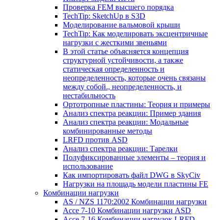
Проверка FEM высшего порядка
TechTip: SketchUp в S3D
Моделирование вальмовой крыши
TechTip: Как моделировать эксцентричные
нагрузки с жесткими звеньями
В этой статье объясняется концепция
структурной устойчивости, а также
статическая определенность и
неопределенность, которые очень связаны
между собой., неопределенность, и
нестабильность
Ортотропные пластины: Теория и примеры
Анализ спектра реакции: Пример здания
Анализ спектра реакции: Модальные
комбинированные методы
LRFD против ASD
Анализ спектра реакции: Тарелки
Полуфиксированные элементы – теория и
использование
Как импортировать файл DWG в SkyCiv
Нагрузки на площадь модели пластины FE
Комбинации нагрузки
AS / NZS 1170:2002 Комбинации нагрузки
Ассе 7-10 Комбинации нагрузки ASD
Ассе 7-16 Комбинации нагрузок LRFD