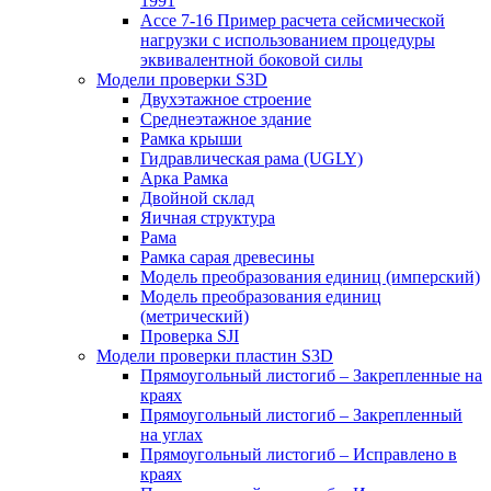
1991
Ассе 7-16 Пример расчета сейсмической
нагрузки с использованием процедуры
эквивалентной боковой силы
Модели проверки S3D
Двухэтажное строение
Среднеэтажное здание
Рамка крыши
Гидравлическая рама (UGLY)
Арка Рамка
Двойной склад
Яичная структура
Рама
Рамка сарая древесины
Модель преобразования единиц (имперский)
Модель преобразования единиц
(метрический)
Проверка SJI
Модели проверки пластин S3D
Прямоугольный листогиб – Закрепленные на
краях
Прямоугольный листогиб – Закрепленный
на углах
Прямоугольный листогиб – Исправлено в
краях