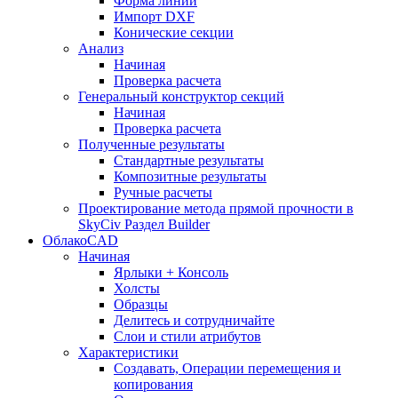
Форма линии
Импорт DXF
Конические секции
Анализ
Начиная
Проверка расчета
Генеральный конструктор секций
Начиная
Проверка расчета
Полученные результаты
Стандартные результаты
Композитные результаты
Ручные расчеты
Проектирование метода прямой прочности в
SkyCiv Раздел Builder
ОблакоCAD
Начиная
Ярлыки + Консоль
Холсты
Образцы
Делитесь и сотрудничайте
Слои и стили атрибутов
Характеристики
Создавать, Операции перемещения и
копирования