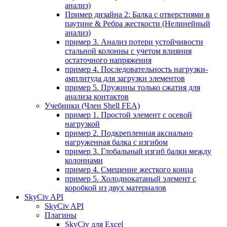
анализ)
Пример дизайна 2: Балка с отверстиями в
паутине & Ребра жесткости (Нелинейный
анализ)
пример 3. Анализ потери устойчивости
стальной колонны с учетом влияния
остаточного напряжения
пример 4. Последовательность нагрузки-
амплитуда для загрузки элементов
пример 5. Пружины только сжатия для
анализа контактов
Учебники (Член Shell FEA)
пример 1. Простой элемент с осевой
нагрузкой
пример 2. Подкрепленная аксиально
нагруженная балка с изгибом
пример 3. Глобальный изгиб балки между
колоннами
пример 4. Смещение жесткого конца
пример 5. Холоднокатаный элемент с
коробкой из двух материалов
SkyCiv API
SkyCiv API
Плагины
SkyCiv для Excel