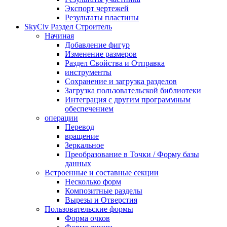
Экспорт чертежей
Результаты пластины
SkyCiv Раздел Строитель
Начиная
Добавление фигур
Изменение размеров
Раздел Свойства и Отправка
инструменты
Сохранение и загрузка разделов
Загрузка пользовательской библиотеки
Интеграция с другим программным
обеспечением
операции
Перевод
вращение
Зеркальное
Преобразование в Точки / Форму базы
данных
Встроенные и составные секции
Несколько форм
Композитные разделы
Вырезы и Отверстия
Пользовательские формы
Форма очков