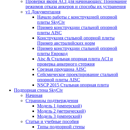
Проверки якоря ACI для начинающих: Понимание
режимов отказа анкеров и способы их устранения
v1 Документация
Начало работы с конструкцией опорной
плиты SkyCiv
Пример конструкции стальной опорной
плиты AISC
Конструкция стальной опорной плиты
Пример австралийских норм
Пример конструкции стальной опорной
плиты Еврокод
Aisc & Стальная опорная плита ACI и
проверка анкерного стержня
Срезная проушина AISC
Сейсмическое проектирование стальной
опорной плиты AISC
NSCP 2015 Стальная опорная плита
Подпорная стена SkyCiv
Начиная
Страницы подтверждения
Модель 1 (имперский)
Модель 2 (метрический)
Модель 3 (имперский)
Статьи и учебные пособия
Типы подпорной стены