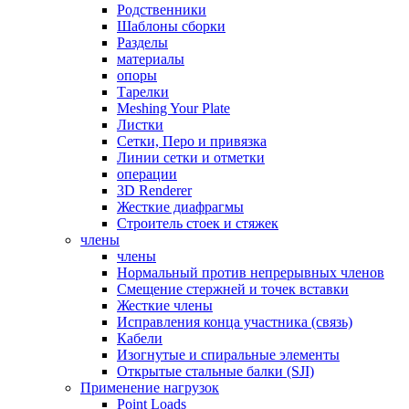
Родственники
Шаблоны сборки
Разделы
материалы
опоры
Тарелки
Meshing Your Plate
Листки
Сетки, Перо и привязка
Линии сетки и отметки
операции
3D Renderer
Жесткие диафрагмы
Строитель стоек и стяжек
члены
члены
Нормальный против непрерывных членов
Смещение стержней и точек вставки
Жесткие члены
Исправления конца участника (связь)
Кабели
Изогнутые и спиральные элементы
Открытые стальные балки (SJI)
Применение нагрузок
Point Loads