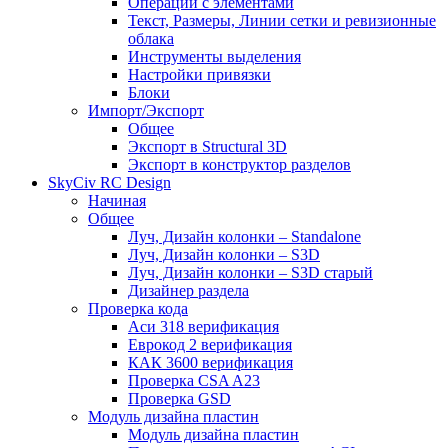
Операции с элементами
Текст, Размеры, Линии сетки и ревизионные
облака
Инструменты выделения
Настройки привязки
Блоки
Импорт/Экспорт
Общее
Экспорт в Structural 3D
Экспорт в конструктор разделов
SkyCiv RC Design
Начиная
Общее
Луч, Дизайн колонки – Standalone
Луч, Дизайн колонки – S3D
Луч, Дизайн колонки – S3D старый
Дизайнер раздела
Проверка кода
Аси 318 верификация
Еврокод 2 верификация
КАК 3600 верификация
Проверка CSA A23
Проверка GSD
Модуль дизайна пластин
Модуль дизайна пластин