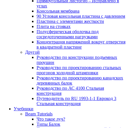
Прямоугольный листогиб – Исправлено в
углах
Консольная мембрана
90 Угловая консольная пластина с давлением
Пластина с элементами жесткости
Плита на стояках
Полусферическая оболочка под
сосредоточенными нагрузками
Концентрация напряжений вокруг отверстия
в квадратной пластине
Другой
Руководство по конструкции подъемных
проушин
Руководство по проектированию стальных
прогонов холодной штамповки
Руководство по проектированию канадских
деревянных балок
Руководство по АС 4100 Стальная
конструкция
Путеводитель по RU 1993-1-1 Еврокод 3
Стальная конструкция
Учебники
Beam Tutorials
Что такое луч?
Типы Балок