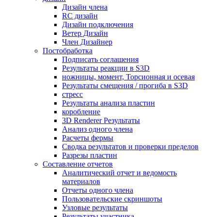
Дизайн члена
RC дизайн
Дизайн подключения
Ветер Дизайн
Член Дизайнер
Постобработка
Подписать соглашения
Результаты реакции в S3D
ножницы, момент, Торсионная и осевая
Результаты смещения / прогиба в S3D
стресс
Результаты анализа пластин
коробление
3D Renderer Результаты
Анализ одного члена
Расчеты фермы
Сводка результатов и проверки пределов
Разрезы пластин
Составление отчетов
Аналитический отчет и ведомость
материалов
Отчеты одного члена
Пользовательские скриншоты
Узловые результаты
Результаты участника