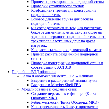
Процесс проектирования подпорной стены
Проверки устойчивости стенок
Коэффициент трения для конструкции
подпорной стены
Боковое давление грунта для расчета
подпорной стены
мы сосредоточимся на том, как рассчитать
боковое давление грунта, действующее на
заднюю поверхность подпорной стены из-за
трех типов наложенных друг на друга
нагрузок.
Как рассчитать опрокидывающий момент
Пример расчета раздвижной подпорной
стены
Проверка конструкции подпорной стены в
соответствии с ACI 318
Подробное ВЭД оболочки
Балка и оболочка элемента FEA – Начиная
Введение в расширенный анализ пучка
Введение в Member Shell FEA
Моделирование и создание сетки
Создание перемычек и фланцев (Балка
Оболочка МКЭ)
Ребра жесткости (Балка Оболочка МКЭ)
Как спроектировать балку с проемами в