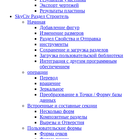
Экспорт чертежей
Результаты пластины
SkyCiv Раздел Строитель
Начиная
Добавление фигур
Изменение размеров
Раздел Свойства и Отправка
инструменты
Сохранение и загрузка разделов
Загрузка пользовательской библиотеки
Интеграция с другим программным
обеспечением
операции
Перевод
вращение
Зеркальное
Преобразование в Точки / Форму базы
данных
Встроенные и составные секции
Несколько форм
Композитные разделы
Вырезы и Отверстия
Пользовательские формы
Форма очков