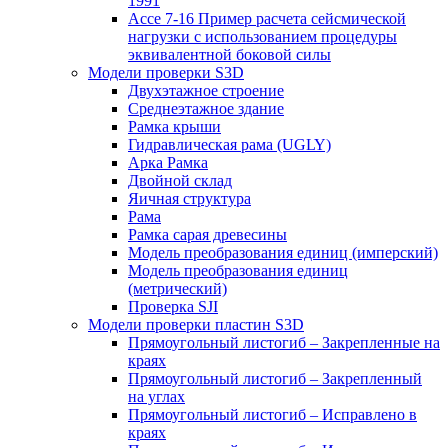
1991
Ассе 7-16 Пример расчета сейсмической
нагрузки с использованием процедуры
эквивалентной боковой силы
Модели проверки S3D
Двухэтажное строение
Среднеэтажное здание
Рамка крыши
Гидравлическая рама (UGLY)
Арка Рамка
Двойной склад
Яичная структура
Рама
Рамка сарая древесины
Модель преобразования единиц (имперский)
Модель преобразования единиц
(метрический)
Проверка SJI
Модели проверки пластин S3D
Прямоугольный листогиб – Закрепленные на
краях
Прямоугольный листогиб – Закрепленный
на углах
Прямоугольный листогиб – Исправлено в
краях