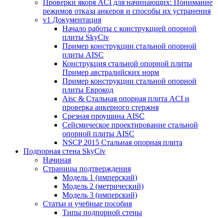
Проверки якоря ACI для начинающих: Понимание
режимов отказа анкеров и способы их устранения
v1 Документация
Начало работы с конструкцией опорной
плиты SkyCiv
Пример конструкции стальной опорной
плиты AISC
Конструкция стальной опорной плиты
Пример австралийских норм
Пример конструкции стальной опорной
плиты Еврокод
Aisc & Стальная опорная плита ACI и
проверка анкерного стержня
Срезная проушина AISC
Сейсмическое проектирование стальной
опорной плиты AISC
NSCP 2015 Стальная опорная плита
Подпорная стена SkyCiv
Начиная
Страницы подтверждения
Модель 1 (имперский)
Модель 2 (метрический)
Модель 3 (имперский)
Статьи и учебные пособия
Типы подпорной стены