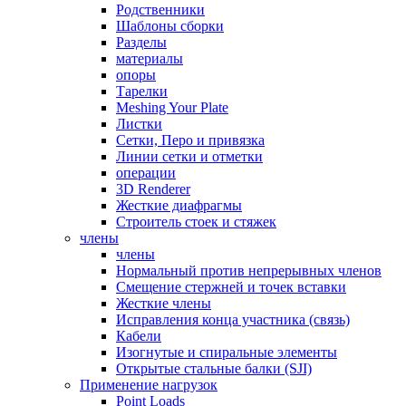
Родственники
Шаблоны сборки
Разделы
материалы
опоры
Тарелки
Meshing Your Plate
Листки
Сетки, Перо и привязка
Линии сетки и отметки
операции
3D Renderer
Жесткие диафрагмы
Строитель стоек и стяжек
члены
члены
Нормальный против непрерывных членов
Смещение стержней и точек вставки
Жесткие члены
Исправления конца участника (связь)
Кабели
Изогнутые и спиральные элементы
Открытые стальные балки (SJI)
Применение нагрузок
Point Loads