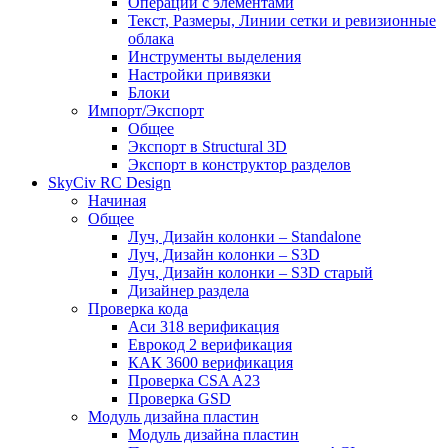
Операции с элементами
Текст, Размеры, Линии сетки и ревизионные
облака
Инструменты выделения
Настройки привязки
Блоки
Импорт/Экспорт
Общее
Экспорт в Structural 3D
Экспорт в конструктор разделов
SkyCiv RC Design
Начиная
Общее
Луч, Дизайн колонки – Standalone
Луч, Дизайн колонки – S3D
Луч, Дизайн колонки – S3D старый
Дизайнер раздела
Проверка кода
Аси 318 верификация
Еврокод 2 верификация
КАК 3600 верификация
Проверка CSA A23
Проверка GSD
Модуль дизайна пластин
Модуль дизайна пластин