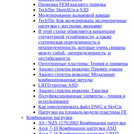
Проверка FEM высшего порядка
TechTip: SketchUp в S3D
Моделирование вальмовой крыши
TechTip: Как моделировать эксцентричные
нагрузки с жесткими звеньями
В этой статье объясняется концепция
структурной устойчивости, а также
статическая определенность и
неопределенность, которые очень связаны
между собой., неопределенность, и
нестабильность
Ортотропные пластины: Теория и примеры
Анализ спектра реакции: Пример здания
Анализ спектра реакции: Модальные
комбинированные методы
LRFD против ASD
Анализ спектра реакции: Тарелки
Полуфиксированные элементы – теория и
использование
Как импортировать файл DWG в SkyCiv
Нагрузки на площадь модели пластины FE
Комбинации нагрузки
AS / NZS 1170:2002 Комбинации нагрузки
Ассе 7-10 Комбинации нагрузки ASD
Ассе 7-16 Комбинации нагрузок LRFD