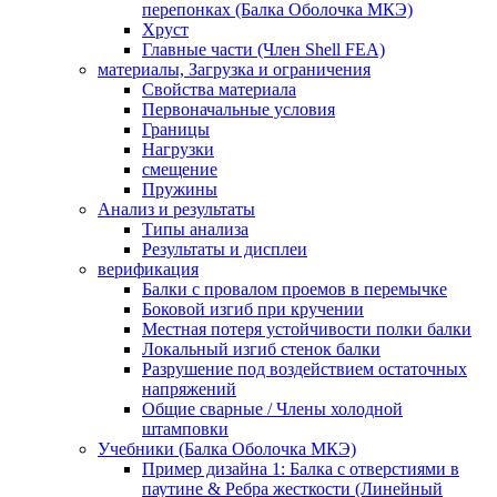
перепонках (Балка Оболочка МКЭ)
Хруст
Главные части (Член Shell FEA)
материалы, Загрузка и ограничения
Свойства материала
Первоначальные условия
Границы
Нагрузки
смещение
Пружины
Анализ и результаты
Типы анализа
Результаты и дисплеи
верификация
Балки с провалом проемов в перемычке
Боковой изгиб при кручении
Местная потеря устойчивости полки балки
Локальный изгиб стенок балки
Разрушение под воздействием остаточных
напряжений
Общие сварные / Члены холодной
штамповки
Учебники (Балка Оболочка МКЭ)
Пример дизайна 1: Балка с отверстиями в
паутине & Ребра жесткости (Линейный