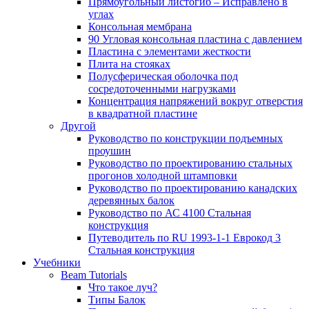
Прямоугольный листогиб – Исправлено в
углах
Консольная мембрана
90 Угловая консольная пластина с давлением
Пластина с элементами жесткости
Плита на стояках
Полусферическая оболочка под
сосредоточенными нагрузками
Концентрация напряжений вокруг отверстия
в квадратной пластине
Другой
Руководство по конструкции подъемных
проушин
Руководство по проектированию стальных
прогонов холодной штамповки
Руководство по проектированию канадских
деревянных балок
Руководство по АС 4100 Стальная
конструкция
Путеводитель по RU 1993-1-1 Еврокод 3
Стальная конструкция
Учебники
Beam Tutorials
Что такое луч?
Типы Балок