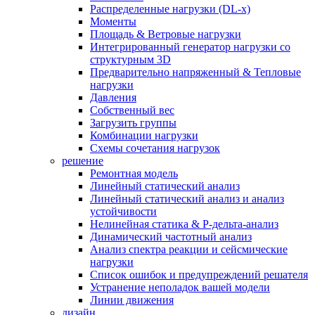
Распределенные нагрузки (DL-х)
Моменты
Площадь & Ветровые нагрузки
Интегрированный генератор нагрузки со
структурным 3D
Предварительно напряженный & Тепловые
нагрузки
Давления
Собственный вес
Загрузить группы
Комбинации нагрузки
Схемы сочетания нагрузок
решение
Ремонтная модель
Линейный статический анализ
Линейный статический анализ и анализ
устойчивости
Нелинейная статика & P-дельта-анализ
Динамический частотный анализ
Анализ спектра реакции и сейсмические
нагрузки
Список ошибок и предупреждений решателя
Устранение неполадок вашей модели
Линии движения
дизайн