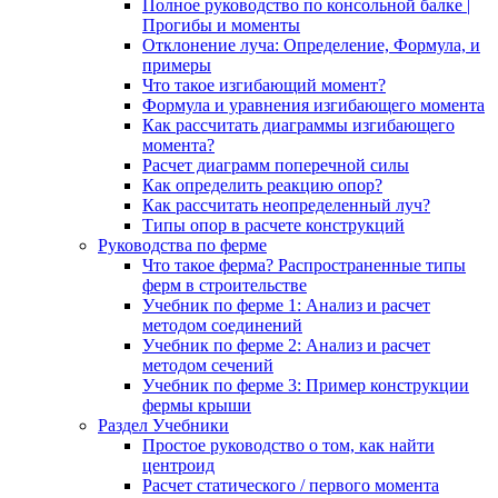
Полное руководство по консольной балке |
Прогибы и моменты
Отклонение луча: Определение, Формула, и
примеры
Что такое изгибающий момент?
Формула и уравнения изгибающего момента
Как рассчитать диаграммы изгибающего
момента?
Расчет диаграмм поперечной силы
Как определить реакцию опор?
Как рассчитать неопределенный луч?
Типы опор в расчете конструкций
Руководства по ферме
Что такое ферма? Распространенные типы
ферм в строительстве
Учебник по ферме 1: Анализ и расчет
методом соединений
Учебник по ферме 2: Анализ и расчет
методом сечений
Учебник по ферме 3: Пример конструкции
фермы крыши
Раздел Учебники
Простое руководство о том, как найти
центроид
Расчет статического / первого момента