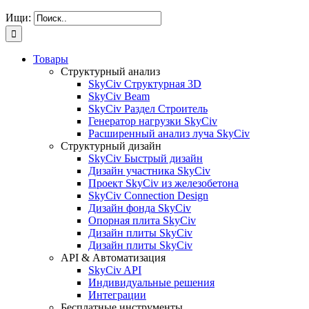
Ищи:
Товары
Структурный анализ
SkyCiv Структурная 3D
SkyCiv Beam
SkyCiv Раздел Строитель
Генератор нагрузки SkyCiv
Расширенный анализ луча SkyCiv
Структурный дизайн
SkyCiv Быстрый дизайн
Дизайн участника SkyCiv
Проект SkyCiv из железобетона
SkyCiv Connection Design
Дизайн фонда SkyCiv
Опорная плита SkyCiv
Дизайн плиты SkyCiv
Дизайн плиты SkyCiv
API & Автоматизация
SkyCiv API
Индивидуальные решения
Интеграции
Бесплатные инструменты