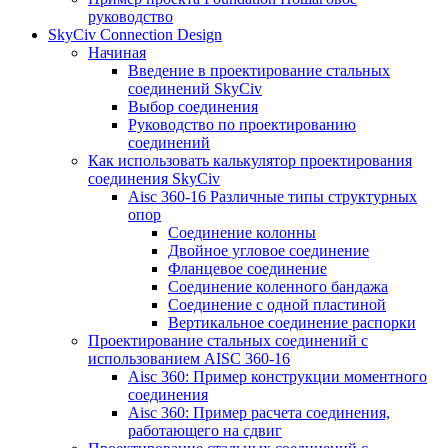
руководство
SkyCiv Connection Design
Начиная
Введение в проектирование стальных
соединений SkyCiv
Выбор соединения
Руководство по проектированию
соединений
Как использовать калькулятор проектирования
соединения SkyCiv
Aisc 360-16 Различные типы структурных
опор
Соединение колонны
Двойное угловое соединение
Фланцевое соединение
Соединение коленного бандажа
Соединение с одной пластиной
Вертикальное соединение распорки
Проектирование стальных соединений с
использованием AISC 360-16
Aisc 360: Пример конструкции моментного
соединения
Aisc 360: Пример расчета соединения,
работающего на сдвиг