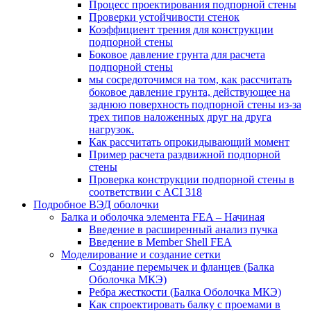
Процесс проектирования подпорной стены
Проверки устойчивости стенок
Коэффициент трения для конструкции
подпорной стены
Боковое давление грунта для расчета
подпорной стены
мы сосредоточимся на том, как рассчитать
боковое давление грунта, действующее на
заднюю поверхность подпорной стены из-за
трех типов наложенных друг на друга
нагрузок.
Как рассчитать опрокидывающий момент
Пример расчета раздвижной подпорной
стены
Проверка конструкции подпорной стены в
соответствии с ACI 318
Подробное ВЭД оболочки
Балка и оболочка элемента FEA – Начиная
Введение в расширенный анализ пучка
Введение в Member Shell FEA
Моделирование и создание сетки
Создание перемычек и фланцев (Балка
Оболочка МКЭ)
Ребра жесткости (Балка Оболочка МКЭ)
Как спроектировать балку с проемами в