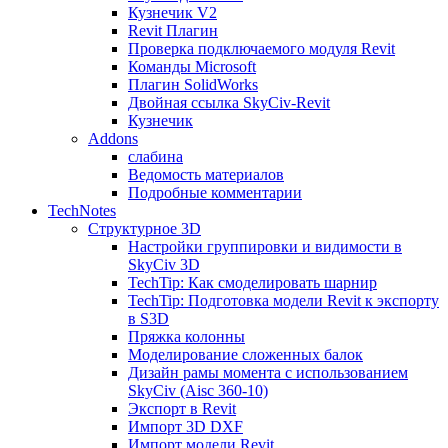
Кузнечик V2
Revit Плагин
Проверка подключаемого модуля Revit
Команды Microsoft
Плагин SolidWorks
Двойная ссылка SkyCiv-Revit
Кузнечик
Addons
слабина
Ведомость материалов
Подробные комментарии
TechNotes
Структурное 3D
Настройки группировки и видимости в
SkyCiv 3D
TechTip: Как смоделировать шарнир
TechTip: Подготовка модели Revit к экспорту
в S3D
Пряжка колонны
Моделирование сложенных балок
Дизайн рамы момента с использованием
SkyCiv (Aisc 360-10)
Экспорт в Revit
Импорт 3D DXF
Импорт модели Revit