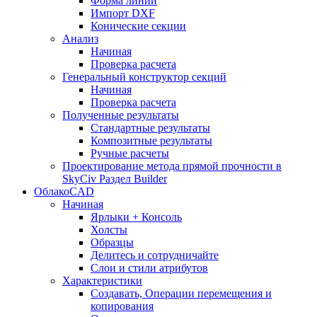
Форма линии
Импорт DXF
Конические секции
Анализ
Начиная
Проверка расчета
Генеральный конструктор секций
Начиная
Проверка расчета
Полученные результаты
Стандартные результаты
Композитные результаты
Ручные расчеты
Проектирование метода прямой прочности в
SkyCiv Раздел Builder
ОблакоCAD
Начиная
Ярлыки + Консоль
Холсты
Образцы
Делитесь и сотрудничайте
Слои и стили атрибутов
Характеристики
Создавать, Операции перемещения и
копирования