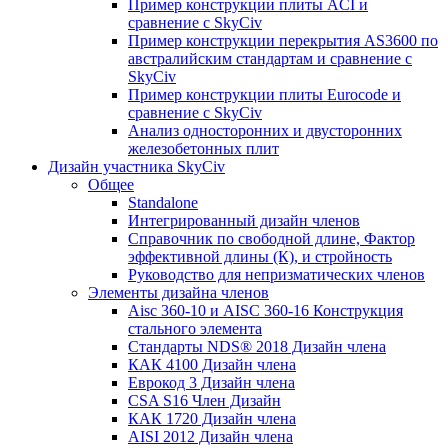
Пример конструкции плиты ACI и
сравнение с SkyCiv
Пример конструкции перекрытия AS3600 по
австралийским стандартам и сравнение с
SkyCiv
Пример конструкции плиты Eurocode и
сравнение с SkyCiv
Анализ односторонних и двусторонних
железобетонных плит
Дизайн участника SkyCiv
Общее
Standalone
Интегрированный дизайн членов
Справочник по свободной длине, Фактор
эффективной длины (К), и стройность
Руководство для непризматических членов
Элементы дизайна членов
Aisc 360-10 и AISC 360-16 Конструкция
стального элемента
Стандарты NDS® 2018 Дизайн члена
КАК 4100 Дизайн члена
Еврокод 3 Дизайн члена
CSA S16 Член Дизайн
КАК 1720 Дизайн члена
AISI 2012 Дизайн члена