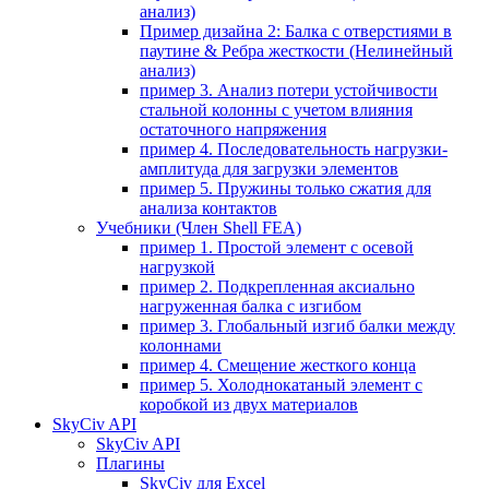
анализ)
Пример дизайна 2: Балка с отверстиями в
паутине & Ребра жесткости (Нелинейный
анализ)
пример 3. Анализ потери устойчивости
стальной колонны с учетом влияния
остаточного напряжения
пример 4. Последовательность нагрузки-
амплитуда для загрузки элементов
пример 5. Пружины только сжатия для
анализа контактов
Учебники (Член Shell FEA)
пример 1. Простой элемент с осевой
нагрузкой
пример 2. Подкрепленная аксиально
нагруженная балка с изгибом
пример 3. Глобальный изгиб балки между
колоннами
пример 4. Смещение жесткого конца
пример 5. Холоднокатаный элемент с
коробкой из двух материалов
SkyCiv API
SkyCiv API
Плагины
SkyCiv для Excel