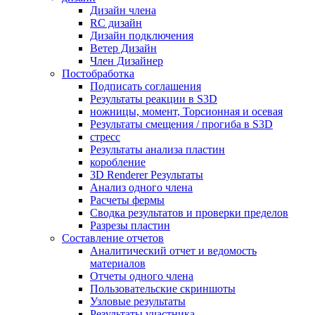
Дизайн члена
RC дизайн
Дизайн подключения
Ветер Дизайн
Член Дизайнер
Постобработка
Подписать соглашения
Результаты реакции в S3D
ножницы, момент, Торсионная и осевая
Результаты смещения / прогиба в S3D
стресс
Результаты анализа пластин
коробление
3D Renderer Результаты
Анализ одного члена
Расчеты фермы
Сводка результатов и проверки пределов
Разрезы пластин
Составление отчетов
Аналитический отчет и ведомость
материалов
Отчеты одного члена
Пользовательские скриншоты
Узловые результаты
Результаты участника