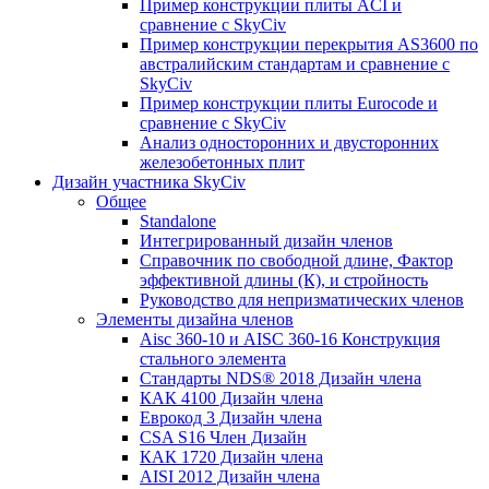
Пример конструкции плиты ACI и
сравнение с SkyCiv
Пример конструкции перекрытия AS3600 по
австралийским стандартам и сравнение с
SkyCiv
Пример конструкции плиты Eurocode и
сравнение с SkyCiv
Анализ односторонних и двусторонних
железобетонных плит
Дизайн участника SkyCiv
Общее
Standalone
Интегрированный дизайн членов
Справочник по свободной длине, Фактор
эффективной длины (К), и стройность
Руководство для непризматических членов
Элементы дизайна членов
Aisc 360-10 и AISC 360-16 Конструкция
стального элемента
Стандарты NDS® 2018 Дизайн члена
КАК 4100 Дизайн члена
Еврокод 3 Дизайн члена
CSA S16 Член Дизайн
КАК 1720 Дизайн члена
AISI 2012 Дизайн члена