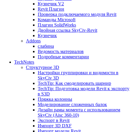
Кузнечик V2
Revit Плагин
Проверка подключаемого модуля Revit
Команды Microsoft
Плагин SolidWorks
Двойная ссылка SkyCiv-Revit
Кузнечик
Addons
слабина
Ведомость материалов
Подробные комментарии
TechNotes
Структурное 3D
Настройки группировки и видимости в
SkyCiv 3D
TechTip: Как смоделировать шарнир
TechTip: Подготовка модели Revit к экспорту
в S3D
Пряжка колонны
Моделирование сложенных балок
Дизайн рамы момента с использованием
SkyCiv (Aisc 360-10)
Экспорт в Revit
Импорт 3D DXF
Импорт модели Revit