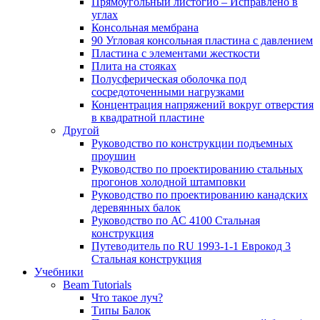
Прямоугольный листогиб – Исправлено в
углах
Консольная мембрана
90 Угловая консольная пластина с давлением
Пластина с элементами жесткости
Плита на стояках
Полусферическая оболочка под
сосредоточенными нагрузками
Концентрация напряжений вокруг отверстия
в квадратной пластине
Другой
Руководство по конструкции подъемных
проушин
Руководство по проектированию стальных
прогонов холодной штамповки
Руководство по проектированию канадских
деревянных балок
Руководство по АС 4100 Стальная
конструкция
Путеводитель по RU 1993-1-1 Еврокод 3
Стальная конструкция
Учебники
Beam Tutorials
Что такое луч?
Типы Балок