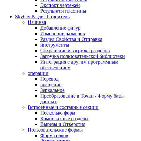
Экспорт чертежей
Результаты пластины
SkyCiv Раздел Строитель
Начиная
Добавление фигур
Изменение размеров
Раздел Свойства и Отправка
инструменты
Сохранение и загрузка разделов
Загрузка пользовательской библиотеки
Интеграция с другим программным
обеспечением
операции
Перевод
вращение
Зеркальное
Преобразование в Точки / Форму базы
данных
Встроенные и составные секции
Несколько форм
Композитные разделы
Вырезы и Отверстия
Пользовательские формы
Форма очков