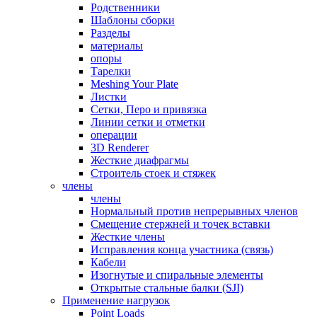
Родственники
Шаблоны сборки
Разделы
материалы
опоры
Тарелки
Meshing Your Plate
Листки
Сетки, Перо и привязка
Линии сетки и отметки
операции
3D Renderer
Жесткие диафрагмы
Строитель стоек и стяжек
члены
члены
Нормальный против непрерывных членов
Смещение стержней и точек вставки
Жесткие члены
Исправления конца участника (связь)
Кабели
Изогнутые и спиральные элементы
Открытые стальные балки (SJI)
Применение нагрузок
Point Loads