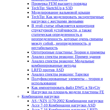
Проверка FEM высшего порядка
TechTip: SketchUp в S3D
Моделирование вальмовой крыши
TechTip: Как моделировать эксцентричные
нагрузки с жесткими звеньями
В этой статье объясняется концепция
структурной устойчивости, а также
статическая определенность и
неопределенность, которые очень связаны
между собой., неопределенность, и
нестабильность
Ортотропные пластины: Теория и примеры
Анализ спектра реакции: Пример здания
Анализ спектра реакции: Модальные
комбинированные методы
LRFD против ASD
Анализ спектра реакции: Тарелки
Полуфиксированные элементы – теория и
использование
Как импортировать файл DWG в SkyCiv
Нагрузки на площадь модели пластины FE
Комбинации нагрузки
AS / NZS 1170:2002 Комбинации нагрузки
Ассе 7-10 Комбинации нагрузки ASD
Ассе 7-16 Комбинации нагрузок LRFD