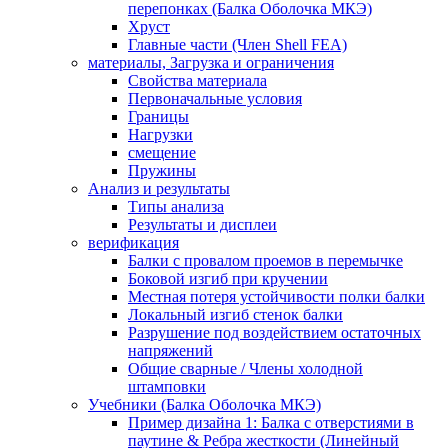
перепонках (Балка Оболочка МКЭ)
Хруст
Главные части (Член Shell FEA)
материалы, Загрузка и ограничения
Свойства материала
Первоначальные условия
Границы
Нагрузки
смещение
Пружины
Анализ и результаты
Типы анализа
Результаты и дисплеи
верификация
Балки с провалом проемов в перемычке
Боковой изгиб при кручении
Местная потеря устойчивости полки балки
Локальный изгиб стенок балки
Разрушение под воздействием остаточных
напряжений
Общие сварные / Члены холодной
штамповки
Учебники (Балка Оболочка МКЭ)
Пример дизайна 1: Балка с отверстиями в
паутине & Ребра жесткости (Линейный