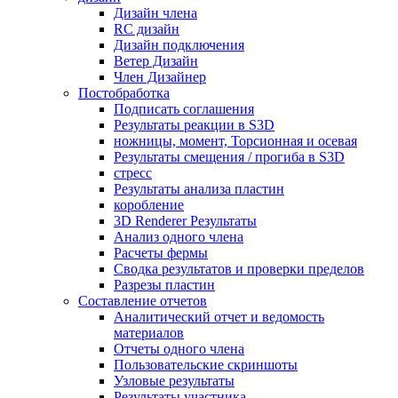
Дизайн члена
RC дизайн
Дизайн подключения
Ветер Дизайн
Член Дизайнер
Постобработка
Подписать соглашения
Результаты реакции в S3D
ножницы, момент, Торсионная и осевая
Результаты смещения / прогиба в S3D
стресс
Результаты анализа пластин
коробление
3D Renderer Результаты
Анализ одного члена
Расчеты фермы
Сводка результатов и проверки пределов
Разрезы пластин
Составление отчетов
Аналитический отчет и ведомость
материалов
Отчеты одного члена
Пользовательские скриншоты
Узловые результаты
Результаты участника