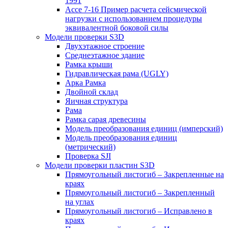
1991
Ассе 7-16 Пример расчета сейсмической
нагрузки с использованием процедуры
эквивалентной боковой силы
Модели проверки S3D
Двухэтажное строение
Среднеэтажное здание
Рамка крыши
Гидравлическая рама (UGLY)
Арка Рамка
Двойной склад
Яичная структура
Рама
Рамка сарая древесины
Модель преобразования единиц (имперский)
Модель преобразования единиц
(метрический)
Проверка SJI
Модели проверки пластин S3D
Прямоугольный листогиб – Закрепленные на
краях
Прямоугольный листогиб – Закрепленный
на углах
Прямоугольный листогиб – Исправлено в
краях