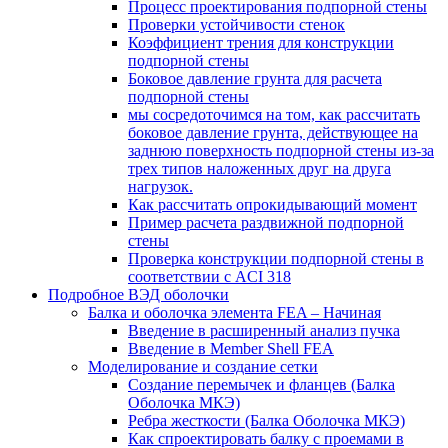
Процесс проектирования подпорной стены
Проверки устойчивости стенок
Коэффициент трения для конструкции
подпорной стены
Боковое давление грунта для расчета
подпорной стены
мы сосредоточимся на том, как рассчитать
боковое давление грунта, действующее на
заднюю поверхность подпорной стены из-за
трех типов наложенных друг на друга
нагрузок.
Как рассчитать опрокидывающий момент
Пример расчета раздвижной подпорной
стены
Проверка конструкции подпорной стены в
соответствии с ACI 318
Подробное ВЭД оболочки
Балка и оболочка элемента FEA – Начиная
Введение в расширенный анализ пучка
Введение в Member Shell FEA
Моделирование и создание сетки
Создание перемычек и фланцев (Балка
Оболочка МКЭ)
Ребра жесткости (Балка Оболочка МКЭ)
Как спроектировать балку с проемами в