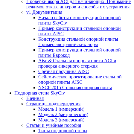
Проверки якоря ACI для начинающих: Понимание
режимов отказа анкеров и способы их устранения
v1 Документация
Начало работы с конструкцией опорной
плиты SkyCiv
Пример конструкции стальной опорной
плиты AISC
Конструкция стальной опорной плиты
Пример австралийских норм
Пример конструкции стальной опорной
плиты Еврокод
Aisc & Стальная опорная плита ACI и
проверка анкерного стержня
Срезная проушина AISC
Сейсмическое проектирование стальной
опорной плиты AISC
NSCP 2015 Стальная опорная плита
Подпорная стена SkyCiv
Начиная
Страницы подтверждения
Модель 1 (имперский)
Модель 2 (метрический)
Модель 3 (имперский)
Статьи и учебные пособия
Типы подпорной стены