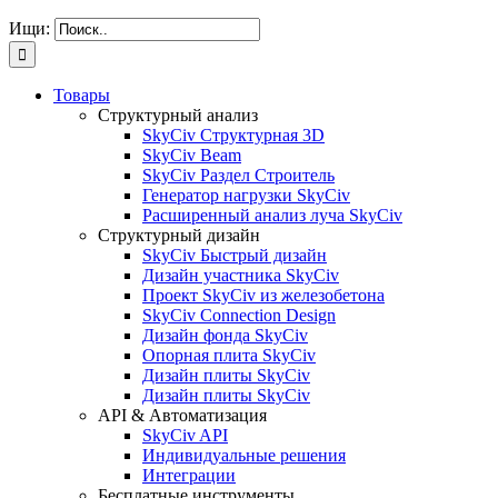
Ищи:
Товары
Структурный анализ
SkyCiv Структурная 3D
SkyCiv Beam
SkyCiv Раздел Строитель
Генератор нагрузки SkyCiv
Расширенный анализ луча SkyCiv
Структурный дизайн
SkyCiv Быстрый дизайн
Дизайн участника SkyCiv
Проект SkyCiv из железобетона
SkyCiv Connection Design
Дизайн фонда SkyCiv
Опорная плита SkyCiv
Дизайн плиты SkyCiv
Дизайн плиты SkyCiv
API & Автоматизация
SkyCiv API
Индивидуальные решения
Интеграции
Бесплатные инструменты