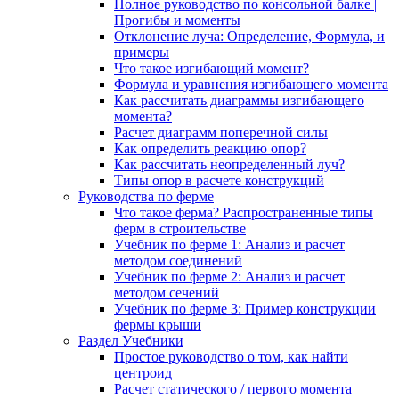
Полное руководство по консольной балке |
Прогибы и моменты
Отклонение луча: Определение, Формула, и
примеры
Что такое изгибающий момент?
Формула и уравнения изгибающего момента
Как рассчитать диаграммы изгибающего
момента?
Расчет диаграмм поперечной силы
Как определить реакцию опор?
Как рассчитать неопределенный луч?
Типы опор в расчете конструкций
Руководства по ферме
Что такое ферма? Распространенные типы
ферм в строительстве
Учебник по ферме 1: Анализ и расчет
методом соединений
Учебник по ферме 2: Анализ и расчет
методом сечений
Учебник по ферме 3: Пример конструкции
фермы крыши
Раздел Учебники
Простое руководство о том, как найти
центроид
Расчет статического / первого момента