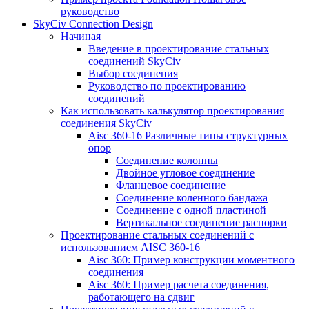
руководство
SkyCiv Connection Design
Начиная
Введение в проектирование стальных
соединений SkyCiv
Выбор соединения
Руководство по проектированию
соединений
Как использовать калькулятор проектирования
соединения SkyCiv
Aisc 360-16 Различные типы структурных
опор
Соединение колонны
Двойное угловое соединение
Фланцевое соединение
Соединение коленного бандажа
Соединение с одной пластиной
Вертикальное соединение распорки
Проектирование стальных соединений с
использованием AISC 360-16
Aisc 360: Пример конструкции моментного
соединения
Aisc 360: Пример расчета соединения,
работающего на сдвиг