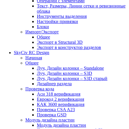
Операции с элементами
Текст, Размеры, Линии сетки и ревизионные
облака
Инструменты выделения
Настройки привязки
Блоки
Импорт/Экспорт
Общее
Экспорт в Structural 3D
Экспорт в конструктор разделов
SkyCiv RC Design
Начиная
Общее
Луч, Дизайн колонки – Standalone
Луч, Дизайн колонки – S3D
Луч, Дизайн колонки – S3D старый
Дизайнер раздела
Проверка кода
Аси 318 верификация
Еврокод 2 верификация
КАК 3600 верификация
Проверка CSA A23
Проверка GSD
Модуль дизайна пластин
Модуль дизайна пластин