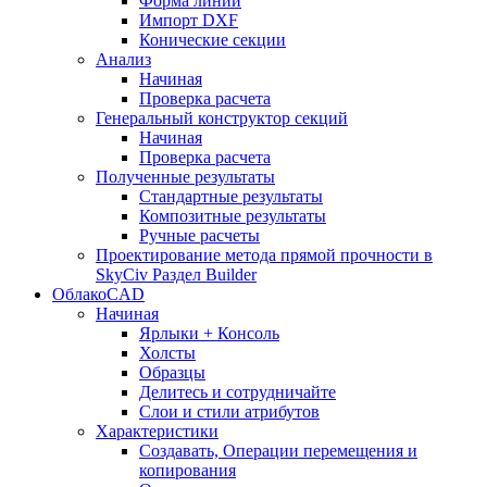
Форма линии
Импорт DXF
Конические секции
Анализ
Начиная
Проверка расчета
Генеральный конструктор секций
Начиная
Проверка расчета
Полученные результаты
Стандартные результаты
Композитные результаты
Ручные расчеты
Проектирование метода прямой прочности в
SkyCiv Раздел Builder
ОблакоCAD
Начиная
Ярлыки + Консоль
Холсты
Образцы
Делитесь и сотрудничайте
Слои и стили атрибутов
Характеристики
Создавать, Операции перемещения и
копирования