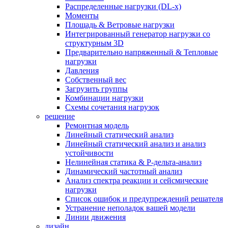
Распределенные нагрузки (DL-х)
Моменты
Площадь & Ветровые нагрузки
Интегрированный генератор нагрузки со
структурным 3D
Предварительно напряженный & Тепловые
нагрузки
Давления
Собственный вес
Загрузить группы
Комбинации нагрузки
Схемы сочетания нагрузок
решение
Ремонтная модель
Линейный статический анализ
Линейный статический анализ и анализ
устойчивости
Нелинейная статика & P-дельта-анализ
Динамический частотный анализ
Анализ спектра реакции и сейсмические
нагрузки
Список ошибок и предупреждений решателя
Устранение неполадок вашей модели
Линии движения
дизайн