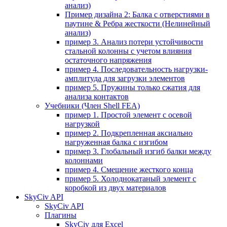
анализ)
Пример дизайна 2: Балка с отверстиями в
паутине & Ребра жесткости (Нелинейный
анализ)
пример 3. Анализ потери устойчивости
стальной колонны с учетом влияния
остаточного напряжения
пример 4. Последовательность нагрузки-
амплитуда для загрузки элементов
пример 5. Пружины только сжатия для
анализа контактов
Учебники (Член Shell FEA)
пример 1. Простой элемент с осевой
нагрузкой
пример 2. Подкрепленная аксиально
нагруженная балка с изгибом
пример 3. Глобальный изгиб балки между
колоннами
пример 4. Смещение жесткого конца
пример 5. Холоднокатаный элемент с
коробкой из двух материалов
SkyCiv API
SkyCiv API
Плагины
SkyCiv для Excel