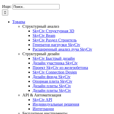
Ищи:
Товары
Структурный анализ
SkyCiv Структурная 3D
SkyCiv Beam
SkyCiv Раздел Строитель
Генератор нагрузки SkyCiv
Расширенный анализ луча SkyCiv
Структурный дизайн
SkyCiv Быстрый дизайн
Дизайн участника SkyCiv
Проект SkyCiv из железобетона
SkyCiv Connection Design
Дизайн фонда SkyCiv
Опорная плита SkyCiv
Дизайн плиты SkyCiv
Дизайн плиты SkyCiv
API & Автоматизация
SkyCiv API
Индивидуальные решения
Интеграции
Бесплатные инструменты