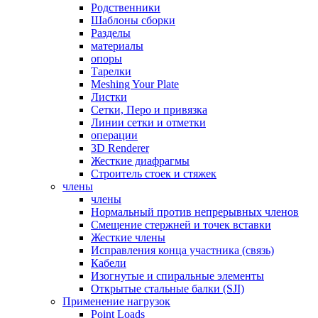
Родственники
Шаблоны сборки
Разделы
материалы
опоры
Тарелки
Meshing Your Plate
Листки
Сетки, Перо и привязка
Линии сетки и отметки
операции
3D Renderer
Жесткие диафрагмы
Строитель стоек и стяжек
члены
члены
Нормальный против непрерывных членов
Смещение стержней и точек вставки
Жесткие члены
Исправления конца участника (связь)
Кабели
Изогнутые и спиральные элементы
Открытые стальные балки (SJI)
Применение нагрузок
Point Loads