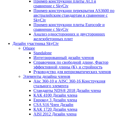
Пример конструкции плиты ACI и
сравнение с SkyCiv
Пример конструкции перекрытия AS3600 по
австралийским стандартам и сравнение с
SkyCiv
Пример конструкции плиты Eurocode и
сравнение с SkyCiv
Анализ односторонних и двусторонних
железобетонных плит
Дизайн участника SkyCiv
Общее
Standalone
Интегрированный дизайн членов
Справочник по свободной длине, Фактор
эффективной длины (К), и стройность
Руководство для непризматических членов
Элементы дизайна членов
Aisc 360-10 и AISC 360-16 Конструкция
стального элемента
Стандарты NDS® 2018 Дизайн члена
КАК 4100 Дизайн члена
Еврокод 3 Дизайн члена
CSA S16 Член Дизайн
КАК 1720 Дизайн члена
AISI 2012 Дизайн члена