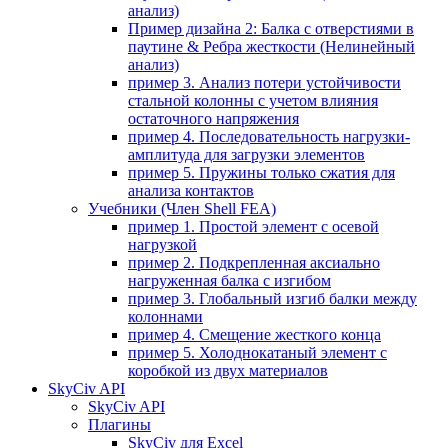
анализ)
Пример дизайна 2: Балка с отверстиями в
паутине & Ребра жесткости (Нелинейный
анализ)
пример 3. Анализ потери устойчивости
стальной колонны с учетом влияния
остаточного напряжения
пример 4. Последовательность нагрузки-
амплитуда для загрузки элементов
пример 5. Пружины только сжатия для
анализа контактов
Учебники (Член Shell FEA)
пример 1. Простой элемент с осевой
нагрузкой
пример 2. Подкрепленная аксиально
нагруженная балка с изгибом
пример 3. Глобальный изгиб балки между
колоннами
пример 4. Смещение жесткого конца
пример 5. Холоднокатаный элемент с
коробкой из двух материалов
SkyCiv API
SkyCiv API
Плагины
SkyCiv для Excel