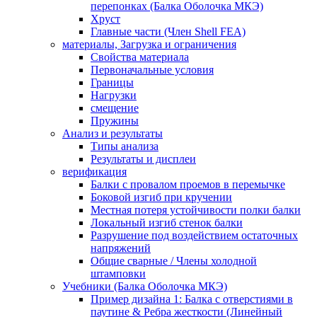
перепонках (Балка Оболочка МКЭ)
Хруст
Главные части (Член Shell FEA)
материалы, Загрузка и ограничения
Свойства материала
Первоначальные условия
Границы
Нагрузки
смещение
Пружины
Анализ и результаты
Типы анализа
Результаты и дисплеи
верификация
Балки с провалом проемов в перемычке
Боковой изгиб при кручении
Местная потеря устойчивости полки балки
Локальный изгиб стенок балки
Разрушение под воздействием остаточных
напряжений
Общие сварные / Члены холодной
штамповки
Учебники (Балка Оболочка МКЭ)
Пример дизайна 1: Балка с отверстиями в
паутине & Ребра жесткости (Линейный