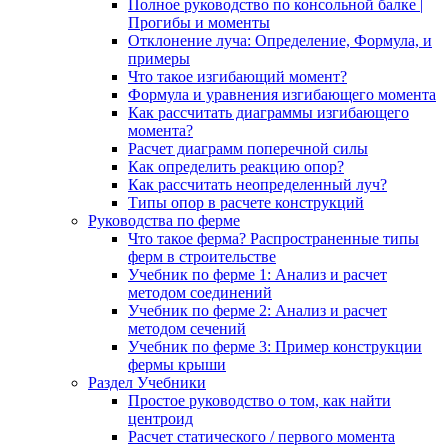
Полное руководство по консольной балке |
Прогибы и моменты
Отклонение луча: Определение, Формула, и
примеры
Что такое изгибающий момент?
Формула и уравнения изгибающего момента
Как рассчитать диаграммы изгибающего
момента?
Расчет диаграмм поперечной силы
Как определить реакцию опор?
Как рассчитать неопределенный луч?
Типы опор в расчете конструкций
Руководства по ферме
Что такое ферма? Распространенные типы
ферм в строительстве
Учебник по ферме 1: Анализ и расчет
методом соединений
Учебник по ферме 2: Анализ и расчет
методом сечений
Учебник по ферме 3: Пример конструкции
фермы крыши
Раздел Учебники
Простое руководство о том, как найти
центроид
Расчет статического / первого момента