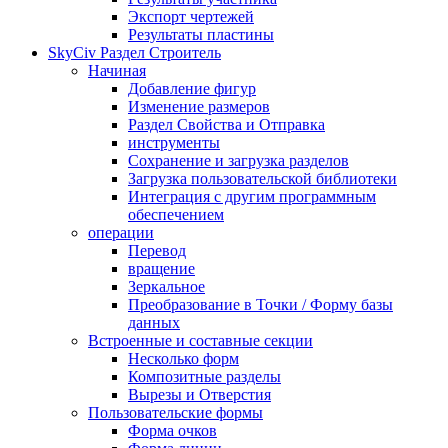
Экспорт чертежей
Результаты пластины
SkyCiv Раздел Строитель
Начиная
Добавление фигур
Изменение размеров
Раздел Свойства и Отправка
инструменты
Сохранение и загрузка разделов
Загрузка пользовательской библиотеки
Интеграция с другим программным
обеспечением
операции
Перевод
вращение
Зеркальное
Преобразование в Точки / Форму базы
данных
Встроенные и составные секции
Несколько форм
Композитные разделы
Вырезы и Отверстия
Пользовательские формы
Форма очков