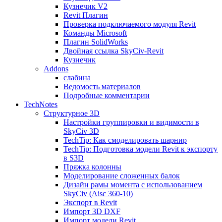
Кузнечик V2
Revit Плагин
Проверка подключаемого модуля Revit
Команды Microsoft
Плагин SolidWorks
Двойная ссылка SkyCiv-Revit
Кузнечик
Addons
слабина
Ведомость материалов
Подробные комментарии
TechNotes
Структурное 3D
Настройки группировки и видимости в
SkyCiv 3D
TechTip: Как смоделировать шарнир
TechTip: Подготовка модели Revit к экспорту
в S3D
Пряжка колонны
Моделирование сложенных балок
Дизайн рамы момента с использованием
SkyCiv (Aisc 360-10)
Экспорт в Revit
Импорт 3D DXF
Импорт модели Revit