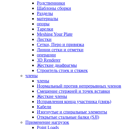
Родственники
Шаблоны сборки
Разделы
материалы
опоры
Тарелки
Meshing Your Plate
Листки
Сетки, Перо и привязка
Линии сетки и отметки
операции
3D Renderer
Жесткие диафрагмы
Строитель стоек и стяжек
члены
члены
Нормальный против непрерывных членов
Смещение стержней и точек вставки
Жесткие члены
Исправления конца участника (связь)
Кабели
Изогнутые и спиральные элементы
Открытые стальные балки (SJI)
Применение нагрузок
Point Loads