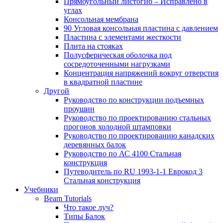
Прямоугольный листогиб – Исправлено в
углах
Консольная мембрана
90 Угловая консольная пластина с давлением
Пластина с элементами жесткости
Плита на стояках
Полусферическая оболочка под
сосредоточенными нагрузками
Концентрация напряжений вокруг отверстия
в квадратной пластине
Другой
Руководство по конструкции подъемных
проушин
Руководство по проектированию стальных
прогонов холодной штамповки
Руководство по проектированию канадских
деревянных балок
Руководство по АС 4100 Стальная
конструкция
Путеводитель по RU 1993-1-1 Еврокод 3
Стальная конструкция
Учебники
Beam Tutorials
Что такое луч?
Типы Балок