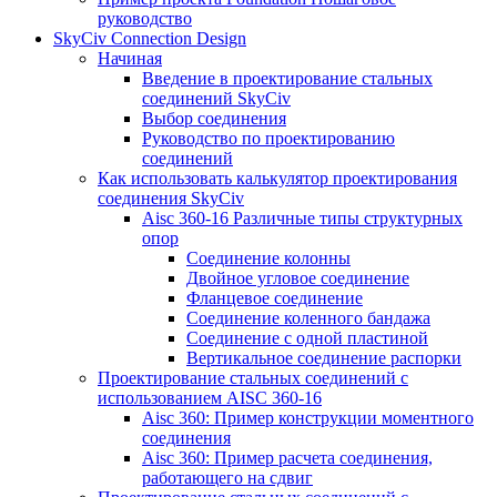
руководство
SkyCiv Connection Design
Начиная
Введение в проектирование стальных
соединений SkyCiv
Выбор соединения
Руководство по проектированию
соединений
Как использовать калькулятор проектирования
соединения SkyCiv
Aisc 360-16 Различные типы структурных
опор
Соединение колонны
Двойное угловое соединение
Фланцевое соединение
Соединение коленного бандажа
Соединение с одной пластиной
Вертикальное соединение распорки
Проектирование стальных соединений с
использованием AISC 360-16
Aisc 360: Пример конструкции моментного
соединения
Aisc 360: Пример расчета соединения,
работающего на сдвиг