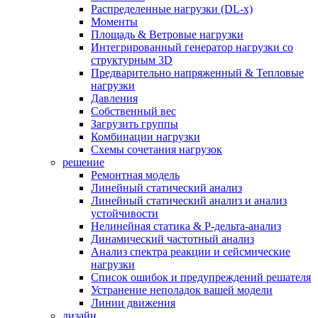
Распределенные нагрузки (DL-х)
Моменты
Площадь & Ветровые нагрузки
Интегрированный генератор нагрузки со
структурным 3D
Предварительно напряженный & Тепловые
нагрузки
Давления
Собственный вес
Загрузить группы
Комбинации нагрузки
Схемы сочетания нагрузок
решение
Ремонтная модель
Линейный статический анализ
Линейный статический анализ и анализ
устойчивости
Нелинейная статика & P-дельта-анализ
Динамический частотный анализ
Анализ спектра реакции и сейсмические
нагрузки
Список ошибок и предупреждений решателя
Устранение неполадок вашей модели
Линии движения
дизайн