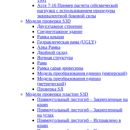
1991
Ассе 7-16 Пример расчета сейсмической
нагрузки с использованием процедуры
эквивалентной боковой силы
Модели проверки S3D
Двухэтажное строение
Среднеэтажное здание
Рамка крыши
Гидравлическая рама (UGLY)
Арка Рамка
Двойной склад
Яичная структура
Рама
Рамка сарая древесины
Модель преобразования единиц (имперский)
Модель преобразования единиц
(метрический)
Проверка SJI
Модели проверки пластин S3D
Прямоугольный листогиб – Закрепленные на
краях
Прямоугольный листогиб – Закрепленный
на углах
Прямоугольный листогиб – Исправлено в
краях