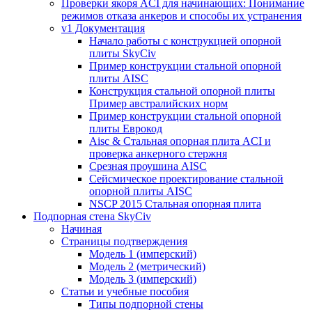
Проверки якоря ACI для начинающих: Понимание
режимов отказа анкеров и способы их устранения
v1 Документация
Начало работы с конструкцией опорной
плиты SkyCiv
Пример конструкции стальной опорной
плиты AISC
Конструкция стальной опорной плиты
Пример австралийских норм
Пример конструкции стальной опорной
плиты Еврокод
Aisc & Стальная опорная плита ACI и
проверка анкерного стержня
Срезная проушина AISC
Сейсмическое проектирование стальной
опорной плиты AISC
NSCP 2015 Стальная опорная плита
Подпорная стена SkyCiv
Начиная
Страницы подтверждения
Модель 1 (имперский)
Модель 2 (метрический)
Модель 3 (имперский)
Статьи и учебные пособия
Типы подпорной стены