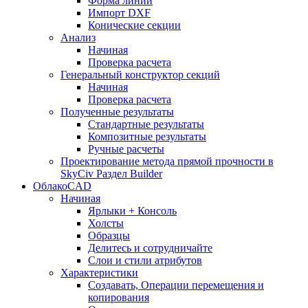
Форма линии
Импорт DXF
Конические секции
Анализ
Начиная
Проверка расчета
Генеральный конструктор секций
Начиная
Проверка расчета
Полученные результаты
Стандартные результаты
Композитные результаты
Ручные расчеты
Проектирование метода прямой прочности в
SkyCiv Раздел Builder
ОблакоCAD
Начиная
Ярлыки + Консоль
Холсты
Образцы
Делитесь и сотрудничайте
Слои и стили атрибутов
Характеристики
Создавать, Операции перемещения и
копирования