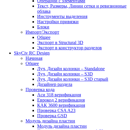
Операции с элементами
Текст, Размеры, Линии сетки и ревизионные
облака
Инструменты выделения
Настройки привязки
Блоки
Импорт/Экспорт
Общее
Экспорт в Structural 3D
Экспорт в конструктор разделов
SkyCiv RC Design
Начиная
Общее
Луч, Дизайн колонки – Standalone
Луч, Дизайн колонки – S3D
Луч, Дизайн колонки – S3D старый
Дизайнер раздела
Проверка кода
Аси 318 верификация
Еврокод 2 верификация
КАК 3600 верификация
Проверка CSA A23
Проверка GSD
Модуль дизайна пластин
Модуль дизайна пластин