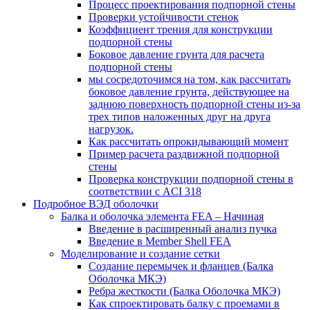
Процесс проектирования подпорной стены
Проверки устойчивости стенок
Коэффициент трения для конструкции
подпорной стены
Боковое давление грунта для расчета
подпорной стены
мы сосредоточимся на том, как рассчитать
боковое давление грунта, действующее на
заднюю поверхность подпорной стены из-за
трех типов наложенных друг на друга
нагрузок.
Как рассчитать опрокидывающий момент
Пример расчета раздвижной подпорной
стены
Проверка конструкции подпорной стены в
соответствии с ACI 318
Подробное ВЭД оболочки
Балка и оболочка элемента FEA – Начиная
Введение в расширенный анализ пучка
Введение в Member Shell FEA
Моделирование и создание сетки
Создание перемычек и фланцев (Балка
Оболочка МКЭ)
Ребра жесткости (Балка Оболочка МКЭ)
Как спроектировать балку с проемами в