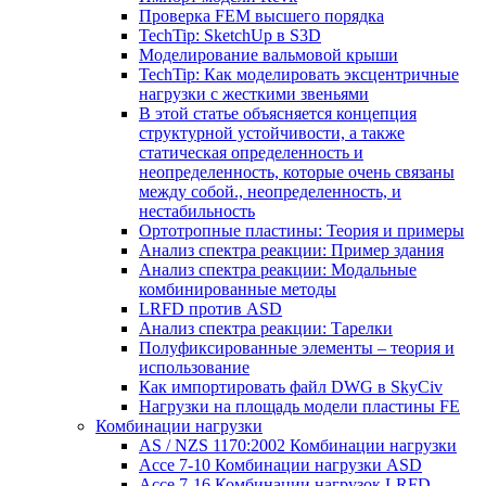
Проверка FEM высшего порядка
TechTip: SketchUp в S3D
Моделирование вальмовой крыши
TechTip: Как моделировать эксцентричные
нагрузки с жесткими звеньями
В этой статье объясняется концепция
структурной устойчивости, а также
статическая определенность и
неопределенность, которые очень связаны
между собой., неопределенность, и
нестабильность
Ортотропные пластины: Теория и примеры
Анализ спектра реакции: Пример здания
Анализ спектра реакции: Модальные
комбинированные методы
LRFD против ASD
Анализ спектра реакции: Тарелки
Полуфиксированные элементы – теория и
использование
Как импортировать файл DWG в SkyCiv
Нагрузки на площадь модели пластины FE
Комбинации нагрузки
AS / NZS 1170:2002 Комбинации нагрузки
Ассе 7-10 Комбинации нагрузки ASD
Ассе 7-16 Комбинации нагрузок LRFD