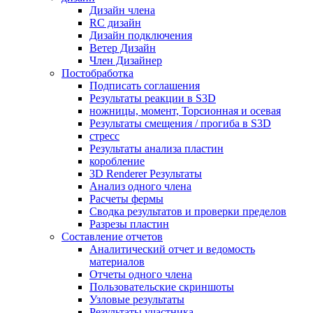
Дизайн члена
RC дизайн
Дизайн подключения
Ветер Дизайн
Член Дизайнер
Постобработка
Подписать соглашения
Результаты реакции в S3D
ножницы, момент, Торсионная и осевая
Результаты смещения / прогиба в S3D
стресс
Результаты анализа пластин
коробление
3D Renderer Результаты
Анализ одного члена
Расчеты фермы
Сводка результатов и проверки пределов
Разрезы пластин
Составление отчетов
Аналитический отчет и ведомость
материалов
Отчеты одного члена
Пользовательские скриншоты
Узловые результаты
Результаты участника