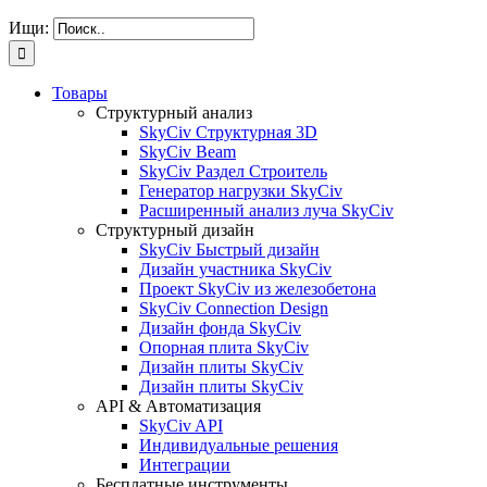
Ищи:
Товары
Структурный анализ
SkyCiv Структурная 3D
SkyCiv Beam
SkyCiv Раздел Строитель
Генератор нагрузки SkyCiv
Расширенный анализ луча SkyCiv
Структурный дизайн
SkyCiv Быстрый дизайн
Дизайн участника SkyCiv
Проект SkyCiv из железобетона
SkyCiv Connection Design
Дизайн фонда SkyCiv
Опорная плита SkyCiv
Дизайн плиты SkyCiv
Дизайн плиты SkyCiv
API & Автоматизация
SkyCiv API
Индивидуальные решения
Интеграции
Бесплатные инструменты