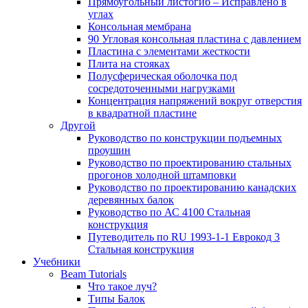
Прямоугольный листогиб – Исправлено в
углах
Консольная мембрана
90 Угловая консольная пластина с давлением
Пластина с элементами жесткости
Плита на стояках
Полусферическая оболочка под
сосредоточенными нагрузками
Концентрация напряжений вокруг отверстия
в квадратной пластине
Другой
Руководство по конструкции подъемных
проушин
Руководство по проектированию стальных
прогонов холодной штамповки
Руководство по проектированию канадских
деревянных балок
Руководство по АС 4100 Стальная
конструкция
Путеводитель по RU 1993-1-1 Еврокод 3
Стальная конструкция
Учебники
Beam Tutorials
Что такое луч?
Типы Балок