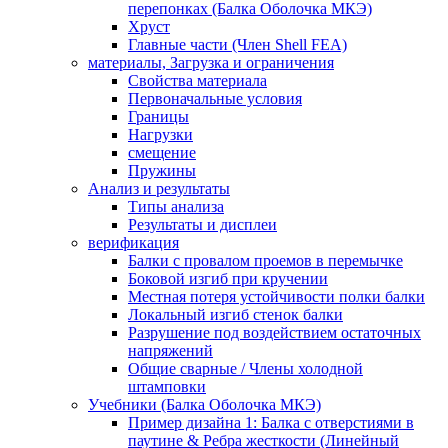
перепонках (Балка Оболочка МКЭ)
Хруст
Главные части (Член Shell FEA)
материалы, Загрузка и ограничения
Свойства материала
Первоначальные условия
Границы
Нагрузки
смещение
Пружины
Анализ и результаты
Типы анализа
Результаты и дисплеи
верификация
Балки с провалом проемов в перемычке
Боковой изгиб при кручении
Местная потеря устойчивости полки балки
Локальный изгиб стенок балки
Разрушение под воздействием остаточных
напряжений
Общие сварные / Члены холодной
штамповки
Учебники (Балка Оболочка МКЭ)
Пример дизайна 1: Балка с отверстиями в
паутине & Ребра жесткости (Линейный