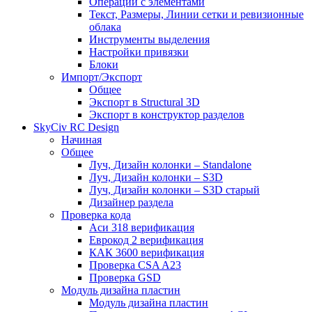
Операции с элементами
Текст, Размеры, Линии сетки и ревизионные
облака
Инструменты выделения
Настройки привязки
Блоки
Импорт/Экспорт
Общее
Экспорт в Structural 3D
Экспорт в конструктор разделов
SkyCiv RC Design
Начиная
Общее
Луч, Дизайн колонки – Standalone
Луч, Дизайн колонки – S3D
Луч, Дизайн колонки – S3D старый
Дизайнер раздела
Проверка кода
Аси 318 верификация
Еврокод 2 верификация
КАК 3600 верификация
Проверка CSA A23
Проверка GSD
Модуль дизайна пластин
Модуль дизайна пластин