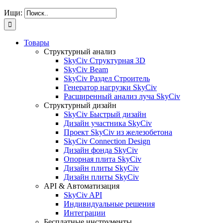
Ищи:
Товары
Структурный анализ
SkyCiv Структурная 3D
SkyCiv Beam
SkyCiv Раздел Строитель
Генератор нагрузки SkyCiv
Расширенный анализ луча SkyCiv
Структурный дизайн
SkyCiv Быстрый дизайн
Дизайн участника SkyCiv
Проект SkyCiv из железобетона
SkyCiv Connection Design
Дизайн фонда SkyCiv
Опорная плита SkyCiv
Дизайн плиты SkyCiv
Дизайн плиты SkyCiv
API & Автоматизация
SkyCiv API
Индивидуальные решения
Интеграции
Бесплатные инструменты