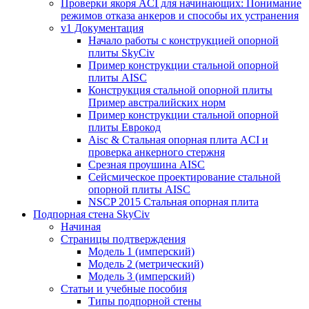
Проверки якоря ACI для начинающих: Понимание
режимов отказа анкеров и способы их устранения
v1 Документация
Начало работы с конструкцией опорной
плиты SkyCiv
Пример конструкции стальной опорной
плиты AISC
Конструкция стальной опорной плиты
Пример австралийских норм
Пример конструкции стальной опорной
плиты Еврокод
Aisc & Стальная опорная плита ACI и
проверка анкерного стержня
Срезная проушина AISC
Сейсмическое проектирование стальной
опорной плиты AISC
NSCP 2015 Стальная опорная плита
Подпорная стена SkyCiv
Начиная
Страницы подтверждения
Модель 1 (имперский)
Модель 2 (метрический)
Модель 3 (имперский)
Статьи и учебные пособия
Типы подпорной стены