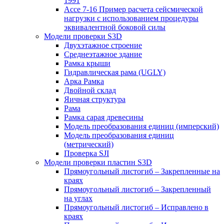
1991
Ассе 7-16 Пример расчета сейсмической
нагрузки с использованием процедуры
эквивалентной боковой силы
Модели проверки S3D
Двухэтажное строение
Среднеэтажное здание
Рамка крыши
Гидравлическая рама (UGLY)
Арка Рамка
Двойной склад
Яичная структура
Рама
Рамка сарая древесины
Модель преобразования единиц (имперский)
Модель преобразования единиц
(метрический)
Проверка SJI
Модели проверки пластин S3D
Прямоугольный листогиб – Закрепленные на
краях
Прямоугольный листогиб – Закрепленный
на углах
Прямоугольный листогиб – Исправлено в
краях