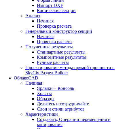
Форма линии
Импорт DXF
Конические секции
Анализ
Начиная
Проверка расчета
Генеральный конструктор секций
Начиная
Проверка расчета
Полученные результаты
Стандартные результаты
Композитные результаты
Ручные расчеты
Проектирование метода прямой прочности в
SkyCiv Раздел Builder
ОблакоCAD
Начиная
Ярлыки + Консоль
Холсты
Образцы
Делитесь и сотрудничайте
Слои и стили атрибутов
Характеристики
Создавать, Операции перемещения и
копирования