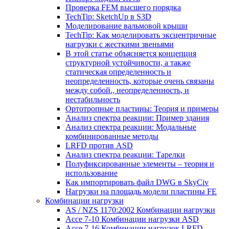
Проверка FEM высшего порядка
TechTip: SketchUp в S3D
Моделирование вальмовой крыши
TechTip: Как моделировать эксцентричные
нагрузки с жесткими звеньями
В этой статье объясняется концепция
структурной устойчивости, а также
статическая определенность и
неопределенность, которые очень связаны
между собой., неопределенность, и
нестабильность
Ортотропные пластины: Теория и примеры
Анализ спектра реакции: Пример здания
Анализ спектра реакции: Модальные
комбинированные методы
LRFD против ASD
Анализ спектра реакции: Тарелки
Полуфиксированные элементы – теория и
использование
Как импортировать файл DWG в SkyCiv
Нагрузки на площадь модели пластины FE
Комбинации нагрузки
AS / NZS 1170:2002 Комбинации нагрузки
Ассе 7-10 Комбинации нагрузки ASD
Ассе 7-16 Комбинации нагрузок LRFD