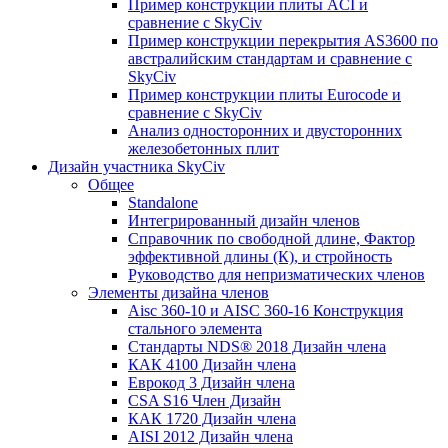
Пример конструкции плиты ACI и
сравнение с SkyCiv
Пример конструкции перекрытия AS3600 по
австралийским стандартам и сравнение с
SkyCiv
Пример конструкции плиты Eurocode и
сравнение с SkyCiv
Анализ односторонних и двусторонних
железобетонных плит
Дизайн участника SkyCiv
Общее
Standalone
Интегрированный дизайн членов
Справочник по свободной длине, Фактор
эффективной длины (К), и стройность
Руководство для непризматических членов
Элементы дизайна членов
Aisc 360-10 и AISC 360-16 Конструкция
стального элемента
Стандарты NDS® 2018 Дизайн члена
КАК 4100 Дизайн члена
Еврокод 3 Дизайн члена
CSA S16 Член Дизайн
КАК 1720 Дизайн члена
AISI 2012 Дизайн члена