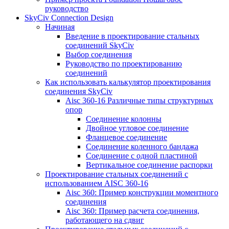
руководство
SkyCiv Connection Design
Начиная
Введение в проектирование стальных
соединений SkyCiv
Выбор соединения
Руководство по проектированию
соединений
Как использовать калькулятор проектирования
соединения SkyCiv
Aisc 360-16 Различные типы структурных
опор
Соединение колонны
Двойное угловое соединение
Фланцевое соединение
Соединение коленного бандажа
Соединение с одной пластиной
Вертикальное соединение распорки
Проектирование стальных соединений с
использованием AISC 360-16
Aisc 360: Пример конструкции моментного
соединения
Aisc 360: Пример расчета соединения,
работающего на сдвиг