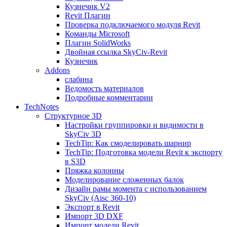
Кузнечик V2
Revit Плагин
Проверка подключаемого модуля Revit
Команды Microsoft
Плагин SolidWorks
Двойная ссылка SkyCiv-Revit
Кузнечик
Addons
слабина
Ведомость материалов
Подробные комментарии
TechNotes
Структурное 3D
Настройки группировки и видимости в
SkyCiv 3D
TechTip: Как смоделировать шарнир
TechTip: Подготовка модели Revit к экспорту
в S3D
Пряжка колонны
Моделирование сложенных балок
Дизайн рамы момента с использованием
SkyCiv (Aisc 360-10)
Экспорт в Revit
Импорт 3D DXF
Импорт модели Revit