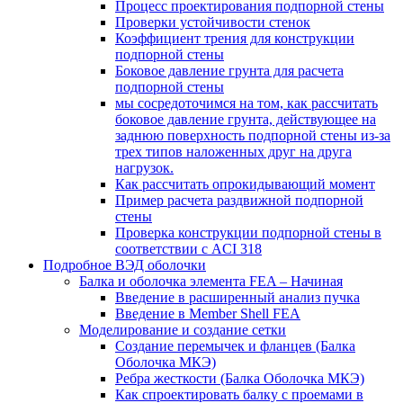
Процесс проектирования подпорной стены
Проверки устойчивости стенок
Коэффициент трения для конструкции
подпорной стены
Боковое давление грунта для расчета
подпорной стены
мы сосредоточимся на том, как рассчитать
боковое давление грунта, действующее на
заднюю поверхность подпорной стены из-за
трех типов наложенных друг на друга
нагрузок.
Как рассчитать опрокидывающий момент
Пример расчета раздвижной подпорной
стены
Проверка конструкции подпорной стены в
соответствии с ACI 318
Подробное ВЭД оболочки
Балка и оболочка элемента FEA – Начиная
Введение в расширенный анализ пучка
Введение в Member Shell FEA
Моделирование и создание сетки
Создание перемычек и фланцев (Балка
Оболочка МКЭ)
Ребра жесткости (Балка Оболочка МКЭ)
Как спроектировать балку с проемами в