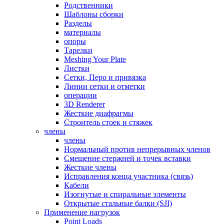
Родственники
Шаблоны сборки
Разделы
материалы
опоры
Тарелки
Meshing Your Plate
Листки
Сетки, Перо и привязка
Линии сетки и отметки
операции
3D Renderer
Жесткие диафрагмы
Строитель стоек и стяжек
члены
члены
Нормальный против непрерывных членов
Смещение стержней и точек вставки
Жесткие члены
Исправления конца участника (связь)
Кабели
Изогнутые и спиральные элементы
Открытые стальные балки (SJI)
Применение нагрузок
Point Loads