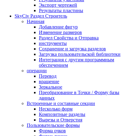
Экспорт чертежей
Результаты пластины
SkyCiv Раздел Строитель
Начиная
Добавление фигур
Изменение размеров
Раздел Свойства и Отправка
инструменты
Сохранение и загрузка разделов
Загрузка пользовательской библиотеки
Интеграция с другим программным
обеспечением
операции
Перевод
вращение
Зеркальное
Преобразование в Точки / Форму базы
данных
Встроенные и составные секции
Несколько форм
Композитные разделы
Вырезы и Отверстия
Пользовательские формы
Форма очков