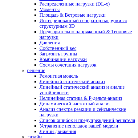
Распределенные нагрузки (DL-х)
Моменты
Площадь & Ветровые нагрузки
Интегрированный генератор нагрузки со
структурным 3D
Предварительно напряженный & Тепловые
нагрузки
Давления
Собственный вес
Загрузить группы
Комбинации нагрузки
Схемы сочетания нагрузок
решение
Ремонтная модель
Линейный статический анализ
Линейный статический анализ и анализ
устойчивости
Нелинейная статика & P-дельта-анализ
Динамический частотный анализ
Анализ спектра реакции и сейсмические
нагрузки
Список ошибок и предупреждений решателя
Устранение неполадок вашей модели
Линии движения
дизайн