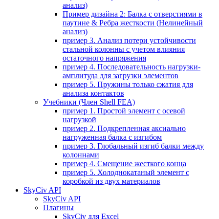
анализ)
Пример дизайна 2: Балка с отверстиями в
паутине & Ребра жесткости (Нелинейный
анализ)
пример 3. Анализ потери устойчивости
стальной колонны с учетом влияния
остаточного напряжения
пример 4. Последовательность нагрузки-
амплитуда для загрузки элементов
пример 5. Пружины только сжатия для
анализа контактов
Учебники (Член Shell FEA)
пример 1. Простой элемент с осевой
нагрузкой
пример 2. Подкрепленная аксиально
нагруженная балка с изгибом
пример 3. Глобальный изгиб балки между
колоннами
пример 4. Смещение жесткого конца
пример 5. Холоднокатаный элемент с
коробкой из двух материалов
SkyCiv API
SkyCiv API
Плагины
SkyCiv для Excel