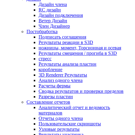
Дизайн члена
RC дизайн
Дизайн подключения
Ветер Дизайн
Член Дизайнер
Постобработка
Подписать соглашения
Результаты реакции в S3D
ножницы, момент, Торсионная и осевая
Результаты смещения / прогиба в S3D
стресс
Результаты анализа пластин
коробление
3D Renderer Результаты
Анализ одного члена
Расчеты фермы
Сводка результатов и проверки пределов
Разрезы пластин
Составление отчетов
Аналитический отчет и ведомость
материалов
Отчеты одного члена
Пользовательские скриншоты
Узловые результаты
Результаты участника