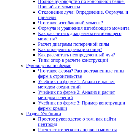
Полное руководство по консольной балке |
Прогибы и моменты
Отклонение луча: Определение, Формула, и
примеры
Что такое изгибающий момент?
Формула и уравнения изгибающего момента
Как рассчитать диаграммы изгибающего
момента?
Расчет диаграмм поперечной силы
Как определить реакцию опор?
Как рассчитать неопределенный луч?
Типы опор в расчете конструкций
Руководства по ферме
Что такое ферма? Распространенные типы
ферм в строительстве
Учебник по ферме 1: Анализ и расчет
методом соединений
Учебник по ферме 2: Анализ и расчет
методом сечений
Учебник по ферме 3: Пример конструкции
фермы крыши
Раздел Учебники
Простое руководство о том, как найти
центроид
Расчет статического / первого момента