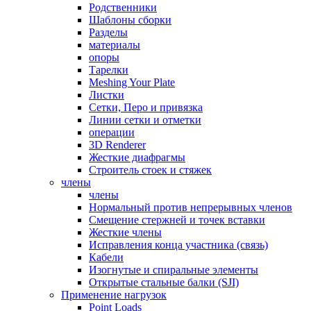
Родственники
Шаблоны сборки
Разделы
материалы
опоры
Тарелки
Meshing Your Plate
Листки
Сетки, Перо и привязка
Линии сетки и отметки
операции
3D Renderer
Жесткие диафрагмы
Строитель стоек и стяжек
члены
члены
Нормальный против непрерывных членов
Смещение стержней и точек вставки
Жесткие члены
Исправления конца участника (связь)
Кабели
Изогнутые и спиральные элементы
Открытые стальные балки (SJI)
Применение нагрузок
Point Loads