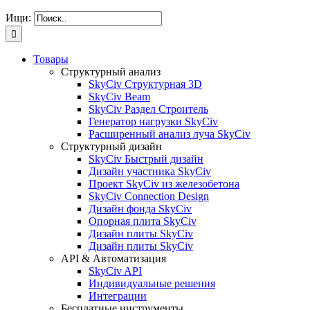
Ищи:
Товары
Структурный анализ
SkyCiv Структурная 3D
SkyCiv Beam
SkyCiv Раздел Строитель
Генератор нагрузки SkyCiv
Расширенный анализ луча SkyCiv
Структурный дизайн
SkyCiv Быстрый дизайн
Дизайн участника SkyCiv
Проект SkyCiv из железобетона
SkyCiv Connection Design
Дизайн фонда SkyCiv
Опорная плита SkyCiv
Дизайн плиты SkyCiv
Дизайн плиты SkyCiv
API & Автоматизация
SkyCiv API
Индивидуальные решения
Интеграции
Бесплатные инструменты