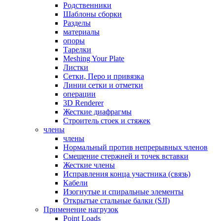
Родственники
Шаблоны сборки
Разделы
материалы
опоры
Тарелки
Meshing Your Plate
Листки
Сетки, Перо и привязка
Линии сетки и отметки
операции
3D Renderer
Жесткие диафрагмы
Строитель стоек и стяжек
члены
члены
Нормальный против непрерывных членов
Смещение стержней и точек вставки
Жесткие члены
Исправления конца участника (связь)
Кабели
Изогнутые и спиральные элементы
Открытые стальные балки (SJI)
Применение нагрузок
Point Loads