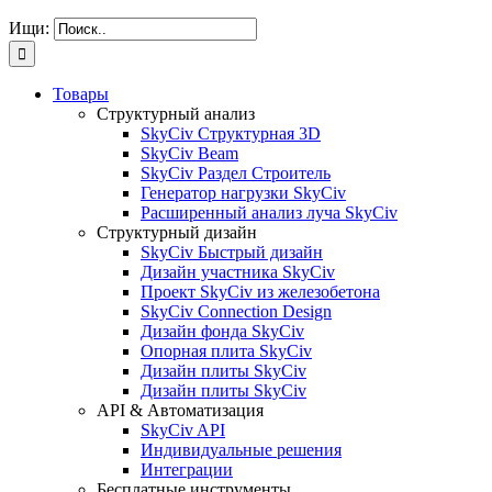
Ищи:
Товары
Структурный анализ
SkyCiv Структурная 3D
SkyCiv Beam
SkyCiv Раздел Строитель
Генератор нагрузки SkyCiv
Расширенный анализ луча SkyCiv
Структурный дизайн
SkyCiv Быстрый дизайн
Дизайн участника SkyCiv
Проект SkyCiv из железобетона
SkyCiv Connection Design
Дизайн фонда SkyCiv
Опорная плита SkyCiv
Дизайн плиты SkyCiv
Дизайн плиты SkyCiv
API & Автоматизация
SkyCiv API
Индивидуальные решения
Интеграции
Бесплатные инструменты