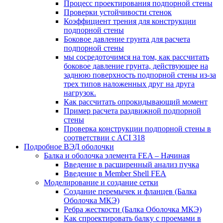
Процесс проектирования подпорной стены
Проверки устойчивости стенок
Коэффициент трения для конструкции
подпорной стены
Боковое давление грунта для расчета
подпорной стены
мы сосредоточимся на том, как рассчитать
боковое давление грунта, действующее на
заднюю поверхность подпорной стены из-за
трех типов наложенных друг на друга
нагрузок.
Как рассчитать опрокидывающий момент
Пример расчета раздвижной подпорной
стены
Проверка конструкции подпорной стены в
соответствии с ACI 318
Подробное ВЭД оболочки
Балка и оболочка элемента FEA – Начиная
Введение в расширенный анализ пучка
Введение в Member Shell FEA
Моделирование и создание сетки
Создание перемычек и фланцев (Балка
Оболочка МКЭ)
Ребра жесткости (Балка Оболочка МКЭ)
Как спроектировать балку с проемами в