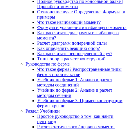
Полное руководство по консольной балке |
Прогибы и моменты
Отклонение луча: Определение, Формула, и
примеры
Что такое изгибающий момент?
Формула и уравнения изгибающего момента
Как рассчитать диаграммы изгибающего
момента?
Расчет диаграмм поперечной силы
Как определить реакцию опор?
Как рассчитать неопределенный луч?
Типы опор в расчете конструкций
Руководства по ферме
Что такое ферма? Распространенные типы
ферм в строительстве
Учебник по ферме 1: Анализ и расчет
методом соединений
Учебник по ферме 2: Анализ и расчет
методом сечений
Учебник по ферме 3: Пример конструкции
фермы крыши
Раздел Учебники
Простое руководство о том, как найти
центроид
Расчет статического / первого момента