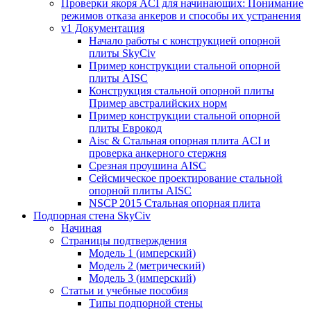
Проверки якоря ACI для начинающих: Понимание
режимов отказа анкеров и способы их устранения
v1 Документация
Начало работы с конструкцией опорной
плиты SkyCiv
Пример конструкции стальной опорной
плиты AISC
Конструкция стальной опорной плиты
Пример австралийских норм
Пример конструкции стальной опорной
плиты Еврокод
Aisc & Стальная опорная плита ACI и
проверка анкерного стержня
Срезная проушина AISC
Сейсмическое проектирование стальной
опорной плиты AISC
NSCP 2015 Стальная опорная плита
Подпорная стена SkyCiv
Начиная
Страницы подтверждения
Модель 1 (имперский)
Модель 2 (метрический)
Модель 3 (имперский)
Статьи и учебные пособия
Типы подпорной стены