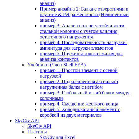
анализ)
Пример дизайна 2: Балка с отверстиями в
паутине & Ребра жесткости (Нелинейный
анализ)
пример 3. Анализ потери устойчивости
стальной колонны с учетом влияния
остаточного напряжения
пример 4. Последовательность нагрузки-
амплитуда для загрузки элементов
пример 5. Пружины только сжатия для
анализа контактов
Учебники (Член Shell FEA)
пример 1. Простой элемент с осевой
нагрузкой
пример 2. Подкрепленная аксиально
нагруженная балка с изгибом
пример 3. Глобальный изгиб балки между
колоннами
пример 4. Смещение жесткого конца
пример 5. Холоднокатаный элемент с
коробкой из двух материалов
SkyCiv API
SkyCiv API
Плагины
SkyCiv для Excel