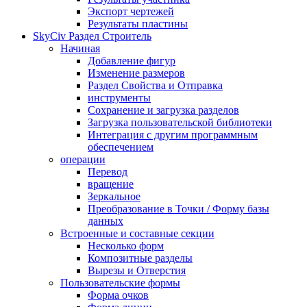
Экспорт чертежей
Результаты пластины
SkyCiv Раздел Строитель
Начиная
Добавление фигур
Изменение размеров
Раздел Свойства и Отправка
инструменты
Сохранение и загрузка разделов
Загрузка пользовательской библиотеки
Интеграция с другим программным
обеспечением
операции
Перевод
вращение
Зеркальное
Преобразование в Точки / Форму базы
данных
Встроенные и составные секции
Несколько форм
Композитные разделы
Вырезы и Отверстия
Пользовательские формы
Форма очков