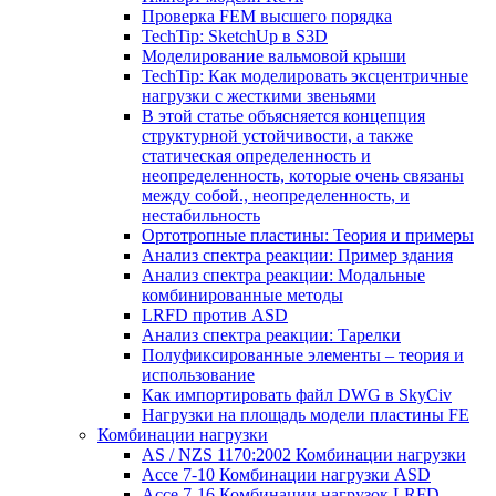
Проверка FEM высшего порядка
TechTip: SketchUp в S3D
Моделирование вальмовой крыши
TechTip: Как моделировать эксцентричные
нагрузки с жесткими звеньями
В этой статье объясняется концепция
структурной устойчивости, а также
статическая определенность и
неопределенность, которые очень связаны
между собой., неопределенность, и
нестабильность
Ортотропные пластины: Теория и примеры
Анализ спектра реакции: Пример здания
Анализ спектра реакции: Модальные
комбинированные методы
LRFD против ASD
Анализ спектра реакции: Тарелки
Полуфиксированные элементы – теория и
использование
Как импортировать файл DWG в SkyCiv
Нагрузки на площадь модели пластины FE
Комбинации нагрузки
AS / NZS 1170:2002 Комбинации нагрузки
Ассе 7-10 Комбинации нагрузки ASD
Ассе 7-16 Комбинации нагрузок LRFD