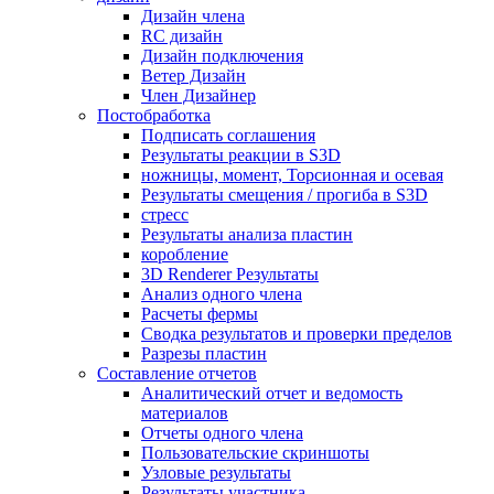
Дизайн члена
RC дизайн
Дизайн подключения
Ветер Дизайн
Член Дизайнер
Постобработка
Подписать соглашения
Результаты реакции в S3D
ножницы, момент, Торсионная и осевая
Результаты смещения / прогиба в S3D
стресс
Результаты анализа пластин
коробление
3D Renderer Результаты
Анализ одного члена
Расчеты фермы
Сводка результатов и проверки пределов
Разрезы пластин
Составление отчетов
Аналитический отчет и ведомость
материалов
Отчеты одного члена
Пользовательские скриншоты
Узловые результаты
Результаты участника