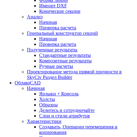
Форма линии
Импорт DXF
Конические секции
Анализ
Начиная
Проверка расчета
Генеральный конструктор секций
Начиная
Проверка расчета
Полученные результаты
Стандартные результаты
Композитные результаты
Ручные расчеты
Проектирование метода прямой прочности в
SkyCiv Раздел Builder
ОблакоCAD
Начиная
Ярлыки + Консоль
Холсты
Образцы
Делитесь и сотрудничайте
Слои и стили атрибутов
Характеристики
Создавать, Операции перемещения и
копирования