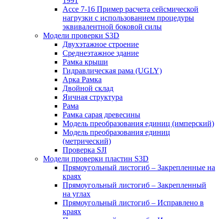
1991
Ассе 7-16 Пример расчета сейсмической
нагрузки с использованием процедуры
эквивалентной боковой силы
Модели проверки S3D
Двухэтажное строение
Среднеэтажное здание
Рамка крыши
Гидравлическая рама (UGLY)
Арка Рамка
Двойной склад
Яичная структура
Рама
Рамка сарая древесины
Модель преобразования единиц (имперский)
Модель преобразования единиц
(метрический)
Проверка SJI
Модели проверки пластин S3D
Прямоугольный листогиб – Закрепленные на
краях
Прямоугольный листогиб – Закрепленный
на углах
Прямоугольный листогиб – Исправлено в
краях