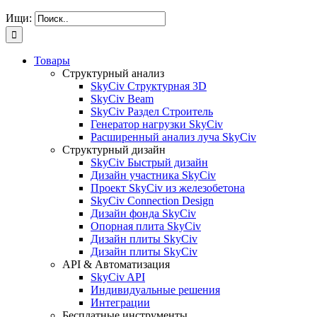
Ищи:
Товары
Структурный анализ
SkyCiv Структурная 3D
SkyCiv Beam
SkyCiv Раздел Строитель
Генератор нагрузки SkyCiv
Расширенный анализ луча SkyCiv
Структурный дизайн
SkyCiv Быстрый дизайн
Дизайн участника SkyCiv
Проект SkyCiv из железобетона
SkyCiv Connection Design
Дизайн фонда SkyCiv
Опорная плита SkyCiv
Дизайн плиты SkyCiv
Дизайн плиты SkyCiv
API & Автоматизация
SkyCiv API
Индивидуальные решения
Интеграции
Бесплатные инструменты