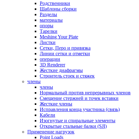
Родственники
Шаблоны сборки
Разделы
материалы
опоры
Тарелки
Meshing Your Plate
Листки
Сетки, Перо и привязка
Линии сетки и отметки
операции
3D Renderer
Жесткие диафрагмы
Строитель стоек и стяжек
члены
члены
Нормальный против непрерывных членов
Смещение стержней и точек вставки
Жесткие члены
Исправления конца участника (связь)
Кабели
Изогнутые и спиральные элементы
Открытые стальные балки (SJI)
Применение нагрузок
Point Loads