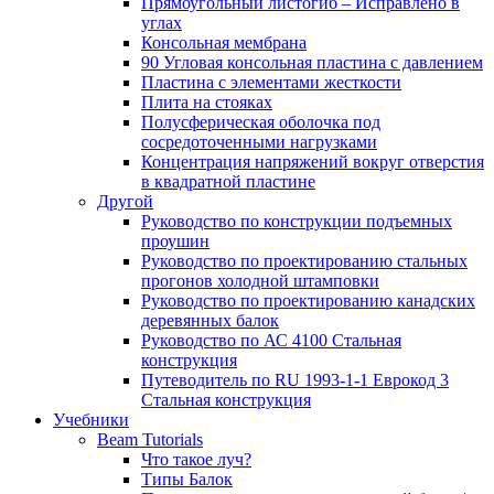
Прямоугольный листогиб – Исправлено в
углах
Консольная мембрана
90 Угловая консольная пластина с давлением
Пластина с элементами жесткости
Плита на стояках
Полусферическая оболочка под
сосредоточенными нагрузками
Концентрация напряжений вокруг отверстия
в квадратной пластине
Другой
Руководство по конструкции подъемных
проушин
Руководство по проектированию стальных
прогонов холодной штамповки
Руководство по проектированию канадских
деревянных балок
Руководство по АС 4100 Стальная
конструкция
Путеводитель по RU 1993-1-1 Еврокод 3
Стальная конструкция
Учебники
Beam Tutorials
Что такое луч?
Типы Балок