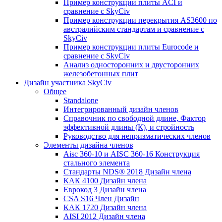
Пример конструкции плиты ACI и
сравнение с SkyCiv
Пример конструкции перекрытия AS3600 по
австралийским стандартам и сравнение с
SkyCiv
Пример конструкции плиты Eurocode и
сравнение с SkyCiv
Анализ односторонних и двусторонних
железобетонных плит
Дизайн участника SkyCiv
Общее
Standalone
Интегрированный дизайн членов
Справочник по свободной длине, Фактор
эффективной длины (К), и стройность
Руководство для непризматических членов
Элементы дизайна членов
Aisc 360-10 и AISC 360-16 Конструкция
стального элемента
Стандарты NDS® 2018 Дизайн члена
КАК 4100 Дизайн члена
Еврокод 3 Дизайн члена
CSA S16 Член Дизайн
КАК 1720 Дизайн члена
AISI 2012 Дизайн члена