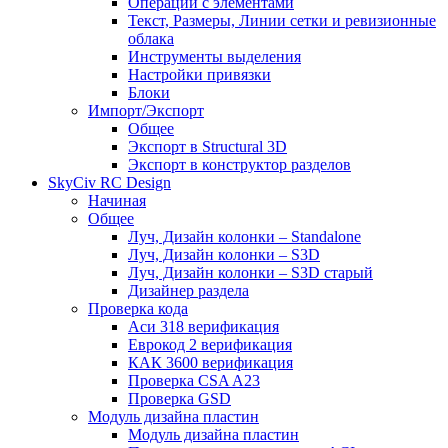
Операции с элементами
Текст, Размеры, Линии сетки и ревизионные
облака
Инструменты выделения
Настройки привязки
Блоки
Импорт/Экспорт
Общее
Экспорт в Structural 3D
Экспорт в конструктор разделов
SkyCiv RC Design
Начиная
Общее
Луч, Дизайн колонки – Standalone
Луч, Дизайн колонки – S3D
Луч, Дизайн колонки – S3D старый
Дизайнер раздела
Проверка кода
Аси 318 верификация
Еврокод 2 верификация
КАК 3600 верификация
Проверка CSA A23
Проверка GSD
Модуль дизайна пластин
Модуль дизайна пластин