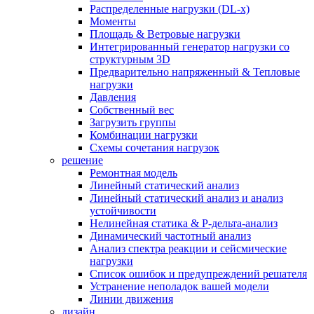
Распределенные нагрузки (DL-х)
Моменты
Площадь & Ветровые нагрузки
Интегрированный генератор нагрузки со
структурным 3D
Предварительно напряженный & Тепловые
нагрузки
Давления
Собственный вес
Загрузить группы
Комбинации нагрузки
Схемы сочетания нагрузок
решение
Ремонтная модель
Линейный статический анализ
Линейный статический анализ и анализ
устойчивости
Нелинейная статика & P-дельта-анализ
Динамический частотный анализ
Анализ спектра реакции и сейсмические
нагрузки
Список ошибок и предупреждений решателя
Устранение неполадок вашей модели
Линии движения
дизайн