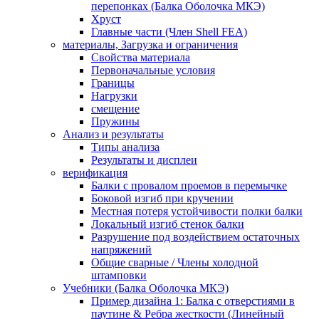
перепонках (Балка Оболочка МКЭ)
Хруст
Главные части (Член Shell FEA)
материалы, Загрузка и ограничения
Свойства материала
Первоначальные условия
Границы
Нагрузки
смещение
Пружины
Анализ и результаты
Типы анализа
Результаты и дисплеи
верификация
Балки с провалом проемов в перемычке
Боковой изгиб при кручении
Местная потеря устойчивости полки балки
Локальный изгиб стенок балки
Разрушение под воздействием остаточных
напряжений
Общие сварные / Члены холодной
штамповки
Учебники (Балка Оболочка МКЭ)
Пример дизайна 1: Балка с отверстиями в
паутине & Ребра жесткости (Линейный