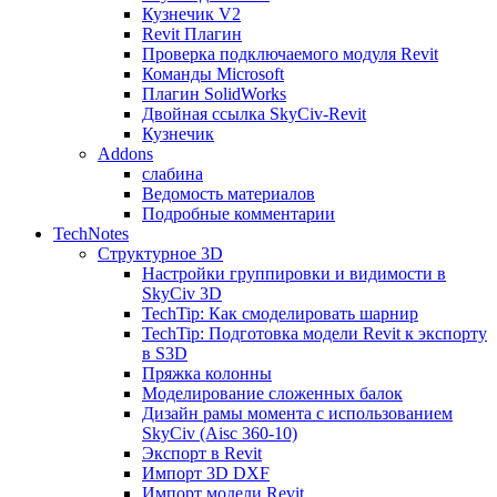
Кузнечик V2
Revit Плагин
Проверка подключаемого модуля Revit
Команды Microsoft
Плагин SolidWorks
Двойная ссылка SkyCiv-Revit
Кузнечик
Addons
слабина
Ведомость материалов
Подробные комментарии
TechNotes
Структурное 3D
Настройки группировки и видимости в
SkyCiv 3D
TechTip: Как смоделировать шарнир
TechTip: Подготовка модели Revit к экспорту
в S3D
Пряжка колонны
Моделирование сложенных балок
Дизайн рамы момента с использованием
SkyCiv (Aisc 360-10)
Экспорт в Revit
Импорт 3D DXF
Импорт модели Revit