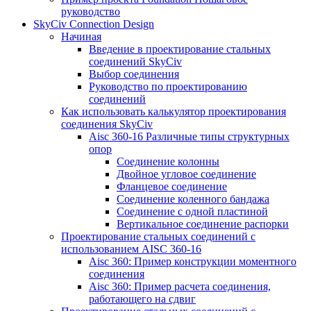
руководство
SkyCiv Connection Design
Начиная
Введение в проектирование стальных
соединений SkyCiv
Выбор соединения
Руководство по проектированию
соединений
Как использовать калькулятор проектирования
соединения SkyCiv
Aisc 360-16 Различные типы структурных
опор
Соединение колонны
Двойное угловое соединение
Фланцевое соединение
Соединение коленного бандажа
Соединение с одной пластиной
Вертикальное соединение распорки
Проектирование стальных соединений с
использованием AISC 360-16
Aisc 360: Пример конструкции моментного
соединения
Aisc 360: Пример расчета соединения,
работающего на сдвиг