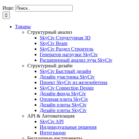
Ищи:
Товары
Структурный анализ
SkyCiv Структурная 3D
SkyCiv Beam
SkyCiv Раздел Строитель
Генератор нагрузки SkyCiv
Расширенный анализ луча SkyCiv
Структурный дизайн
SkyCiv Быстрый дизайн
Дизайн участника SkyCiv
Проект SkyCiv из железобетона
SkyCiv Connection Design
Дизайн фонда SkyCiv
Опорная плита SkyCiv
Дизайн плиты SkyCiv
Дизайн плиты SkyCiv
API & Автоматизация
SkyCiv API
Индивидуальные решения
Интеграции
Бесплатные инструменты