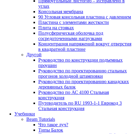
Прямоугольный листогиб – Исправлено в
углах
Консольная мембрана
90 Угловая консольная пластина с давлением
Пластина с элементами жесткости
Плита на стояках
Полусферическая оболочка под
сосредоточенными нагрузками
Концентрация напряжений вокруг отверстия
в квадратной пластине
Другой
Руководство по конструкции подъемных
проушин
Руководство по проектированию стальных
прогонов холодной штамповки
Руководство по проектированию канадских
деревянных балок
Руководство по АС 4100 Стальная
конструкция
Путеводитель по RU 1993-1-1 Еврокод 3
Стальная конструкция
Учебники
Beam Tutorials
Что такое луч?
Типы Балок