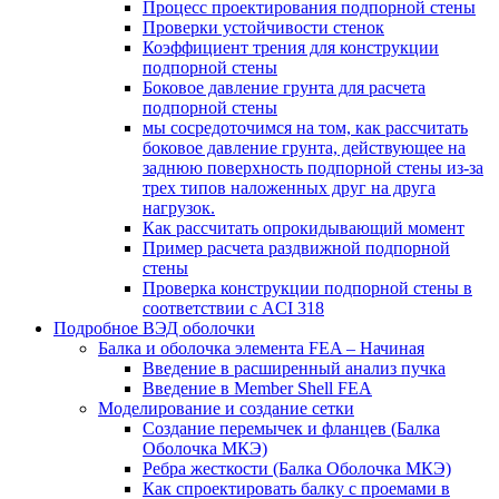
Процесс проектирования подпорной стены
Проверки устойчивости стенок
Коэффициент трения для конструкции
подпорной стены
Боковое давление грунта для расчета
подпорной стены
мы сосредоточимся на том, как рассчитать
боковое давление грунта, действующее на
заднюю поверхность подпорной стены из-за
трех типов наложенных друг на друга
нагрузок.
Как рассчитать опрокидывающий момент
Пример расчета раздвижной подпорной
стены
Проверка конструкции подпорной стены в
соответствии с ACI 318
Подробное ВЭД оболочки
Балка и оболочка элемента FEA – Начиная
Введение в расширенный анализ пучка
Введение в Member Shell FEA
Моделирование и создание сетки
Создание перемычек и фланцев (Балка
Оболочка МКЭ)
Ребра жесткости (Балка Оболочка МКЭ)
Как спроектировать балку с проемами в