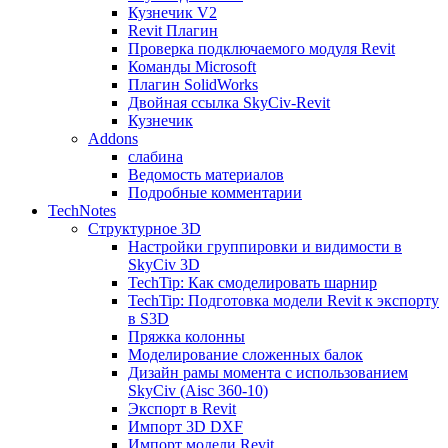
Кузнечик V2
Revit Плагин
Проверка подключаемого модуля Revit
Команды Microsoft
Плагин SolidWorks
Двойная ссылка SkyCiv-Revit
Кузнечик
Addons
слабина
Ведомость материалов
Подробные комментарии
TechNotes
Структурное 3D
Настройки группировки и видимости в
SkyCiv 3D
TechTip: Как смоделировать шарнир
TechTip: Подготовка модели Revit к экспорту
в S3D
Пряжка колонны
Моделирование сложенных балок
Дизайн рамы момента с использованием
SkyCiv (Aisc 360-10)
Экспорт в Revit
Импорт 3D DXF
Импорт модели Revit