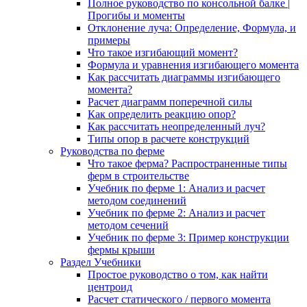
Полное руководство по консольной балке |
Прогибы и моменты
Отклонение луча: Определение, Формула, и
примеры
Что такое изгибающий момент?
Формула и уравнения изгибающего момента
Как рассчитать диаграммы изгибающего
момента?
Расчет диаграмм поперечной силы
Как определить реакцию опор?
Как рассчитать неопределенный луч?
Типы опор в расчете конструкций
Руководства по ферме
Что такое ферма? Распространенные типы
ферм в строительстве
Учебник по ферме 1: Анализ и расчет
методом соединений
Учебник по ферме 2: Анализ и расчет
методом сечений
Учебник по ферме 3: Пример конструкции
фермы крыши
Раздел Учебники
Простое руководство о том, как найти
центроид
Расчет статического / первого момента