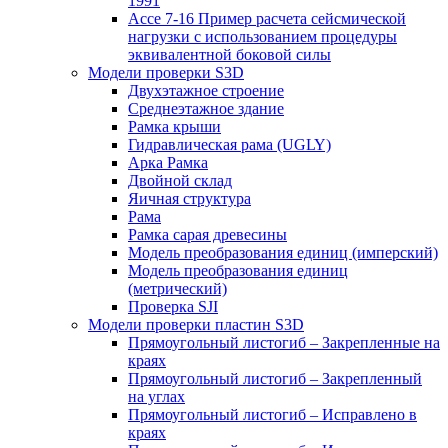
1991
Ассе 7-16 Пример расчета сейсмической
нагрузки с использованием процедуры
эквивалентной боковой силы
Модели проверки S3D
Двухэтажное строение
Среднеэтажное здание
Рамка крыши
Гидравлическая рама (UGLY)
Арка Рамка
Двойной склад
Яичная структура
Рама
Рамка сарая древесины
Модель преобразования единиц (имперский)
Модель преобразования единиц
(метрический)
Проверка SJI
Модели проверки пластин S3D
Прямоугольный листогиб – Закрепленные на
краях
Прямоугольный листогиб – Закрепленный
на углах
Прямоугольный листогиб – Исправлено в
краях