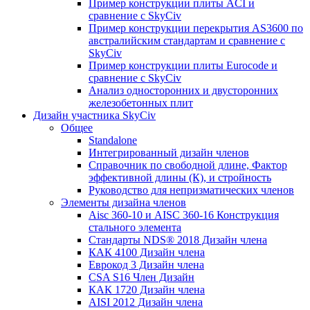
Пример конструкции плиты ACI и
сравнение с SkyCiv
Пример конструкции перекрытия AS3600 по
австралийским стандартам и сравнение с
SkyCiv
Пример конструкции плиты Eurocode и
сравнение с SkyCiv
Анализ односторонних и двусторонних
железобетонных плит
Дизайн участника SkyCiv
Общее
Standalone
Интегрированный дизайн членов
Справочник по свободной длине, Фактор
эффективной длины (К), и стройность
Руководство для непризматических членов
Элементы дизайна членов
Aisc 360-10 и AISC 360-16 Конструкция
стального элемента
Стандарты NDS® 2018 Дизайн члена
КАК 4100 Дизайн члена
Еврокод 3 Дизайн члена
CSA S16 Член Дизайн
КАК 1720 Дизайн члена
AISI 2012 Дизайн члена