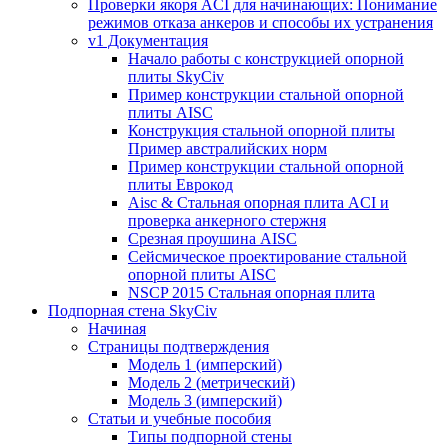
Проверки якоря ACI для начинающих: Понимание
режимов отказа анкеров и способы их устранения
v1 Документация
Начало работы с конструкцией опорной
плиты SkyCiv
Пример конструкции стальной опорной
плиты AISC
Конструкция стальной опорной плиты
Пример австралийских норм
Пример конструкции стальной опорной
плиты Еврокод
Aisc & Стальная опорная плита ACI и
проверка анкерного стержня
Срезная проушина AISC
Сейсмическое проектирование стальной
опорной плиты AISC
NSCP 2015 Стальная опорная плита
Подпорная стена SkyCiv
Начиная
Страницы подтверждения
Модель 1 (имперский)
Модель 2 (метрический)
Модель 3 (имперский)
Статьи и учебные пособия
Типы подпорной стены