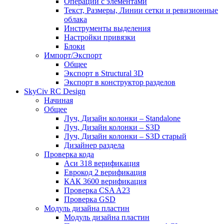
Операции с элементами
Текст, Размеры, Линии сетки и ревизионные
облака
Инструменты выделения
Настройки привязки
Блоки
Импорт/Экспорт
Общее
Экспорт в Structural 3D
Экспорт в конструктор разделов
SkyCiv RC Design
Начиная
Общее
Луч, Дизайн колонки – Standalone
Луч, Дизайн колонки – S3D
Луч, Дизайн колонки – S3D старый
Дизайнер раздела
Проверка кода
Аси 318 верификация
Еврокод 2 верификация
КАК 3600 верификация
Проверка CSA A23
Проверка GSD
Модуль дизайна пластин
Модуль дизайна пластин