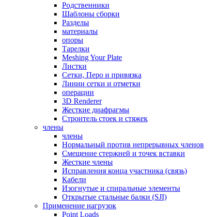
Родственники
Шаблоны сборки
Разделы
материалы
опоры
Тарелки
Meshing Your Plate
Листки
Сетки, Перо и привязка
Линии сетки и отметки
операции
3D Renderer
Жесткие диафрагмы
Строитель стоек и стяжек
члены
члены
Нормальный против непрерывных членов
Смещение стержней и точек вставки
Жесткие члены
Исправления конца участника (связь)
Кабели
Изогнутые и спиральные элементы
Открытые стальные балки (SJI)
Применение нагрузок
Point Loads