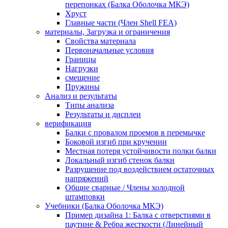
перепонках (Балка Оболочка МКЭ)
Хруст
Главные части (Член Shell FEA)
материалы, Загрузка и ограничения
Свойства материала
Первоначальные условия
Границы
Нагрузки
смещение
Пружины
Анализ и результаты
Типы анализа
Результаты и дисплеи
верификация
Балки с провалом проемов в перемычке
Боковой изгиб при кручении
Местная потеря устойчивости полки балки
Локальный изгиб стенок балки
Разрушение под воздействием остаточных
напряжений
Общие сварные / Члены холодной
штамповки
Учебники (Балка Оболочка МКЭ)
Пример дизайна 1: Балка с отверстиями в
паутине & Ребра жесткости (Линейный