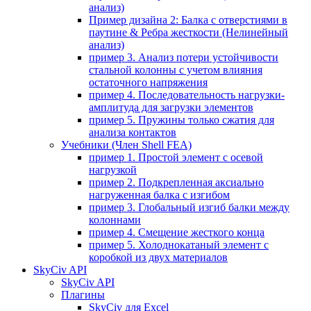
анализ)
Пример дизайна 2: Балка с отверстиями в
паутине & Ребра жесткости (Нелинейный
анализ)
пример 3. Анализ потери устойчивости
стальной колонны с учетом влияния
остаточного напряжения
пример 4. Последовательность нагрузки-
амплитуда для загрузки элементов
пример 5. Пружины только сжатия для
анализа контактов
Учебники (Член Shell FEA)
пример 1. Простой элемент с осевой
нагрузкой
пример 2. Подкрепленная аксиально
нагруженная балка с изгибом
пример 3. Глобальный изгиб балки между
колоннами
пример 4. Смещение жесткого конца
пример 5. Холоднокатаный элемент с
коробкой из двух материалов
SkyCiv API
SkyCiv API
Плагины
SkyCiv для Excel