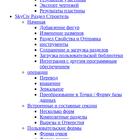
Экспорт чертежей
Результаты пластины
SkyCiv Раздел Строитель
Начиная
Добавление фигур
Изменение размеров
Раздел Свойства и Отправка
инструменты
Сохранение и загрузка разделов
Загрузка пользовательской библиотеки
Интеграция с другим программным
обеспечением
операции
Перевод
вращение
Зеркальное
Преобразование в Точки / Форму базы
данных
Встроенные и составные секции
Несколько форм
Композитные разделы
Вырезы и Отверстия
Пользовательские формы
Форма очков