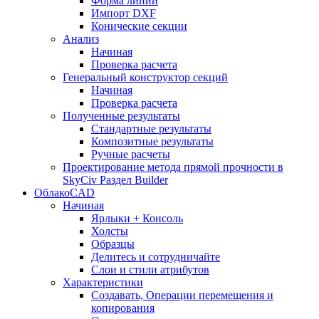
Форма линии
Импорт DXF
Конические секции
Анализ
Начиная
Проверка расчета
Генеральный конструктор секций
Начиная
Проверка расчета
Полученные результаты
Стандартные результаты
Композитные результаты
Ручные расчеты
Проектирование метода прямой прочности в
SkyCiv Раздел Builder
ОблакоCAD
Начиная
Ярлыки + Консоль
Холсты
Образцы
Делитесь и сотрудничайте
Слои и стили атрибутов
Характеристики
Создавать, Операции перемещения и
копирования