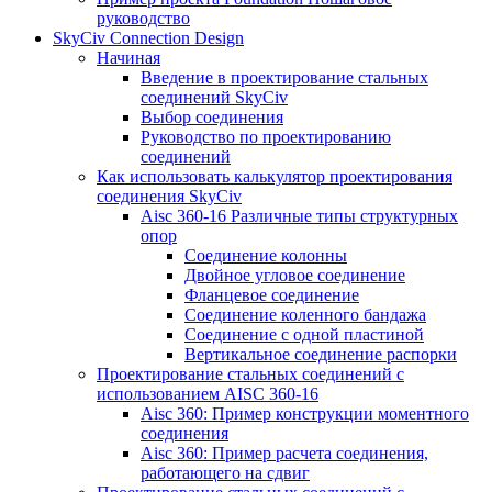
руководство
SkyCiv Connection Design
Начиная
Введение в проектирование стальных
соединений SkyCiv
Выбор соединения
Руководство по проектированию
соединений
Как использовать калькулятор проектирования
соединения SkyCiv
Aisc 360-16 Различные типы структурных
опор
Соединение колонны
Двойное угловое соединение
Фланцевое соединение
Соединение коленного бандажа
Соединение с одной пластиной
Вертикальное соединение распорки
Проектирование стальных соединений с
использованием AISC 360-16
Aisc 360: Пример конструкции моментного
соединения
Aisc 360: Пример расчета соединения,
работающего на сдвиг