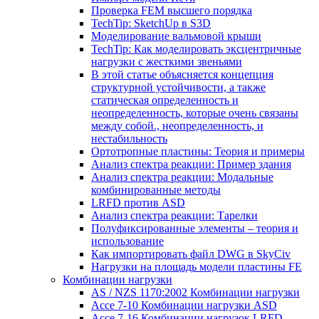
Проверка FEM высшего порядка
TechTip: SketchUp в S3D
Моделирование вальмовой крыши
TechTip: Как моделировать эксцентричные
нагрузки с жесткими звеньями
В этой статье объясняется концепция
структурной устойчивости, а также
статическая определенность и
неопределенность, которые очень связаны
между собой., неопределенность, и
нестабильность
Ортотропные пластины: Теория и примеры
Анализ спектра реакции: Пример здания
Анализ спектра реакции: Модальные
комбинированные методы
LRFD против ASD
Анализ спектра реакции: Тарелки
Полуфиксированные элементы – теория и
использование
Как импортировать файл DWG в SkyCiv
Нагрузки на площадь модели пластины FE
Комбинации нагрузки
AS / NZS 1170:2002 Комбинации нагрузки
Ассе 7-10 Комбинации нагрузки ASD
Ассе 7-16 Комбинации нагрузок LRFD