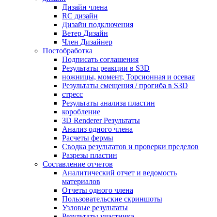
Дизайн члена
RC дизайн
Дизайн подключения
Ветер Дизайн
Член Дизайнер
Постобработка
Подписать соглашения
Результаты реакции в S3D
ножницы, момент, Торсионная и осевая
Результаты смещения / прогиба в S3D
стресс
Результаты анализа пластин
коробление
3D Renderer Результаты
Анализ одного члена
Расчеты фермы
Сводка результатов и проверки пределов
Разрезы пластин
Составление отчетов
Аналитический отчет и ведомость
материалов
Отчеты одного члена
Пользовательские скриншоты
Узловые результаты
Результаты участника