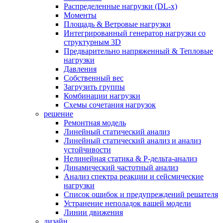
Распределенные нагрузки (DL-х)
Моменты
Площадь & Ветровые нагрузки
Интегрированный генератор нагрузки со
структурным 3D
Предварительно напряженный & Тепловые
нагрузки
Давления
Собственный вес
Загрузить группы
Комбинации нагрузки
Схемы сочетания нагрузок
решение
Ремонтная модель
Линейный статический анализ
Линейный статический анализ и анализ
устойчивости
Нелинейная статика & P-дельта-анализ
Динамический частотный анализ
Анализ спектра реакции и сейсмические
нагрузки
Список ошибок и предупреждений решателя
Устранение неполадок вашей модели
Линии движения
дизайн