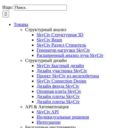
Ищи:
Товары
Структурный анализ
SkyCiv Структурная 3D
SkyCiv Beam
SkyCiv Раздел Строитель
Генератор нагрузки SkyCiv
Расширенный анализ луча SkyCiv
Структурный дизайн
SkyCiv Быстрый дизайн
Дизайн участника SkyCiv
Проект SkyCiv из железобетона
SkyCiv Connection Design
Дизайн фонда SkyCiv
Опорная плита SkyCiv
Дизайн плиты SkyCiv
Дизайн плиты SkyCiv
API & Автоматизация
SkyCiv API
Индивидуальные решения
Интеграции
Бесплатные инструменты