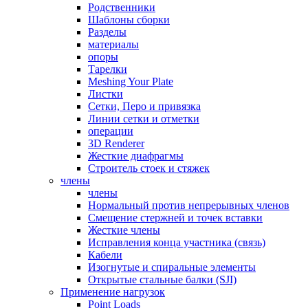
Родственники
Шаблоны сборки
Разделы
материалы
опоры
Тарелки
Meshing Your Plate
Листки
Сетки, Перо и привязка
Линии сетки и отметки
операции
3D Renderer
Жесткие диафрагмы
Строитель стоек и стяжек
члены
члены
Нормальный против непрерывных членов
Смещение стержней и точек вставки
Жесткие члены
Исправления конца участника (связь)
Кабели
Изогнутые и спиральные элементы
Открытые стальные балки (SJI)
Применение нагрузок
Point Loads