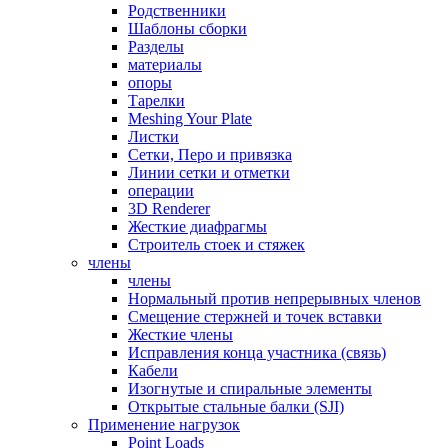
Родственники
Шаблоны сборки
Разделы
материалы
опоры
Тарелки
Meshing Your Plate
Листки
Сетки, Перо и привязка
Линии сетки и отметки
операции
3D Renderer
Жесткие диафрагмы
Строитель стоек и стяжек
члены
члены
Нормальный против непрерывных членов
Смещение стержней и точек вставки
Жесткие члены
Исправления конца участника (связь)
Кабели
Изогнутые и спиральные элементы
Открытые стальные балки (SJI)
Применение нагрузок
Point Loads