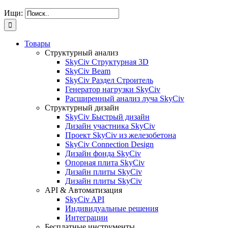
Ищи:
Товары
Структурный анализ
SkyCiv Структурная 3D
SkyCiv Beam
SkyCiv Раздел Строитель
Генератор нагрузки SkyCiv
Расширенный анализ луча SkyCiv
Структурный дизайн
SkyCiv Быстрый дизайн
Дизайн участника SkyCiv
Проект SkyCiv из железобетона
SkyCiv Connection Design
Дизайн фонда SkyCiv
Опорная плита SkyCiv
Дизайн плиты SkyCiv
Дизайн плиты SkyCiv
API & Автоматизация
SkyCiv API
Индивидуальные решения
Интеграции
Бесплатные инструменты