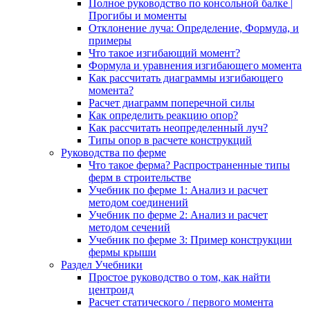
Полное руководство по консольной балке |
Прогибы и моменты
Отклонение луча: Определение, Формула, и
примеры
Что такое изгибающий момент?
Формула и уравнения изгибающего момента
Как рассчитать диаграммы изгибающего
момента?
Расчет диаграмм поперечной силы
Как определить реакцию опор?
Как рассчитать неопределенный луч?
Типы опор в расчете конструкций
Руководства по ферме
Что такое ферма? Распространенные типы
ферм в строительстве
Учебник по ферме 1: Анализ и расчет
методом соединений
Учебник по ферме 2: Анализ и расчет
методом сечений
Учебник по ферме 3: Пример конструкции
фермы крыши
Раздел Учебники
Простое руководство о том, как найти
центроид
Расчет статического / первого момента