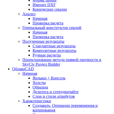
Форма линии
Импорт DXF
Конические секции
Анализ
Начиная
Проверка расчета
Генеральный конструктор секций
Начиная
Проверка расчета
Полученные результаты
Стандартные результаты
Композитные результаты
Ручные расчеты
Проектирование метода прямой прочности в
SkyCiv Раздел Builder
ОблакоCAD
Начиная
Ярлыки + Консоль
Холсты
Образцы
Делитесь и сотрудничайте
Слои и стили атрибутов
Характеристики
Создавать, Операции перемещения и
копирования