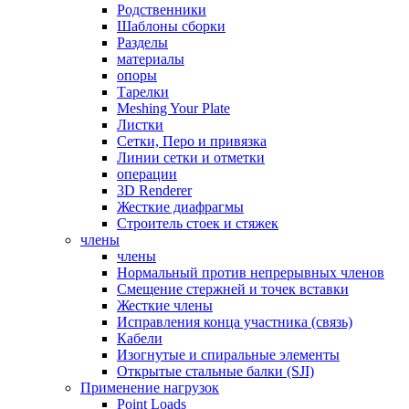
Родственники
Шаблоны сборки
Разделы
материалы
опоры
Тарелки
Meshing Your Plate
Листки
Сетки, Перо и привязка
Линии сетки и отметки
операции
3D Renderer
Жесткие диафрагмы
Строитель стоек и стяжек
члены
члены
Нормальный против непрерывных членов
Смещение стержней и точек вставки
Жесткие члены
Исправления конца участника (связь)
Кабели
Изогнутые и спиральные элементы
Открытые стальные балки (SJI)
Применение нагрузок
Point Loads