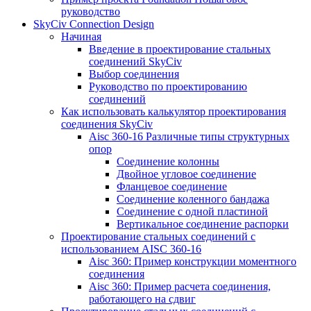
руководство
SkyCiv Connection Design
Начиная
Введение в проектирование стальных
соединений SkyCiv
Выбор соединения
Руководство по проектированию
соединений
Как использовать калькулятор проектирования
соединения SkyCiv
Aisc 360-16 Различные типы структурных
опор
Соединение колонны
Двойное угловое соединение
Фланцевое соединение
Соединение коленного бандажа
Соединение с одной пластиной
Вертикальное соединение распорки
Проектирование стальных соединений с
использованием AISC 360-16
Aisc 360: Пример конструкции моментного
соединения
Aisc 360: Пример расчета соединения,
работающего на сдвиг