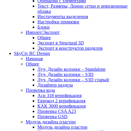
Операции с элементами
Текст, Размеры, Линии сетки и ревизионные
облака
Инструменты выделения
Настройки привязки
Блоки
Импорт/Экспорт
Общее
Экспорт в Structural 3D
Экспорт в конструктор разделов
SkyCiv RC Design
Начиная
Общее
Луч, Дизайн колонки – Standalone
Луч, Дизайн колонки – S3D
Луч, Дизайн колонки – S3D старый
Дизайнер раздела
Проверка кода
Аси 318 верификация
Еврокод 2 верификация
КАК 3600 верификация
Проверка CSA A23
Проверка GSD
Модуль дизайна пластин
Модуль дизайна пластин