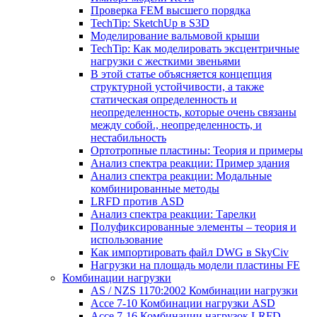
Проверка FEM высшего порядка
TechTip: SketchUp в S3D
Моделирование вальмовой крыши
TechTip: Как моделировать эксцентричные
нагрузки с жесткими звеньями
В этой статье объясняется концепция
структурной устойчивости, а также
статическая определенность и
неопределенность, которые очень связаны
между собой., неопределенность, и
нестабильность
Ортотропные пластины: Теория и примеры
Анализ спектра реакции: Пример здания
Анализ спектра реакции: Модальные
комбинированные методы
LRFD против ASD
Анализ спектра реакции: Тарелки
Полуфиксированные элементы – теория и
использование
Как импортировать файл DWG в SkyCiv
Нагрузки на площадь модели пластины FE
Комбинации нагрузки
AS / NZS 1170:2002 Комбинации нагрузки
Ассе 7-10 Комбинации нагрузки ASD
Ассе 7-16 Комбинации нагрузок LRFD