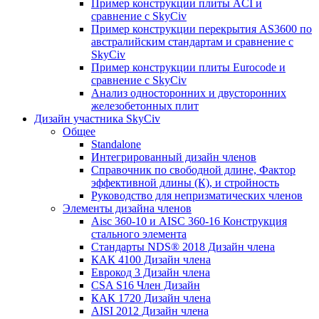
Пример конструкции плиты ACI и
сравнение с SkyCiv
Пример конструкции перекрытия AS3600 по
австралийским стандартам и сравнение с
SkyCiv
Пример конструкции плиты Eurocode и
сравнение с SkyCiv
Анализ односторонних и двусторонних
железобетонных плит
Дизайн участника SkyCiv
Общее
Standalone
Интегрированный дизайн членов
Справочник по свободной длине, Фактор
эффективной длины (К), и стройность
Руководство для непризматических членов
Элементы дизайна членов
Aisc 360-10 и AISC 360-16 Конструкция
стального элемента
Стандарты NDS® 2018 Дизайн члена
КАК 4100 Дизайн члена
Еврокод 3 Дизайн члена
CSA S16 Член Дизайн
КАК 1720 Дизайн члена
AISI 2012 Дизайн члена