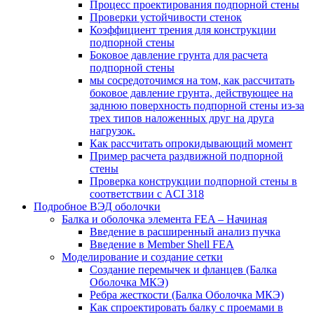
Процесс проектирования подпорной стены
Проверки устойчивости стенок
Коэффициент трения для конструкции
подпорной стены
Боковое давление грунта для расчета
подпорной стены
мы сосредоточимся на том, как рассчитать
боковое давление грунта, действующее на
заднюю поверхность подпорной стены из-за
трех типов наложенных друг на друга
нагрузок.
Как рассчитать опрокидывающий момент
Пример расчета раздвижной подпорной
стены
Проверка конструкции подпорной стены в
соответствии с ACI 318
Подробное ВЭД оболочки
Балка и оболочка элемента FEA – Начиная
Введение в расширенный анализ пучка
Введение в Member Shell FEA
Моделирование и создание сетки
Создание перемычек и фланцев (Балка
Оболочка МКЭ)
Ребра жесткости (Балка Оболочка МКЭ)
Как спроектировать балку с проемами в