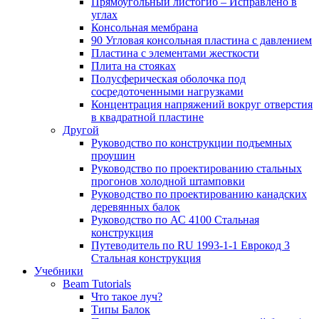
Прямоугольный листогиб – Исправлено в
углах
Консольная мембрана
90 Угловая консольная пластина с давлением
Пластина с элементами жесткости
Плита на стояках
Полусферическая оболочка под
сосредоточенными нагрузками
Концентрация напряжений вокруг отверстия
в квадратной пластине
Другой
Руководство по конструкции подъемных
проушин
Руководство по проектированию стальных
прогонов холодной штамповки
Руководство по проектированию канадских
деревянных балок
Руководство по АС 4100 Стальная
конструкция
Путеводитель по RU 1993-1-1 Еврокод 3
Стальная конструкция
Учебники
Beam Tutorials
Что такое луч?
Типы Балок