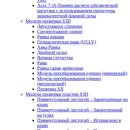
1991
Ассе 7-16 Пример расчета сейсмической
нагрузки с использованием процедуры
эквивалентной боковой силы
Модели проверки S3D
Двухэтажное строение
Среднеэтажное здание
Рамка крыши
Гидравлическая рама (UGLY)
Арка Рамка
Двойной склад
Яичная структура
Рама
Рамка сарая древесины
Модель преобразования единиц (имперский)
Модель преобразования единиц
(метрический)
Проверка SJI
Модели проверки пластин S3D
Прямоугольный листогиб – Закрепленные на
краях
Прямоугольный листогиб – Закрепленный
на углах
Прямоугольный листогиб – Исправлено в
краях