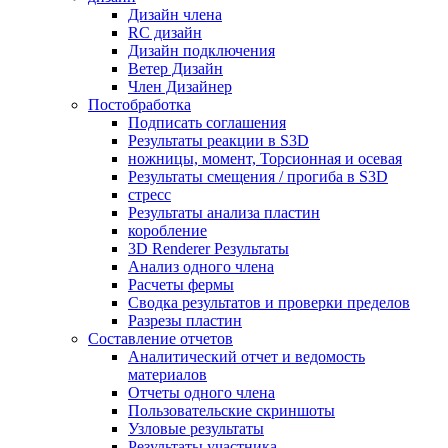
Дизайн члена
RC дизайн
Дизайн подключения
Ветер Дизайн
Член Дизайнер
Постобработка
Подписать соглашения
Результаты реакции в S3D
ножницы, момент, Торсионная и осевая
Результаты смещения / прогиба в S3D
стресс
Результаты анализа пластин
коробление
3D Renderer Результаты
Анализ одного члена
Расчеты фермы
Сводка результатов и проверки пределов
Разрезы пластин
Составление отчетов
Аналитический отчет и ведомость
материалов
Отчеты одного члена
Пользовательские скриншоты
Узловые результаты
Результаты участника