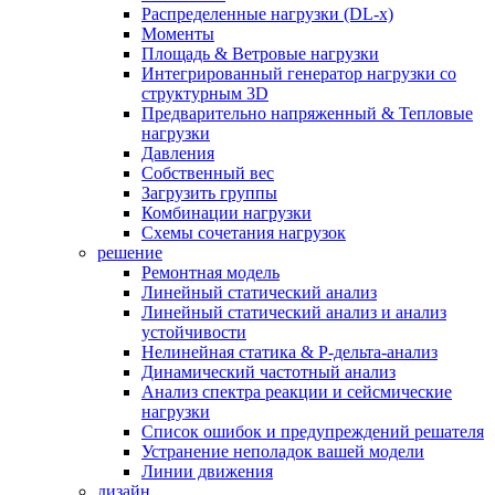
Распределенные нагрузки (DL-х)
Моменты
Площадь & Ветровые нагрузки
Интегрированный генератор нагрузки со
структурным 3D
Предварительно напряженный & Тепловые
нагрузки
Давления
Собственный вес
Загрузить группы
Комбинации нагрузки
Схемы сочетания нагрузок
решение
Ремонтная модель
Линейный статический анализ
Линейный статический анализ и анализ
устойчивости
Нелинейная статика & P-дельта-анализ
Динамический частотный анализ
Анализ спектра реакции и сейсмические
нагрузки
Список ошибок и предупреждений решателя
Устранение неполадок вашей модели
Линии движения
дизайн