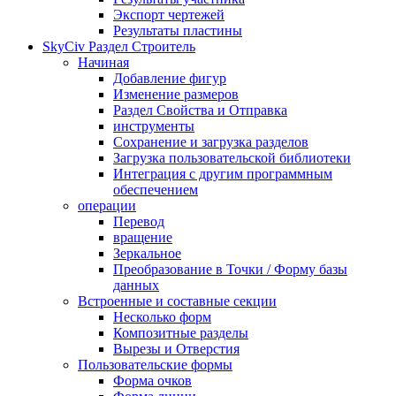
Экспорт чертежей
Результаты пластины
SkyCiv Раздел Строитель
Начиная
Добавление фигур
Изменение размеров
Раздел Свойства и Отправка
инструменты
Сохранение и загрузка разделов
Загрузка пользовательской библиотеки
Интеграция с другим программным
обеспечением
операции
Перевод
вращение
Зеркальное
Преобразование в Точки / Форму базы
данных
Встроенные и составные секции
Несколько форм
Композитные разделы
Вырезы и Отверстия
Пользовательские формы
Форма очков