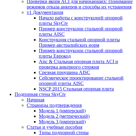
Проверки якоря ACI для начинающих: Понимание
режимов отказа анкеров и способы их устранения
v1 Документация
Начало работы с конструкцией опорной
плиты SkyCiv
Пример конструкции стальной опорной
плиты AISC
Конструкция стальной опорной плиты
Пример австралийских норм
Пример конструкции стальной опорной
плиты Еврокод
Aisc & Стальная опорная плита ACI и
проверка анкерного стержня
Срезная проушина AISC
Сейсмическое проектирование стальной
опорной плиты AISC
NSCP 2015 Стальная опорная плита
Подпорная стена SkyCiv
Начиная
Страницы подтверждения
Модель 1 (имперский)
Модель 2 (метрический)
Модель 3 (имперский)
Статьи и учебные пособия
Типы подпорной стены