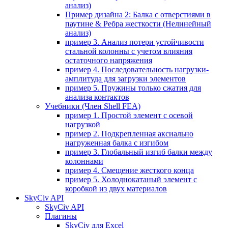
анализ)
Пример дизайна 2: Балка с отверстиями в
паутине & Ребра жесткости (Нелинейный
анализ)
пример 3. Анализ потери устойчивости
стальной колонны с учетом влияния
остаточного напряжения
пример 4. Последовательность нагрузки-
амплитуда для загрузки элементов
пример 5. Пружины только сжатия для
анализа контактов
Учебники (Член Shell FEA)
пример 1. Простой элемент с осевой
нагрузкой
пример 2. Подкрепленная аксиально
нагруженная балка с изгибом
пример 3. Глобальный изгиб балки между
колоннами
пример 4. Смещение жесткого конца
пример 5. Холоднокатаный элемент с
коробкой из двух материалов
SkyCiv API
SkyCiv API
Плагины
SkyCiv для Excel