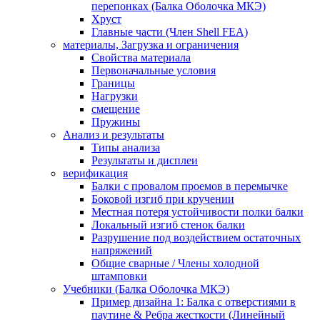
перепонках (Балка Оболочка МКЭ)
Хруст
Главные части (Член Shell FEA)
материалы, Загрузка и ограничения
Свойства материала
Первоначальные условия
Границы
Нагрузки
смещение
Пружины
Анализ и результаты
Типы анализа
Результаты и дисплеи
верификация
Балки с провалом проемов в перемычке
Боковой изгиб при кручении
Местная потеря устойчивости полки балки
Локальный изгиб стенок балки
Разрушение под воздействием остаточных
напряжений
Общие сварные / Члены холодной
штамповки
Учебники (Балка Оболочка МКЭ)
Пример дизайна 1: Балка с отверстиями в
паутине & Ребра жесткости (Линейный