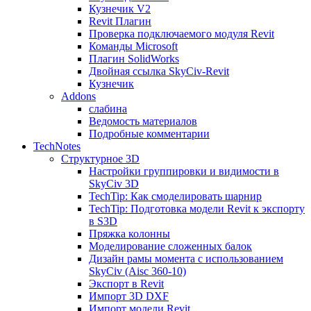
Кузнечик V2
Revit Плагин
Проверка подключаемого модуля Revit
Команды Microsoft
Плагин SolidWorks
Двойная ссылка SkyCiv-Revit
Кузнечик
Addons
слабина
Ведомость материалов
Подробные комментарии
TechNotes
Структурное 3D
Настройки группировки и видимости в
SkyCiv 3D
TechTip: Как смоделировать шарнир
TechTip: Подготовка модели Revit к экспорту
в S3D
Пряжка колонны
Моделирование сложенных балок
Дизайн рамы момента с использованием
SkyCiv (Aisc 360-10)
Экспорт в Revit
Импорт 3D DXF
Импорт модели Revit