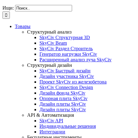
Ищи:
Товары
Структурный анализ
SkyCiv Структурная 3D
SkyCiv Beam
SkyCiv Раздел Строитель
Генератор нагрузки SkyCiv
Расширенный анализ луча SkyCiv
Структурный дизайн
SkyCiv Быстрый дизайн
Дизайн участника SkyCiv
Проект SkyCiv из железобетона
SkyCiv Connection Design
Дизайн фонда SkyCiv
Опорная плита SkyCiv
Дизайн плиты SkyCiv
Дизайн плиты SkyCiv
API & Автоматизация
SkyCiv API
Индивидуальные решения
Интеграции
Бесплатные инструменты