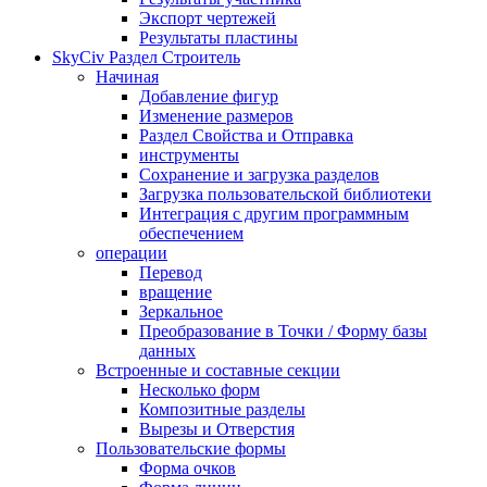
Экспорт чертежей
Результаты пластины
SkyCiv Раздел Строитель
Начиная
Добавление фигур
Изменение размеров
Раздел Свойства и Отправка
инструменты
Сохранение и загрузка разделов
Загрузка пользовательской библиотеки
Интеграция с другим программным
обеспечением
операции
Перевод
вращение
Зеркальное
Преобразование в Точки / Форму базы
данных
Встроенные и составные секции
Несколько форм
Композитные разделы
Вырезы и Отверстия
Пользовательские формы
Форма очков