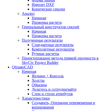
Форма линии
Импорт DXF
Конические секции
Анализ
Начиная
Проверка расчета
Генеральный конструктор секций
Начиная
Проверка расчета
Полученные результаты
Стандартные результаты
Композитные результаты
Ручные расчеты
Проектирование метода прямой прочности в
SkyCiv Раздел Builder
ОблакоCAD
Начиная
Ярлыки + Консоль
Холсты
Образцы
Делитесь и сотрудничайте
Слои и стили атрибутов
Характеристики
Создавать, Операции перемещения и
копирования