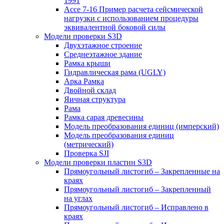
1991
Ассе 7-16 Пример расчета сейсмической
нагрузки с использованием процедуры
эквивалентной боковой силы
Модели проверки S3D
Двухэтажное строение
Среднеэтажное здание
Рамка крыши
Гидравлическая рама (UGLY)
Арка Рамка
Двойной склад
Яичная структура
Рама
Рамка сарая древесины
Модель преобразования единиц (имперский)
Модель преобразования единиц
(метрический)
Проверка SJI
Модели проверки пластин S3D
Прямоугольный листогиб – Закрепленные на
краях
Прямоугольный листогиб – Закрепленный
на углах
Прямоугольный листогиб – Исправлено в
краях