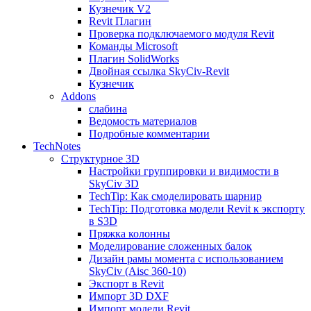
Кузнечик V2
Revit Плагин
Проверка подключаемого модуля Revit
Команды Microsoft
Плагин SolidWorks
Двойная ссылка SkyCiv-Revit
Кузнечик
Addons
слабина
Ведомость материалов
Подробные комментарии
TechNotes
Структурное 3D
Настройки группировки и видимости в
SkyCiv 3D
TechTip: Как смоделировать шарнир
TechTip: Подготовка модели Revit к экспорту
в S3D
Пряжка колонны
Моделирование сложенных балок
Дизайн рамы момента с использованием
SkyCiv (Aisc 360-10)
Экспорт в Revit
Импорт 3D DXF
Импорт модели Revit