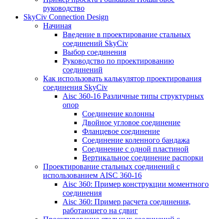
руководство
SkyCiv Connection Design
Начиная
Введение в проектирование стальных
соединений SkyCiv
Выбор соединения
Руководство по проектированию
соединений
Как использовать калькулятор проектирования
соединения SkyCiv
Aisc 360-16 Различные типы структурных
опор
Соединение колонны
Двойное угловое соединение
Фланцевое соединение
Соединение коленного бандажа
Соединение с одной пластиной
Вертикальное соединение распорки
Проектирование стальных соединений с
использованием AISC 360-16
Aisc 360: Пример конструкции моментного
соединения
Aisc 360: Пример расчета соединения,
работающего на сдвиг