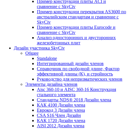
Пример конструкции плиты ACI и
сравнение с SkyCiv
Пример конструкции перекрытия AS3600 по
австралийским стандартам и сравнение с
SkyCiv
Пример конструкции плиты Eurocode и
сравнение с SkyCiv
Анализ односторонних и двусторонних
железобетонных плит
Дизайн участника SkyCiv
Общее
Standalone
Интегрированный дизайн членов
Справочник по свободной длине, Фактор
эффективной длины (К), и стройность
Руководство для непризматических членов
Элементы дизайна членов
Aisc 360-10 и AISC 360-16 Конструкция
стального элемента
Стандарты NDS® 2018 Дизайн члена
КАК 4100 Дизайн члена
Еврокод 3 Дизайн члена
CSA S16 Член Дизайн
КАК 1720 Дизайн члена
AISI 2012 Дизайн члена