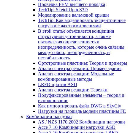
Проверка FEM высшего порядка
TechTip: SketchUp в S3D
Моделирование вальмовой крыши
TechTip: Как моделировать эксцентричные
нагрузки с жесткими звеньями
В этой статье объясняется концепция
структурной устойчивости, а также
статическая определенность и
неопределенность, которые очень связаны
между собой., неопределенность, и
нестабильность
Ортотропные пластины: Теория и примеры
Анализ спектра реакции: Пример здания
Анализ спектра реакции: Модальные
комбинированные методы
LRFD против ASD
Анализ спектра реакции: Тарелки
Полуфиксированные элементы – теория и
использование
Как импортировать файл DWG в SkyCiv
Нагрузки на площадь модели пластины FE
Комбинации нагрузки
AS / NZS 1170:2002 Комбинации нагрузки
Ассе 7-10 Комбинации нагрузки ASD
Ассе 7-16 Комбинации нагрузок LRFD