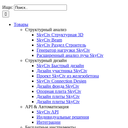
Ищи:
Товары
Структурный анализ
SkyCiv Структурная 3D
SkyCiv Beam
SkyCiv Раздел Строитель
Генератор нагрузки SkyCiv
Расширенный анализ луча SkyCiv
Структурный дизайн
SkyCiv Быстрый дизайн
Дизайн участника SkyCiv
Проект SkyCiv из железобетона
SkyCiv Connection Design
Дизайн фонда SkyCiv
Опорная плита SkyCiv
Дизайн плиты SkyCiv
Дизайн плиты SkyCiv
API & Автоматизация
SkyCiv API
Индивидуальные решения
Интеграции
Бесплатные инструменты