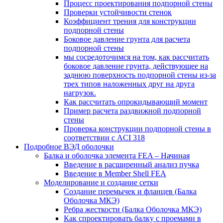
Процесс проектирования подпорной стены
Проверки устойчивости стенок
Коэффициент трения для конструкции
подпорной стены
Боковое давление грунта для расчета
подпорной стены
мы сосредоточимся на том, как рассчитать
боковое давление грунта, действующее на
заднюю поверхность подпорной стены из-за
трех типов наложенных друг на друга
нагрузок.
Как рассчитать опрокидывающий момент
Пример расчета раздвижной подпорной
стены
Проверка конструкции подпорной стены в
соответствии с ACI 318
Подробное ВЭД оболочки
Балка и оболочка элемента FEA – Начиная
Введение в расширенный анализ пучка
Введение в Member Shell FEA
Моделирование и создание сетки
Создание перемычек и фланцев (Балка
Оболочка МКЭ)
Ребра жесткости (Балка Оболочка МКЭ)
Как спроектировать балку с проемами в