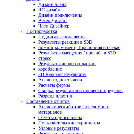
Дизайн члена
RC дизайн
Дизайн подключения
Ветер Дизайн
Член Дизайнер
Постобработка
Подписать соглашения
Результаты реакции в S3D
ножницы, момент, Торсионная и осевая
Результаты смещения / прогиба в S3D
стресс
Результаты анализа пластин
коробление
3D Renderer Результаты
Анализ одного члена
Расчеты фермы
Сводка результатов и проверки пределов
Разрезы пластин
Составление отчетов
Аналитический отчет и ведомость
материалов
Отчеты одного члена
Пользовательские скриншоты
Узловые результаты
Результаты участника