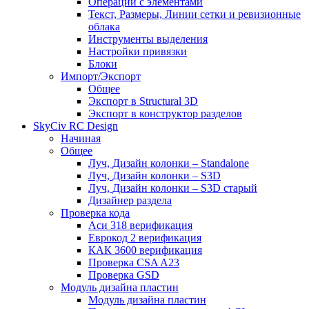
Операции с элементами
Текст, Размеры, Линии сетки и ревизионные
облака
Инструменты выделения
Настройки привязки
Блоки
Импорт/Экспорт
Общее
Экспорт в Structural 3D
Экспорт в конструктор разделов
SkyCiv RC Design
Начиная
Общее
Луч, Дизайн колонки – Standalone
Луч, Дизайн колонки – S3D
Луч, Дизайн колонки – S3D старый
Дизайнер раздела
Проверка кода
Аси 318 верификация
Еврокод 2 верификация
КАК 3600 верификация
Проверка CSA A23
Проверка GSD
Модуль дизайна пластин
Модуль дизайна пластин