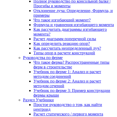
Полное руководство по консольной балке |
Прогибы и моменты
Отклонение луча: Определение, Формула, и
примеры
Что такое изгибающий момент?
Формула и уравнения изгибающего момента
Как рассчитать диаграммы изгибающего
момента?
Расчет диаграмм поперечной силы
Как определить реакцию опор?
Как рассчитать неопределенный луч?
Типы опор в расчете конструкций
Руководства по ферме
Что такое ферма? Распространенные типы
ферм в строительстве
Учебник по ферме 1: Анализ и расчет
методом соединений
Учебник по ферме 2: Анализ и расчет
методом сечений
Учебник по ферме 3: Пример конструкции
фермы крыши
Раздел Учебники
Простое руководство о том, как найти
центроид
Расчет статического / первого момента