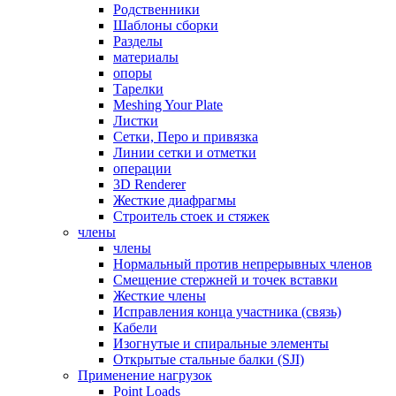
Родственники
Шаблоны сборки
Разделы
материалы
опоры
Тарелки
Meshing Your Plate
Листки
Сетки, Перо и привязка
Линии сетки и отметки
операции
3D Renderer
Жесткие диафрагмы
Строитель стоек и стяжек
члены
члены
Нормальный против непрерывных членов
Смещение стержней и точек вставки
Жесткие члены
Исправления конца участника (связь)
Кабели
Изогнутые и спиральные элементы
Открытые стальные балки (SJI)
Применение нагрузок
Point Loads