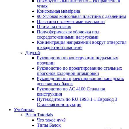
Прямоугольный листогиб – Исправлено в
углах
Консольная мембрана
90 Угловая консольная пластина с давлением
Пластина с элементами жесткости
Плита на стояках
Полусферическая оболочка под
сосредоточенными нагрузками
Концентрация напряжений вокруг отверстия
в квадратной пластине
Другой
Руководство по конструкции подъемных
проушин
Руководство по проектированию стальных
прогонов холодной штамповки
Руководство по проектированию канадских
деревянных балок
Руководство по АС 4100 Стальная
конструкция
Путеводитель по RU 1993-1-1 Еврокод 3
Стальная конструкция
Учебники
Beam Tutorials
Что такое луч?
Типы Балок