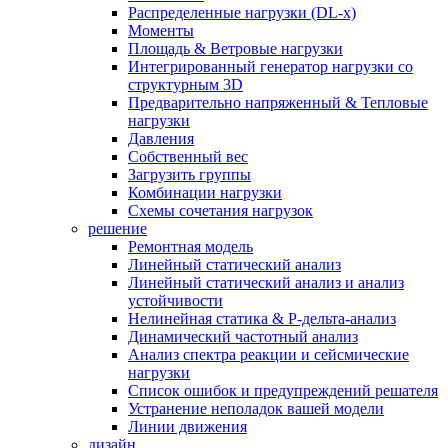
Распределенные нагрузки (DL-х)
Моменты
Площадь & Ветровые нагрузки
Интегрированный генератор нагрузки со
структурным 3D
Предварительно напряженный & Тепловые
нагрузки
Давления
Собственный вес
Загрузить группы
Комбинации нагрузки
Схемы сочетания нагрузок
решение
Ремонтная модель
Линейный статический анализ
Линейный статический анализ и анализ
устойчивости
Нелинейная статика & P-дельта-анализ
Динамический частотный анализ
Анализ спектра реакции и сейсмические
нагрузки
Список ошибок и предупреждений решателя
Устранение неполадок вашей модели
Линии движения
дизайн