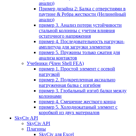
анализ)
Пример дизайна 2: Балка с отверстиями в
паутине & Ребра жесткости (Нелинейный
анализ)
пример 3. Анализ потери устойчивости
стальной колонны с учетом влияния
остаточного напряжения
пример 4. Последовательность нагрузки-
амплитуда для загрузки элементов
пример 5. Пружины только сжатия для
анализа контактов
Учебники (Член Shell FEA)
пример 1. Простой элемент с осевой
нагрузкой
пример 2. Подкрепленная аксиально
нагруженная балка с изгибом
пример 3. Глобальный изгиб балки между
колоннами
пример 4. Смещение жесткого конца
пример 5. Холоднокатаный элемент с
коробкой из двух материалов
SkyCiv API
SkyCiv API
Плагины
SkyCiv для Excel