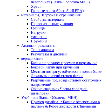
перепонках (Балка Оболочка МКЭ)
Хруст
Главные части (Член Shell FEA)
материалы, Загрузка и ограничения
Свойства материала
Первоначальные условия
Границы
Нагрузки
смещение
Пружины
Анализ и результаты
Типы анализа
Результаты и дисплеи
верификация
Балки с провалом проемов в перемычке
Боковой изгиб при кручении
Местная потеря устойчивости полки балки
Локальный изгиб стенок балки
Разрушение под воздействием остаточных
напряжений
Общие сварные / Члены холодной
штамповки
Учебники (Балка Оболочка МКЭ)
Пример дизайна 1: Балка с отверстиями в
паутине & Ребра жесткости (Линейный