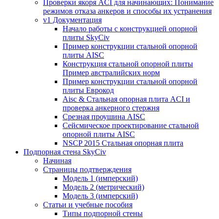
Проверки якоря ACI для начинающих: Понимание
режимов отказа анкеров и способы их устранения
v1 Документация
Начало работы с конструкцией опорной
плиты SkyCiv
Пример конструкции стальной опорной
плиты AISC
Конструкция стальной опорной плиты
Пример австралийских норм
Пример конструкции стальной опорной
плиты Еврокод
Aisc & Стальная опорная плита ACI и
проверка анкерного стержня
Срезная проушина AISC
Сейсмическое проектирование стальной
опорной плиты AISC
NSCP 2015 Стальная опорная плита
Подпорная стена SkyCiv
Начиная
Страницы подтверждения
Модель 1 (имперский)
Модель 2 (метрический)
Модель 3 (имперский)
Статьи и учебные пособия
Типы подпорной стены