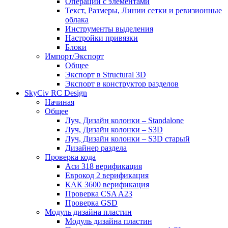
Операции с элементами
Текст, Размеры, Линии сетки и ревизионные
облака
Инструменты выделения
Настройки привязки
Блоки
Импорт/Экспорт
Общее
Экспорт в Structural 3D
Экспорт в конструктор разделов
SkyCiv RC Design
Начиная
Общее
Луч, Дизайн колонки – Standalone
Луч, Дизайн колонки – S3D
Луч, Дизайн колонки – S3D старый
Дизайнер раздела
Проверка кода
Аси 318 верификация
Еврокод 2 верификация
КАК 3600 верификация
Проверка CSA A23
Проверка GSD
Модуль дизайна пластин
Модуль дизайна пластин