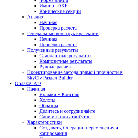
Форма линии
Импорт DXF
Конические секции
Анализ
Начиная
Проверка расчета
Генеральный конструктор секций
Начиная
Проверка расчета
Полученные результаты
Стандартные результаты
Композитные результаты
Ручные расчеты
Проектирование метода прямой прочности в
SkyCiv Раздел Builder
ОблакоCAD
Начиная
Ярлыки + Консоль
Холсты
Образцы
Делитесь и сотрудничайте
Слои и стили атрибутов
Характеристики
Создавать, Операции перемещения и
копирования