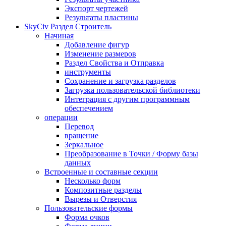
Экспорт чертежей
Результаты пластины
SkyCiv Раздел Строитель
Начиная
Добавление фигур
Изменение размеров
Раздел Свойства и Отправка
инструменты
Сохранение и загрузка разделов
Загрузка пользовательской библиотеки
Интеграция с другим программным
обеспечением
операции
Перевод
вращение
Зеркальное
Преобразование в Точки / Форму базы
данных
Встроенные и составные секции
Несколько форм
Композитные разделы
Вырезы и Отверстия
Пользовательские формы
Форма очков