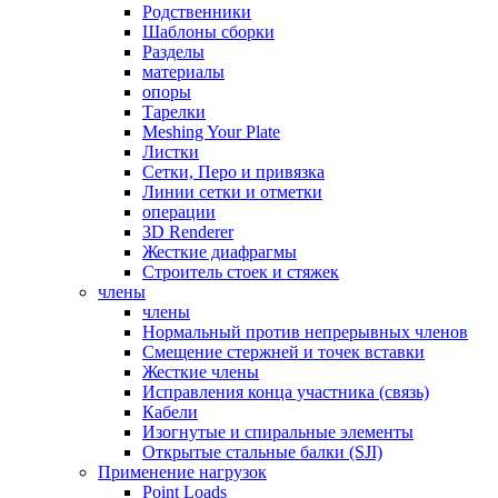
Родственники
Шаблоны сборки
Разделы
материалы
опоры
Тарелки
Meshing Your Plate
Листки
Сетки, Перо и привязка
Линии сетки и отметки
операции
3D Renderer
Жесткие диафрагмы
Строитель стоек и стяжек
члены
члены
Нормальный против непрерывных членов
Смещение стержней и точек вставки
Жесткие члены
Исправления конца участника (связь)
Кабели
Изогнутые и спиральные элементы
Открытые стальные балки (SJI)
Применение нагрузок
Point Loads