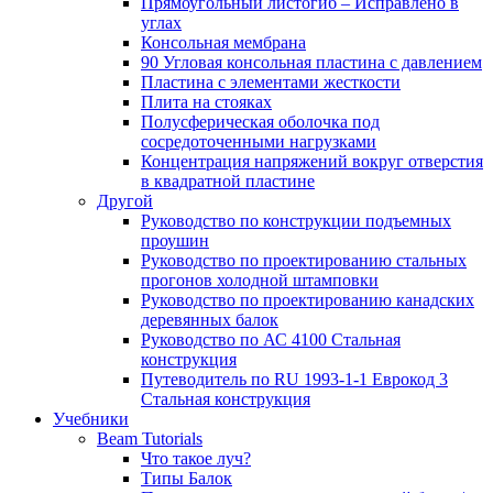
Прямоугольный листогиб – Исправлено в
углах
Консольная мембрана
90 Угловая консольная пластина с давлением
Пластина с элементами жесткости
Плита на стояках
Полусферическая оболочка под
сосредоточенными нагрузками
Концентрация напряжений вокруг отверстия
в квадратной пластине
Другой
Руководство по конструкции подъемных
проушин
Руководство по проектированию стальных
прогонов холодной штамповки
Руководство по проектированию канадских
деревянных балок
Руководство по АС 4100 Стальная
конструкция
Путеводитель по RU 1993-1-1 Еврокод 3
Стальная конструкция
Учебники
Beam Tutorials
Что такое луч?
Типы Балок