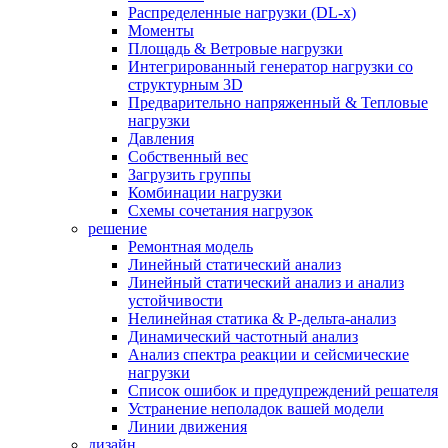
Распределенные нагрузки (DL-х)
Моменты
Площадь & Ветровые нагрузки
Интегрированный генератор нагрузки со
структурным 3D
Предварительно напряженный & Тепловые
нагрузки
Давления
Собственный вес
Загрузить группы
Комбинации нагрузки
Схемы сочетания нагрузок
решение
Ремонтная модель
Линейный статический анализ
Линейный статический анализ и анализ
устойчивости
Нелинейная статика & P-дельта-анализ
Динамический частотный анализ
Анализ спектра реакции и сейсмические
нагрузки
Список ошибок и предупреждений решателя
Устранение неполадок вашей модели
Линии движения
дизайн