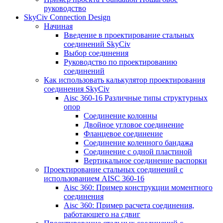
руководство
SkyCiv Connection Design
Начиная
Введение в проектирование стальных
соединений SkyCiv
Выбор соединения
Руководство по проектированию
соединений
Как использовать калькулятор проектирования
соединения SkyCiv
Aisc 360-16 Различные типы структурных
опор
Соединение колонны
Двойное угловое соединение
Фланцевое соединение
Соединение коленного бандажа
Соединение с одной пластиной
Вертикальное соединение распорки
Проектирование стальных соединений с
использованием AISC 360-16
Aisc 360: Пример конструкции моментного
соединения
Aisc 360: Пример расчета соединения,
работающего на сдвиг