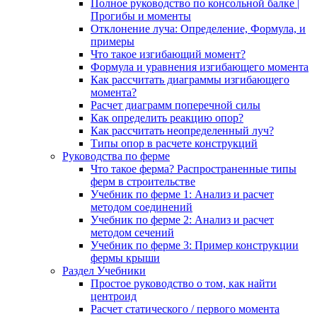
Полное руководство по консольной балке |
Прогибы и моменты
Отклонение луча: Определение, Формула, и
примеры
Что такое изгибающий момент?
Формула и уравнения изгибающего момента
Как рассчитать диаграммы изгибающего
момента?
Расчет диаграмм поперечной силы
Как определить реакцию опор?
Как рассчитать неопределенный луч?
Типы опор в расчете конструкций
Руководства по ферме
Что такое ферма? Распространенные типы
ферм в строительстве
Учебник по ферме 1: Анализ и расчет
методом соединений
Учебник по ферме 2: Анализ и расчет
методом сечений
Учебник по ферме 3: Пример конструкции
фермы крыши
Раздел Учебники
Простое руководство о том, как найти
центроид
Расчет статического / первого момента