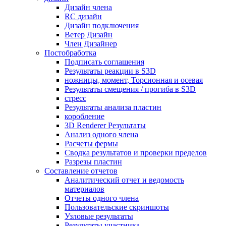
Дизайн члена
RC дизайн
Дизайн подключения
Ветер Дизайн
Член Дизайнер
Постобработка
Подписать соглашения
Результаты реакции в S3D
ножницы, момент, Торсионная и осевая
Результаты смещения / прогиба в S3D
стресс
Результаты анализа пластин
коробление
3D Renderer Результаты
Анализ одного члена
Расчеты фермы
Сводка результатов и проверки пределов
Разрезы пластин
Составление отчетов
Аналитический отчет и ведомость
материалов
Отчеты одного члена
Пользовательские скриншоты
Узловые результаты
Результаты участника