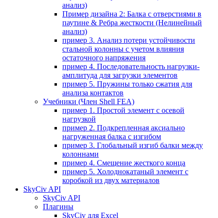
анализ)
Пример дизайна 2: Балка с отверстиями в
паутине & Ребра жесткости (Нелинейный
анализ)
пример 3. Анализ потери устойчивости
стальной колонны с учетом влияния
остаточного напряжения
пример 4. Последовательность нагрузки-
амплитуда для загрузки элементов
пример 5. Пружины только сжатия для
анализа контактов
Учебники (Член Shell FEA)
пример 1. Простой элемент с осевой
нагрузкой
пример 2. Подкрепленная аксиально
нагруженная балка с изгибом
пример 3. Глобальный изгиб балки между
колоннами
пример 4. Смещение жесткого конца
пример 5. Холоднокатаный элемент с
коробкой из двух материалов
SkyCiv API
SkyCiv API
Плагины
SkyCiv для Excel