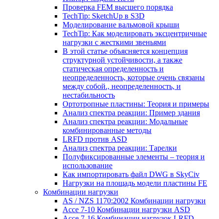
Проверка FEM высшего порядка
TechTip: SketchUp в S3D
Моделирование вальмовой крыши
TechTip: Как моделировать эксцентричные
нагрузки с жесткими звеньями
В этой статье объясняется концепция
структурной устойчивости, а также
статическая определенность и
неопределенность, которые очень связаны
между собой., неопределенность, и
нестабильность
Ортотропные пластины: Теория и примеры
Анализ спектра реакции: Пример здания
Анализ спектра реакции: Модальные
комбинированные методы
LRFD против ASD
Анализ спектра реакции: Тарелки
Полуфиксированные элементы – теория и
использование
Как импортировать файл DWG в SkyCiv
Нагрузки на площадь модели пластины FE
Комбинации нагрузки
AS / NZS 1170:2002 Комбинации нагрузки
Ассе 7-10 Комбинации нагрузки ASD
Ассе 7-16 Комбинации нагрузок LRFD