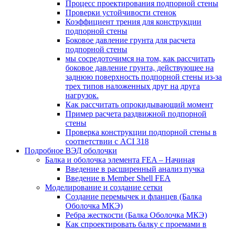
Процесс проектирования подпорной стены
Проверки устойчивости стенок
Коэффициент трения для конструкции
подпорной стены
Боковое давление грунта для расчета
подпорной стены
мы сосредоточимся на том, как рассчитать
боковое давление грунта, действующее на
заднюю поверхность подпорной стены из-за
трех типов наложенных друг на друга
нагрузок.
Как рассчитать опрокидывающий момент
Пример расчета раздвижной подпорной
стены
Проверка конструкции подпорной стены в
соответствии с ACI 318
Подробное ВЭД оболочки
Балка и оболочка элемента FEA – Начиная
Введение в расширенный анализ пучка
Введение в Member Shell FEA
Моделирование и создание сетки
Создание перемычек и фланцев (Балка
Оболочка МКЭ)
Ребра жесткости (Балка Оболочка МКЭ)
Как спроектировать балку с проемами в