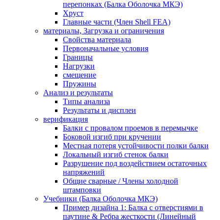
перепонках (Балка Оболочка МКЭ)
Хруст
Главные части (Член Shell FEA)
материалы, Загрузка и ограничения
Свойства материала
Первоначальные условия
Границы
Нагрузки
смещение
Пружины
Анализ и результаты
Типы анализа
Результаты и дисплеи
верификация
Балки с провалом проемов в перемычке
Боковой изгиб при кручении
Местная потеря устойчивости полки балки
Локальный изгиб стенок балки
Разрушение под воздействием остаточных
напряжений
Общие сварные / Члены холодной
штамповки
Учебники (Балка Оболочка МКЭ)
Пример дизайна 1: Балка с отверстиями в
паутине & Ребра жесткости (Линейный