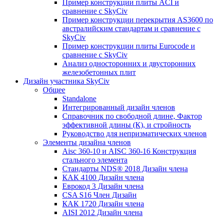
Пример конструкции плиты ACI и
сравнение с SkyCiv
Пример конструкции перекрытия AS3600 по
австралийским стандартам и сравнение с
SkyCiv
Пример конструкции плиты Eurocode и
сравнение с SkyCiv
Анализ односторонних и двусторонних
железобетонных плит
Дизайн участника SkyCiv
Общее
Standalone
Интегрированный дизайн членов
Справочник по свободной длине, Фактор
эффективной длины (К), и стройность
Руководство для непризматических членов
Элементы дизайна членов
Aisc 360-10 и AISC 360-16 Конструкция
стального элемента
Стандарты NDS® 2018 Дизайн члена
КАК 4100 Дизайн члена
Еврокод 3 Дизайн члена
CSA S16 Член Дизайн
КАК 1720 Дизайн члена
AISI 2012 Дизайн члена