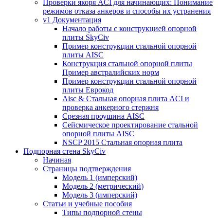
Проверки якоря ACI для начинающих: Понимание
режимов отказа анкеров и способы их устранения
v1 Документация
Начало работы с конструкцией опорной
плиты SkyCiv
Пример конструкции стальной опорной
плиты AISC
Конструкция стальной опорной плиты
Пример австралийских норм
Пример конструкции стальной опорной
плиты Еврокод
Aisc & Стальная опорная плита ACI и
проверка анкерного стержня
Срезная проушина AISC
Сейсмическое проектирование стальной
опорной плиты AISC
NSCP 2015 Стальная опорная плита
Подпорная стена SkyCiv
Начиная
Страницы подтверждения
Модель 1 (имперский)
Модель 2 (метрический)
Модель 3 (имперский)
Статьи и учебные пособия
Типы подпорной стены