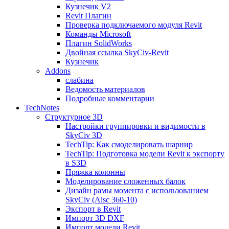
Кузнечик V2
Revit Плагин
Проверка подключаемого модуля Revit
Команды Microsoft
Плагин SolidWorks
Двойная ссылка SkyCiv-Revit
Кузнечик
Addons
слабина
Ведомость материалов
Подробные комментарии
TechNotes
Структурное 3D
Настройки группировки и видимости в
SkyCiv 3D
TechTip: Как смоделировать шарнир
TechTip: Подготовка модели Revit к экспорту
в S3D
Пряжка колонны
Моделирование сложенных балок
Дизайн рамы момента с использованием
SkyCiv (Aisc 360-10)
Экспорт в Revit
Импорт 3D DXF
Импорт модели Revit