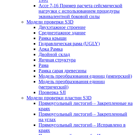
1991
Ассе 7-16 Пример расчета сейсмической
нагрузки с использованием процедуры
эквивалентной боковой силы
Модели проверки S3D
Двухэтажное строение
Среднеэтажное здание
Рамка крыши
Гидравлическая рама (UGLY)
Арка Рамка
Двойной склад
Яичная структура
Рама
Рамка сарая древесины
Модель преобразования единиц (имперский)
Модель преобразования единиц
(метрический)
Проверка SJI
Модели проверки пластин S3D
Прямоугольный листогиб – Закрепленные на
краях
Прямоугольный листогиб – Закрепленный
на углах
Прямоугольный листогиб – Исправлено в
краях