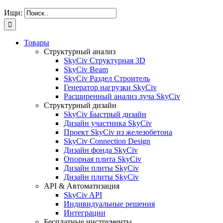
Ищи:
Товары
Структурный анализ
SkyCiv Структурная 3D
SkyCiv Beam
SkyCiv Раздел Строитель
Генератор нагрузки SkyCiv
Расширенный анализ луча SkyCiv
Структурный дизайн
SkyCiv Быстрый дизайн
Дизайн участника SkyCiv
Проект SkyCiv из железобетона
SkyCiv Connection Design
Дизайн фонда SkyCiv
Опорная плита SkyCiv
Дизайн плиты SkyCiv
Дизайн плиты SkyCiv
API & Автоматизация
SkyCiv API
Индивидуальные решения
Интеграции
Бесплатные инструменты