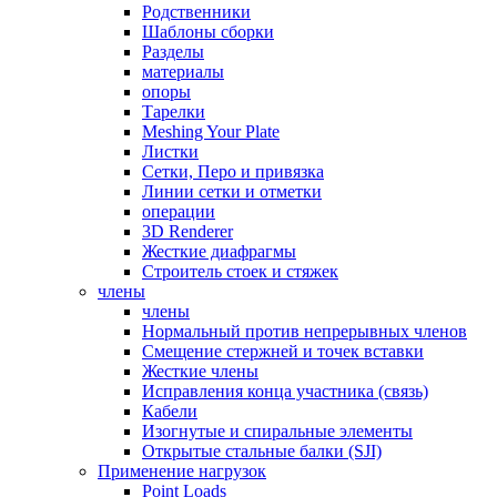
Родственники
Шаблоны сборки
Разделы
материалы
опоры
Тарелки
Meshing Your Plate
Листки
Сетки, Перо и привязка
Линии сетки и отметки
операции
3D Renderer
Жесткие диафрагмы
Строитель стоек и стяжек
члены
члены
Нормальный против непрерывных членов
Смещение стержней и точек вставки
Жесткие члены
Исправления конца участника (связь)
Кабели
Изогнутые и спиральные элементы
Открытые стальные балки (SJI)
Применение нагрузок
Point Loads