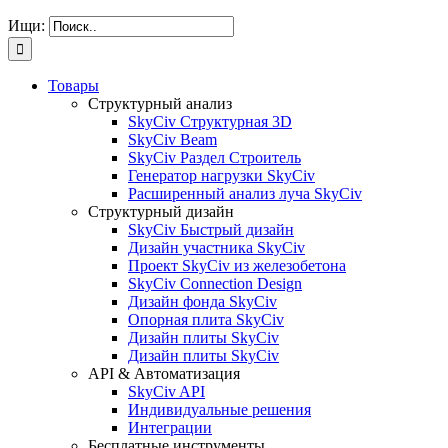
Ищи:
Товары
Структурный анализ
SkyCiv Структурная 3D
SkyCiv Beam
SkyCiv Раздел Строитель
Генератор нагрузки SkyCiv
Расширенный анализ луча SkyCiv
Структурный дизайн
SkyCiv Быстрый дизайн
Дизайн участника SkyCiv
Проект SkyCiv из железобетона
SkyCiv Connection Design
Дизайн фонда SkyCiv
Опорная плита SkyCiv
Дизайн плиты SkyCiv
Дизайн плиты SkyCiv
API & Автоматизация
SkyCiv API
Индивидуальные решения
Интеграции
Бесплатные инструменты