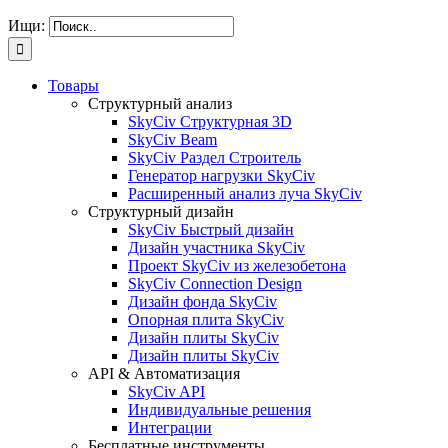
Ищи:
Товары
Структурный анализ
SkyCiv Структурная 3D
SkyCiv Beam
SkyCiv Раздел Строитель
Генератор нагрузки SkyCiv
Расширенный анализ луча SkyCiv
Структурный дизайн
SkyCiv Быстрый дизайн
Дизайн участника SkyCiv
Проект SkyCiv из железобетона
SkyCiv Connection Design
Дизайн фонда SkyCiv
Опорная плита SkyCiv
Дизайн плиты SkyCiv
Дизайн плиты SkyCiv
API & Автоматизация
SkyCiv API
Индивидуальные решения
Интеграции
Бесплатные инструменты