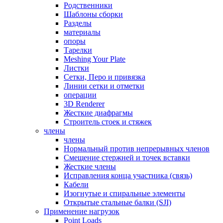
Родственники
Шаблоны сборки
Разделы
материалы
опоры
Тарелки
Meshing Your Plate
Листки
Сетки, Перо и привязка
Линии сетки и отметки
операции
3D Renderer
Жесткие диафрагмы
Строитель стоек и стяжек
члены
члены
Нормальный против непрерывных членов
Смещение стержней и точек вставки
Жесткие члены
Исправления конца участника (связь)
Кабели
Изогнутые и спиральные элементы
Открытые стальные балки (SJI)
Применение нагрузок
Point Loads