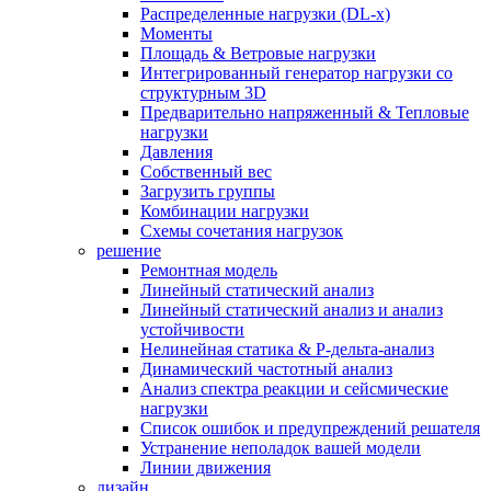
Распределенные нагрузки (DL-х)
Моменты
Площадь & Ветровые нагрузки
Интегрированный генератор нагрузки со
структурным 3D
Предварительно напряженный & Тепловые
нагрузки
Давления
Собственный вес
Загрузить группы
Комбинации нагрузки
Схемы сочетания нагрузок
решение
Ремонтная модель
Линейный статический анализ
Линейный статический анализ и анализ
устойчивости
Нелинейная статика & P-дельта-анализ
Динамический частотный анализ
Анализ спектра реакции и сейсмические
нагрузки
Список ошибок и предупреждений решателя
Устранение неполадок вашей модели
Линии движения
дизайн