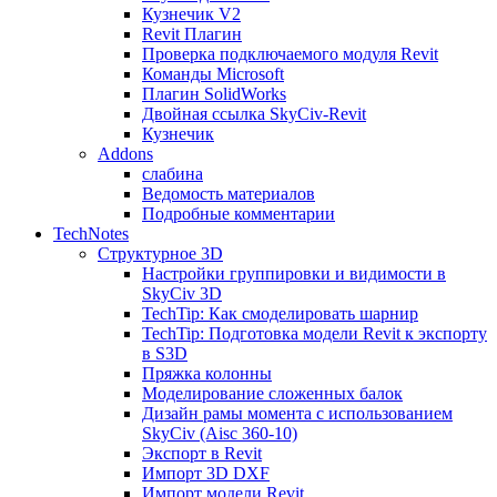
Кузнечик V2
Revit Плагин
Проверка подключаемого модуля Revit
Команды Microsoft
Плагин SolidWorks
Двойная ссылка SkyCiv-Revit
Кузнечик
Addons
слабина
Ведомость материалов
Подробные комментарии
TechNotes
Структурное 3D
Настройки группировки и видимости в
SkyCiv 3D
TechTip: Как смоделировать шарнир
TechTip: Подготовка модели Revit к экспорту
в S3D
Пряжка колонны
Моделирование сложенных балок
Дизайн рамы момента с использованием
SkyCiv (Aisc 360-10)
Экспорт в Revit
Импорт 3D DXF
Импорт модели Revit