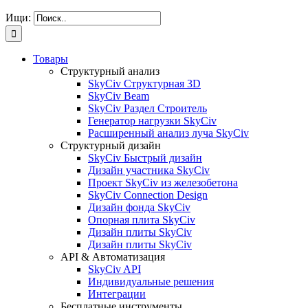
Ищи:
Товары
Структурный анализ
SkyCiv Структурная 3D
SkyCiv Beam
SkyCiv Раздел Строитель
Генератор нагрузки SkyCiv
Расширенный анализ луча SkyCiv
Структурный дизайн
SkyCiv Быстрый дизайн
Дизайн участника SkyCiv
Проект SkyCiv из железобетона
SkyCiv Connection Design
Дизайн фонда SkyCiv
Опорная плита SkyCiv
Дизайн плиты SkyCiv
Дизайн плиты SkyCiv
API & Автоматизация
SkyCiv API
Индивидуальные решения
Интеграции
Бесплатные инструменты