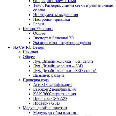
Операции с элементами
Текст, Размеры, Линии сетки и ревизионные
облака
Инструменты выделения
Настройки привязки
Блоки
Импорт/Экспорт
Общее
Экспорт в Structural 3D
Экспорт в конструктор разделов
SkyCiv RC Design
Начиная
Общее
Луч, Дизайн колонки – Standalone
Луч, Дизайн колонки – S3D
Луч, Дизайн колонки – S3D старый
Дизайнер раздела
Проверка кода
Аси 318 верификация
Еврокод 2 верификация
КАК 3600 верификация
Проверка CSA A23
Проверка GSD
Модуль дизайна пластин
Модуль дизайна пластин