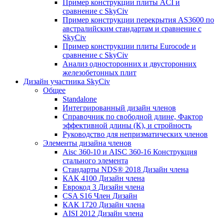
Пример конструкции плиты ACI и
сравнение с SkyCiv
Пример конструкции перекрытия AS3600 по
австралийским стандартам и сравнение с
SkyCiv
Пример конструкции плиты Eurocode и
сравнение с SkyCiv
Анализ односторонних и двусторонних
железобетонных плит
Дизайн участника SkyCiv
Общее
Standalone
Интегрированный дизайн членов
Справочник по свободной длине, Фактор
эффективной длины (К), и стройность
Руководство для непризматических членов
Элементы дизайна членов
Aisc 360-10 и AISC 360-16 Конструкция
стального элемента
Стандарты NDS® 2018 Дизайн члена
КАК 4100 Дизайн члена
Еврокод 3 Дизайн члена
CSA S16 Член Дизайн
КАК 1720 Дизайн члена
AISI 2012 Дизайн члена