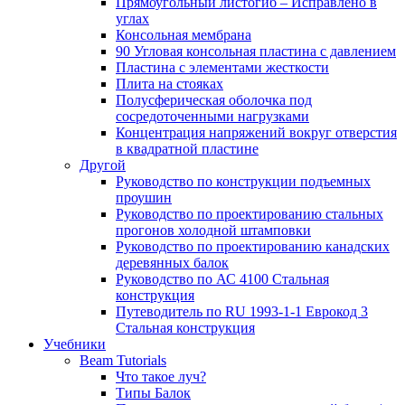
Прямоугольный листогиб – Исправлено в
углах
Консольная мембрана
90 Угловая консольная пластина с давлением
Пластина с элементами жесткости
Плита на стояках
Полусферическая оболочка под
сосредоточенными нагрузками
Концентрация напряжений вокруг отверстия
в квадратной пластине
Другой
Руководство по конструкции подъемных
проушин
Руководство по проектированию стальных
прогонов холодной штамповки
Руководство по проектированию канадских
деревянных балок
Руководство по АС 4100 Стальная
конструкция
Путеводитель по RU 1993-1-1 Еврокод 3
Стальная конструкция
Учебники
Beam Tutorials
Что такое луч?
Типы Балок