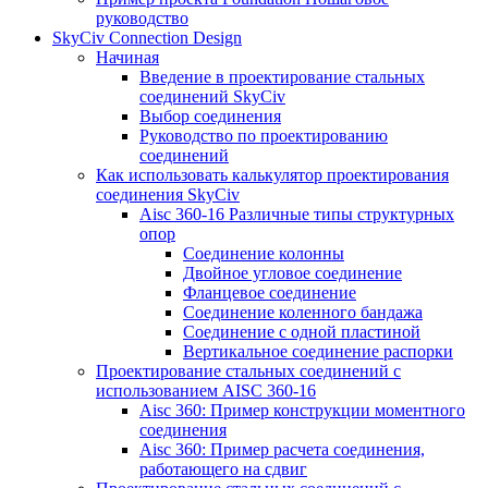
руководство
SkyCiv Connection Design
Начиная
Введение в проектирование стальных
соединений SkyCiv
Выбор соединения
Руководство по проектированию
соединений
Как использовать калькулятор проектирования
соединения SkyCiv
Aisc 360-16 Различные типы структурных
опор
Соединение колонны
Двойное угловое соединение
Фланцевое соединение
Соединение коленного бандажа
Соединение с одной пластиной
Вертикальное соединение распорки
Проектирование стальных соединений с
использованием AISC 360-16
Aisc 360: Пример конструкции моментного
соединения
Aisc 360: Пример расчета соединения,
работающего на сдвиг