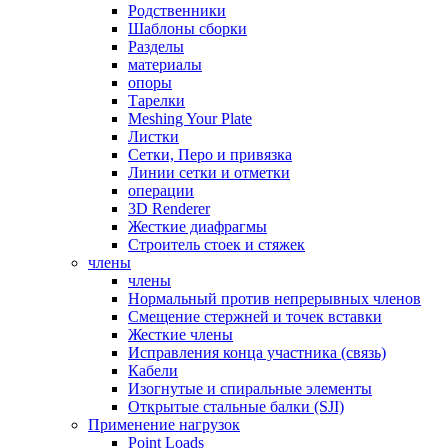
Родственники
Шаблоны сборки
Разделы
материалы
опоры
Тарелки
Meshing Your Plate
Листки
Сетки, Перо и привязка
Линии сетки и отметки
операции
3D Renderer
Жесткие диафрагмы
Строитель стоек и стяжек
члены
члены
Нормальный против непрерывных членов
Смещение стержней и точек вставки
Жесткие члены
Исправления конца участника (связь)
Кабели
Изогнутые и спиральные элементы
Открытые стальные балки (SJI)
Применение нагрузок
Point Loads