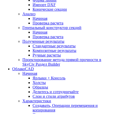
Форма линии
Импорт DXF
Конические секции
Анализ
Начиная
Проверка расчета
Генеральный конструктор секций
Начиная
Проверка расчета
Полученные результаты
Стандартные результаты
Композитные результаты
Ручные расчеты
Проектирование метода прямой прочности в
SkyCiv Раздел Builder
ОблакоCAD
Начиная
Ярлыки + Консоль
Холсты
Образцы
Делитесь и сотрудничайте
Слои и стили атрибутов
Характеристики
Создавать, Операции перемещения и
копирования