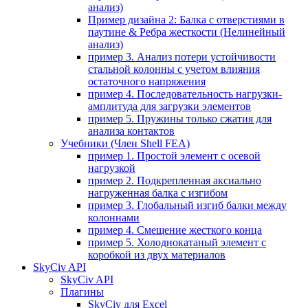
анализ)
Пример дизайна 2: Балка с отверстиями в
паутине & Ребра жесткости (Нелинейный
анализ)
пример 3. Анализ потери устойчивости
стальной колонны с учетом влияния
остаточного напряжения
пример 4. Последовательность нагрузки-
амплитуда для загрузки элементов
пример 5. Пружины только сжатия для
анализа контактов
Учебники (Член Shell FEA)
пример 1. Простой элемент с осевой
нагрузкой
пример 2. Подкрепленная аксиально
нагруженная балка с изгибом
пример 3. Глобальный изгиб балки между
колоннами
пример 4. Смещение жесткого конца
пример 5. Холоднокатаный элемент с
коробкой из двух материалов
SkyCiv API
SkyCiv API
Плагины
SkyCiv для Excel