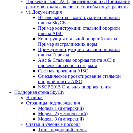
Проверки якоря ACI для начинающих: Понимание
режимов отказа анкеров и способы их устранения
v1 Документация
Начало работы с конструкцией опорной
плиты SkyCiv
Пример конструкции стальной опорной
плиты AISC
Конструкция стальной опорной плиты
Пример австралийских норм
Пример конструкции стальной опорной
плиты Еврокод
Aisc & Стальная опорная плита ACI и
проверка анкерного стержня
Срезная проушина AISC
Сейсмическое проектирование стальной
опорной плиты AISC
NSCP 2015 Стальная опорная плита
Подпорная стена SkyCiv
Начиная
Страницы подтверждения
Модель 1 (имперский)
Модель 2 (метрический)
Модель 3 (имперский)
Статьи и учебные пособия
Типы подпорной стены