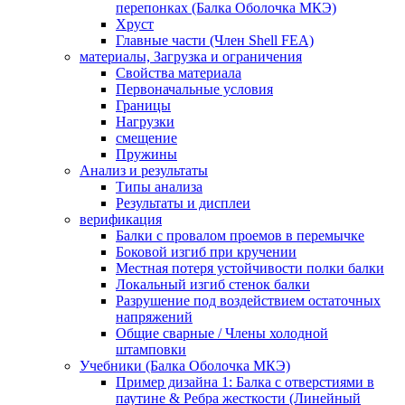
перепонках (Балка Оболочка МКЭ)
Хруст
Главные части (Член Shell FEA)
материалы, Загрузка и ограничения
Свойства материала
Первоначальные условия
Границы
Нагрузки
смещение
Пружины
Анализ и результаты
Типы анализа
Результаты и дисплеи
верификация
Балки с провалом проемов в перемычке
Боковой изгиб при кручении
Местная потеря устойчивости полки балки
Локальный изгиб стенок балки
Разрушение под воздействием остаточных
напряжений
Общие сварные / Члены холодной
штамповки
Учебники (Балка Оболочка МКЭ)
Пример дизайна 1: Балка с отверстиями в
паутине & Ребра жесткости (Линейный