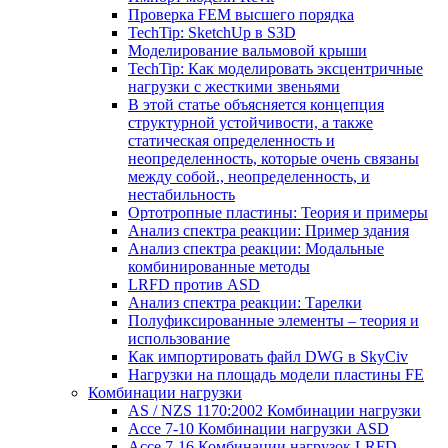
Проверка FEM высшего порядка
TechTip: SketchUp в S3D
Моделирование вальмовой крыши
TechTip: Как моделировать эксцентричные
нагрузки с жесткими звеньями
В этой статье объясняется концепция
структурной устойчивости, а также
статическая определенность и
неопределенность, которые очень связаны
между собой., неопределенность, и
нестабильность
Ортотропные пластины: Теория и примеры
Анализ спектра реакции: Пример здания
Анализ спектра реакции: Модальные
комбинированные методы
LRFD против ASD
Анализ спектра реакции: Тарелки
Полуфиксированные элементы – теория и
использование
Как импортировать файл DWG в SkyCiv
Нагрузки на площадь модели пластины FE
Комбинации нагрузки
AS / NZS 1170:2002 Комбинации нагрузки
Ассе 7-10 Комбинации нагрузки ASD
Ассе 7-16 Комбинации нагрузок LRFD