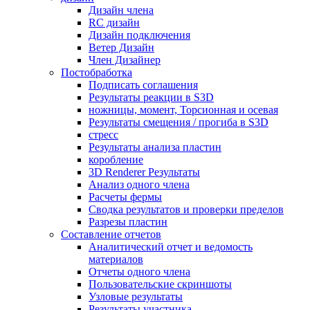
Дизайн члена
RC дизайн
Дизайн подключения
Ветер Дизайн
Член Дизайнер
Постобработка
Подписать соглашения
Результаты реакции в S3D
ножницы, момент, Торсионная и осевая
Результаты смещения / прогиба в S3D
стресс
Результаты анализа пластин
коробление
3D Renderer Результаты
Анализ одного члена
Расчеты фермы
Сводка результатов и проверки пределов
Разрезы пластин
Составление отчетов
Аналитический отчет и ведомость
материалов
Отчеты одного члена
Пользовательские скриншоты
Узловые результаты
Результаты участника