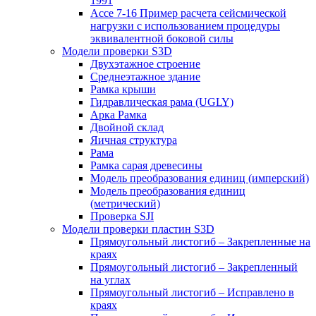
1991
Ассе 7-16 Пример расчета сейсмической
нагрузки с использованием процедуры
эквивалентной боковой силы
Модели проверки S3D
Двухэтажное строение
Среднеэтажное здание
Рамка крыши
Гидравлическая рама (UGLY)
Арка Рамка
Двойной склад
Яичная структура
Рама
Рамка сарая древесины
Модель преобразования единиц (имперский)
Модель преобразования единиц
(метрический)
Проверка SJI
Модели проверки пластин S3D
Прямоугольный листогиб – Закрепленные на
краях
Прямоугольный листогиб – Закрепленный
на углах
Прямоугольный листогиб – Исправлено в
краях