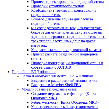
Процесс проектирования подпорной стены
Проверки устойчивости стенок
Коэффициент трения для конструкции
подпорной стены
Боковое давление грунта для расчета
подпорной стены
мы сосредоточимся на том, как рассчитать
боковое давление грунта, действующее на
заднюю поверхность подпорной стены из-за
трех типов наложенных друг на друга
нагрузок.
Как рассчитать опрокидывающий момент
Пример расчета раздвижной подпорной
стены
Проверка конструкции подпорной стены в
соответствии с ACI 318
Подробное ВЭД оболочки
Балка и оболочка элемента FEA – Начиная
Введение в расширенный анализ пучка
Введение в Member Shell FEA
Моделирование и создание сетки
Создание перемычек и фланцев (Балка
Оболочка МКЭ)
Ребра жесткости (Балка Оболочка МКЭ)
Как спроектировать балку с проемами в