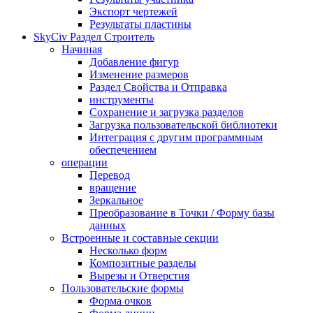
Экспорт чертежей
Результаты пластины
SkyCiv Раздел Строитель
Начиная
Добавление фигур
Изменение размеров
Раздел Свойства и Отправка
инструменты
Сохранение и загрузка разделов
Загрузка пользовательской библиотеки
Интеграция с другим программным
обеспечением
операции
Перевод
вращение
Зеркальное
Преобразование в Точки / Форму базы
данных
Встроенные и составные секции
Несколько форм
Композитные разделы
Вырезы и Отверстия
Пользовательские формы
Форма очков