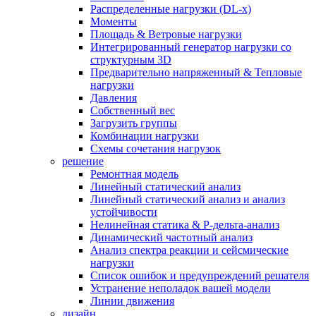
Распределенные нагрузки (DL-х)
Моменты
Площадь & Ветровые нагрузки
Интегрированный генератор нагрузки со
структурным 3D
Предварительно напряженный & Тепловые
нагрузки
Давления
Собственный вес
Загрузить группы
Комбинации нагрузки
Схемы сочетания нагрузок
решение
Ремонтная модель
Линейный статический анализ
Линейный статический анализ и анализ
устойчивости
Нелинейная статика & P-дельта-анализ
Динамический частотный анализ
Анализ спектра реакции и сейсмические
нагрузки
Список ошибок и предупреждений решателя
Устранение неполадок вашей модели
Линии движения
дизайн