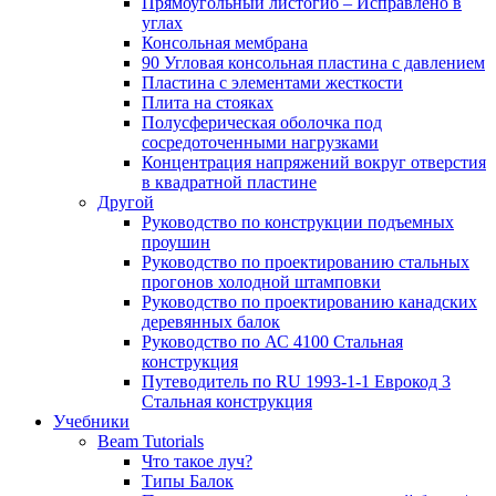
Прямоугольный листогиб – Исправлено в
углах
Консольная мембрана
90 Угловая консольная пластина с давлением
Пластина с элементами жесткости
Плита на стояках
Полусферическая оболочка под
сосредоточенными нагрузками
Концентрация напряжений вокруг отверстия
в квадратной пластине
Другой
Руководство по конструкции подъемных
проушин
Руководство по проектированию стальных
прогонов холодной штамповки
Руководство по проектированию канадских
деревянных балок
Руководство по АС 4100 Стальная
конструкция
Путеводитель по RU 1993-1-1 Еврокод 3
Стальная конструкция
Учебники
Beam Tutorials
Что такое луч?
Типы Балок