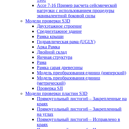
1991
Ассе 7-16 Пример расчета сейсмической
нагрузки с использованием процедуры
эквивалентной боковой силы
Модели проверки S3D
Двухэтажное строение
Среднеэтажное здание
Рамка крыши
Гидравлическая рама (UGLY)
Арка Рамка
Двойной склад
Яичная структура
Рама
Рамка сарая древесины
Модель преобразования единиц (имперский)
Модель преобразования единиц
(метрический)
Проверка SJI
Модели проверки пластин S3D
Прямоугольный листогиб – Закрепленные на
краях
Прямоугольный листогиб – Закрепленный
на углах
Прямоугольный листогиб – Исправлено в
краях