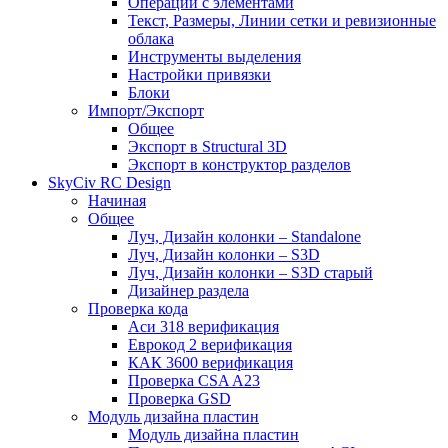
Операции с элементами
Текст, Размеры, Линии сетки и ревизионные
облака
Инструменты выделения
Настройки привязки
Блоки
Импорт/Экспорт
Общее
Экспорт в Structural 3D
Экспорт в конструктор разделов
SkyCiv RC Design
Начиная
Общее
Луч, Дизайн колонки – Standalone
Луч, Дизайн колонки – S3D
Луч, Дизайн колонки – S3D старый
Дизайнер раздела
Проверка кода
Аси 318 верификация
Еврокод 2 верификация
КАК 3600 верификация
Проверка CSA A23
Проверка GSD
Модуль дизайна пластин
Модуль дизайна пластин