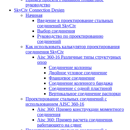
руководство
SkyCiv Connection Design
Начиная
Введение в проектирование стальных
соединений SkyCiv
Выбор соединения
Руководство по проектированию
соединений
Как использовать калькулятор проектирования
соединения SkyCiv
Aisc 360-16 Различные типы структурных
опор
Соединение колонны
Двойное угловое соединение
Фланцевое соединение
Соединение коленного бандажа
Соединение с одной пластиной
Вертикальное соединение распорки
Проектирование стальных соединений с
использованием AISC 360-16
Aisc 360: Пример конструкции моментного
соединения
Aisc 360: Пример расчета соединения,
работающего на сдвиг