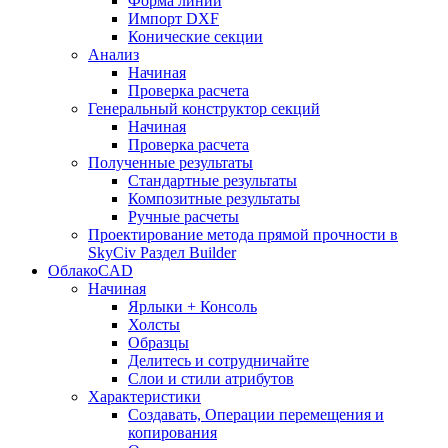
Форма линии
Импорт DXF
Конические секции
Анализ
Начиная
Проверка расчета
Генеральный конструктор секций
Начиная
Проверка расчета
Полученные результаты
Стандартные результаты
Композитные результаты
Ручные расчеты
Проектирование метода прямой прочности в
SkyCiv Раздел Builder
ОблакоCAD
Начиная
Ярлыки + Консоль
Холсты
Образцы
Делитесь и сотрудничайте
Слои и стили атрибутов
Характеристики
Создавать, Операции перемещения и
копирования