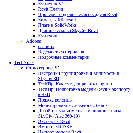
Кузнечик V2
Revit Плагин
Проверка подключаемого модуля Revit
Команды Microsoft
Плагин SolidWorks
Двойная ссылка SkyCiv-Revit
Кузнечик
Addons
слабина
Ведомость материалов
Подробные комментарии
TechNotes
Структурное 3D
Настройки группировки и видимости в
SkyCiv 3D
TechTip: Как смоделировать шарнир
TechTip: Подготовка модели Revit к экспорту
в S3D
Пряжка колонны
Моделирование сложенных балок
Дизайн рамы момента с использованием
SkyCiv (Aisc 360-10)
Экспорт в Revit
Импорт 3D DXF
Импорт модели Revit