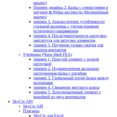
анализ)
Пример дизайна 2: Балка с отверстиями в
паутине & Ребра жесткости (Нелинейный
анализ)
пример 3. Анализ потери устойчивости
стальной колонны с учетом влияния
остаточного напряжения
пример 4. Последовательность нагрузки-
амплитуда для загрузки элементов
пример 5. Пружины только сжатия для
анализа контактов
Учебники (Член Shell FEA)
пример 1. Простой элемент с осевой
нагрузкой
пример 2. Подкрепленная аксиально
нагруженная балка с изгибом
пример 3. Глобальный изгиб балки между
колоннами
пример 4. Смещение жесткого конца
пример 5. Холоднокатаный элемент с
коробкой из двух материалов
SkyCiv API
SkyCiv API
Плагины
SkyCiv для Excel