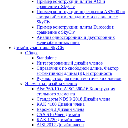
Пример конструкции плиты ACI и
сравнение с SkyCiv
Пример конструкции перекрытия AS3600 по
австралийским стандартам и сравнение с
SkyCiv
Пример конструкции плиты Eurocode и
сравнение с SkyCiv
Анализ односторонних и двусторонних
железобетонных плит
Дизайн участника SkyCiv
Общее
Standalone
Интегрированный дизайн членов
Справочник по свободной длине, Фактор
эффективной длины (К), и стройность
Руководство для непризматических членов
Элементы дизайна членов
Aisc 360-10 и AISC 360-16 Конструкция
стального элемента
Стандарты NDS® 2018 Дизайн члена
КАК 4100 Дизайн члена
Еврокод 3 Дизайн члена
CSA S16 Член Дизайн
КАК 1720 Дизайн члена
AISI 2012 Дизайн члена