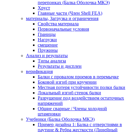
перепонках (Балка Оболочка МКЭ)
Хруст
Главные части (Член Shell FEA)
материалы, Загрузка и ограничения
Свойства материала
Первоначальные условия
Границы
Нагрузки
смещение
Пружины
Анализ и результаты
Типы анализа
Результаты и дисплеи
верификация
Балки с провалом проемов в перемычке
Боковой изгиб при кручении
Местная потеря устойчивости полки балки
Локальный изгиб стенок балки
Разрушение под воздействием остаточных
напряжений
Общие сварные / Члены холодной
штамповки
Учебники (Балка Оболочка МКЭ)
Пример дизайна 1: Балка с отверстиями в
паутине & Ребра жесткости (Линейный