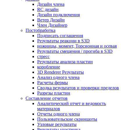
Дизайн члена
RC дизайн
Дизайн подключения
Ветер Дизайн
Член Дизайнер
Постобработка
Подписать соглашения
Результаты реакции в S3D
ножницы, момент, Торсионная и осевая
Результаты смещения / прогиба в S3D
стресс
Результаты анализа пластин
коробление
3D Renderer Результаты
Анализ одного члена
Расчеты фермы
Сводка результатов и проверки пределов
Разрезы пластин
Составление отчетов
Аналитический отчет и ведомость
материалов
Отчеты одного члена
Пользовательские скриншоты
Узловые результаты
Результаты участника