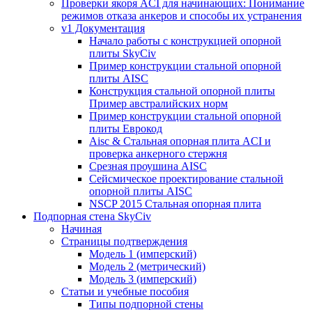
Проверки якоря ACI для начинающих: Понимание
режимов отказа анкеров и способы их устранения
v1 Документация
Начало работы с конструкцией опорной
плиты SkyCiv
Пример конструкции стальной опорной
плиты AISC
Конструкция стальной опорной плиты
Пример австралийских норм
Пример конструкции стальной опорной
плиты Еврокод
Aisc & Стальная опорная плита ACI и
проверка анкерного стержня
Срезная проушина AISC
Сейсмическое проектирование стальной
опорной плиты AISC
NSCP 2015 Стальная опорная плита
Подпорная стена SkyCiv
Начиная
Страницы подтверждения
Модель 1 (имперский)
Модель 2 (метрический)
Модель 3 (имперский)
Статьи и учебные пособия
Типы подпорной стены