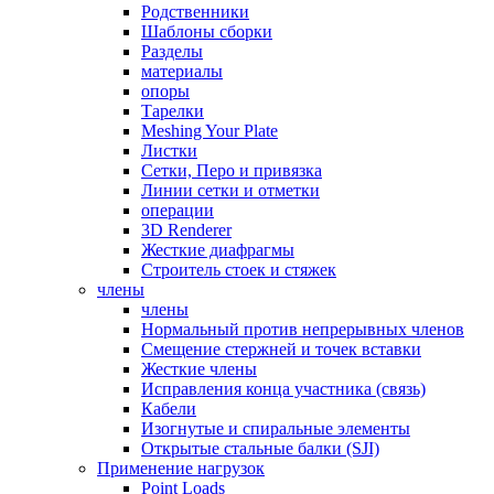
Родственники
Шаблоны сборки
Разделы
материалы
опоры
Тарелки
Meshing Your Plate
Листки
Сетки, Перо и привязка
Линии сетки и отметки
операции
3D Renderer
Жесткие диафрагмы
Строитель стоек и стяжек
члены
члены
Нормальный против непрерывных членов
Смещение стержней и точек вставки
Жесткие члены
Исправления конца участника (связь)
Кабели
Изогнутые и спиральные элементы
Открытые стальные балки (SJI)
Применение нагрузок
Point Loads