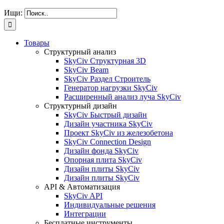
Ищи:
Товары
Структурный анализ
SkyCiv Структурная 3D
SkyCiv Beam
SkyCiv Раздел Строитель
Генератор нагрузки SkyCiv
Расширенный анализ луча SkyCiv
Структурный дизайн
SkyCiv Быстрый дизайн
Дизайн участника SkyCiv
Проект SkyCiv из железобетона
SkyCiv Connection Design
Дизайн фонда SkyCiv
Опорная плита SkyCiv
Дизайн плиты SkyCiv
Дизайн плиты SkyCiv
API & Автоматизация
SkyCiv API
Индивидуальные решения
Интеграции
Бесплатные инструменты