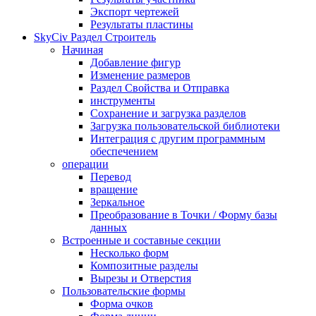
Экспорт чертежей
Результаты пластины
SkyCiv Раздел Строитель
Начиная
Добавление фигур
Изменение размеров
Раздел Свойства и Отправка
инструменты
Сохранение и загрузка разделов
Загрузка пользовательской библиотеки
Интеграция с другим программным
обеспечением
операции
Перевод
вращение
Зеркальное
Преобразование в Точки / Форму базы
данных
Встроенные и составные секции
Несколько форм
Композитные разделы
Вырезы и Отверстия
Пользовательские формы
Форма очков