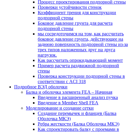
Процесс проектирования подпорной стены
Проверки устойчивости стенок
Коэффициент трения для конструкции
подпорной стены
Боковое давление грунта для расчета
подпорной стены
мы сосредоточимся на том, как рассчитать
боковое давление грунта, действующее на
заднюю поверхность подпорной стены из-за
трех типов наложенных друг на друга
нагрузок.
Как рассчитать опрокидывающий момент
Пример расчета раздвижной подпорной
стены
Проверка конструкции подпорной стены в
соответствии с ACI 318
Подробное ВЭД оболочки
Балка и оболочка элемента FEA – Начиная
Введение в расширенный анализ пучка
Введение в Member Shell FEA
Моделирование и создание сетки
Создание перемычек и фланцев (Балка
Оболочка МКЭ)
Ребра жесткости (Балка Оболочка МКЭ)
Как спроектировать балку с проемами в