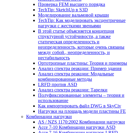
Проверка FEM высшего порядка
TechTip: SketchUp в S3D
Моделирование вальмовой крыши
TechTip: Как моделировать эксцентричные
нагрузки с жесткими звеньями
В этой статье объясняется концепция
структурной устойчивости, а также
статическая определенность и
неопределенность, которые очень связаны
между собой., неопределенность, и
нестабильность
Ортотропные пластины: Теория и примеры
Анализ спектра реакции: Пример здания
Анализ спектра реакции: Модальные
комбинированные методы
LRFD против ASD
Анализ спектра реакции: Тарелки
Полуфиксированные элементы – теория и
использование
Как импортировать файл DWG в SkyCiv
Нагрузки на площадь модели пластины FE
Комбинации нагрузки
AS / NZS 1170:2002 Комбинации нагрузки
Ассе 7-10 Комбинации нагрузки ASD
Ассе 7-16 Комбинации нагрузок LRFD