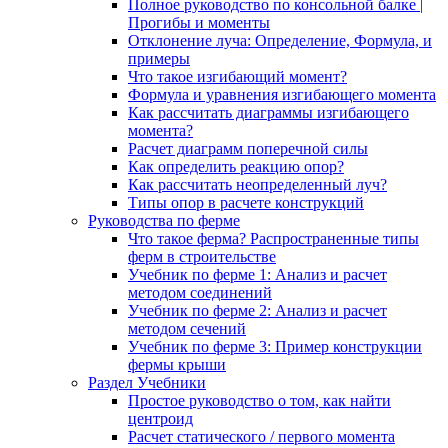
Полное руководство по консольной балке |
Прогибы и моменты
Отклонение луча: Определение, Формула, и
примеры
Что такое изгибающий момент?
Формула и уравнения изгибающего момента
Как рассчитать диаграммы изгибающего
момента?
Расчет диаграмм поперечной силы
Как определить реакцию опор?
Как рассчитать неопределенный луч?
Типы опор в расчете конструкций
Руководства по ферме
Что такое ферма? Распространенные типы
ферм в строительстве
Учебник по ферме 1: Анализ и расчет
методом соединений
Учебник по ферме 2: Анализ и расчет
методом сечений
Учебник по ферме 3: Пример конструкции
фермы крыши
Раздел Учебники
Простое руководство о том, как найти
центроид
Расчет статического / первого момента