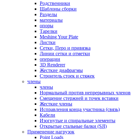
Родственники
Шаблоны сборки
Разделы
материалы
опоры
Тарелки
Meshing Your Plate
Листки
Сетки, Перо и привязка
Линии сетки и отметки
операции
3D Renderer
Жесткие диафрагмы
Строитель стоек и стяжек
члены
члены
Нормальный против непрерывных членов
Смещение стержней и точек вставки
Жесткие члены
Исправления конца участника (связь)
Кабели
Изогнутые и спиральные элементы
Открытые стальные балки (SJI)
Применение нагрузок
Point Loads