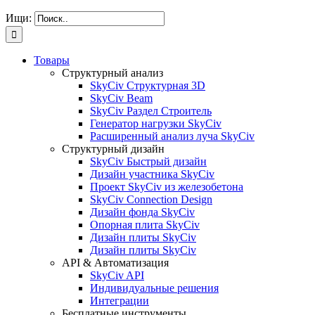
Ищи:
Товары
Структурный анализ
SkyCiv Структурная 3D
SkyCiv Beam
SkyCiv Раздел Строитель
Генератор нагрузки SkyCiv
Расширенный анализ луча SkyCiv
Структурный дизайн
SkyCiv Быстрый дизайн
Дизайн участника SkyCiv
Проект SkyCiv из железобетона
SkyCiv Connection Design
Дизайн фонда SkyCiv
Опорная плита SkyCiv
Дизайн плиты SkyCiv
Дизайн плиты SkyCiv
API & Автоматизация
SkyCiv API
Индивидуальные решения
Интеграции
Бесплатные инструменты