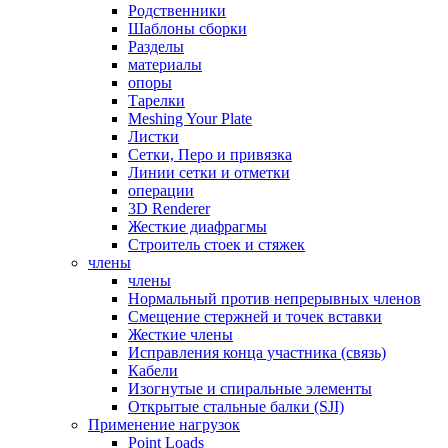
Родственники
Шаблоны сборки
Разделы
материалы
опоры
Тарелки
Meshing Your Plate
Листки
Сетки, Перо и привязка
Линии сетки и отметки
операции
3D Renderer
Жесткие диафрагмы
Строитель стоек и стяжек
члены
члены
Нормальный против непрерывных членов
Смещение стержней и точек вставки
Жесткие члены
Исправления конца участника (связь)
Кабели
Изогнутые и спиральные элементы
Открытые стальные балки (SJI)
Применение нагрузок
Point Loads