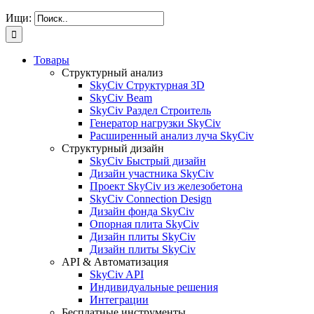
Ищи:
Товары
Структурный анализ
SkyCiv Структурная 3D
SkyCiv Beam
SkyCiv Раздел Строитель
Генератор нагрузки SkyCiv
Расширенный анализ луча SkyCiv
Структурный дизайн
SkyCiv Быстрый дизайн
Дизайн участника SkyCiv
Проект SkyCiv из железобетона
SkyCiv Connection Design
Дизайн фонда SkyCiv
Опорная плита SkyCiv
Дизайн плиты SkyCiv
Дизайн плиты SkyCiv
API & Автоматизация
SkyCiv API
Индивидуальные решения
Интеграции
Бесплатные инструменты