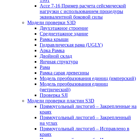
1991
Ассе 7-16 Пример расчета сейсмической
нагрузки с использованием процедуры
эквивалентной боковой силы
Модели проверки S3D
Двухэтажное строение
Среднеэтажное здание
Рамка крыши
Гидравлическая рама (UGLY)
Арка Рамка
Двойной склад
Яичная структура
Рама
Рамка сарая древесины
Модель преобразования единиц (имперский)
Модель преобразования единиц
(метрический)
Проверка SJI
Модели проверки пластин S3D
Прямоугольный листогиб – Закрепленные на
краях
Прямоугольный листогиб – Закрепленный
на углах
Прямоугольный листогиб – Исправлено в
краях