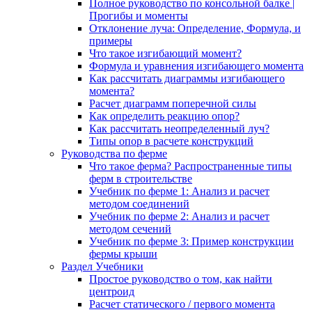
Полное руководство по консольной балке |
Прогибы и моменты
Отклонение луча: Определение, Формула, и
примеры
Что такое изгибающий момент?
Формула и уравнения изгибающего момента
Как рассчитать диаграммы изгибающего
момента?
Расчет диаграмм поперечной силы
Как определить реакцию опор?
Как рассчитать неопределенный луч?
Типы опор в расчете конструкций
Руководства по ферме
Что такое ферма? Распространенные типы
ферм в строительстве
Учебник по ферме 1: Анализ и расчет
методом соединений
Учебник по ферме 2: Анализ и расчет
методом сечений
Учебник по ферме 3: Пример конструкции
фермы крыши
Раздел Учебники
Простое руководство о том, как найти
центроид
Расчет статического / первого момента