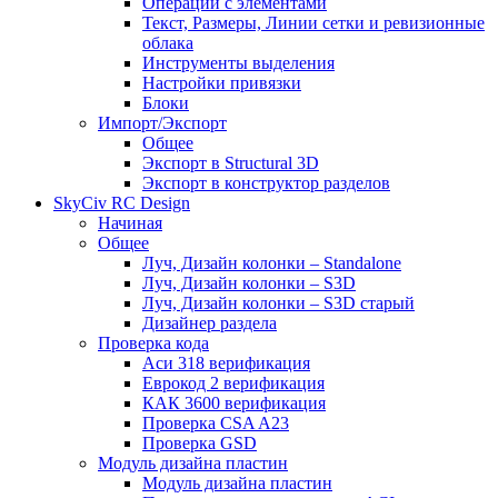
Операции с элементами
Текст, Размеры, Линии сетки и ревизионные
облака
Инструменты выделения
Настройки привязки
Блоки
Импорт/Экспорт
Общее
Экспорт в Structural 3D
Экспорт в конструктор разделов
SkyCiv RC Design
Начиная
Общее
Луч, Дизайн колонки – Standalone
Луч, Дизайн колонки – S3D
Луч, Дизайн колонки – S3D старый
Дизайнер раздела
Проверка кода
Аси 318 верификация
Еврокод 2 верификация
КАК 3600 верификация
Проверка CSA A23
Проверка GSD
Модуль дизайна пластин
Модуль дизайна пластин