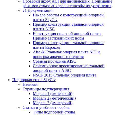
Проверки якоря ACI для начинающих: Понимание
режимов отказа анкеров и способы их устранения
v1 Документация
Начало работы с конструкцией опорной
плиты SkyCiv
Пример конструкции стальной опорной
плиты AISC
Конструкция стальной опорной плиты
Пример австралийских норм
Пример конструкции стальной опорной
плиты Еврокод
Aisc & Стальная опорная плита ACI и
проверка анкерного стержня
Срезная проушина AISC
Сейсмическое проектирование стальной
опорной плиты AISC
NSCP 2015 Стальная опорная плита
Подпорная стена SkyCiv
Начиная
Страницы подтверждения
Модель 1 (имперский)
Модель 2 (метрический)
Модель 3 (имперский)
Статьи и учебные пособия
Типы подпорной стены