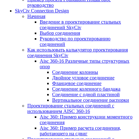
руководство
SkyCiv Connection Design
Начиная
Введение в проектирование стальных
соединений SkyCiv
Выбор соединения
Руководство по проектированию
соединений
Как использовать калькулятор проектирования
соединения SkyCiv
Aisc 360-16 Различные типы структурных
опор
Соединение колонны
Двойное угловое соединение
Фланцевое соединение
Соединение коленного бандажа
Соединение с одной пластиной
Вертикальное соединение распорки
Проектирование стальных соединений с
использованием AISC 360-16
Aisc 360: Пример конструкции моментного
соединения
Aisc 360: Пример расчета соединения,
работающего на сдвиг