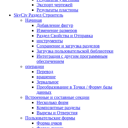
Экспорт чертежей
Результаты пластины
SkyCiv Раздел Строитель
Начиная
Добавление фигур
Изменение размеров
Раздел Свойства и Отправка
инструменты
Сохранение и загрузка разделов
Загрузка пользовательской библиотеки
Интеграция с другим программным
обеспечением
операции
Перевод
вращение
Зеркальное
Преобразование в Точки / Форму базы
данных
Встроенные и составные секции
Несколько форм
Композитные разделы
Вырезы и Отверстия
Пользовательские формы
Форма очков