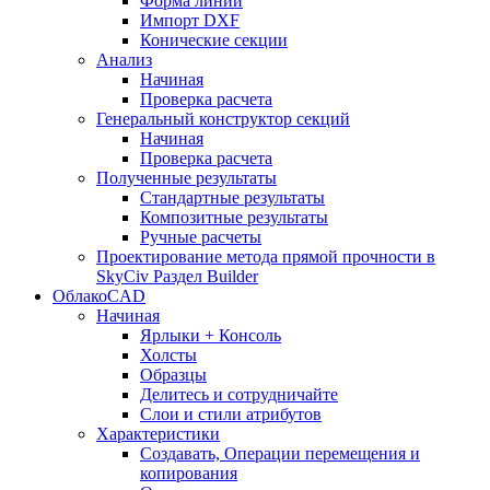
Форма линии
Импорт DXF
Конические секции
Анализ
Начиная
Проверка расчета
Генеральный конструктор секций
Начиная
Проверка расчета
Полученные результаты
Стандартные результаты
Композитные результаты
Ручные расчеты
Проектирование метода прямой прочности в
SkyCiv Раздел Builder
ОблакоCAD
Начиная
Ярлыки + Консоль
Холсты
Образцы
Делитесь и сотрудничайте
Слои и стили атрибутов
Характеристики
Создавать, Операции перемещения и
копирования