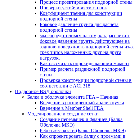
Процесс проектирования подпорной стены
Проверки устойчивости стенок
Коэффициент трения для конструкции
подпорной стены
Боковое давление грунта для расчета
подпорной стены
мы сосредоточимся на том, как рассчитать
боковое давление грунта, действующее на
заднюю поверхность подпорной стены из-за
трех типов наложенных друг на друга
нагрузок.
Как рассчитать опрокидывающий момент
Пример расчета раздвижной подпорной
стены
Проверка конструкции подпорной стены в
соответствии с ACI 318
Подробное ВЭД оболочки
Балка и оболочка элемента FEA – Начиная
Введение в расширенный анализ пучка
Введение в Member Shell FEA
Моделирование и создание сетки
Создание перемычек и фланцев (Балка
Оболочка МКЭ)
Ребра жесткости (Балка Оболочка МКЭ)
Как спроектировать балку с проемами в