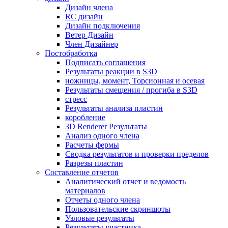
Дизайн члена
RC дизайн
Дизайн подключения
Ветер Дизайн
Член Дизайнер
Постобработка
Подписать соглашения
Результаты реакции в S3D
ножницы, момент, Торсионная и осевая
Результаты смещения / прогиба в S3D
стресс
Результаты анализа пластин
коробление
3D Renderer Результаты
Анализ одного члена
Расчеты фермы
Сводка результатов и проверки пределов
Разрезы пластин
Составление отчетов
Аналитический отчет и ведомость
материалов
Отчеты одного члена
Пользовательские скриншоты
Узловые результаты
Результаты участника