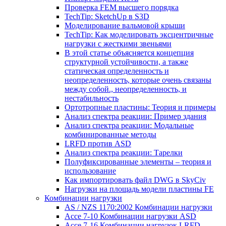
Проверка FEM высшего порядка
TechTip: SketchUp в S3D
Моделирование вальмовой крыши
TechTip: Как моделировать эксцентричные
нагрузки с жесткими звеньями
В этой статье объясняется концепция
структурной устойчивости, а также
статическая определенность и
неопределенность, которые очень связаны
между собой., неопределенность, и
нестабильность
Ортотропные пластины: Теория и примеры
Анализ спектра реакции: Пример здания
Анализ спектра реакции: Модальные
комбинированные методы
LRFD против ASD
Анализ спектра реакции: Тарелки
Полуфиксированные элементы – теория и
использование
Как импортировать файл DWG в SkyCiv
Нагрузки на площадь модели пластины FE
Комбинации нагрузки
AS / NZS 1170:2002 Комбинации нагрузки
Ассе 7-10 Комбинации нагрузки ASD
Ассе 7-16 Комбинации нагрузок LRFD