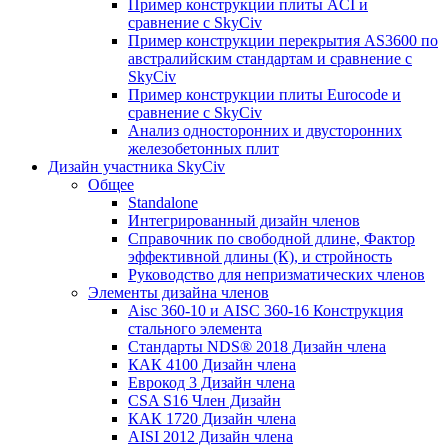
Пример конструкции плиты ACI и
сравнение с SkyCiv
Пример конструкции перекрытия AS3600 по
австралийским стандартам и сравнение с
SkyCiv
Пример конструкции плиты Eurocode и
сравнение с SkyCiv
Анализ односторонних и двусторонних
железобетонных плит
Дизайн участника SkyCiv
Общее
Standalone
Интегрированный дизайн членов
Справочник по свободной длине, Фактор
эффективной длины (К), и стройность
Руководство для непризматических членов
Элементы дизайна членов
Aisc 360-10 и AISC 360-16 Конструкция
стального элемента
Стандарты NDS® 2018 Дизайн члена
КАК 4100 Дизайн члена
Еврокод 3 Дизайн члена
CSA S16 Член Дизайн
КАК 1720 Дизайн члена
AISI 2012 Дизайн члена