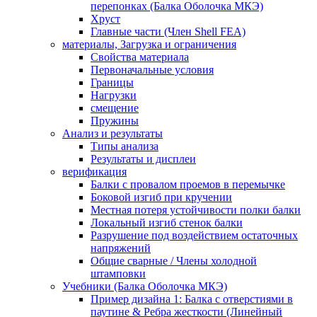
перепонках (Балка Оболочка МКЭ)
Хруст
Главные части (Член Shell FEA)
материалы, Загрузка и ограничения
Свойства материала
Первоначальные условия
Границы
Нагрузки
смещение
Пружины
Анализ и результаты
Типы анализа
Результаты и дисплеи
верификация
Балки с провалом проемов в перемычке
Боковой изгиб при кручении
Местная потеря устойчивости полки балки
Локальный изгиб стенок балки
Разрушение под воздействием остаточных
напряжений
Общие сварные / Члены холодной
штамповки
Учебники (Балка Оболочка МКЭ)
Пример дизайна 1: Балка с отверстиями в
паутине & Ребра жесткости (Линейный