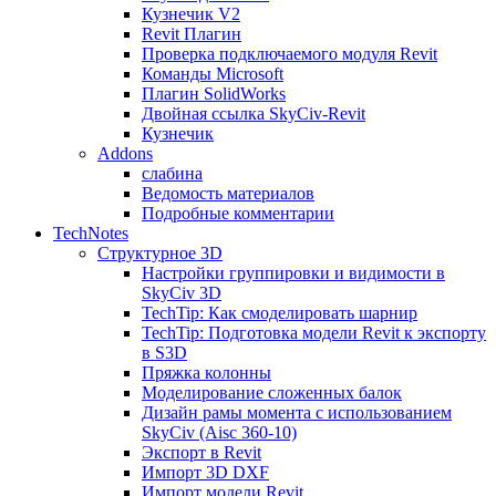
Кузнечик V2
Revit Плагин
Проверка подключаемого модуля Revit
Команды Microsoft
Плагин SolidWorks
Двойная ссылка SkyCiv-Revit
Кузнечик
Addons
слабина
Ведомость материалов
Подробные комментарии
TechNotes
Структурное 3D
Настройки группировки и видимости в
SkyCiv 3D
TechTip: Как смоделировать шарнир
TechTip: Подготовка модели Revit к экспорту
в S3D
Пряжка колонны
Моделирование сложенных балок
Дизайн рамы момента с использованием
SkyCiv (Aisc 360-10)
Экспорт в Revit
Импорт 3D DXF
Импорт модели Revit