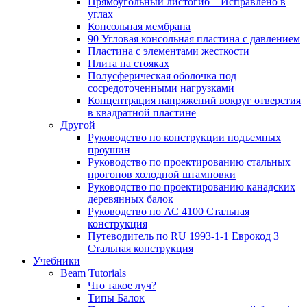
Прямоугольный листогиб – Исправлено в
углах
Консольная мембрана
90 Угловая консольная пластина с давлением
Пластина с элементами жесткости
Плита на стояках
Полусферическая оболочка под
сосредоточенными нагрузками
Концентрация напряжений вокруг отверстия
в квадратной пластине
Другой
Руководство по конструкции подъемных
проушин
Руководство по проектированию стальных
прогонов холодной штамповки
Руководство по проектированию канадских
деревянных балок
Руководство по АС 4100 Стальная
конструкция
Путеводитель по RU 1993-1-1 Еврокод 3
Стальная конструкция
Учебники
Beam Tutorials
Что такое луч?
Типы Балок