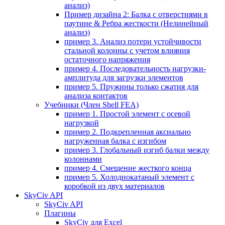
анализ)
Пример дизайна 2: Балка с отверстиями в
паутине & Ребра жесткости (Нелинейный
анализ)
пример 3. Анализ потери устойчивости
стальной колонны с учетом влияния
остаточного напряжения
пример 4. Последовательность нагрузки-
амплитуда для загрузки элементов
пример 5. Пружины только сжатия для
анализа контактов
Учебники (Член Shell FEA)
пример 1. Простой элемент с осевой
нагрузкой
пример 2. Подкрепленная аксиально
нагруженная балка с изгибом
пример 3. Глобальный изгиб балки между
колоннами
пример 4. Смещение жесткого конца
пример 5. Холоднокатаный элемент с
коробкой из двух материалов
SkyCiv API
SkyCiv API
Плагины
SkyCiv для Excel