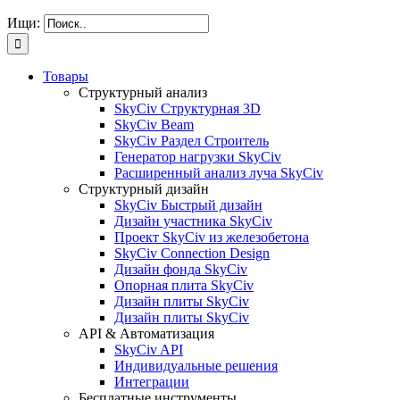
Ищи:
Товары
Структурный анализ
SkyCiv Структурная 3D
SkyCiv Beam
SkyCiv Раздел Строитель
Генератор нагрузки SkyCiv
Расширенный анализ луча SkyCiv
Структурный дизайн
SkyCiv Быстрый дизайн
Дизайн участника SkyCiv
Проект SkyCiv из железобетона
SkyCiv Connection Design
Дизайн фонда SkyCiv
Опорная плита SkyCiv
Дизайн плиты SkyCiv
Дизайн плиты SkyCiv
API & Автоматизация
SkyCiv API
Индивидуальные решения
Интеграции
Бесплатные инструменты