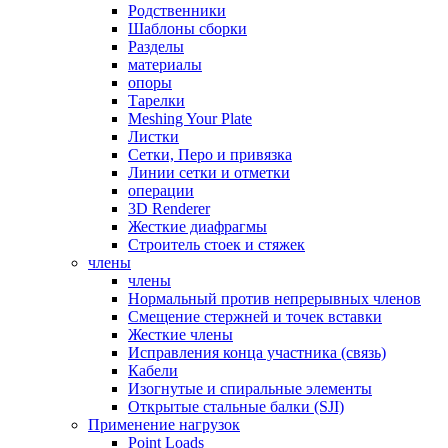
Родственники
Шаблоны сборки
Разделы
материалы
опоры
Тарелки
Meshing Your Plate
Листки
Сетки, Перо и привязка
Линии сетки и отметки
операции
3D Renderer
Жесткие диафрагмы
Строитель стоек и стяжек
члены
члены
Нормальный против непрерывных членов
Смещение стержней и точек вставки
Жесткие члены
Исправления конца участника (связь)
Кабели
Изогнутые и спиральные элементы
Открытые стальные балки (SJI)
Применение нагрузок
Point Loads