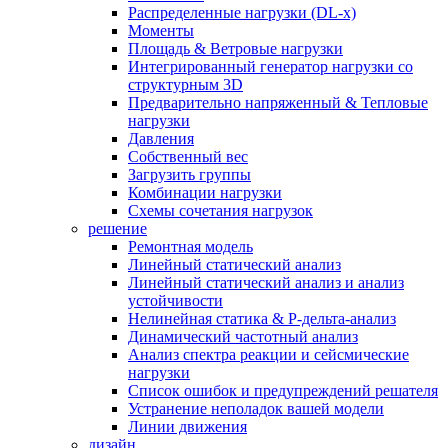
Распределенные нагрузки (DL-х)
Моменты
Площадь & Ветровые нагрузки
Интегрированный генератор нагрузки со
структурным 3D
Предварительно напряженный & Тепловые
нагрузки
Давления
Собственный вес
Загрузить группы
Комбинации нагрузки
Схемы сочетания нагрузок
решение
Ремонтная модель
Линейный статический анализ
Линейный статический анализ и анализ
устойчивости
Нелинейная статика & P-дельта-анализ
Динамический частотный анализ
Анализ спектра реакции и сейсмические
нагрузки
Список ошибок и предупреждений решателя
Устранение неполадок вашей модели
Линии движения
дизайн